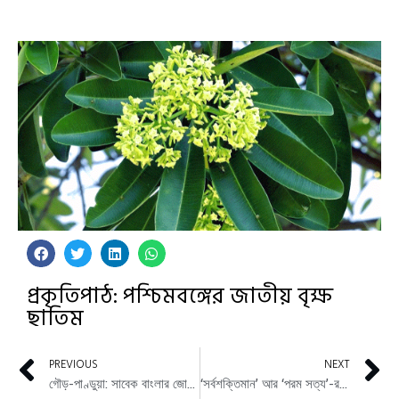
প্রকৃতিপাঠ: পশ্চিমবঙ্গের জাতীয় বৃক্ষ
ছাতিম
PREVIOUS
NEXT
গৌড়-পাণ্ডুয়া: সাবেক বাংলার জোড়া রাজধানীতে
‘সর্বশক্তিমান’ আর ‘পরম সত্য’-র ধারণা কি মার্কসবাদে স্বীকৃত