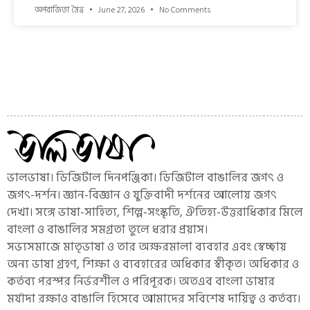
অপরাজিতা মৈত্র
June 27, 2026
No Comments
ভালভাষা। ডিজিটাল দিনপঞ্জিকা। ডিজিটাল বাঙালির জগৎ ও
জগৎ-দর্শন। জ্ঞান-বিজ্ঞান ও যুক্তিবাদী দর্শনের আলোয় জগৎ
দেখা। সঙ্গে ভাষা-সাহিত্য, শিল্প-সংস্কৃতি, ঐতিহ্য-উত্তরাধিকার মিলে
বাংলা ও বাঙালির সমগ্রতা তুলে ধরার প্রয়াস।
সভ্যসমাজে মাতৃভাষা ও তার অক্ষরমালা ব্যবহার এবং স্বেচ্ছায়
অন্য ভাষা গ্রহণ, শিক্ষা ও ব্যবহারের অধিকার স্বীকৃত। অধিকার ও
কর্তব্য পরস্পর নির্ভরশীল ও পরিপূরক। অতএব বাংলা ভাষার
মর্যাদা রক্ষাও বাঙালি হিসেবে আমাদের সবিশেষ দায়িত্ব ও কর্তব্য।