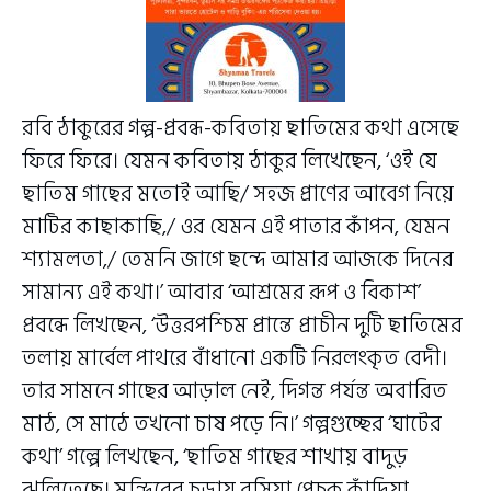
রবি ঠাকুরের গল্প-প্রবন্ধ-কবিতায় ছাতিমের কথা এসেছে
ফিরে ফিরে। যেমন কবিতায় ঠাকুর লিখেছেন, ‘ওই যে
ছাতিম গাছের মতোই আছি/ সহজ প্রাণের আবেগ নিয়ে
মাটির কাছাকাছি,/ ওর যেমন এই পাতার কাঁপন, যেমন
শ্যামলতা,/ তেমনি জাগে ছন্দে আমার আজকে দিনের
সামান্য এই কথা।’ আবার ‘আশ্রমের রূপ ও বিকাশ’
প্রবন্ধে লিখছেন, ‘উত্তরপশ্চিম প্রান্তে প্রাচীন দুটি ছাতিমের
তলায় মার্বেল পাথরে বাঁধানো একটি নিরলংকৃত বেদী।
তার সামনে গাছের আড়াল নেই, দিগন্ত পর্যন্ত অবারিত
মাঠ, সে মাঠে তখনো চাষ পড়ে নি।’ গল্পগুচ্ছের ‘ঘাটের
কথা’ গল্পে লিখছেন, ‘ছাতিম গাছের শাখায় বাদুড়
ঝুলিতেছে। মন্দিরের চূড়ায় বসিয়া পেচক কাঁদিয়া