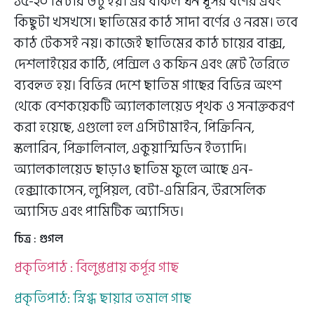
১৫-২০ মিটার উঁচু হয়। এর বাকল ঘন ধূসর বর্ণের এবং
কিছুটা খসখসে। ছাতিমের কাঠ সাদা বর্ণের ও নরম। তবে
কাঠ টেকসই নয়। কাজেই ছাতিমের কাঠ চায়ের বাক্স,
দেশলাইয়ের কাঠি, পেন্সিল ও কফিন এবং স্লেট তৈরিতে
ব্যবহৃত হয়। বিভিন্ন দেশে ছাতিম গাছের বিভিন্ন অংশ
থেকে বেশকয়েকটি অ্যালকালয়েড পৃথক ও সনাক্তকরণ
করা হয়েছে, এগুলো হল এসিটামাইন, পিক্রিনিন,
স্কলারিন, পিক্রালিনাল, একুয়াস্মিডিন ইত্যাদি।
অ্যালকালয়েড ছাড়াও ছাতিম ফুলে আছে এন-
হেক্সাকোসেন, লুপিয়ল, বেটা-এমিরিন, উরসেলিক
অ্যাসিড এবং পামিটিক অ্যাসিড।
চিত্র : গুগল
প্রকৃতিপাঠ : বিলুপ্তপ্রায় কর্পূর গাছ
প্রকৃতিপাঠ: স্নিগ্ধ ছায়ার তমাল গাছ