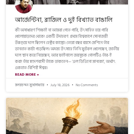
আর্জেন্টিনা, ব্রাজিল ও দুই বিখ্যাত বাঙালি
কী অসাধারণ শিক্ষাই না আমরা পেতে পারি, উৎসাহিত হয়ে পারি
খেলোয়াড়দের থেকে! একটি উদাহরণ: প্রথম বিশ্বকাপে সোনাজয়ী
উরুগুয়ে দলে ছিলেন হেক্টর কাস্ত্রো। তেরো বছর বয়সে মেশিনে তাঁর
ডানহাত কাটা পড়েছিল। অদম্য উৎসাহে তিনি ফুটবল খেলেছেন, জাতীয়
দলে স্থান করে নিয়েছেন, আর ফাইনালে জয়সূচক গোলটিও তাঁর-ই
করা! তাঁর স্বদেশবাসী তাঁকে ডাকতেন— ‘এল ডিভিনো মানকো’, অর্থাৎ
একহাত-বিশিষ্ট ঈশ্বর।
READ MORE »
মলয়চন্দন মুখোপাধ্যায়
July 18, 2026
No Comments