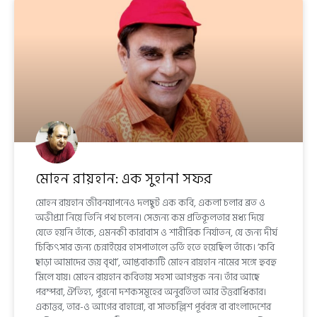
মোহন রায়হান: এক সুহানা সফর
মোহন রায়হান জীবনযাপনেও দলছুট এক কবি, একলা চলার ব্রত ও
অভীপ্সা নিয়ে তিনি পথ চলেন। সেজন্য কম প্রতিকূলতার মধ্য দিয়ে
যেতে হয়নি তাঁকে, এমনকী কারাবাস ও শারীরিক নির্যাতন, যে জন্য দীর্ঘ
চিকিৎসার জন্য চেন্নাইয়ের হাসপাতালে ভর্তি হতে হয়েছিল তাঁকে। ‘কবি
ছাড়া আমাদের জয় বৃথা’, আপ্তবাক্যটি মোহন রায়হান নামের সঙ্গে হুবহু
মিলে যায়। মোহন রায়হান কবিতায় সহসা আগন্তুক নন। তাঁর আছে
পরম্পরা, ঐতিহ্য, পুরনো দশকসমূহের অনুবর্তিতা আর উত্তরাধিকার।
একাত্তর, তার-ও আগের বাহান্নো, বা সাতচল্লিশ পূর্ববঙ্গ বা বাংলাদেশের