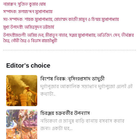
নামাঙ্কন: সুজিত কুমার ঘোষ
সম্পাদক: মলয়চন্দন মুখোপাধ্যায়
সহ-সম্পাদক: শায়ক মুখোপাধ্যায়, মোহাম্মদ কাজী মামুন ও চিন্ময় মুখোপাধ্যায়
মুখ্য উপদেষ্টা: অমিত্রসূদন ভট্টাচার্য
উপদেষ্টামণ্ডলী: অমিয় দেব, মীরাতুন নাহার, সঞ্জয় মুখোপাধ্যায়, অভিজিৎ সেন, তীর্থঙ্কর
মৈত্র, গৌরী মৈত্র ও বিভাস রায়চৌধুরী
Editor's choice
বিশেষ নিবন্ধ: নৃসিংহপ্রসাদ ভাদুড়ী
দুর্গাপূজার আকালিক সমাধান দুর্গাপুজো এলেই এই
কথাটা...
চিরঞ্জয় চক্রবর্তীর উপন্যাস
নচিকেতা হে মানুষ বাড়ি বানায় বসবাস করার
জন্য। একটা ঘর,...