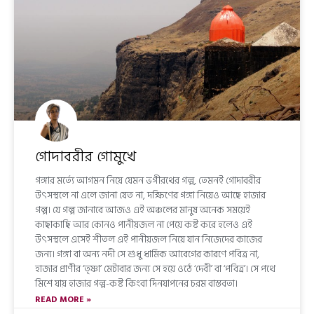
গোদাবরীর গোমুখে
গঙ্গার মর্ত্যে আগমন নিয়ে যেমন ভগীরথের গল্প, তেমনই গোদাবরীর
উৎসস্থলে না এলে জানা যেত না, দক্ষিণের গঙ্গা নিয়েও আছে হাজার
গল্প। যে গল্প জানাবে আজও এই অঞ্চলের মানুষ অনেক সময়েই
কাছাকাছি আর কোনও পানীয়জল না পেয়ে কষ্ট করে হলেও এই
উৎসস্থলে এসেই শীতল এই পানীয়জল নিয়ে যান নিজেদের কাজের
জন্য। গঙ্গা বা অন্য নদী সে শুধু ধার্মিক আবেগের কারণে পবিত্র না,
হাজার প্রাণীর ‘তৃষ্ণা’ মেটাবার জন্য সে হয়ে ওঠে ‘দেবী’ বা ‘পবিত্র’। সে পথে
মিশে যায় হাজার গল্প-কষ্ট কিংবা দিনযাপনের চরম বাস্তবতা।
READ MORE »