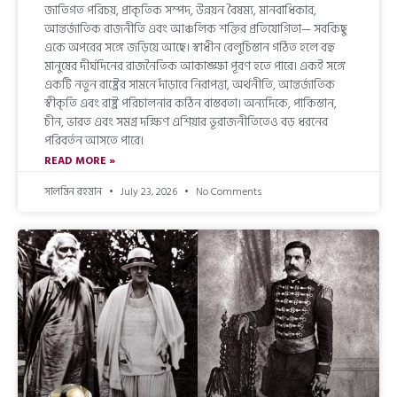
জাতিগত পরিচয়, প্রাকৃতিক সম্পদ, উন্নয়ন বৈষম্য, মানবাধিকার,
আন্তর্জাতিক রাজনীতি এবং আঞ্চলিক শক্তির প্রতিযোগিতা— সবকিছু
একে অপরের সঙ্গে জড়িয়ে আছে। স্বাধীন বেলুচিস্তান গঠিত হলে বহু
মানুষের দীর্ঘদিনের রাজনৈতিক আকাঙ্ক্ষা পূরণ হতে পারে। একই সঙ্গে
একটি নতুন রাষ্ট্রের সামনে দাঁড়াবে নিরাপত্তা, অর্থনীতি, আন্তর্জাতিক
স্বীকৃতি এবং রাষ্ট্র পরিচালনার কঠিন বাস্তবতা। অন্যদিকে, পাকিস্তান,
চীন, ভারত এবং সমগ্র দক্ষিণ এশিয়ার ভূরাজনীতিতেও বড় ধরনের
পরিবর্তন আসতে পারে।
READ MORE »
সালমিন রহমান
July 23, 2026
No Comments