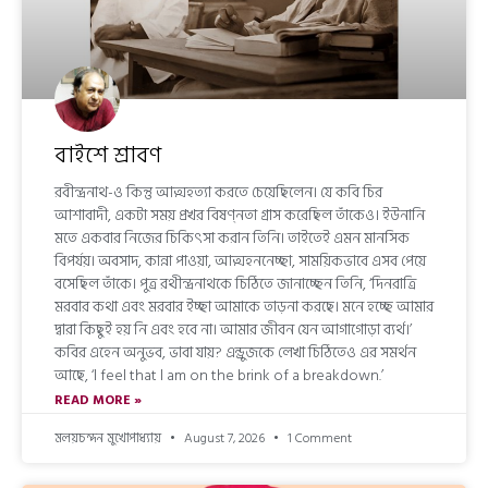
বাইশে শ্রাবণ
রবীন্দ্রনাথ-ও কিন্তু আত্মহত্যা করতে চেয়েছিলেন। যে কবি চির
আশাবাদী, একটা সময় প্রখর বিষণ্নতা গ্রাস করেছিল তাঁকেও। ইউনানি
মতে একবার নিজের চিকিৎসা করান তিনি। তাইতেই এমন মানসিক
বিপর্যয়। অবসাদ, কান্না পাওয়া, আত্মহননেচ্ছা, সাময়িকভাবে এসব পেয়ে
বসেছিল তাঁকে। পুত্র রথীন্দ্রনাথকে চিঠিতে জানাচ্ছেন তিনি, ‘দিনরাত্রি
মরবার কথা এবং মরবার ইচ্ছা আমাকে তাড়না করছে। মনে হচ্ছে আমার
দ্বারা কিছুই হয় নি এবং হবে না। আমার জীবন যেন আগাগোড়া ব্যর্থ।’
কবির এহেন অনুভব, ভাবা যায়? এন্ড্রুজকে লেখা চিঠিতেও এর সমর্থন
আছে, ‘l feel that l am on the brink of a breakdown.’
READ MORE »
মলয়চন্দন মুখোপাধ্যায়
August 7, 2026
1 Comment