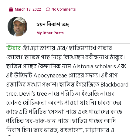
March 13, 2022
No Comments
চয়ন বিকাশ ভদ্র
My Other Posts
‘ঊষার
ছোঁওয়া জাগায় ওরে/ ছাতিমশাখে পাতার
কোলে।’ ছাতিম গাছ নিয়ে লিখেছেন রবীন্দ্রনাথ ঠাকুর।
ছাতিম গাছের বৈজ্ঞানিক নাম Alstonia scholaris এবং
এই উদ্ভিদটি Apocynaceae গোত্রের সদস্য। এই গণে
প্রজাতির সংখ্যা পঞ্চাশ। ছাতিম ইংরেজিতে Blackboard
tree, Devil’s tree নামে পরিচিত। ইংরেজি নামের
কোনও যৌক্তিকতা অবশ্য পাওয়া যায়নি। চাকমাদের
কাছে এটি পরিচিত ‘সেসনা’ নামে এবং গারোদের কাছে
পরিচিত ‘বর-চাক-চান’ নামে। ছাতিম গাছের আদি
নিবাস চিন। তবে ভারত, বাংলাদেশ, মায়ানমার ও