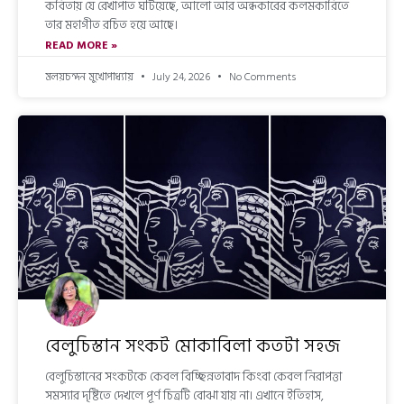
কবিতায় যে রেখাপাত ঘটিয়েছে, আলো আর অন্ধকারের কলমকারিতে
তার মহাগীত রচিত হয়ে আছে।
READ MORE »
মলয়চন্দন মুখোপাধ্যায়
July 24, 2026
No Comments
বেলুচিস্তান সংকট মোকাবিলা কতটা সহজ
বেলুচিস্তানের সংকটকে কেবল বিচ্ছিন্নতাবাদ কিংবা কেবল নিরাপত্তা
সমস্যার দৃষ্টিতে দেখলে পূর্ণ চিত্রটি বোঝা যায় না। এখানে ইতিহাস,