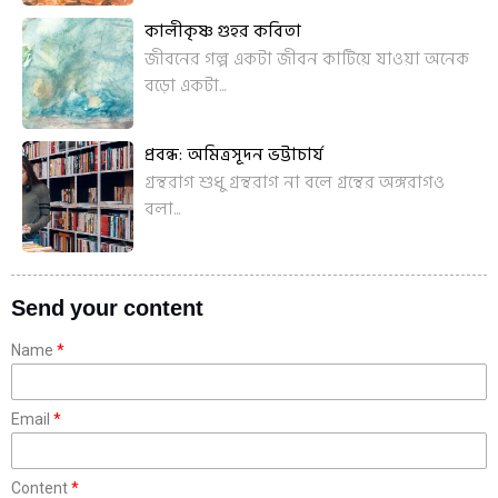
কালীকৃষ্ণ গুহর কবিতা
জীবনের গল্প একটা জীবন কাটিয়ে যাওয়া অনেক
বড়ো একটা...
প্রবন্ধ: অমিত্রসূদন ভট্টাচার্য
গ্রন্থরাগ শুধু গ্রন্থরাগ না বলে গ্রন্থের অঙ্গরাগও
বলা...
Send your content
Name
Email
Content