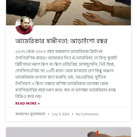
আমেরিকার স্বাধীনতা: আড়াইশো বছর
১৬০৭ থেকে ১৭৮৩ পর্যন্ত সময়কাল আমেরিকায় ব্রিটেনের
ঔপনিবেশিক রাজত্ব। আজকের দিনে যে আমেরিকা, তা কিন্তু পুরোটা
ব্রিটিশদের দখলে ছিল না। ছিল ভার্জিনিয়া, ম্যাসাচুসেটস, নিউ ইয়র্ক,
পেনসিলভেনিয়া-সহ ১৩টি রাজ্য। আর কানাডার বেশ কিছু অঞ্চল।
আমেরিকার অন্যান্য স্থানে ফরাসি, ডাচ, নরওয়েজিয়, সুইডিস
উপনিবেশ-ও ছিল। তাছাড়া রাশিয়া আমেরিকার আলাস্কা থেকে
ক্যালিফোর্নিয়া পর্যন্ত দখল করে। পরে সে আলাস্কা আমেরিকার কাছে
বিক্রিও করে দেয়।
READ MORE »
মলয়চন্দন মুখোপাধ্যায়
July 5, 2026
No Comments