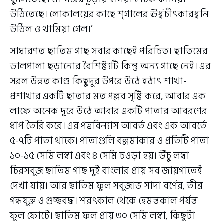
উঠিতেছে। লোকালয়ের কাছে শৃগালের ঊর্ধ্বচীৎকারধ্বনি
উঠিল ও থামিয়া গেল।’
সাধারণত ছাতিম গাছ সবার কাছেই পরিচিত। ছাতিমের
ডালপালা ছড়ানোর বৈশিষ্ট্যটি কিন্তু অন্য গাছে নেই। এর
সরল উন্নত কাণ্ড কিছুদূর উপরে উঠে হঠাৎ শাখা-
প্রশাখার একটি ছাতার মত পল্লব সৃষ্টি করে, আবার এক
লাফে অনেক দূরে উঠে আবার একটি পাতার আবরণের
ধাপ তৈরি করে। এর পত্রবিন্যাস আবর্ত এবং এক আবর্তে
৫-৭টি পাতা থাকে। পাতাগুলি বল্লমাকার ও প্রতিটি পাতা
১০-১৫ সেমি লম্বা এবং ৪ সেমি চওড়া হয়। উঁচু লম্বা
চিরসবুজ ছাতিম গাছ দুই বাংলার প্রায় সব জায়গাতেই
দেখা যায়। আর ছাতিম ফুল সবুজাভ সাদা বর্ণের, তীব্র
গন্ধযুক্ত ও গুচ্ছবদ্ধ। শরৎকাল থেকে হেমন্তকাল পর্যন্ত
ফুল ফোটে। ছাতিম ফল প্রায় ৩০ সেমি লম্বা, কিছুটা