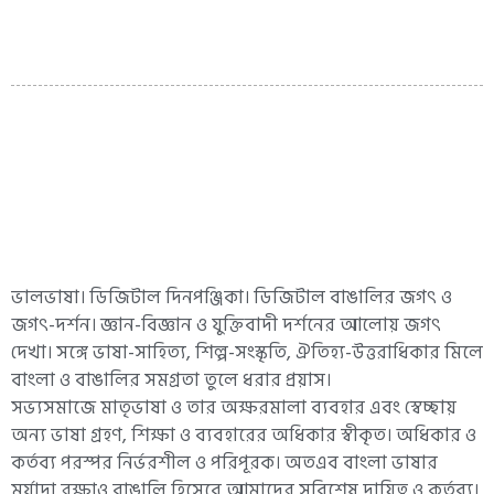
ভালভাষা। ডিজিটাল দিনপঞ্জিকা। ডিজিটাল বাঙালির জগৎ ও
জগৎ-দর্শন। জ্ঞান-বিজ্ঞান ও যুক্তিবাদী দর্শনের আলোয় জগৎ
দেখা। সঙ্গে ভাষা-সাহিত্য, শিল্প-সংস্কৃতি, ঐতিহ্য-উত্তরাধিকার মিলে
বাংলা ও বাঙালির সমগ্রতা তুলে ধরার প্রয়াস।
সভ্যসমাজে মাতৃভাষা ও তার অক্ষরমালা ব্যবহার এবং স্বেচ্ছায়
অন্য ভাষা গ্রহণ, শিক্ষা ও ব্যবহারের অধিকার স্বীকৃত। অধিকার ও
কর্তব্য পরস্পর নির্ভরশীল ও পরিপূরক। অতএব বাংলা ভাষার
মর্যাদা রক্ষাও বাঙালি হিসেবে আমাদের সবিশেষ দায়িত্ব ও কর্তব্য।