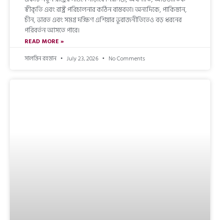
স্বীকৃতি এবং রাষ্ট্র পরিচালনার কঠিন বাস্তবতা। অন্যদিকে, পাকিস্তান,
চীন, ভারত এবং সমগ্র দক্ষিণ এশিয়ার ভূরাজনীতিতেও বড় ধরনের
পরিবর্তন আসতে পারে।
READ MORE »
সালমিন রহমান
July 23, 2026
No Comments