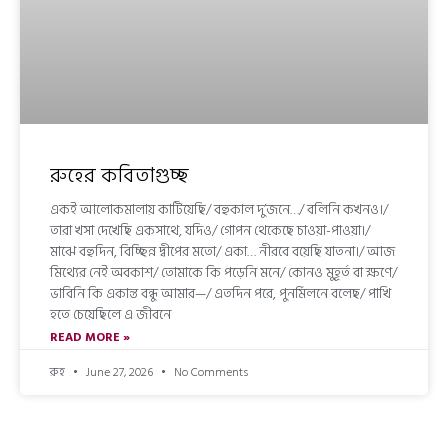
রুহের কবিতাগুচ্ছ
একই আলোকমালায় কাটিয়েছি/ বহুকাল দু’জনে…/ বলিনি কখনও।/
তারা খসা দেখেছি একসাথে, যদিও/ গোপন থেকেছে চাওয়া-পাওয়া।/
মাঝে বহুদিন, বিচ্ছিন্ন দ্বীপের মতো/ একা… নীরবে বয়েছি যাতনা।/ আজ
মিথ্যের নেই অবকাশ/ তোমাকে কি পড়েনি মনে/ কোনও মুহূর্ত বা ক্ষণে/
ভাবিনি কি একান্ত বন্ধু আমার—/ এতদিন পরে, পুনর্মিলনে বলেছ/ পাখি
হতে চেয়েছিলে এ জীবনে
READ MORE »
রুহ
June 27, 2026
No Comments