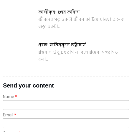
কালীকৃষ্ণ গুহর কবিতা
জীবনের গল্প একটা জীবন কাটিয়ে যাওয়া অনেক
বড়ো একটা...
প্রবন্ধ: অমিত্রসূদন ভট্টাচার্য
গ্রন্থরাগ শুধু গ্রন্থরাগ না বলে গ্রন্থের অঙ্গরাগও
বলা...
Send your content
Name
Email