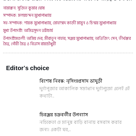
নামাঙ্কন: সুজিত কুমার ঘোষ
সম্পাদক: মলয়চন্দন মুখোপাধ্যায়
সহ-সম্পাদক: শায়ক মুখোপাধ্যায়, মোহাম্মদ কাজী মামুন ও চিন্ময় মুখোপাধ্যায়
মুখ্য উপদেষ্টা: অমিত্রসূদন ভট্টাচার্য
উপদেষ্টামণ্ডলী: অমিয় দেব, মীরাতুন নাহার, সঞ্জয় মুখোপাধ্যায়, অভিজিৎ সেন, তীর্থঙ্কর
মৈত্র, গৌরী মৈত্র ও বিভাস রায়চৌধুরী
Editor's choice
বিশেষ নিবন্ধ: নৃসিংহপ্রসাদ ভাদুড়ী
দুর্গাপূজার আকালিক সমাধান দুর্গাপুজো এলেই এই
কথাটা...
চিরঞ্জয় চক্রবর্তীর উপন্যাস
নচিকেতা হে মানুষ বাড়ি বানায় বসবাস করার
জন্য। একটা ঘর,...