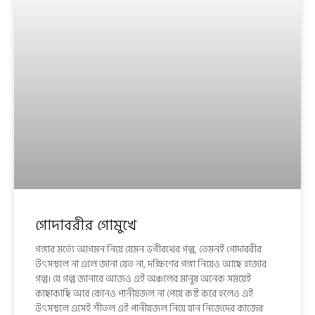
গোদাবরীর গোমুখে
গঙ্গার মর্ত্যে আগমন নিয়ে যেমন ভগীরথের গল্প, তেমনই গোদাবরীর
উৎসস্থলে না এলে জানা যেত না, দক্ষিণের গঙ্গা নিয়েও আছে হাজার
গল্প। যে গল্প জানাবে আজও এই অঞ্চলের মানুষ অনেক সময়েই
কাছাকাছি আর কোনও পানীয়জল না পেয়ে কষ্ট করে হলেও এই
উৎসস্থলে এসেই শীতল এই পানীয়জল নিয়ে যান নিজেদের কাজের