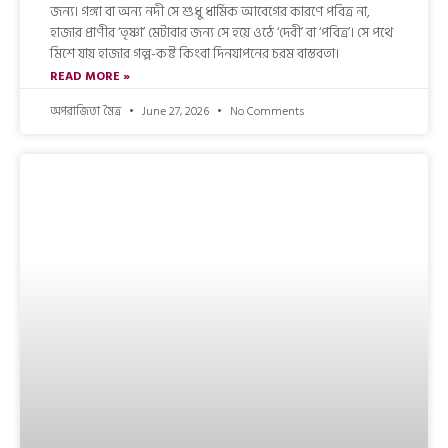
জন্য। গঙ্গা বা অন্য নদী সে শুধু ধার্মিক আবেগের কারণে পবিত্র না,
হাজার প্রাণীর ‘তৃষ্ণা’ মেটাবার জন্য সে হয়ে ওঠে ‘দেবী’ বা ‘পবিত্র’। সে পথে
মিশে যায় হাজার গল্প-কষ্ট কিংবা দিনযাপনের চরম বাস্তবতা।
READ MORE »
অপরাজিতা মৈত্র
June 27, 2026
No Comments