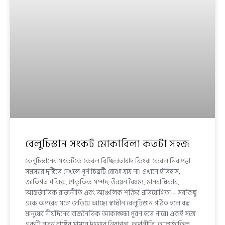
বেলুচিস্তান সংকট মোকাবিলা কতটা সহজ
বেলুচিস্তানের সংকটকে কেবল বিচ্ছিন্নতাবাদ কিংবা কেবল নিরাপত্তা
সমস্যার দৃষ্টিতে দেখলে পূর্ণ চিত্রটি বোঝা যায় না। এখানে ইতিহাস,
জাতিগত পরিচয়, প্রাকৃতিক সম্পদ, উন্নয়ন বৈষম্য, মানবাধিকার,
আন্তর্জাতিক রাজনীতি এবং আঞ্চলিক শক্তির প্রতিযোগিতা— সবকিছু
একে অপরের সঙ্গে জড়িয়ে আছে। স্বাধীন বেলুচিস্তান গঠিত হলে বহু
মানুষের দীর্ঘদিনের রাজনৈতিক আকাঙ্ক্ষা পূরণ হতে পারে। একই সঙ্গে
একটি নতুন রাষ্ট্রের সামনে দাঁড়াবে নিরাপত্তা, অর্থনীতি, আন্তর্জাতিক