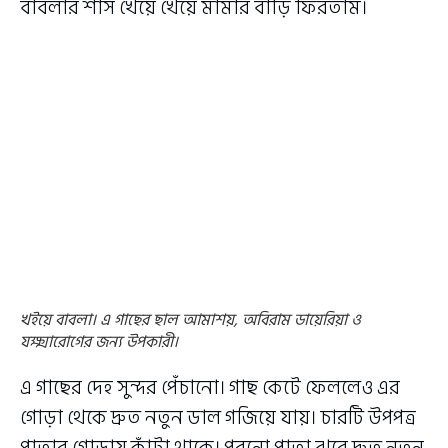
বাবলার শাঁস খেয়ে খেয়ে মামার বাড়ি ফিরতাম।
খইয়ে বাবলা। এ গাছের ছাল আমাশয়, অবিরাম ডায়েরিয়া ও
যক্ষ্মারোগের জন্য উপকারী।
এ গাছের দেহ সুন্দর পেঁচানো। গাছ কেটে ফেললেও এর
গোড়া থেকে দ্রুত নতুন ডাল গজিয়ে যায়। চারটি উপপত্র
পাতার গোড়ায় কাঁটা থাকে। পুরনো পাতা ঝরে দ্রুত নতুন