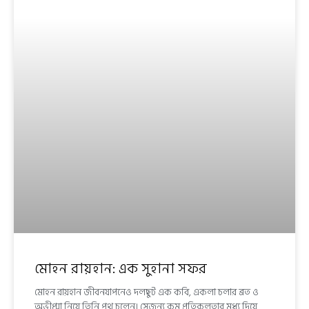
মোহন রায়হান: এক সুহানা সফর
মোহন রায়হান জীবনযাপনেও দলছুট এক কবি, একলা চলার ব্রত ও
অভীপ্সা নিয়ে তিনি পথ চলেন। সেজন্য কম প্রতিকূলতার মধ্য দিয়ে