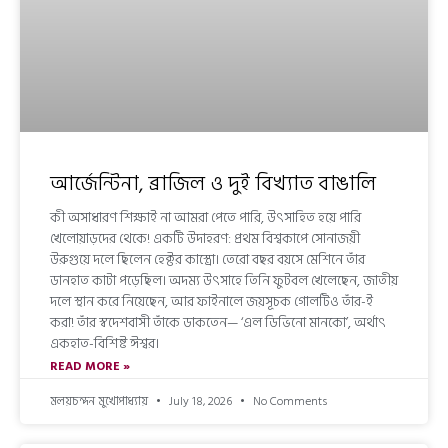
আর্জেন্টিনা, ব্রাজিল ও দুই বিখ্যাত বাঙালি
কী অসাধারণ শিক্ষাই না আমরা পেতে পারি, উৎসাহিত হয়ে পারি
খেলোয়াড়দের থেকে! একটি উদাহরণ: প্রথম বিশ্বকাপে সোনাজয়ী
উরুগুয়ে দলে ছিলেন হেক্টর কাস্ত্রো। তেরো বছর বয়সে মেশিনে তাঁর
ডানহাত কাটা পড়েছিল। অদম্য উৎসাহে তিনি ফুটবল খেলেছেন, জাতীয়
দলে স্থান করে নিয়েছেন, আর ফাইনালে জয়সূচক গোলটিও তাঁর-ই
করা! তাঁর স্বদেশবাসী তাঁকে ডাকতেন— ‘এল ডিভিনো মানকো’, অর্থাৎ
একহাত-বিশিষ্ট ঈশ্বর।
READ MORE »
মলয়চন্দন মুখোপাধ্যায়
July 18, 2026
No Comments