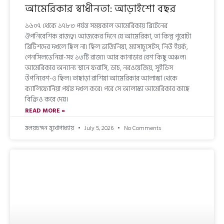
আমেরিকার স্বাধীনতা: আড়াইশো বছর
১৬০৭ থেকে ১৭৮৩ পর্যন্ত সময়কাল আমেরিকায় ব্রিটেনের
ঔপনিবেশিক রাজত্ব। আজকের দিনে যে আমেরিকা, তা কিন্তু পুরোটা
ব্রিটিশদের দখলে ছিল না। ছিল ভার্জিনিয়া, ম্যাসাচুসেটস, নিউ ইয়র্ক,
পেনসিলভেনিয়া-সহ ১৩টি রাজ্য। আর কানাডার বেশ কিছু অঞ্চল।
আমেরিকার অন্যান্য স্থানে ফরাসি, ডাচ, নরওয়েজিয়, সুইডিস
উপনিবেশ-ও ছিল। তাছাড়া রাশিয়া আমেরিকার আলাস্কা থেকে
ক্যালিফোর্নিয়া পর্যন্ত দখল করে। পরে সে আলাস্কা আমেরিকার কাছে
বিক্রিও করে দেয়।
READ MORE »
মলয়চন্দন মুখোপাধ্যায়
July 5, 2026
No Comments