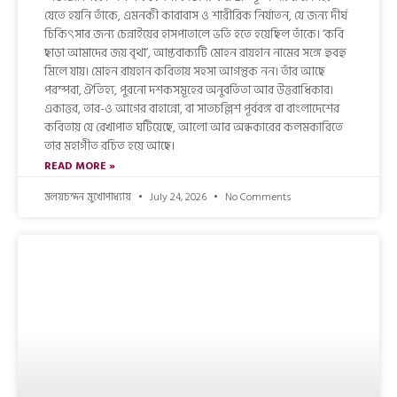
যেতে হয়নি তাঁকে, এমনকী কারাবাস ও শারীরিক নির্যাতন, যে জন্য দীর্ঘ
চিকিৎসার জন্য চেন্নাইয়ের হাসপাতালে ভর্তি হতে হয়েছিল তাঁকে। ‘কবি
ছাড়া আমাদের জয় বৃথা’, আপ্তবাক্যটি মোহন রায়হান নামের সঙ্গে হুবহু
মিলে যায়। মোহন রায়হান কবিতায় সহসা আগন্তুক নন। তাঁর আছে
পরম্পরা, ঐতিহ্য, পুরনো দশকসমূহের অনুবর্তিতা আর উত্তরাধিকার।
একাত্তর, তার-ও আগের বাহান্নো, বা সাতচল্লিশ পূর্ববঙ্গ বা বাংলাদেশের
কবিতায় যে রেখাপাত ঘটিয়েছে, আলো আর অন্ধকারের কলমকারিতে
তার মহাগীত রচিত হয়ে আছে।
READ MORE »
মলয়চন্দন মুখোপাধ্যায়
July 24, 2026
No Comments