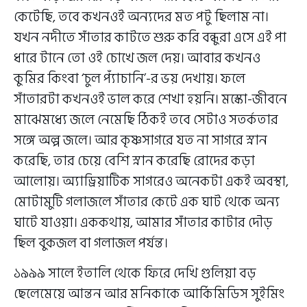
কেটেছি, তবে কখনওই অন্যদের মত পটু ছিলাম না।
যখন নদীতে সাঁতার কাটতে শুরু করি বন্ধুরা এসে এই পা
ধারে টানে তো ওই চোখে জল দেয়। আবার কখনও
কুমির কিংবা ‘চুল প্যাঁচানি’-র ভয় দেখায়। ফলে
সাঁতারটা কখনওই ভাল করে শেখা হয়নি। মস্কো-জীবনে
মাঝেমধ্যে জলে নেমেছি ঠিকই তবে সেটাও সতর্কতার
সঙ্গে অল্প জলে। আর কৃষ্ণসাগরে যত না সাগরে স্নান
করেছি, তার চেয়ে বেশি স্নান করেছি রোদের কড়া
আলোয়। অ্যাড্রিয়াটিক সাগরেও অনেকটা একই অবস্থা,
মোটামুটি গলাজলে সাঁতার কেটে এক ঘাট থেকে অন্য
ঘাটে যাওয়া। এককথায়, আমার সাঁতার কাটার দৌড়
ছিল বুকজল বা গলাজল পর্যন্ত।
১৯৯৯ সালে ইতালি থেকে ফিরে দেখি গুলিয়া বড়
ছেলেমেয়ে আন্তন আর মনিকাকে আর্কিমিডিস সুইমিং