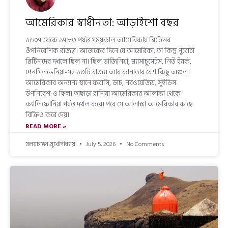
আমেরিকার স্বাধীনতা: আড়াইশো বছর
১৬০৭ থেকে ১৭৮৩ পর্যন্ত সময়কাল আমেরিকায় ব্রিটেনের
ঔপনিবেশিক রাজত্ব। আজকের দিনে যে আমেরিকা, তা কিন্তু পুরোটা
ব্রিটিশদের দখলে ছিল না। ছিল ভার্জিনিয়া, ম্যাসাচুসেটস, নিউ ইয়র্ক,
পেনসিলভেনিয়া-সহ ১৩টি রাজ্য। আর কানাডার বেশ কিছু অঞ্চল।
আমেরিকার অন্যান্য স্থানে ফরাসি, ডাচ, নরওয়েজিয়, সুইডিস
উপনিবেশ-ও ছিল। তাছাড়া রাশিয়া আমেরিকার আলাস্কা থেকে
ক্যালিফোর্নিয়া পর্যন্ত দখল করে। পরে সে আলাস্কা আমেরিকার কাছে
বিক্রিও করে দেয়।
READ MORE »
মলয়চন্দন মুখোপাধ্যায়
July 5, 2026
No Comments