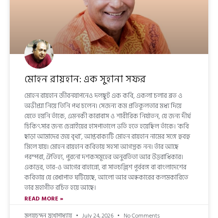
মোহন রায়হান: এক সুহানা সফর
মোহন রায়হান জীবনযাপনেও দলছুট এক কবি, একলা চলার ব্রত ও
অভীপ্সা নিয়ে তিনি পথ চলেন। সেজন্য কম প্রতিকূলতার মধ্য দিয়ে
যেতে হয়নি তাঁকে, এমনকী কারাবাস ও শারীরিক নির্যাতন, যে জন্য দীর্ঘ
চিকিৎসার জন্য চেন্নাইয়ের হাসপাতালে ভর্তি হতে হয়েছিল তাঁকে। ‘কবি
ছাড়া আমাদের জয় বৃথা’, আপ্তবাক্যটি মোহন রায়হান নামের সঙ্গে হুবহু
মিলে যায়। মোহন রায়হান কবিতায় সহসা আগন্তুক নন। তাঁর আছে
পরম্পরা, ঐতিহ্য, পুরনো দশকসমূহের অনুবর্তিতা আর উত্তরাধিকার।
একাত্তর, তার-ও আগের বাহান্নো, বা সাতচল্লিশ পূর্ববঙ্গ বা বাংলাদেশের
কবিতায় যে রেখাপাত ঘটিয়েছে, আলো আর অন্ধকারের কলমকারিতে
তার মহাগীত রচিত হয়ে আছে।
READ MORE »
মলয়চন্দন মুখোপাধ্যায়
July 24, 2026
No Comments