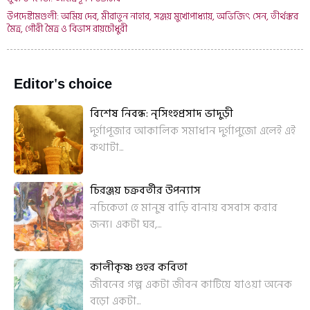
উপদেষ্টামণ্ডলী: অমিয় দেব, মীরাতুন নাহার, সঞ্জয় মুখোপাধ্যায়, অভিজিৎ সেন, তীর্থঙ্কর
মৈত্র, গৌরী মৈত্র ও বিভাস রায়চৌধুরী
Editor's choice
বিশেষ নিবন্ধ: নৃসিংহপ্রসাদ ভাদুড়ী
দুর্গাপূজার আকালিক সমাধান দুর্গাপুজো এলেই এই
কথাটা...
চিরঞ্জয় চক্রবর্তীর উপন্যাস
নচিকেতা হে মানুষ বাড়ি বানায় বসবাস করার
জন্য। একটা ঘর,...
কালীকৃষ্ণ গুহর কবিতা
জীবনের গল্প একটা জীবন কাটিয়ে যাওয়া অনেক
বড়ো একটা...