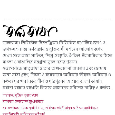
ভালভাষা। ডিজিটাল দিনপঞ্জিকা। ডিজিটাল বাঙালির জগৎ ও
জগৎ-দর্শন। জ্ঞান-বিজ্ঞান ও যুক্তিবাদী দর্শনের আলোয় জগৎ
দেখা। সঙ্গে ভাষা-সাহিত্য, শিল্প-সংস্কৃতি, ঐতিহ্য-উত্তরাধিকার মিলে
বাংলা ও বাঙালির সমগ্রতা তুলে ধরার প্রয়াস।
সভ্যসমাজে মাতৃভাষা ও তার অক্ষরমালা ব্যবহার এবং স্বেচ্ছায়
অন্য ভাষা গ্রহণ, শিক্ষা ও ব্যবহারের অধিকার স্বীকৃত। অধিকার ও
কর্তব্য পরস্পর নির্ভরশীল ও পরিপূরক। অতএব বাংলা ভাষার
মর্যাদা রক্ষাও বাঙালি হিসেবে আমাদের সবিশেষ দায়িত্ব ও কর্তব্য।
নামাঙ্কন: সুজিত কুমার ঘোষ
সম্পাদক: মলয়চন্দন মুখোপাধ্যায়
সহ-সম্পাদক: শায়ক মুখোপাধ্যায়, মোহাম্মদ কাজী মামুন ও চিন্ময় মুখোপাধ্যায়
মুখ্য উপদেষ্টা: অমিত্রসূদন ভট্টাচার্য