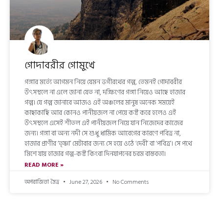
গোদাবরীর গোমুখে
গঙ্গার মর্ত্যে আগমন নিয়ে যেমন ভগীরথের গল্প, তেমনই গোদাবরীর
উৎসস্থলে না এলে জানা যেত না, দক্ষিণের গঙ্গা নিয়েও আছে হাজার
গল্প। যে গল্প জানাবে আজও এই অঞ্চলের মানুষ অনেক সময়েই
কাছাকাছি আর কোনও পানীয়জল না পেয়ে কষ্ট করে হলেও এই
উৎসস্থলে এসেই শীতল এই পানীয়জল নিয়ে যান নিজেদের কাজের
জন্য। গঙ্গা বা অন্য নদী সে শুধু ধার্মিক আবেগের কারণে পবিত্র না,
হাজার প্রাণীর ‘তৃষ্ণা’ মেটাবার জন্য সে হয়ে ওঠে ‘দেবী’ বা ‘পবিত্র’। সে পথে
মিশে যায় হাজার গল্প-কষ্ট কিংবা দিনযাপনের চরম বাস্তবতা।
READ MORE »
অপরাজিতা মৈত্র
June 27, 2026
No Comments