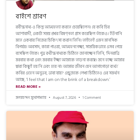
বাইশে শ্রাবণ
রবীন্দ্রনাথ-ও কিন্তু আত্মহত্যা করতে চেয়েছিলেন। যে কবি চির
আশাবাদী, একটা সময় প্রখর বিষণ্নতা গ্রাস করেছিল তাঁকেও। ইউনানি
মতে একবার নিজের চিকিৎসা করান তিনি। তাইতেই এমন মানসিক
বিপর্যয়। অবসাদ, কান্না পাওয়া, আত্মহননেচ্ছা, সাময়িকভাবে এসব পেয়ে
বসেছিল তাঁকে। পুত্র রথীন্দ্রনাথকে চিঠিতে জানাচ্ছেন তিনি, ‘দিনরাত্রি
মরবার কথা এবং মরবার ইচ্ছা আমাকে তাড়না করছে। মনে হচ্ছে আমার
দ্বারা কিছুই হয় নি এবং হবে না। আমার জীবন যেন আগাগোড়া ব্যর্থ।’
কবির এহেন অনুভব, ভাবা যায়? এন্ড্রুজকে লেখা চিঠিতেও এর সমর্থন
আছে, ‘l feel that l am on the brink of a breakdown.’
READ MORE »
মলয়চন্দন মুখোপাধ্যায়
August 7, 2026
1 Comment