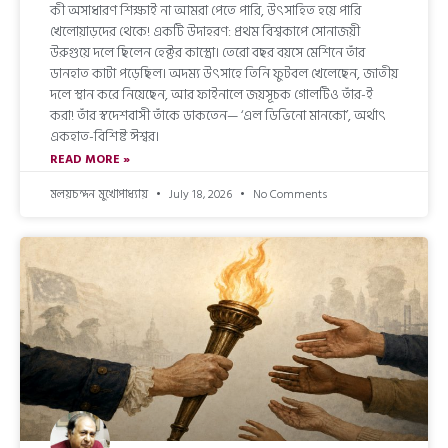
কী অসাধারণ শিক্ষাই না আমরা পেতে পারি, উৎসাহিত হয়ে পারি
খেলোয়াড়দের থেকে! একটি উদাহরণ: প্রথম বিশ্বকাপে সোনাজয়ী
উরুগুয়ে দলে ছিলেন হেক্টর কাস্ত্রো। তেরো বছর বয়সে মেশিনে তাঁর
ডানহাত কাটা পড়েছিল। অদম্য উৎসাহে তিনি ফুটবল খেলেছেন, জাতীয়
দলে স্থান করে নিয়েছেন, আর ফাইনালে জয়সূচক গোলটিও তাঁর-ই
করা! তাঁর স্বদেশবাসী তাঁকে ডাকতেন— ‘এল ডিভিনো মানকো’, অর্থাৎ
একহাত-বিশিষ্ট ঈশ্বর।
READ MORE »
মলয়চন্দন মুখোপাধ্যায়
July 18, 2026
No Comments