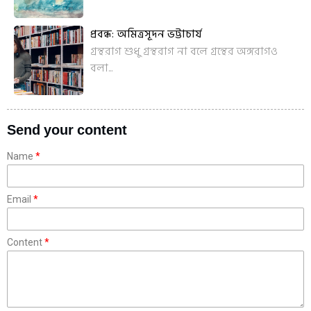
প্রবন্ধ: অমিত্রসূদন ভট্টাচার্য
গ্রন্থরাগ শুধু গ্রন্থরাগ না বলে গ্রন্থের অঙ্গরাগও
বলা...
Send your content
Name
Email
Content