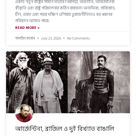
একটি নতুন রাষ্ট্রের সামনে দাঁড়াবে নিরাপত্তা, অর্থনীতি, আন্তর্জাতিক
স্বীকৃতি এবং রাষ্ট্র পরিচালনার কঠিন বাস্তবতা। অন্যদিকে, পাকিস্তান,
চীন, ভারত এবং সমগ্র দক্ষিণ এশিয়ার ভূরাজনীতিতেও বড় ধরনের
পরিবর্তন আসতে পারে।
READ MORE »
সালমিন রহমান
July 23, 2026
No Comments
আর্জেন্টিনা, ব্রাজিল ও দুই বিখ্যাত বাঙালি