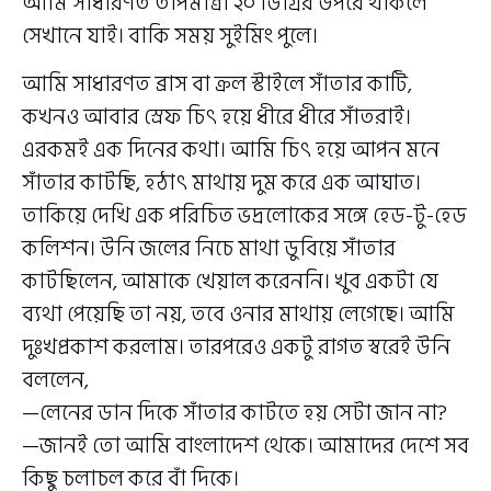
আমি সাধারণত তাপমাত্রা ২০ ডিগ্রির উপরে থাকলে
সেখানে যাই। বাকি সময় সুইমিং পুলে।
আমি সাধারণত ব্রাস বা ক্রল স্টাইলে সাঁতার কাটি,
কখনও আবার স্রেফ চিৎ হয়ে ধীরে ধীরে সাঁতরাই।
এরকমই এক দিনের কথা। আমি চিৎ হয়ে আপন মনে
সাঁতার কাটছি, হঠাৎ মাথায় দুম করে এক আঘাত।
তাকিয়ে দেখি এক পরিচিত ভদ্রলোকের সঙ্গে হেড-টু-হেড
কলিশন। উনি জলের নিচে মাথা ডুবিয়ে সাঁতার
কাটছিলেন, আমাকে খেয়াল করেননি। খুব একটা যে
ব্যথা পেয়েছি তা নয়, তবে ওনার মাথায় লেগেছে। আমি
দুঃখপ্রকাশ করলাম। তারপরেও একটু রাগত স্বরেই উনি
বললেন,
—লেনের ডান দিকে সাঁতার কাটতে হয় সেটা জান না?
—জানই তো আমি বাংলাদেশ থেকে। আমাদের দেশে সব
কিছু চলাচল করে বাঁ দিকে।