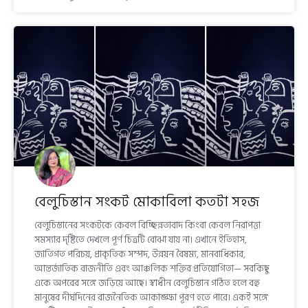
বেলুচিস্তান সংকট মোকাবিলা কতটা সহজ
বেলুচিস্তানের সংকটকে কেবল বিচ্ছিন্নতাবাদ কিংবা কেবল নিরাপত্তা
সমস্যার দৃষ্টিতে দেখলে পূর্ণ চিত্রটি বোঝা যায় না। এখানে ইতিহাস,
জাতিগত পরিচয়, প্রাকৃতিক সম্পদ, উন্নয়ন বৈষম্য, মানবাধিকার,
আন্তর্জাতিক রাজনীতি এবং আঞ্চলিক শক্তির প্রতিযোগিতা— সবকিছু
একে অপরের সঙ্গে জড়িয়ে আছে। স্বাধীন বেলুচিস্তান গঠিত হলে বহু
মানুষের দীর্ঘদিনের রাজনৈতিক আকাঙ্ক্ষা পূরণ হতে পারে। একই সঙ্গে