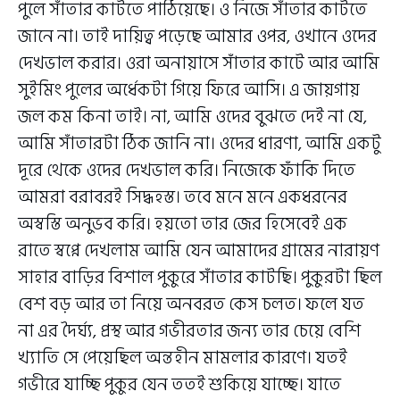
পুলে সাঁতার কাটতে পাঠিয়েছে। ও নিজে সাঁতার কাটতে
জানে না। তাই দায়িত্ব পড়েছে আমার ওপর, ওখানে ওদের
দেখভাল করার। ওরা অনায়াসে সাঁতার কাটে আর আমি
সুইমিং পুলের অর্ধেকটা গিয়ে ফিরে আসি। এ জায়গায়
জল কম কিনা তাই। না, আমি ওদের বুঝতে দেই না যে,
আমি সাঁতারটা ঠিক জানি না। ওদের ধারণা, আমি একটু
দূরে থেকে ওদের দেখভাল করি। নিজেকে ফাঁকি দিতে
আমরা বরাবরই সিদ্ধহস্ত। তবে মনে মনে একধরনের
অস্বস্তি অনুভব করি। হয়তো তার জের হিসেবেই এক
রাতে স্বপ্নে দেখলাম আমি যেন আমাদের গ্রামের নারায়ণ
সাহার বাড়ির বিশাল পুকুরে সাঁতার কাটছি। পুকুরটা ছিল
বেশ বড় আর তা নিয়ে অনবরত কেস চলত। ফলে যত
না এর দৈর্ঘ্য, প্রস্থ আর গভীরতার জন্য তার চেয়ে বেশি
খ্যাতি সে পেয়েছিল অন্তহীন মামলার কারণে। যতই
গভীরে যাচ্ছি পুকুর যেন ততই শুকিয়ে যাচ্ছে। যাতে