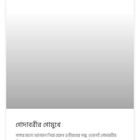
গোদাবরীর গোমুখে
গঙ্গার মর্ত্যে আগমন নিয়ে যেমন ভগীরথের গল্প, তেমনই গোদাবরীর