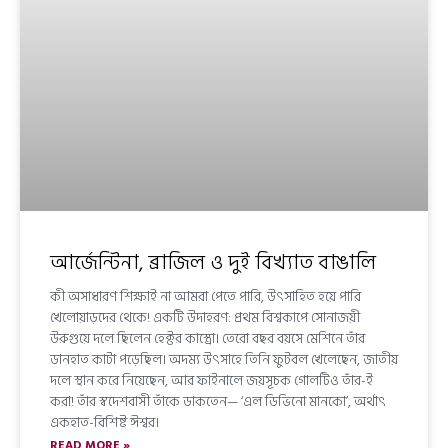
আর্জেন্টিনা, ব্রাজিল ও দুই বিখ্যাত বাঙালি
কী অসাধারণ শিক্ষাই না আমরা পেতে পারি, উৎসাহিত হয়ে পারি
খেলোয়াড়দের থেকে! একটি উদাহরণ: প্রথম বিশ্বকাপে সোনাজয়ী
উরুগুয়ে দলে ছিলেন হেক্টর কাস্ত্রো। তেরো বছর বয়সে মেশিনে তাঁর
ডানহাত কাটা পড়েছিল। অদম্য উৎসাহে তিনি ফুটবল খেলেছেন, জাতীয়
দলে স্থান করে নিয়েছেন, আর ফাইনালে জয়সূচক গোলটিও তাঁর-ই
করা! তাঁর স্বদেশবাসী তাঁকে ডাকতেন— ‘এল ডিভিনো মানকো’, অর্থাৎ
একহাত-বিশিষ্ট ঈশ্বর।
READ MORE »