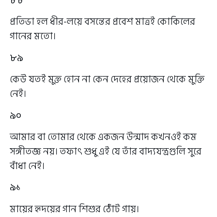
৮৮
প্রতিভা হল ধীর-লয়ে বসন্তের প্রবেশ মাত্রই কোকিলের
গানের মতো।
৮৯
কেউ যতই মুক্ত হোন না কেন দেহের প্রয়োজন থেকে মুক্তি
নেই।
৯০
আমার বা তোমার থেকে একজন উন্মাদ কখনওই কম
সঙ্গীতজ্ঞ নয়। তফাৎ শুধু এই যে তাঁর বাদ্যযন্ত্রগুলি সুরে
বাঁধা নেই।
৯১
মায়ের হৃদয়ের গান শিশুর ঠোঁট গায়।