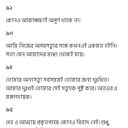
৯২
কোনও আকাঙ্ক্ষাই অপূর্ণ থাকে না।
৯৩
আমি নিজের অপরসত্ত্বার সঙ্গে কখনওই একমত হইনি।
সত্য যেন আমাদের মধ্যে থেকেই যায়।
৯৪
তোমার অন্যসত্ত্বা সবসময়ই তোমার জন্য দুঃখিত।
আমার দুঃখই তোমার সেই সত্ত্বাকে পুষ্ট করে। অতএব এ
মঙ্গলদায়ক।
৯৫
দেহ ও আত্মায় প্রকৃতপক্ষে কোনও বিবাদ নেই। শুধু,