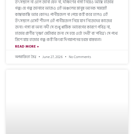
উৎসস্থলে না এলে জানা যেত না, দক্ষিণের গঙ্গা নিয়েও আছে হাজার
গল্প। যে গল্প জানাবে আজও এই অঞ্চলের মানুষ অনেক সময়েই
কাছাকাছি আর কোনও পানীয়জল না পেয়ে কষ্ট করে হলেও এই
উৎসস্থলে এসেই শীতল এই পানীয়জল নিয়ে যান নিজেদের কাজের
জন্য। গঙ্গা বা অন্য নদী সে শুধু ধার্মিক আবেগের কারণে পবিত্র না,
হাজার প্রাণীর ‘তৃষ্ণা’ মেটাবার জন্য সে হয়ে ওঠে ‘দেবী’ বা ‘পবিত্র’। সে পথে
মিশে যায় হাজার গল্প-কষ্ট কিংবা দিনযাপনের চরম বাস্তবতা।
READ MORE »
অপরাজিতা মৈত্র
June 27, 2026
No Comments