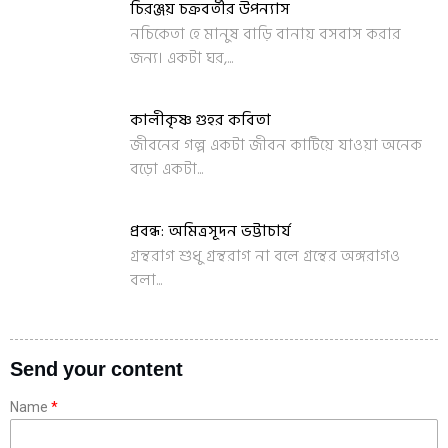
চিরঞ্জয় চক্রবর্তীর উপন্যাস
নচিকেতা হে মানুষ বাড়ি বানায় বসবাস করার
জন্য। একটা ঘর,...
কালীকৃষ্ণ গুহর কবিতা
জীবনের গল্প একটা জীবন কাটিয়ে যাওয়া অনেক
বড়ো একটা...
প্রবন্ধ: অমিত্রসূদন ভট্টাচার্য
গ্রন্থরাগ শুধু গ্রন্থরাগ না বলে গ্রন্থের অঙ্গরাগও
বলা...
Send your content
Name