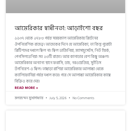
আমেরিকার স্বাধীনতা: আড়াইশো বছর
১৬০৭ থেকে ১৭৮৩ পর্যন্ত সময়কাল আমেরিকায় ব্রিটেনের
ঔপনিবেশিক রাজত্ব। আজকের দিনে যে আমেরিকা, তা কিন্তু পুরোটা
ব্রিটিশদের দখলে ছিল না। ছিল ভার্জিনিয়া, ম্যাসাচুসেটস, নিউ ইয়র্ক,
পেনসিলভেনিয়া-সহ ১৩টি রাজ্য। আর কানাডার বেশ কিছু অঞ্চল।
আমেরিকার অন্যান্য স্থানে ফরাসি, ডাচ, নরওয়েজিয়, সুইডিস
উপনিবেশ-ও ছিল। তাছাড়া রাশিয়া আমেরিকার আলাস্কা থেকে
ক্যালিফোর্নিয়া পর্যন্ত দখল করে। পরে সে আলাস্কা আমেরিকার কাছে
বিক্রিও করে দেয়।
READ MORE »
মলয়চন্দন মুখোপাধ্যায়
July 5, 2026
No Comments