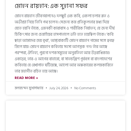
মোহন রায়হান: এক সুহানা সফর
মোহন রায়হান জীবনযাপনেও দলছুট এক কবি, একলা চলার ব্রত ও
অভীপ্সা নিয়ে তিনি পথ চলেন। সেজন্য কম প্রতিকূলতার মধ্য দিয়ে
যেতে হয়নি তাঁকে, এমনকী কারাবাস ও শারীরিক নির্যাতন, যে জন্য দীর্ঘ
চিকিৎসার জন্য চেন্নাইয়ের হাসপাতালে ভর্তি হতে হয়েছিল তাঁকে। ‘কবি
ছাড়া আমাদের জয় বৃথা’, আপ্তবাক্যটি মোহন রায়হান নামের সঙ্গে হুবহু
মিলে যায়। মোহন রায়হান কবিতায় সহসা আগন্তুক নন। তাঁর আছে
পরম্পরা, ঐতিহ্য, পুরনো দশকসমূহের অনুবর্তিতা আর উত্তরাধিকার।
একাত্তর, তার-ও আগের বাহান্নো, বা সাতচল্লিশ পূর্ববঙ্গ বা বাংলাদেশের
কবিতায় যে রেখাপাত ঘটিয়েছে, আলো আর অন্ধকারের কলমকারিতে
তার মহাগীত রচিত হয়ে আছে।
READ MORE »
মলয়চন্দন মুখোপাধ্যায়
July 24, 2026
No Comments