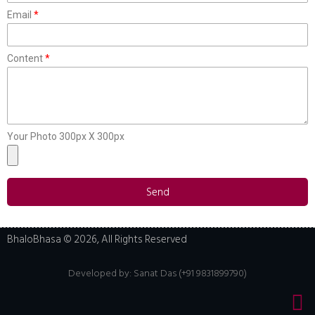
Email
Content
Your Photo 300px X 300px
Send
BhaloBhasa © 2026, All Rights Reserved
Developed by:
Sanat Das (+91 9831899790)