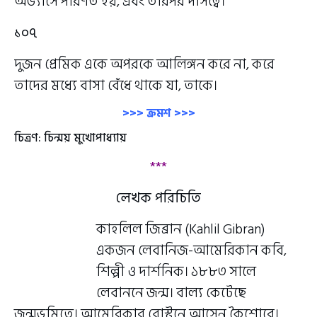
অভ্যাসে পরিণত হয়, এবং তারপর দাসত্বে।
১০৭
দুজন প্রেমিক একে অপরকে আলিঙ্গন করে না, করে
তাদের মধ্যে বাসা বেঁধে থাকে যা, তাকে।
>>> ক্রমশ >>>
চিত্রণ: চিন্ময় মুখোপাধ্যায়
***
লেখক পরিচিতি
কাহলিল জিব্রান (Kahlil Gibran)
একজন লেবানিজ-আমেরিকান কবি,
শিল্পী ও দার্শনিক। ১৮৮৩ সালে
লেবাননে জন্ম। বাল্য কেটেছে
জন্মভূমিতে। আমেরিকার বোস্টনে আসেন কৈশোরে।