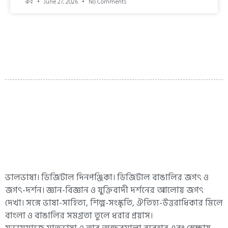
রুহ
June 27, 2026
No Comments
ভালভাষা। ডিজিটাল দিনপঞ্জিকা। ডিজিটাল বাঙালির জগৎ ও
জগৎ-দর্শন। জ্ঞান-বিজ্ঞান ও যুক্তিবাদী দর্শনের আলোয় জগৎ
দেখা। সঙ্গে ভাষা-সাহিত্য, শিল্প-সংস্কৃতি, ঐতিহ্য-উত্তরাধিকার মিলে
বাংলা ও বাঙালির সমগ্রতা তুলে ধরার প্রয়াস।