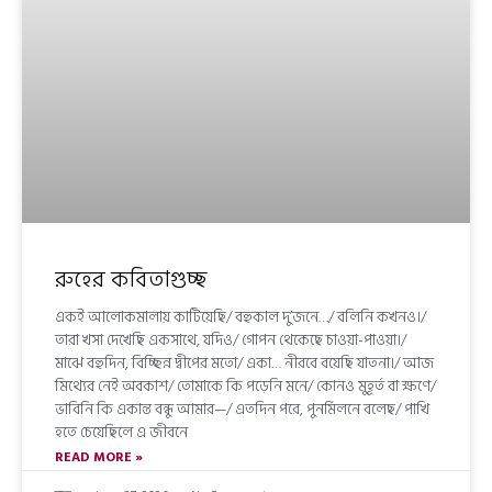
রুহের কবিতাগুচ্ছ
একই আলোকমালায় কাটিয়েছি/ বহুকাল দু’জনে…/ বলিনি কখনও।/
তারা খসা দেখেছি একসাথে, যদিও/ গোপন থেকেছে চাওয়া-পাওয়া।/
মাঝে বহুদিন, বিচ্ছিন্ন দ্বীপের মতো/ একা… নীরবে বয়েছি যাতনা।/ আজ
মিথ্যের নেই অবকাশ/ তোমাকে কি পড়েনি মনে/ কোনও মুহূর্ত বা ক্ষণে/
ভাবিনি কি একান্ত বন্ধু আমার—/ এতদিন পরে, পুনর্মিলনে বলেছ/ পাখি
হতে চেয়েছিলে এ জীবনে
READ MORE »