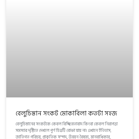
বেলুচিস্তান সংকট মোকাবিলা কতটা সহজ
বেলুচিস্তানের সংকটকে কেবল বিচ্ছিন্নতাবাদ কিংবা কেবল নিরাপত্তা
সমস্যার দৃষ্টিতে দেখলে পূর্ণ চিত্রটি বোঝা যায় না। এখানে ইতিহাস,
জাতিগত পরিচয়, প্রাকৃতিক সম্পদ, উন্নয়ন বৈষম্য, মানবাধিকার,