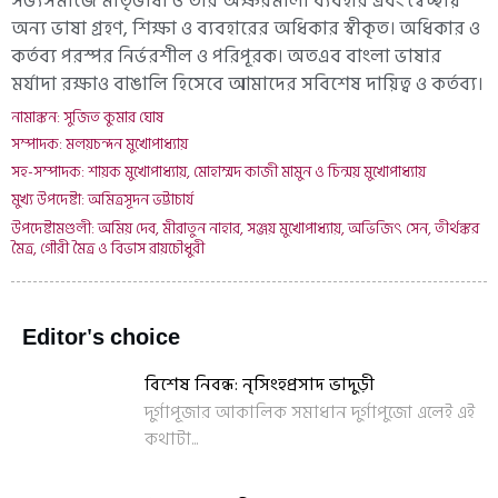
সভ্যসমাজে মাতৃভাষা ও তার অক্ষরমালা ব্যবহার এবং স্বেচ্ছায়
অন্য ভাষা গ্রহণ, শিক্ষা ও ব্যবহারের অধিকার স্বীকৃত। অধিকার ও
কর্তব্য পরস্পর নির্ভরশীল ও পরিপূরক। অতএব বাংলা ভাষার
মর্যাদা রক্ষাও বাঙালি হিসেবে আমাদের সবিশেষ দায়িত্ব ও কর্তব্য।
নামাঙ্কন: সুজিত কুমার ঘোষ
সম্পাদক: মলয়চন্দন মুখোপাধ্যায়
সহ-সম্পাদক: শায়ক মুখোপাধ্যায়, মোহাম্মদ কাজী মামুন ও চিন্ময় মুখোপাধ্যায়
মুখ্য উপদেষ্টা: অমিত্রসূদন ভট্টাচার্য
উপদেষ্টামণ্ডলী: অমিয় দেব, মীরাতুন নাহার, সঞ্জয় মুখোপাধ্যায়, অভিজিৎ সেন, তীর্থঙ্কর
মৈত্র, গৌরী মৈত্র ও বিভাস রায়চৌধুরী
Editor's choice
বিশেষ নিবন্ধ: নৃসিংহপ্রসাদ ভাদুড়ী
দুর্গাপূজার আকালিক সমাধান দুর্গাপুজো এলেই এই
কথাটা...