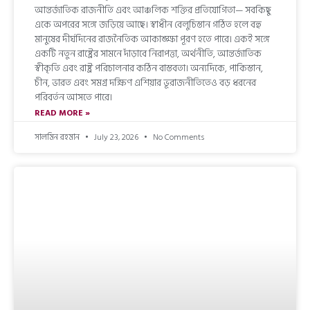
আন্তর্জাতিক রাজনীতি এবং আঞ্চলিক শক্তির প্রতিযোগিতা— সবকিছু
একে অপরের সঙ্গে জড়িয়ে আছে। স্বাধীন বেলুচিস্তান গঠিত হলে বহু
মানুষের দীর্ঘদিনের রাজনৈতিক আকাঙ্ক্ষা পূরণ হতে পারে। একই সঙ্গে
একটি নতুন রাষ্ট্রের সামনে দাঁড়াবে নিরাপত্তা, অর্থনীতি, আন্তর্জাতিক
স্বীকৃতি এবং রাষ্ট্র পরিচালনার কঠিন বাস্তবতা। অন্যদিকে, পাকিস্তান,
চীন, ভারত এবং সমগ্র দক্ষিণ এশিয়ার ভূরাজনীতিতেও বড় ধরনের
পরিবর্তন আসতে পারে।
READ MORE »
সালমিন রহমান
July 23, 2026
No Comments