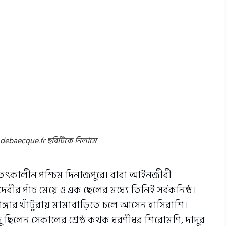
সের debaecque.fr ছবিটিকে নিলামে
থল তৎকালীন পশ্চিম দিনাজপুরে। বাবা আইনজীবী
া দেবীর পাঁচ মেয়ে ও এক ছেলের মধ্যে তিনিই সর্বকনিষ্ঠ।
াঙ্গার খাঁটুরায় মামাবাড়িতে চলে আসেন হাসিরাশি।
দু ছিলেন সেকালের শ্রেষ্ঠ কথক ধরণীধর শিরোমণি, দাদুর