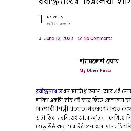
রবীন্দ্রনাথের ‘চিত্রলেখা’ হা
PREVIOUS
ছোটগল্প: কল্পডোম
June 12, 2023
No Comments
শ্যামলেশ ঘোষ
My Other Posts
রবীন্দ্রনাথ
তখন ষাটোর্ধ্ব তরুণ। আর এই মে
আঁকা একটা ছবি পট্ করে ছিঁড়ে ফেললেন রবি
কিশোরী-শিল্পী থতমত। পরক্ষণেই স্মিত হে
‘এটা ঠিক হয়নি, এই ভাবে আঁকো।’ দেখিয়ে দিলেন
বেড়ে উঠলেন, হয়ে উঠলেন অসামান্য চিত্রশি