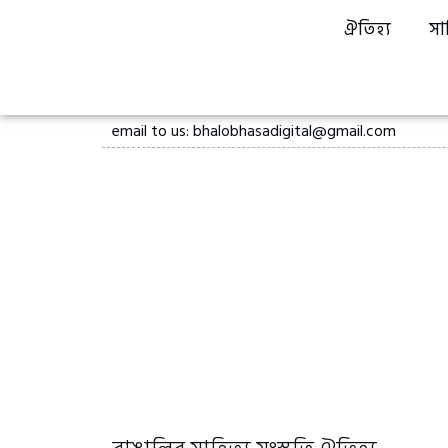
ঐতিহ্য
সা
email to us: bhalobhasadigital@gmail.com