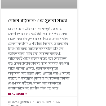
মোহন রায়হান: এক সুহানা সফর
মোহন রায়হান জীবনযাপনেও দলছুট এক কবি,
একলা চলার ব্রত ও অভীপ্সা নিয়ে তিনি পথ চলেন।
সেজন্য কম প্রতিকূলতার মধ্য দিয়ে যেতে হয়নি তাঁকে,
এমনকী কারাবাস ও শারীরিক নির্যাতন, যে জন্য দীর্ঘ
চিকিৎসার জন্য চেন্নাইয়ের হাসপাতালে ভর্তি হতে
হয়েছিল তাঁকে। ‘কবি ছাড়া আমাদের জয় বৃথা’,
আপ্তবাক্যটি মোহন রায়হান নামের সঙ্গে হুবহু মিলে
যায়। মোহন রায়হান কবিতায় সহসা আগন্তুক নন। তাঁর
আছে পরম্পরা, ঐতিহ্য, পুরনো দশকসমূহের
অনুবর্তিতা আর উত্তরাধিকার। একাত্তর, তার-ও আগের
বাহান্নো, বা সাতচল্লিশ পূর্ববঙ্গ বা বাংলাদেশের কবিতায়
যে রেখাপাত ঘটিয়েছে, আলো আর অন্ধকারের
কলমকারিতে তার মহাগীত রচিত হয়ে আছে।
READ MORE »
মলয়চন্দন মুখোপাধ্যায়
July 24, 2026
No
Comments