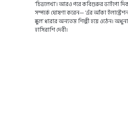
‘চিত্রলেখা’। আরও পরে কবিগুরুর ভাইপো দিকপ
সম্পর্কে ঘোষণা করেন— ‘এঁর আঁকা ইলাস্ট্রেশন
স্কুল’ ধারার অন্যতম শিল্পী হয়ে ওঠেন। অধু
হাসিরাশি দেবী।