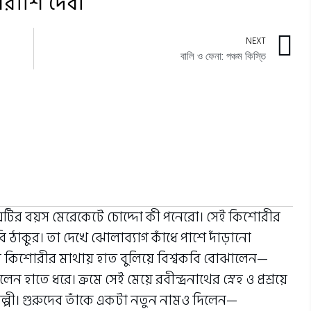
সিরাশি দেবী
NEXT
বালি ও ফেনা: পঞ্চম কিস্তি
য়েটির বয়স মেরেকেটে চোদ্দো কী পনেরো। সেই কিশোরীর
 ঠাকুর। তা দেখে ঝোলাব্যাগ কাঁধে পাশে দাঁড়ানো
সে কিশোরীর মাথায় হাত বুলিয়ে বিশ্বকবি বোঝালেন—
 হাতে ধরে। ক্রমে সেই মেয়ে রবীন্দ্রনাথের স্নেহ ও প্রশ্রয়ে
ল্পী। গুরুদেব তাঁকে একটা নতুন নামও দিলেন—