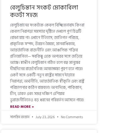
বেলুচিস্তান সংকট মোকাবিলা
কতটা সহজ
বেলুচিস্তানের সংকটকে কেবল বিচ্ছিন্নতাবাদ কিংবা
কেবল নিরাপত্তা সমস্যার দৃষ্টিতে দেখলে পূর্ণ চিত্রটি
বোঝা যায় না। এখানে ইতিহাস, জাতিগত পরিচয়,
প্রাকৃতিক সম্পদ, উন্নয়ন বৈষম্য, মানবাধিকার,
আন্তর্জাতিক রাজনীতি এবং আঞ্চলিক শক্তির
প্রতিযোগিতা— সবকিছু একে অপরের সঙ্গে জড়িয়ে
আছে। স্বাধীন বেলুচিস্তান গঠিত হলে বহু মানুষের
দীর্ঘদিনের রাজনৈতিক আকাঙ্ক্ষা পূরণ হতে পারে।
একই সঙ্গে একটি নতুন রাষ্ট্রের সামনে দাঁড়াবে
নিরাপত্তা, অর্থনীতি, আন্তর্জাতিক স্বীকৃতি এবং রাষ্ট্র
পরিচালনার কঠিন বাস্তবতা। অন্যদিকে, পাকিস্তান,
চীন, ভারত এবং সমগ্র দক্ষিণ এশিয়ার
ভূরাজনীতিতেও বড় ধরনের পরিবর্তন আসতে পারে।
READ MORE »
সালমিন রহমান
July 23, 2026
No Comments