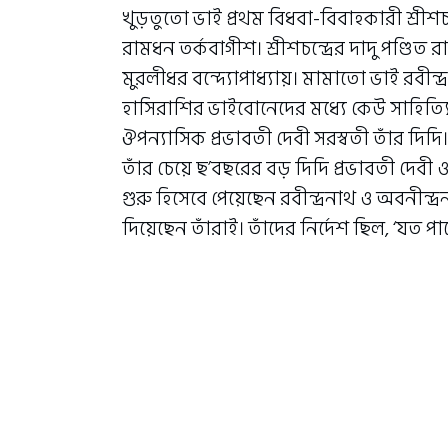
খুড়তুতো ভাই প্রথম বিধবা-বিবাহকারী শ্রীশচন্দ
রামধন তর্কবাগীশ। শ্রীশচন্দ্রের দাদু পণ্ডিত
মুরলীধর বন্দ্যোপাধ্যায়। মামাতো ভাই রবীন্দ্র-
হাসিরাশির ভাইবোনেদের মধ্যে কেউ সাহিত্যি
ঔপন্যাসিক প্রভাবতী দেবী সরস্বতী তাঁর দিদি।
তাঁর চেয়ে ছ’বছরের বড় দিদি প্রভাবতী দেবী ও
গুরু হিসেবে পেয়েছেন রবীন্দ্রনাথ ও অবনীন্দ
দিয়েছেন তাঁরাই। তাঁদের নির্দেশ ছিল, ‘যত প