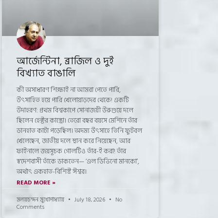
আর্জেন্টিনা, ব্রাজিল ও দুই
বিখ্যাত বাঙালি
কী অসাধারণ শিক্ষাই না আমরা পেতে পারি,
উৎসাহিত হয়ে পারি খেলোয়াড়দের থেকে! একটি
উদাহরণ: প্রথম বিশ্বকাপে সোনাজয়ী উরুগুয়ে দলে
ছিলেন হেক্টর কাস্ত্রো। তেরো বছর বয়সে মেশিনে তাঁর
ডানহাত কাটা পড়েছিল। অদম্য উৎসাহে তিনি ফুটবল
খেলেছেন, জাতীয় দলে স্থান করে নিয়েছেন, আর
ফাইনালে জয়সূচক গোলটিও তাঁর-ই করা! তাঁর
স্বদেশবাসী তাঁকে ডাকতেন— ‘এল ডিভিনো মানকো’,
অর্থাৎ একহাত-বিশিষ্ট ঈশ্বর।
READ MORE »
মলয়চন্দন মুখোপাধ্যায়
July 18, 2026
No
Comments