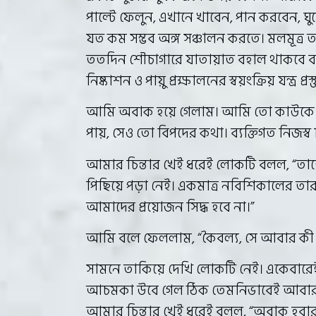
পাল্টে ফেলুন, এখানে খাবেন, পান করবেন, ঘু
যত কম সম্ভব অঙ্গ সঞ্চালন করতে। মলমূত্র ত্য
ততদিন শৌচাগারে যাতায়াত বহাল থাকবে বটে
নিষ্কাশন ও পায়ু প্রক্ষালনের স্বয়ংক্রিয় যন্ত্র প্
আমি অবাক হয়ে গেলাম। আমি তো কাউকে কিছু
পায়, সেও তো বিপদের কথা। ব্যক্তিগত নিজস্ব
আমার চিন্তার খেই ধরেই লোকটি বলল, “তাতে
পিছিয়ে পড়া নেই। একমাত্র নবিশিকালের তার
আমাদের প্রয়োজন সিদ্ধ হবে না।”
আমি বলে ফেললাম, “কৈবল্য, সে আবার কী বস
সামনে তাকিয়ে দেখি লোকটি নেই। একেবারে
আচমকা উবে গেল ঠিক তেমনিভাবেই আবার এক
আমার চিন্তার খেই ধরেই বলল, “অবাক হবার ক