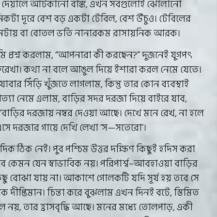
 দেয়ালে আটকানো বাঙ্ক, এখন সবগুলোই ঝোলানো
কটা দূরে বেশ বড় একটা টেবিল, বেশ উঁচুও। টেবিলের
কোনটায় বা বোতল ভর্তি নানারকম রাসায়নিক আরক।
মি প্রশ্ন করলাম, “আপনারা কী করছেন?” দুজনেই যুগপৎ
িরেখা। কথা না বলে আঙুল দিয়ে ইশারা করল নেমে যেতে।
বার সিঁড়ি খুঁজতে লাগলাম, কিন্তু তার কোন ব্যবস্থাই
গত্যা নেমে এলাম, বাড়ির সদর দরজা দিয়ে বাইরে যাব,
াড়ির দরজায় নম্বর দেওয়া আছে। দেখে মনে রেখ, না হলে
 এসে দরজার গায়ে দেখি লেখা ‘স—সতেরো’।
 ঠিক নেই। পুব পশ্চিম উত্তর দক্ষিণ কিছুই হদিস করা
তবে কেমন যেন স্বাভাবিক নয়। পরিপার্শ্ব–আবহাওয়া বাড়ির
ু বোঝা যায় না। আকাশে গোলকটি যদি সূর্য হয় তবে সে
ক দীপ্তিমান। চিন্তা করে বুঝলাম এখন দিনই বটে, স্তিমিত
গোল নয়, তার হ্রাসবৃদ্ধি আছে। মনের মধ্যে তোলপাড়, একী