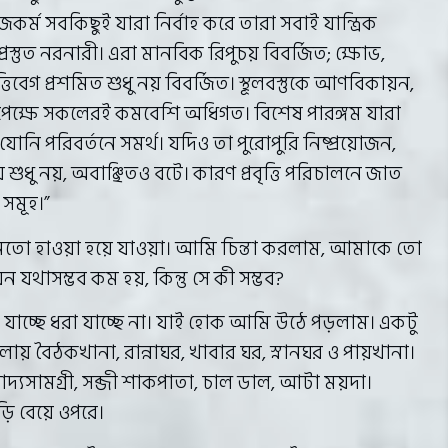
ম সবকিছুই যারা নির্বাহ করে তারা সবাই যান্ত্রিক
 প্রস্তুত নরনারী। এরা মানবিক রিপুচয় বিবর্জিত; ক্ষোভ,
ত্তিবেগ প্রশমিত শুধু নয় বিবর্জিত। স্থূলবস্তুকে আণবিকায়ন,
েক্ষে সকলেরই কমবেশি অধিগত। বিশেষ পারঙ্গম যারা
ি পরিবর্তনে সমর্থ। যদিও তা পুরোপুরি নিষ্প্রয়োজন,
 শুধু নয়, অবাঞ্ছিতও বটে। কারণ প্রবৃত্তি পরিচালনে জাত
া সমূহ।”
ের মতো হাওয়া হয়ে যাওয়া। আমি চিন্তা করলাম, আমাকে তো
যথাসম্ভব কম হয়, কিন্তু সে কী সম্ভব?
 যাচ্ছে ধরা যাচ্ছে না। যাই হোক আমি উঠে পড়লাম। একটু
য় বৈঠকখানা, রান্নাঘর, খাবার ঘর, স্নানঘর ও পায়খানা।
াদ্যসামগ্রী, সব্জী শাকপাতা, চাল ডাল, আটা ময়দা।
ড়ি বেয়ে ওপরে।