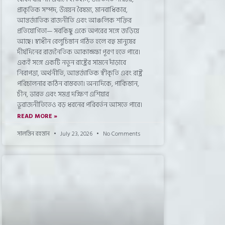
প্রাকৃতিক সম্পদ, উন্নয়ন বৈষম্য, মানবাধিকার,
আন্তর্জাতিক রাজনীতি এবং আঞ্চলিক শক্তির
প্রতিযোগিতা— সবকিছু একে অপরের সঙ্গে জড়িয়ে
আছে। স্বাধীন বেলুচিস্তান গঠিত হলে বহু মানুষের
দীর্ঘদিনের রাজনৈতিক আকাঙ্ক্ষা পূরণ হতে পারে।
একই সঙ্গে একটি নতুন রাষ্ট্রের সামনে দাঁড়াবে
নিরাপত্তা, অর্থনীতি, আন্তর্জাতিক স্বীকৃতি এবং রাষ্ট্র
পরিচালনার কঠিন বাস্তবতা। অন্যদিকে, পাকিস্তান,
চীন, ভারত এবং সমগ্র দক্ষিণ এশিয়ার
ভূরাজনীতিতেও বড় ধরনের পরিবর্তন আসতে পারে।
READ MORE »
সালমিন রহমান
July 23, 2026
No Comments