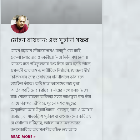
মোহন রায়হান: এক সুহানা সফর
মোহন রায়হান জীবনযাপনেও দলছুট এক কবি,
একলা চলার ব্রত ও অভীপ্সা নিয়ে তিনি পথ চলেন।
সেজন্য কম প্রতিকূলতার মধ্য দিয়ে যেতে হয়নি তাঁকে,
এমনকী কারাবাস ও শারীরিক নির্যাতন, যে জন্য দীর্ঘ
চিকিৎসার জন্য চেন্নাইয়ের হাসপাতালে ভর্তি হতে
হয়েছিল তাঁকে। ‘কবি ছাড়া আমাদের জয় বৃথা’,
আপ্তবাক্যটি মোহন রায়হান নামের সঙ্গে হুবহু মিলে
যায়। মোহন রায়হান কবিতায় সহসা আগন্তুক নন। তাঁর
আছে পরম্পরা, ঐতিহ্য, পুরনো দশকসমূহের
অনুবর্তিতা আর উত্তরাধিকার। একাত্তর, তার-ও আগের
বাহান্নো, বা সাতচল্লিশ পূর্ববঙ্গ বা বাংলাদেশের কবিতায়
যে রেখাপাত ঘটিয়েছে, আলো আর অন্ধকারের
কলমকারিতে তার মহাগীত রচিত হয়ে আছে।
READ MORE »