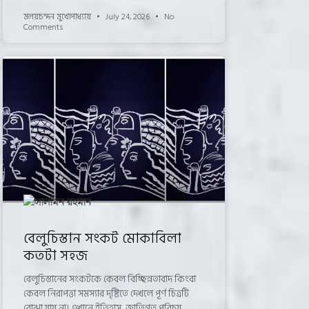
মলয়চন্দন মুখোপাধ্যায়
July 24, 2026
No
Comments
বেলুচিস্তান সংকট মোকাবিলা
কতটা সহজ
বেলুচিস্তানের সংকটকে কেবল বিচ্ছিন্নতাবাদ কিংবা
কেবল নিরাপত্তা সমস্যার দৃষ্টিতে দেখলে পূর্ণ চিত্রটি
বোঝা যায় না। এখানে ইতিহাস, জাতিগত পরিচয়,