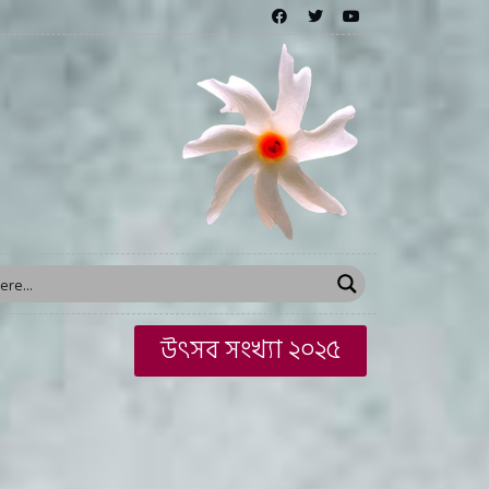
া
উৎসব সংখ্যা ২০২৫