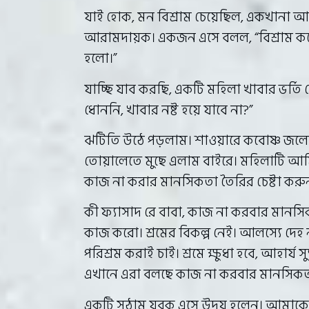
যাই হোক, মন বিশ্রাম চেয়েছিল, একখানা 
আরামদায়ক। একজন এসে বলল, “বিশ্রাম করে
হলো।”
যাচ্ছি যাব করছি, একটি মহিলা খাবার ভর্তি
ধোননি, খাবার নষ্ট হয়ে যাবে না?”
ঝটিতি উঠে পড়লাম। শাওয়ারে কবোষ্ণ জলের
তোয়ালেতে মুছে এলাম বাইরে। মহিলাটি আম
কাজ না করার মানসিকতা তৈরির চেষ্টা করু
কী ফ্যাসাদ রে বাবা, কাজ না করবার মান
কাজ করো। শ্রমের বিকল্প নেই। আলস্যে দেহ
পরিশ্রম করাই চাই। শ্রমে ক্ষুধা হবে, আহার্য সুষ
এখানে এরা বলছে কাজ না করবার মানসিকতা 
একটি সুঠাম যুবক এসে উদয় হলেন। আমাকে 