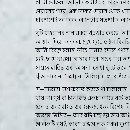
গোটা দোতলা জোড়া একটাই ঘর। চারপাশের
দেয়ালের গায়ে। এক দিকের দেয়াল থেকে খানি
চারপাশেই সব তাক, কোনটায় যন্ত্রপাতি, 
দুটি যন্ত্রমানব নানারকম খুটখাট করছে। আ
আমার দিকে তাকাল, মুখে ফুটে উঠল বিরক্ত
আমি বিরক্ত হলাম, নীচে নামার বদলে ওপরে যা
নেই, ছাদে যাওয়া আমার পক্ষে সম্ভব নয়। অ
সামনে হাজির এক আয়না, লেখা ফুটে উঠল “ব
খুঁজে পাবে না।” আয়না মিলিয়ে গেল। বাইরে
‘স—সতেরো’ জপ করতে করতে পা চালালাম। দিক
যায় না। সূর্য বা চাঁদ কিছু একটা আছে বটে 
ভেতরে এবং বাইরে একইরকম, ইতরবিশেষ কিছ
অত্যন্ত স্তিমিত— আর যদি চন্দ্র হয় তবে অধি
গোলকটি সূর্যই, কারণ চন্দ্রগোলক সর্বদা সু