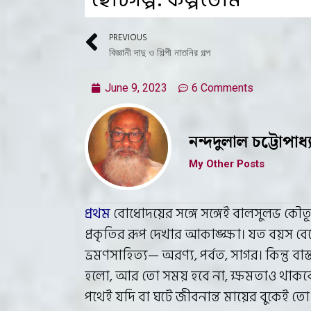
ছোটগল্প: কল্পডোম
PREVIOUS
বিজ্ঞানী দাদু ও শিল্পী নাতনির গল্প
June 9, 2023
6 Comments
নন্দদুলাল চট্টোপাধ্
My Other Posts
প্রথম
বোধোদয়ের সঙ্গে সঙ্গেই বালসুলভ কৌতূ
প্রকৃতির রূপ দেখার আকাঙ্ক্ষা। যত বয়স বে
ভ্রমণসাহিত্য— অরণ্য, পর্বত, সাগর। কিন্তু বা
হলো, আর তো সময় হবে না, ক্ষমতাও থাকব
পথেই যদি বা ঘটে জীবনান্ত মায়ের বুকেই ত