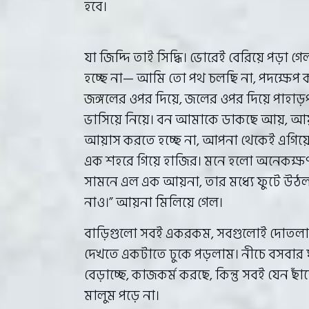
হবে।
যা জিদ্দি তাই সিদ্ধি। ভোরেই বেরিয়ে পড়া 
হচ্ছে না— আমি তো পথ চলছি না, পদক্ষেপ কর
জঙ্গলের ওপর দিয়ে, জলের ওপর দিয়ে পাহা
ভাসিয়ে নিয়ে। বন আমাকে ডাকছে আয়, আয়।
আয়াস করতে হচ্ছে না, আপনা থেকেই এগিয়ে যাচ
এক শহরে গিয়ে হাজির। মনে হলো অনেকক্ষণ চ
সামনে এল এক আয়না, তার মধ্যে ফুটে উঠল 
নাও।” আয়না মিলিয়ে গেল।
বাড়িগুলো সবই একরকম, সবগুলোই দোতলা, ক
দেখতে একটাতে ঢুকে পড়লাম। নীচে বসবার ঘর
বেড়াচ্ছে, কাজকর্ম করছে, কিন্তু সবই যেন 
মালুম পড়ে না।