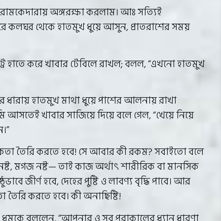
আরামকেদারায় অঙ্গরক্ষা করলাম। আঃ সত্যিই
 কলঘর থেকে হাতমুখ ধুয়ে আসুন, প্রাতরাশের সময়
 ট্রে হাতে করে খাবার টেবিলে রাখল; বলল, “এখনো হাতমুখ
 ধারায় হাতমুখ মাথা ধুয়ে পাশের আলনায় রাখা
ি আসতেই খাবার সাজিয়ে দিয়ে বলে গেল, “খেয়ে নিয়ে
ন।”
সিকতা তৈরি করতে হবে! সে আবার কী রকম? সবাইতো বলে
 নষ্ট, মগজ নষ্ট— তাই কাজ অর্থাৎ শারীরিক বা মানসিক
্ঠুভাবে জীর্ণ হবে, দেহের পুষ্টি ও লাবণ্য বৃদ্ধি পাবে। আর
তৈরি করতে হবে। কী অনাছিষ্টি!
ধমকে বললেন, “আপনার ও সব পুরাকালের ধ্যান ধারণা