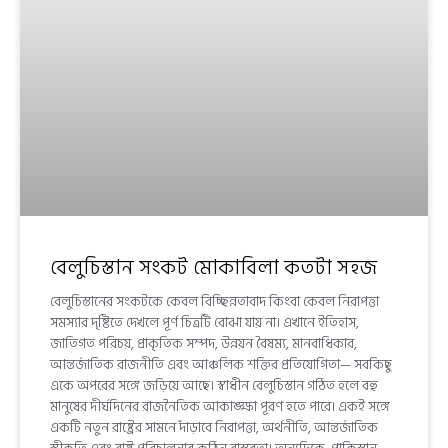
বেলুচিস্তান সংকট মোকাবিলা কতটা সহজ
বেলুচিস্তানের সংকটকে কেবল বিচ্ছিন্নতাবাদ কিংবা কেবল নিরাপত্তা
সমস্যার দৃষ্টিতে দেখলে পূর্ণ চিত্রটি বোঝা যায় না। এখানে ইতিহাস,
জাতিগত পরিচয়, প্রাকৃতিক সম্পদ, উন্নয়ন বৈষম্য, মানবাধিকার,
আন্তর্জাতিক রাজনীতি এবং আঞ্চলিক শক্তির প্রতিযোগিতা— সবকিছু
একে অপরের সঙ্গে জড়িয়ে আছে। স্বাধীন বেলুচিস্তান গঠিত হলে বহু
মানুষের দীর্ঘদিনের রাজনৈতিক আকাঙ্ক্ষা পূরণ হতে পারে। একই সঙ্গে
একটি নতুন রাষ্ট্রের সামনে দাঁড়াবে নিরাপত্তা, অর্থনীতি, আন্তর্জাতিক