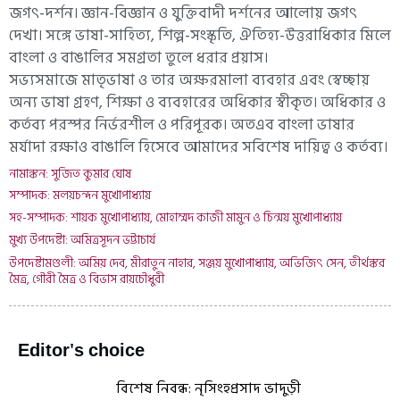
জগৎ-দর্শন। জ্ঞান-বিজ্ঞান ও যুক্তিবাদী দর্শনের আলোয় জগৎ
দেখা। সঙ্গে ভাষা-সাহিত্য, শিল্প-সংস্কৃতি, ঐতিহ্য-উত্তরাধিকার মিলে
বাংলা ও বাঙালির সমগ্রতা তুলে ধরার প্রয়াস।
সভ্যসমাজে মাতৃভাষা ও তার অক্ষরমালা ব্যবহার এবং স্বেচ্ছায়
অন্য ভাষা গ্রহণ, শিক্ষা ও ব্যবহারের অধিকার স্বীকৃত। অধিকার ও
কর্তব্য পরস্পর নির্ভরশীল ও পরিপূরক। অতএব বাংলা ভাষার
মর্যাদা রক্ষাও বাঙালি হিসেবে আমাদের সবিশেষ দায়িত্ব ও কর্তব্য।
নামাঙ্কন: সুজিত কুমার ঘোষ
সম্পাদক: মলয়চন্দন মুখোপাধ্যায়
সহ-সম্পাদক: শায়ক মুখোপাধ্যায়, মোহাম্মদ কাজী মামুন ও চিন্ময় মুখোপাধ্যায়
মুখ্য উপদেষ্টা: অমিত্রসূদন ভট্টাচার্য
উপদেষ্টামণ্ডলী: অমিয় দেব, মীরাতুন নাহার, সঞ্জয় মুখোপাধ্যায়, অভিজিৎ সেন, তীর্থঙ্কর
মৈত্র, গৌরী মৈত্র ও বিভাস রায়চৌধুরী
Editor's choice
বিশেষ নিবন্ধ: নৃসিংহপ্রসাদ ভাদুড়ী