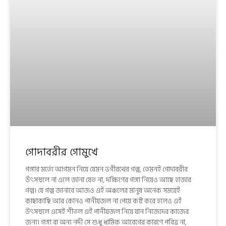
গোদাবরীর গোমুখে
গঙ্গার মর্ত্যে আগমন নিয়ে যেমন ভগীরথের গল্প, তেমনই গোদাবরীর
উৎসস্থলে না এলে জানা যেত না, দক্ষিণের গঙ্গা নিয়েও আছে হাজার
গল্প। যে গল্প জানাবে আজও এই অঞ্চলের মানুষ অনেক সময়েই
কাছাকাছি আর কোনও পানীয়জল না পেয়ে কষ্ট করে হলেও এই
উৎসস্থলে এসেই শীতল এই পানীয়জল নিয়ে যান নিজেদের কাজের
জন্য। গঙ্গা বা অন্য নদী সে শুধু ধার্মিক আবেগের কারণে পবিত্র না,