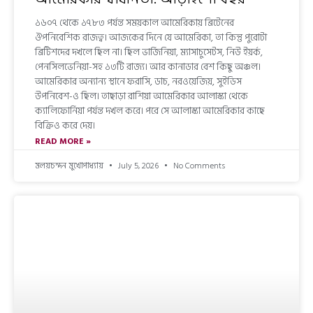
১৬০৭ থেকে ১৭৮৩ পর্যন্ত সময়কাল আমেরিকায় ব্রিটেনের
ঔপনিবেশিক রাজত্ব। আজকের দিনে যে আমেরিকা, তা কিন্তু পুরোটা
ব্রিটিশদের দখলে ছিল না। ছিল ভার্জিনিয়া, ম্যাসাচুসেটস, নিউ ইয়র্ক,
পেনসিলভেনিয়া-সহ ১৩টি রাজ্য। আর কানাডার বেশ কিছু অঞ্চল।
আমেরিকার অন্যান্য স্থানে ফরাসি, ডাচ, নরওয়েজিয়, সুইডিস
উপনিবেশ-ও ছিল। তাছাড়া রাশিয়া আমেরিকার আলাস্কা থেকে
ক্যালিফোর্নিয়া পর্যন্ত দখল করে। পরে সে আলাস্কা আমেরিকার কাছে
বিক্রিও করে দেয়।
READ MORE »
মলয়চন্দন মুখোপাধ্যায়
July 5, 2026
No Comments