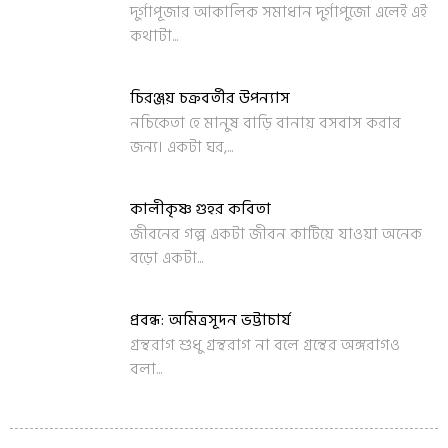
দুর্গাপূজার আকালিক সমাধান দুর্গাপুজো এলেই এই
কথাটা...
চিরঞ্জয় চক্রবর্তীর উপন্যাস
নচিকেতা হে মানুষ বাড়ি বানায় বসবাস করার
জন্য। একটা ঘর,...
কালীকৃষ্ণ গুহর কবিতা
জীবনের গল্প একটা জীবন কাটিয়ে যাওয়া অনেক
বড়ো একটা...
প্রবন্ধ: অমিত্রসূদন ভট্টাচার্য
গ্রন্থরাগ শুধু গ্রন্থরাগ না বলে গ্রন্থের অঙ্গরাগও
বলা...