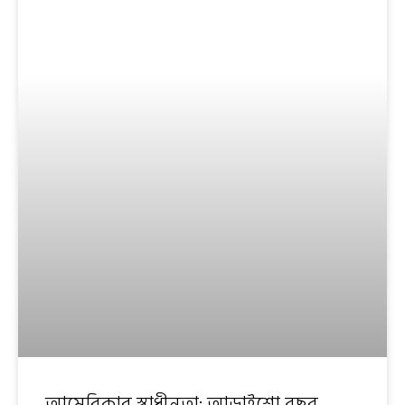
আমেরিকার স্বাধীনতা: আড়াইশো বছর