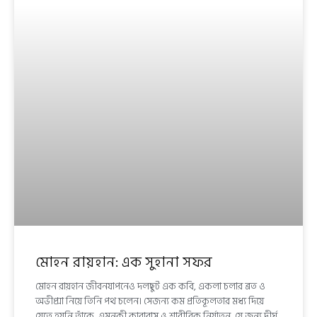
মোহন রায়হান: এক সুহানা সফর
মোহন রায়হান জীবনযাপনেও দলছুট এক কবি, একলা চলার ব্রত ও
অভীপ্সা নিয়ে তিনি পথ চলেন। সেজন্য কম প্রতিকূলতার মধ্য দিয়ে
যেতে হয়নি তাঁকে, এমনকী কারাবাস ও শারীরিক নির্যাতন, যে জন্য দীর্ঘ