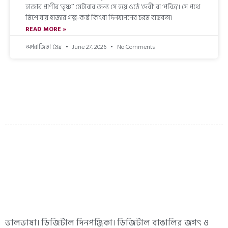
হাজার প্রাণীর ‘তৃষ্ণা’ মেটাবার জন্য সে হয়ে ওঠে ‘দেবী’ বা ‘পবিত্র’। সে পথে
মিশে যায় হাজার গল্প-কষ্ট কিংবা দিনযাপনের চরম বাস্তবতা।
READ MORE »
অপরাজিতা মৈত্র
June 27, 2026
No Comments
ভালভাষা। ডিজিটাল দিনপঞ্জিকা। ডিজিটাল বাঙালির জগৎ ও