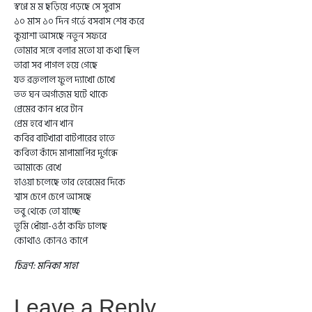
স্বপ্নে ম ম ছড়িয়ে পড়ছে সে সুবাস
১০ মাস ১০ দিন গর্ভে বসবাস শেষ করে
কুয়াশা আসছে নতুন সফরে
তোমার সঙ্গে বলার মতো যা কথা ছিল
তারা সব পাগল হয়ে গেছে
যত রক্তলাল ফুল দ্যাখো চোখে
তত ঘন অর্গাজম ঘটে থাকে
প্রেমের কান ধরে টান
প্রেম হবে খান খান
কবির বাটখারা বাটপারের হাতে
কবিতা কাঁদে মাপামাপির দুর্গন্ধে
আমাকে রেখে
হাওয়া চলেছে তার হেরেমের দিকে
শ্বাস চেপে চেপে আসছে
তবু থেকে তো যাচ্ছে
তুমি ধোঁয়া-ওঠা কফি ঢালছ
কোথাও কোনও কাপে
চিত্রণ: মনিকা সাহা
Leave a Reply