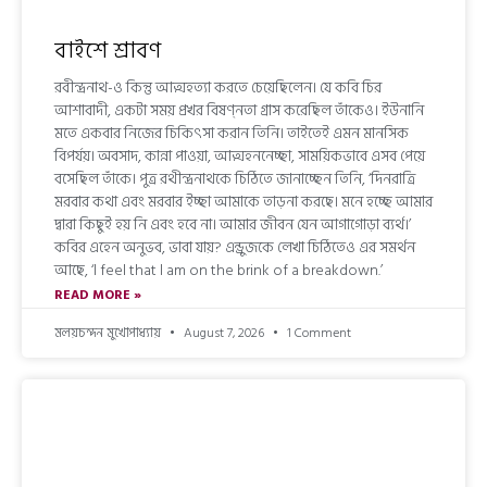
বাইশে শ্রাবণ
রবীন্দ্রনাথ-ও কিন্তু আত্মহত্যা করতে চেয়েছিলেন। যে কবি চির
আশাবাদী, একটা সময় প্রখর বিষণ্নতা গ্রাস করেছিল তাঁকেও। ইউনানি
মতে একবার নিজের চিকিৎসা করান তিনি। তাইতেই এমন মানসিক
বিপর্যয়। অবসাদ, কান্না পাওয়া, আত্মহননেচ্ছা, সাময়িকভাবে এসব পেয়ে
বসেছিল তাঁকে। পুত্র রথীন্দ্রনাথকে চিঠিতে জানাচ্ছেন তিনি, ‘দিনরাত্রি
মরবার কথা এবং মরবার ইচ্ছা আমাকে তাড়না করছে। মনে হচ্ছে আমার
দ্বারা কিছুই হয় নি এবং হবে না। আমার জীবন যেন আগাগোড়া ব্যর্থ।’
কবির এহেন অনুভব, ভাবা যায়? এন্ড্রুজকে লেখা চিঠিতেও এর সমর্থন
আছে, ‘l feel that l am on the brink of a breakdown.’
READ MORE »
মলয়চন্দন মুখোপাধ্যায়
August 7, 2026
1 Comment