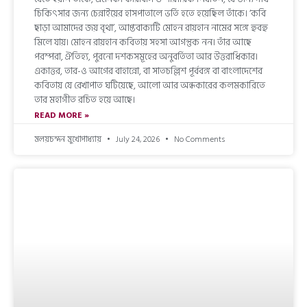
চিকিৎসার জন্য চেন্নাইয়ের হাসপাতালে ভর্তি হতে হয়েছিল তাঁকে। ‘কবি
ছাড়া আমাদের জয় বৃথা’, আপ্তবাক্যটি মোহন রায়হান নামের সঙ্গে হুবহু
মিলে যায়। মোহন রায়হান কবিতায় সহসা আগন্তুক নন। তাঁর আছে
পরম্পরা, ঐতিহ্য, পুরনো দশকসমূহের অনুবর্তিতা আর উত্তরাধিকার।
একাত্তর, তার-ও আগের বাহান্নো, বা সাতচল্লিশ পূর্ববঙ্গ বা বাংলাদেশের
কবিতায় যে রেখাপাত ঘটিয়েছে, আলো আর অন্ধকারের কলমকারিতে
তার মহাগীত রচিত হয়ে আছে।
READ MORE »
মলয়চন্দন মুখোপাধ্যায়
July 24, 2026
No Comments