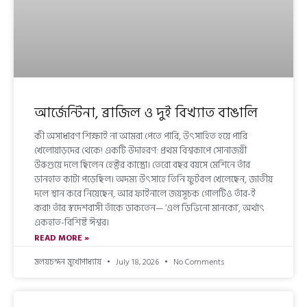
আর্জেন্টিনা, ব্রাজিল ও দুই বিখ্যাত বাঙালি
কী অসাধারণ শিক্ষাই না আমরা পেতে পারি, উৎসাহিত হয়ে পারি
খেলোয়াড়দের থেকে! একটি উদাহরণ: প্রথম বিশ্বকাপে সোনাজয়ী
উরুগুয়ে দলে ছিলেন হেক্টর কাস্ত্রো। তেরো বছর বয়সে মেশিনে তাঁর
ডানহাত কাটা পড়েছিল। অদম্য উৎসাহে তিনি ফুটবল খেলেছেন, জাতীয়
দলে স্থান করে নিয়েছেন, আর ফাইনালে জয়সূচক গোলটিও তাঁর-ই
করা! তাঁর স্বদেশবাসী তাঁকে ডাকতেন— ‘এল ডিভিনো মানকো’, অর্থাৎ
একহাত-বিশিষ্ট ঈশ্বর।
READ MORE »
মলয়চন্দন মুখোপাধ্যায়
July 18, 2026
No Comments