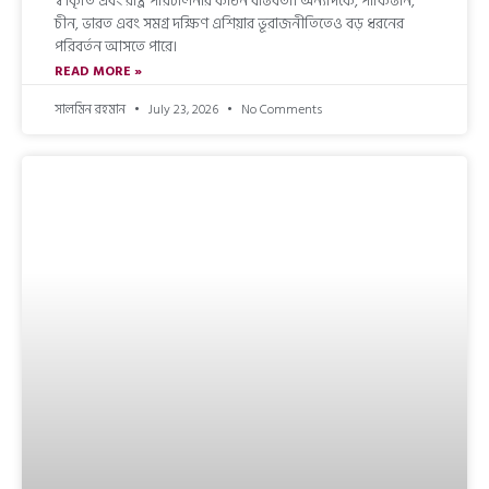
স্বীকৃতি এবং রাষ্ট্র পরিচালনার কঠিন বাস্তবতা। অন্যদিকে, পাকিস্তান,
চীন, ভারত এবং সমগ্র দক্ষিণ এশিয়ার ভূরাজনীতিতেও বড় ধরনের
পরিবর্তন আসতে পারে।
READ MORE »
সালমিন রহমান
July 23, 2026
No Comments