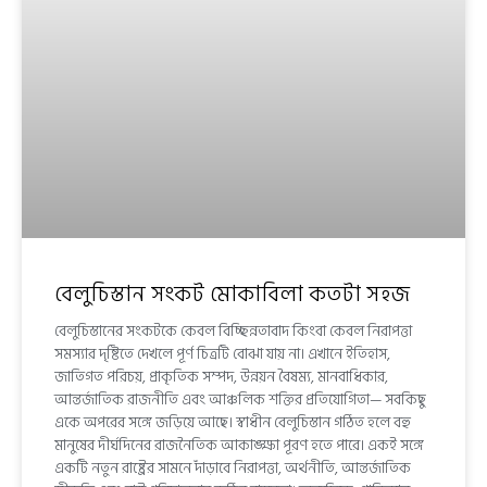
বেলুচিস্তান সংকট মোকাবিলা কতটা সহজ
বেলুচিস্তানের সংকটকে কেবল বিচ্ছিন্নতাবাদ কিংবা কেবল নিরাপত্তা
সমস্যার দৃষ্টিতে দেখলে পূর্ণ চিত্রটি বোঝা যায় না। এখানে ইতিহাস,
জাতিগত পরিচয়, প্রাকৃতিক সম্পদ, উন্নয়ন বৈষম্য, মানবাধিকার,
আন্তর্জাতিক রাজনীতি এবং আঞ্চলিক শক্তির প্রতিযোগিতা— সবকিছু
একে অপরের সঙ্গে জড়িয়ে আছে। স্বাধীন বেলুচিস্তান গঠিত হলে বহু
মানুষের দীর্ঘদিনের রাজনৈতিক আকাঙ্ক্ষা পূরণ হতে পারে। একই সঙ্গে
একটি নতুন রাষ্ট্রের সামনে দাঁড়াবে নিরাপত্তা, অর্থনীতি, আন্তর্জাতিক