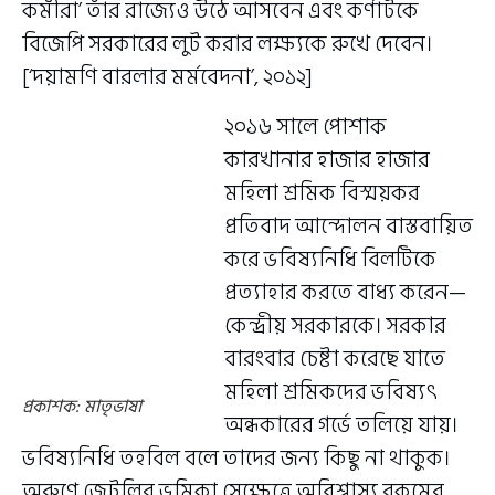
কর্মীরা’ তাঁর রাজ্যেও উঠে আসবেন এবং কর্ণাটকে
বিজেপি সরকারের লুট করার লক্ষ্যকে রুখে দেবেন।
[‘দয়ামণি বারলার মর্মবেদনা’, ২০১২]
২০১৬ সালে পোশাক
কারখানার হাজার হাজার
মহিলা শ্রমিক বিস্ময়কর
প্রতিবাদ আন্দোলন বাস্তবায়িত
করে ভবিষ্যনিধি বিলটিকে
প্রত্যাহার করতে বাধ্য করেন—
কেন্দ্রীয় সরকারকে। সরকার
বারংবার চেষ্টা করেছে যাতে
মহিলা শ্রমিকদের ভবিষ্যৎ
প্রকাশক: মাতৃভাষা
অন্ধকারের গর্ভে তলিয়ে যায়।
ভবিষ্যনিধি তহবিল বলে তাদের জন্য কিছু না থাকুক।
অরুণে জেটলির ভূমিকা সেক্ষেত্রে অবিশ্বাস্য রকমের