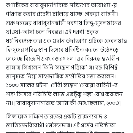
কর্ণাটকের বাবাবুদানগিরিকে ‘দক্ষিণের অযোধ্যা’-য়
পরিণত করার প্রচেষ্টা চালিয়ে যাচ্ছে ‘গেরুয়া বাহিনী’।
গুরু দত্তত্রেয় বাবাবুদানস্বামী দরগায় হিন্দু-মুসলমানের
যাওয়া-আসা চলে নিরন্তর। এই দরগা ‘প্রকৃত
ধর্মনিরপেক্ষতার এক মহান উদাহরণ।’ এটিকে কেবলমাত্র
হিন্দুদের পবিত্র স্থান হিসেবে প্রতিষ্ঠিত করতে উঠেপড়ে
লেগেছে বিজেপি এবং বজরং দল। এর বিরুদ্ধে দ্ব্যর্থহীন
ভাষায় লিখলেন তিনি ‘লঙ্কেশ পত্রিকে’-য়। বহু বিশিষ্ট
মানুষকে নিয়ে সাম্প্রদায়িক সম্প্রীতির সভা করলেন।
২০০৩ সালের ঘটনা। গৌরী লঙ্কেশ ‘গেরুয়া বাহিনী’-র
শত্রু হিসেবে পরিচিতি লাভে এতটুকু শঙ্কা বোধ করলেন
না। [‘বাবাবুদানগিরিতে আমি কী দেখেছিলাম’, ২০০৩]
লিঙ্গায়েত দক্ষিণ ভারতের একটি ব্রাহ্মণ্যবাদ ও
জাতিভেদবিরোধী ধর্মসম্প্রদায়। এই ধর্মের প্রতিষ্ঠাতা