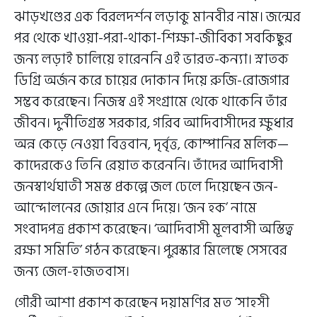
ঝাড়খণ্ডের এক বিরলদর্শন লড়াকু মানবীর নাম। জন্মের
পর থেকে খাওয়া-পরা-থাকা-শিক্ষা-জীবিকা সবকিছুর
জন্য লড়াই চালিয়ে হারেননি এই ভারত-কন্যা। স্নাতক
ডিগ্রি অর্জন করে চায়ের দোকান দিয়ে রুজি-রোজগার
সম্ভব করেছেন। নিজস্ব এই সংগ্রামে থেকে থাকেনি তাঁর
জীবন। দুর্নীতিগ্রস্ত সরকার, গরিব আদিবাসীদের ক্ষুধার
অন্ন কেড়ে নেওয়া বিত্তবান, দৃর্বৃত্ত, কোম্পানির মলিক—
কাদেরকেও তিনি রেয়াত করেননি। তাঁদের আদিবাসী
জনস্বার্থঘাতী সমস্ত প্রকল্পে জল ঢেলে দিয়েছেন জন-
আন্দোলনের জোয়ার এনে দিয়ে। ‘জন হক’ নামে
সংবাদপত্র প্রকাশ করেছেন। ‘আদিবাসী মূলবাসী অস্তিত্ব
রক্ষা সমিতি’ গঠন করেছেন। পুরস্কার মিলেছে সেসবের
জন্য জেল-হাজতবাস।
গৌরী আশা প্রকাশ করেছেন দয়ামণির মত ‘সাহসী