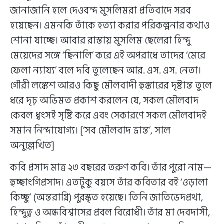
জানাজানি হলে দেওবন্দ মুসলিমরা প্রতিবাদে সরব
হয়েছেন। এমনকি তাঁকে হত্যা করার পরিকল্পনার কথাও
শোনা যাচ্ছে। আবার রাস্তায় মুসলিম ছেলেরা হিন্দু
মেয়েদের সঙ্গে ‘ছিনালি’ করে এই অপরাধে তাদের ‘মেরে
ফেলা ন্যায্য’ বলে দবি তুলেছেন আর. এস. এস. নেতা।
গৌরী লঙ্কেশ আরও কিছু মৌলবাদী হুঙ্কারের দৃষ্টান্ত তুলে
ধরে দৃঢ় অভিমত প্রকাশ করলেন যে, সকল মৌলবাদ
কেবল ধ্বংসই সৃষ্টি করে এবং সেকারণে সকল মৌলবাদই
সমান নিন্দাযোগ্য। [‘সব মৌলবাদ ভ্রান্ত’, সাল
অনুল্লেখিত]
কবি প্রসাদ মাত্র ২৩ বছরের তরুণ কবি। তাঁর পুরো নাম—
হুচ্ছাংগিপ্রসাদ। এতটুকু বয়সে তাঁর কবিতার বই ‘ওড়ালা
কিচ্ছু’ (অন্তরাগ্নি) পুরস্কৃত হয়েছে। তিনি জাতিভেদপ্রথা,
হিন্দুত্ব ও অন্ধবিশ্বাসের প্রবল বিরোধী। তাঁর মা দেবদাসী,