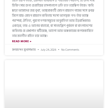
যেতে হয়নি তাঁকে, এমনকী কারাবাস ও শারীরিক নির্যাতন, যে জন্য দীর্ঘ
চিকিৎসার জন্য চেন্নাইয়ের হাসপাতালে ভর্তি হতে হয়েছিল তাঁকে। ‘কবি
ছাড়া আমাদের জয় বৃথা’, আপ্তবাক্যটি মোহন রায়হান নামের সঙ্গে হুবহু
মিলে যায়। মোহন রায়হান কবিতায় সহসা আগন্তুক নন। তাঁর আছে
পরম্পরা, ঐতিহ্য, পুরনো দশকসমূহের অনুবর্তিতা আর উত্তরাধিকার।
একাত্তর, তার-ও আগের বাহান্নো, বা সাতচল্লিশ পূর্ববঙ্গ বা বাংলাদেশের
কবিতায় যে রেখাপাত ঘটিয়েছে, আলো আর অন্ধকারের কলমকারিতে
তার মহাগীত রচিত হয়ে আছে।
READ MORE »
মলয়চন্দন মুখোপাধ্যায়
July 24, 2026
No Comments