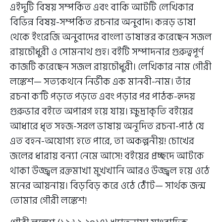
এইদুটি বিষয় সম্পর্কিত এবং বাকি আটটি লেখিকার
বিভিন্ন বিষয়-সম্পর্কিত রচনার অনুবাদ। কন্নড় ভাষা
থেকে ইংরেজি অনুবাদের বাংলা ভাষান্তর করেছেন সজল
রায়চৌধুরী ও সোমনাথ গুহ। বইটি সম্পাদনার গুরুত্বপূর্ণ
কাজটি করেছেন সজল রায়চৌধুরী। লেখিকার নাম গৌরী
লঙ্কেশ— সত্যকথনে নির্ভীক এক মানবী-নাম। তাঁর
রচনা ক’টি পড়তে পড়তে এবং পড়ার পর পাঠক-হৃদয়
গুরুভার বইতে অপারগ হয়ে যায়। ক্ষুদ্রাকৃতি বইয়ের
আধারে ধৃত সহজ-সরল ভাষায় অনূদিত রচনা-পাঠ যে
এত বহন-অযোগ্য হতে পারে, তা অকল্পনীয়! চোখের
জলের ধারায় বন্যা নেমে আসে! বইয়ের প্রচ্ছদে আটকে
থাকা উজ্জ্বল রক্তমাখা মুখখানি আরও উজ্জ্বল হয়ে ওঠে
মনের আয়নায়। বিড়বিড় করে ওঠে ঠোঁট— সার্থক জন্ম
তোমার গৌরী লঙ্কেশ!