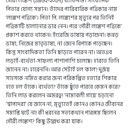
গৌরী লঙ্কেশ (১৯৬২-২০১৭) খ্যাতনামা সাংবাদিক
পিতার যোগ্য সন্তান। তাঁদের পারিবারিক পত্রিকার নাম
‘লঙ্কেশ পত্রিকে’। পিতা পি. লঙ্কেশের মৃত্যুর পর তিনিই
পত্রিকাটি চালানোর ভার নেন। পরে ‘গৌরী লঙ্কেশ পত্রিকে’
প্রকাশ করতে থাকেন। ইংরেজি ভাষায় পড়াশুনা। কন্নড়
ভাষা, নিজের মাতৃভাষা, না জেনে বিপাকে পড়েছেন।
কিন্তু সাংবাদিকতা তিনি ছাড়তে পারেন না। অতএব
লড়াই-ব্যর্থতা-সাফল্য পাশাপাশি চলেছে। হারতে তিনি
জানেন না। হারেননি। আর সেটাই হল ‘কাল’! দুর্জয়
সাহসকে নমিত করার জন্য পরিকল্পিত হত্যার শিকার
হতে হল তাঁকে। ব্যর্থতা? তাঁকে ছুঁতে পারবে কেমন করে?
তিনি লাভ করলেন অমরত্ব! ‘নামাবলী গায়ে’ চড়ানো
‘শ্বাপদেরা’ যে জানে না, মৃত্যুতেই কোনও কোনও জীবনের
সমাপ্তি ঘটে না! কী ধরনের সত্যকথনে পারঙ্গম ছিলেন
গৌরী লঙ্কেশ? কিছু উল্লেখ করা যাক।