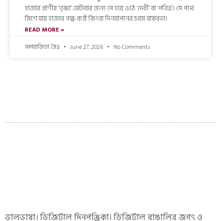
হাজার প্রাণীর ‘তৃষ্ণা’ মেটাবার জন্য সে হয়ে ওঠে ‘দেবী’ বা ‘পবিত্র’। সে পথে
মিশে যায় হাজার গল্প-কষ্ট কিংবা দিনযাপনের চরম বাস্তবতা।
READ MORE »
অপরাজিতা মৈত্র
June 27, 2026
No Comments
ভালভাষা। ডিজিটাল দিনপঞ্জিকা। ডিজিটাল বাঙালির জগৎ ও