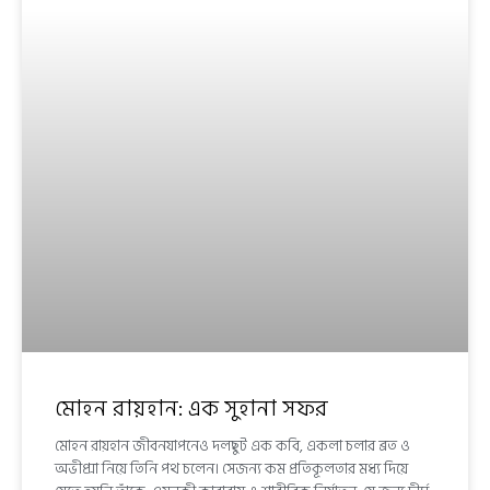
মোহন রায়হান: এক সুহানা সফর
মোহন রায়হান জীবনযাপনেও দলছুট এক কবি, একলা চলার ব্রত ও
অভীপ্সা নিয়ে তিনি পথ চলেন। সেজন্য কম প্রতিকূলতার মধ্য দিয়ে