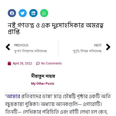
নষ্ট গণতন্ত্র ও এক দুঃসাহসিকার অমরত্ব
প্রাপ্তি
PREVIOUS
NEXT
কুণাল বিশ্বাসের কবিতাগুচ্ছ
পূর্ণেন্দু মিশ্রর কবিতাগুচ্ছ
April 28, 2022
No Comments
মীরাতুন নাহার
My Other Posts
‘আমার
প্রতিবাদের ভাষা’ মাত্র চৌষট্টি পৃষ্ঠার একটি অতি
ক্ষুদ্রকায়া পুস্তিকা। অধ্যায় অনেকগুলি— এগারোটি।
তিনটি— লেখিকার পরিচিতি এবং বইটি লেখা হল কেন,