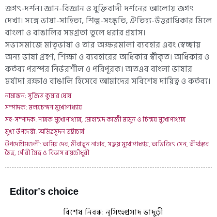
জগৎ-দর্শন। জ্ঞান-বিজ্ঞান ও যুক্তিবাদী দর্শনের আলোয় জগৎ
দেখা। সঙ্গে ভাষা-সাহিত্য, শিল্প-সংস্কৃতি, ঐতিহ্য-উত্তরাধিকার মিলে
বাংলা ও বাঙালির সমগ্রতা তুলে ধরার প্রয়াস।
সভ্যসমাজে মাতৃভাষা ও তার অক্ষরমালা ব্যবহার এবং স্বেচ্ছায়
অন্য ভাষা গ্রহণ, শিক্ষা ও ব্যবহারের অধিকার স্বীকৃত। অধিকার ও
কর্তব্য পরস্পর নির্ভরশীল ও পরিপূরক। অতএব বাংলা ভাষার
মর্যাদা রক্ষাও বাঙালি হিসেবে আমাদের সবিশেষ দায়িত্ব ও কর্তব্য।
নামাঙ্কন: সুজিত কুমার ঘোষ
সম্পাদক: মলয়চন্দন মুখোপাধ্যায়
সহ-সম্পাদক: শায়ক মুখোপাধ্যায়, মোহাম্মদ কাজী মামুন ও চিন্ময় মুখোপাধ্যায়
মুখ্য উপদেষ্টা: অমিত্রসূদন ভট্টাচার্য
উপদেষ্টামণ্ডলী: অমিয় দেব, মীরাতুন নাহার, সঞ্জয় মুখোপাধ্যায়, অভিজিৎ সেন, তীর্থঙ্কর
মৈত্র, গৌরী মৈত্র ও বিভাস রায়চৌধুরী
Editor's choice
বিশেষ নিবন্ধ: নৃসিংহপ্রসাদ ভাদুড়ী