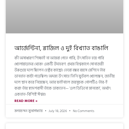
আর্জেন্টিনা, ব্রাজিল ও দুই বিখ্যাত বাঙালি
কী অসাধারণ শিক্ষাই না আমরা পেতে পারি, উৎসাহিত হয়ে পারি
খেলোয়াড়দের থেকে! একটি উদাহরণ: প্রথম বিশ্বকাপে সোনাজয়ী
উরুগুয়ে দলে ছিলেন হেক্টর কাস্ত্রো। তেরো বছর বয়সে মেশিনে তাঁর
ডানহাত কাটা পড়েছিল। অদম্য উৎসাহে তিনি ফুটবল খেলেছেন, জাতীয়
দলে স্থান করে নিয়েছেন, আর ফাইনালে জয়সূচক গোলটিও তাঁর-ই
করা! তাঁর স্বদেশবাসী তাঁকে ডাকতেন— ‘এল ডিভিনো মানকো’, অর্থাৎ
একহাত-বিশিষ্ট ঈশ্বর।
READ MORE »
মলয়চন্দন মুখোপাধ্যায়
July 18, 2026
No Comments