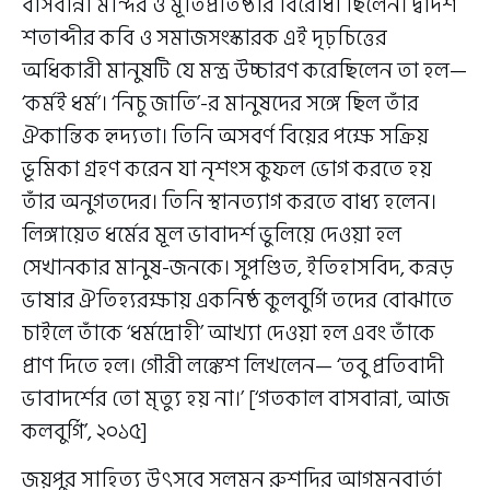
বাসবান্না মন্দির ও মূর্তিপ্রতিষ্ঠার বিরোধী ছিলেন। দ্বাদশ
শতাব্দীর কবি ও সমাজসংস্কারক এই দৃঢ়চিত্তের
অধিকারী মানুষটি যে মন্ত্র উচ্চারণ করেছিলেন তা হল—
‘কর্মই ধর্ম’। ‘নিচু জাতি’-র মানুষদের সঙ্গে ছিল তাঁর
ঐকান্তিক হৃদ্যতা। তিনি অসবর্ণ বিয়ের পক্ষে সক্রিয়
ভূমিকা গ্রহণ করেন যা নৃশংস কুফল ভোগ করতে হয়
তাঁর অনুগতদের। তিনি স্থানত্যাগ করতে বাধ্য হলেন।
লিঙ্গায়েত ধর্মের মূল ভাবাদর্শ ভুলিয়ে দেওয়া হল
সেখানকার মানুষ-জনকে। সুপণ্ডিত, ইতিহাসবিদ, কন্নড়
ভাষার ঐতিহ্যরক্ষায় একনিষ্ঠ কুলবুর্গি তদের বোঝাতে
চাইলে তাঁকে ‘ধর্মদ্রোহী’ আখ্যা দেওয়া হল এবং তাঁকে
প্রাণ দিতে হল। গৌরী লঙ্কেশ লিখলেন— ‘তবু প্রতিবাদী
ভাবাদর্শের তো মৃত্যু হয় না।’ [‘গতকাল বাসবান্না, আজ
কলবুর্গি’, ২০১৫]
জয়পুর সাহিত্য উৎসবে সলমন রুশদির আগমনবার্তা