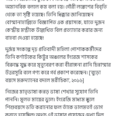
অমানবিক বললে কম বলা হয়। গৌরী লঙ্কেশের বিবৃতি
থেকে তা সৃষ্টি হয়েছে। তিনি ধিক্কার জানিয়েছেন
বোম্মানাহাল্লিতে বিজ্ঞাপিত এক প্রয়াসকে, যাতে দুজন
কেন্দ্রীয় মন্ত্রীকে উল্লেখিত বিল প্রত্যাহার করার জন্য
বাহবা দেওয়া হয়েছে!
দুর্জয় সংকল্পে দৃঢ় প্রতিবাদী মহিলা পোশাককর্মীদের
তিনি কর্ণাটকের কিট্টুর অঞ্চলের ইংরেজ শাসকের
বিরুদ্ধে যুদ্ধ করে মৃত্যুবরণ করা বীরাঙ্গনা রানি চিন্নাম্মার
উত্তরসূরি বলে গণ্য করে গর্ব প্রকাশ করেছেন। [‘বুড়ো
বয়সে মরূদ্যানের বদলে মরীচিকা’, ২০১৬]
নিজের মাতৃভাষা কন্নড় ভাষা শেখার সুযোগ তিনি
পাননি। মূলত মায়ের ভুলে। ইংরেজি মাধ্যম স্কুলে
শিশুবয়সে ভর্তি করানোর ফল তাঁকে ভালমতই ভোগ
করতে হয়েছিল! অথচ এই ভাষার প্রয়োজন দেখা দিল