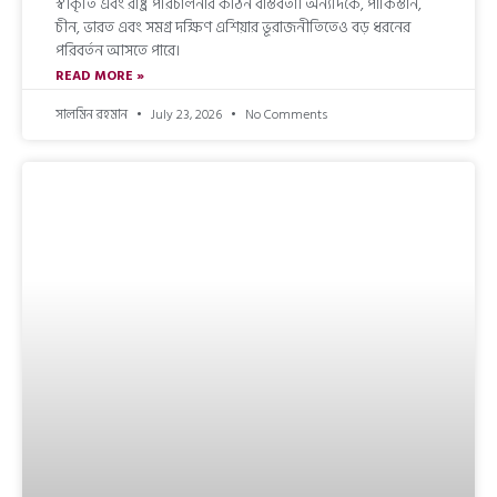
স্বীকৃতি এবং রাষ্ট্র পরিচালনার কঠিন বাস্তবতা। অন্যদিকে, পাকিস্তান,
চীন, ভারত এবং সমগ্র দক্ষিণ এশিয়ার ভূরাজনীতিতেও বড় ধরনের
পরিবর্তন আসতে পারে।
READ MORE »
সালমিন রহমান
July 23, 2026
No Comments