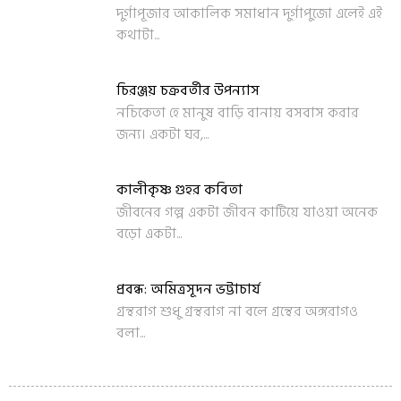
দুর্গাপূজার আকালিক সমাধান দুর্গাপুজো এলেই এই
কথাটা...
চিরঞ্জয় চক্রবর্তীর উপন্যাস
নচিকেতা হে মানুষ বাড়ি বানায় বসবাস করার
জন্য। একটা ঘর,...
কালীকৃষ্ণ গুহর কবিতা
জীবনের গল্প একটা জীবন কাটিয়ে যাওয়া অনেক
বড়ো একটা...
প্রবন্ধ: অমিত্রসূদন ভট্টাচার্য
গ্রন্থরাগ শুধু গ্রন্থরাগ না বলে গ্রন্থের অঙ্গরাগও
বলা...