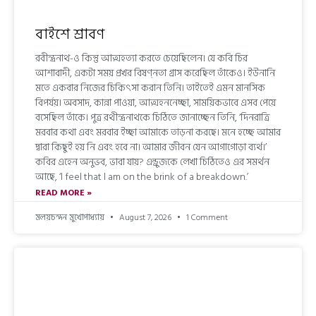
বাইশে শ্রাবণ
রবীন্দ্রনাথ-ও কিন্তু আত্মহত্যা করতে চেয়েছিলেন। যে কবি চির
আশাবাদী, একটা সময় প্রখর বিষণ্নতা গ্রাস করেছিল তাঁকেও। ইউনানি
মতে একবার নিজের চিকিৎসা করান তিনি। তাইতেই এমন মানসিক
বিপর্যয়। অবসাদ, কান্না পাওয়া, আত্মহননেচ্ছা, সাময়িকভাবে এসব পেয়ে
বসেছিল তাঁকে। পুত্র রথীন্দ্রনাথকে চিঠিতে জানাচ্ছেন তিনি, ‘দিনরাত্রি
মরবার কথা এবং মরবার ইচ্ছা আমাকে তাড়না করছে। মনে হচ্ছে আমার
দ্বারা কিছুই হয় নি এবং হবে না। আমার জীবন যেন আগাগোড়া ব্যর্থ।’
কবির এহেন অনুভব, ভাবা যায়? এন্ড্রুজকে লেখা চিঠিতেও এর সমর্থন
আছে, ‘l feel that l am on the brink of a breakdown.’
READ MORE »
মলয়চন্দন মুখোপাধ্যায়
August 7, 2026
1 Comment