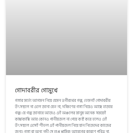
গোদাবরীর গোমুখে
গঙ্গার মর্ত্যে আগমন নিয়ে যেমন ভগীরথের গল্প, তেমনই গোদাবরীর
উৎসস্থলে না এলে জানা যেত না, দক্ষিণের গঙ্গা নিয়েও আছে হাজার
গল্প। যে গল্প জানাবে আজও এই অঞ্চলের মানুষ অনেক সময়েই
কাছাকাছি আর কোনও পানীয়জল না পেয়ে কষ্ট করে হলেও এই
উৎসস্থলে এসেই শীতল এই পানীয়জল নিয়ে যান নিজেদের কাজের
জন্য। গঙ্গা বা অন্য নদী সে শুধু ধার্মিক আবেগের কারণে পবিত্র না,