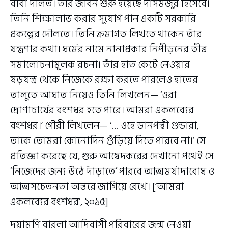
বাবা দলিত। তাঁর জীবন শুরু হয়েছে দাসমজুর হিসেবে।
তিনি শিক্ষালাভ করার সুযোগ পান একটি সরকারি
প্রকল্পের দৌলতে। তিনি ক্রমাগত লিখতে থাকেন তাঁর
যন্ত্রণার কথা। ধর্মের নামে নানাপ্রকার নিপীড়নের তীব্র
সমালোচনামূলক রচনা। তাঁর হাত কেটে নেওয়ার
ষড়যন্ত্র থেকে নিজেকে রক্ষা করতে পারলেও হাতের
তালুতে আঘাত নিয়েও তিনি লিখলেন— ‘ওরা
দ্রোণাচার্যের বংশধর হতে পারে। আমরা একলব্যের
বংশধর।’ গৌরী লিখলেন— ‘… ওহে ডানপন্থী গুন্ডারা,
তাকে তোমরা কোনোদিন গুঁড়িয়ে দিতে পারবে না।’ সে
প্রতিজ্ঞা করেছে যে, গুরু আম্বেদকরের দেখানো পথেই সে
‘নিজেদের জন্য উঠে দাঁড়াতে’ পারবে আত্মমর্যাদাবোধ ও
আত্মসচেতনতা অন্তরে জাগিয়ে রেখে। [‘আমরা
একলব্যের বংশধর’, ২০১৫]
দয়ামণি বারলা আদিবাসী পরিবারের জন্ম নেওয়া