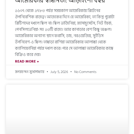
আমেরিকার স্বাধীনতা: আড়াইশো বছর
১৬০৭ থেকে ১৭৮৩ পর্যন্ত সময়কাল আমেরিকায় ব্রিটেনের
ঔপনিবেশিক রাজত্ব। আজকের দিনে যে আমেরিকা, তা কিন্তু পুরোটা
ব্রিটিশদের দখলে ছিল না। ছিল ভার্জিনিয়া, ম্যাসাচুসেটস, নিউ ইয়র্ক,
পেনসিলভেনিয়া-সহ ১৩টি রাজ্য। আর কানাডার বেশ কিছু অঞ্চল।
আমেরিকার অন্যান্য স্থানে ফরাসি, ডাচ, নরওয়েজিয়, সুইডিস
উপনিবেশ-ও ছিল। তাছাড়া রাশিয়া আমেরিকার আলাস্কা থেকে
ক্যালিফোর্নিয়া পর্যন্ত দখল করে। পরে সে আলাস্কা আমেরিকার কাছে
বিক্রিও করে দেয়।
READ MORE »
মলয়চন্দন মুখোপাধ্যায়
July 5, 2026
No Comments