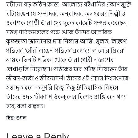
ঘটানো বড় কঠিন কাজ। আলোচ্য বইখানির প্রকাশমুক্তি
ঘটিয়েছেন যে সম্পাদক, অনুবাদক, অলংকরণশিল্পী ও
প্রকাশক গোষ্ঠী তাঁরা সেই দুরূহ কাজটি সম্পন্ন করেছেন।
সমগ্র পাঠকমহলের পক্ষ থেকে তাঁদের আন্তরিক
কৃতজ্ঞতা জানানোর দায় নিলাম আমি। মূলত, ‘লঙ্কেশ
পত্রিকে’, ‘গৌরী লঙ্কেশ পত্রিকে’ এবং ‘ব্যাঙ্গালোর মিরর’
নামক তিনটি পত্রিকা থেকে তাঁরা গৌরী লঙ্কেশের
লেখাগুলি নিয়েছেন। পাঠকের ঘরে পৌঁছে দিয়েছেন তাঁর
জীবন-বার্তা ও জীবনাদর্শ। তাঁদের এই প্রয়াস নিঃসংশয়ে
সমাদৃত হবে। তদুপরি কিছু কিছু ঐতিহাসিক বিষয়ে
তাঁদের প্রদত্ত ‘টীকা’ পাঠককুলের বিশেষ প্রাপ্তি বলে গণ্য
হবে, বলা বাহুল্য।
চিত্র: গুগল
Leave a Reply