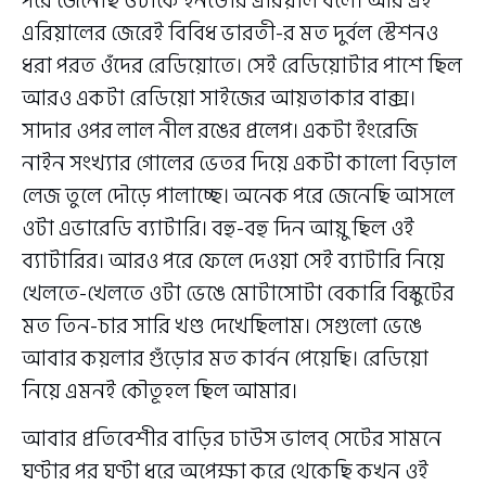
পরে জেনেছি ওটাকে ইনডোর এরিয়াল বলে। আর এই
এরিয়ালের জেরেই বিবিধ ভারতী-র মত দুর্বল স্টেশনও
ধরা পরত ওঁদের রেডিয়োতে। সেই রেডিয়োটার পাশে ছিল
আরও একটা রেডিয়ো সাইজের আয়তাকার বাক্স।
সাদার ওপর লাল নীল রঙের প্রলেপ। একটা ইংরেজি
নাইন সংখ্যার গোলের ভেতর দিয়ে একটা কালো বিড়াল
লেজ তুলে দৌড়ে পালাচ্ছে। অনেক পরে জেনেছি আসলে
ওটা এভারেডি ব্যাটারি। বহু-বহু দিন আয়ু ছিল ওই
ব্যাটারির। আরও পরে ফেলে দেওয়া সেই ব্যাটারি নিয়ে
খেলতে-খেলতে ওটা ভেঙে মোটাসোটা বেকারি বিস্কুটের
মত তিন-চার সারি খণ্ড দেখেছিলাম। সেগুলো ভেঙে
আবার কয়লার গুঁড়োর মত কার্বন পেয়েছি। রেডিয়ো
নিয়ে এমনই কৌতূহল ছিল আমার।
আবার প্রতিবেশীর বাড়ির ঢাউস ভালব্ সেটের সামনে
ঘণ্টার পর ঘণ্টা ধরে অপেক্ষা করে থেকেছি কখন ওই