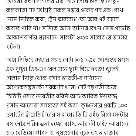
আমরা তখন পাগলের মত চিঠি লিখে চলেছি দিল্লি-
কলকাতা সহ সংশ্লিষ্ট সকল দপ্তরে একের পর এক। পথে
নেমে মিছিল করা, ট্রেন অবরোধ তো আর এই বয়সে
করতে পারি না। ‘মসিকে অসি’ বানিয়ে তখন নেমে পড়েছি
আকাশবাণীর ময়দানে। সালটা ২০১০ সালের মে মাসের
ঘটনা।
আর পিছিয়ে দেখার সময় নেই। ২০১০-এর সেপ্টেম্বর মাসে
এক দুপুর। ডিং-ডং বেল শুনে ছুট্টে গিয়ে দরজা খুলেই
পেলাম দিল্লি থেকে প্রসার ভারতী-র পাঠানো
অশোকস্তম্ভমার্কা সরকারি খাম। সেই বহুপ্রতীক্ষিত
চিঠিটি প্রসার ভারতীর বরিষ্ঠ আধিকারিক জিতেন্দ্র
প্রসাদ আরোরা সাহেবের সই করা। কৃষ্ণনগরে একটি ১০০
ওয়াটের ট্রান্সমিটারের সাহায্যে ডি টি এইচ্ রিলে সেন্টার
বসানোর পরিকল্পনা হচ্ছে। ব্যাস, আর কী চাই? আমাদের
মত রেডিয়ো-পাগল মানুষগুলোর বুকে তখন হাজার