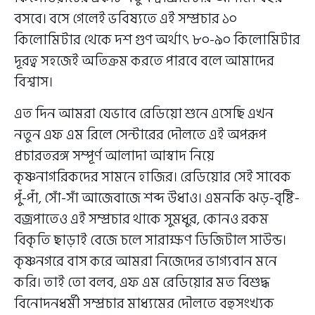
বসবে। বসে গেলেই ভবিষ্যতে এই সম্প্রচার ১০
কিলোমিটার থেকে দশ গুণ অর্থাৎ ৮০-৯০ কিলোমিটার
দূরত্ব সহজেই অতিক্রম করতে পারবে বলে আমাদের
বিশ্বাস।
এত দিন আমরা যেভাবে রেডিয়ো শুনে এসেছি এখন
নতুন এফ এম রিলে সেন্টারের দৌলতে এই অপরূপ
প্রচারতরঙ্গ সম্পূর্ণ আলাদা আস্বাদ নিয়ে
কৃষ্ণনাগরিকদের সামনে হাজির। রেডিয়োর সেই সাবেক
পুঁ-পাঁ, সোঁ-সাঁ আজেবাজে শব্দ উধাও। এমনকি ঝড়-বৃষ্টি-
বজ্রপাতেও এই সম্প্রচার থাকে সুমধুর, কোনও রকম
বিকৃতি ছাড়াই বেজে চলে সারাক্ষণ ডিজিটাল সাউন্ড।
কৃষ্ণনগরে বাস করে আমরা নিজেদের ভাগ্যবান মনে
করি। তাই তো বলব, এফ এম রেডিয়োর মত বিশুদ্ধ
বিনোদনধর্মী সম্প্রচার মাধ্যমের দৌলতে বহুসংখ্যক