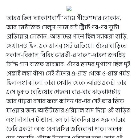
আরও ছিল ‘আকাশবাণী’ নামে সীতেশদার দোকান,
আর ‘মিউজিক সেলুন’ নামে হাই স্ট্রিটে পর-পর দুটো
রেডিয়োর দোকান। আমাদের পাশে ছিল স্যাকরা বাড়ি,
সেখানেও ছিল এক ভালব্ সেট রেডিয়ো। ওঁদের বাড়িতে
সকাল-বিকাল বিবিধ ভারতী-র দারুণ-দারুণ জনপ্রিয়
হিন্দি গান বাজত তারস্বরে। ওঁদের ছাদের দু’পাশে ছিল দুই
পেল্লাই লম্বা বাঁশ। সেই বাঁশের এ-প্রান্ত থেকে ও-প্রান্ত পর্যন্ত
ছিল লম্বা কালো তার। সেখান থেকে আরও একটা তার
এসে ঢুকত রেডিয়োর পেছনে। বার-বার ঝড়ঝাপটায়
আর পায়রা বসার ফলে ক’দিন পর-পর সেই তার ছিঁড়ে
যাওয়ার জন্য আউটডোর এরিয়াল বাদ দিয়ে ওই বাড়ির
লম্বা দালানে টাঙানো হল চা-ছাঁকনির মত সরু তারের
তৈরি একটা আস্ত বেনারসির জরিবোনা পাড়। অনেক