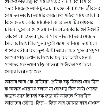
থেকেও অত্যাধুনিক সমাজসচেতন নাগরিক হিসাবে
সদাই নিজেকে আপ-টু-ডেট রাখতে পেরেছিলেন জীবনের
শেষদিন অবধি। আমার কাজ ছিল সঠিক সময় ব্যাটারি
কিনে দেওয়া, আর মাঝে-মাঝে রেডিয়োটির পেছনের
ঢাকনা খুলে রোদে দেওয়া। না হলে একপ্রকার ছোট-ছোট
আরশোলা ভেতরে ঢুকে বাসা বানাত। মা আর মেজদি
মিলে রেডিয়োটার সুন্দর দুটো জামা বানিয়ে দিয়েছিল।
পাশের বর্ডারে ছিল ক্রুশ-কাঁটা আর ক্রচেড সুতোর সুদৃশ্য
লেসের পাড়। তখন রেডিয়োর যত্ন ছিল অর্থাৎ মহার্ঘ
সম্পত্তির মত তখন ঘড়ি রেডিয়ো সাইকেল পণ দিলে
মেয়ের বিয়ে হয়ে যেত।
আমার আর এক রেডিয়ো-প্রেমিক বন্ধু সিরাজ সেখ ছিল
ক অক্ষর গোমাংস বলতে যা বোঝায় ঠিক তাই। শেষের
কয়েক বছর টিপসই বন্ধ করে সই আঁকতে শিখেছিল
আমাদের চেষ্টায়। কিন্তু— কিন্তু তার জ্ঞানের বহর দেখলে