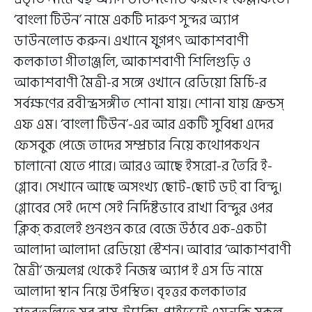
‘বাংলা টিউন’ নামে একটি দারুণ সুন্দর অ্যাপ
ডাউনলোড করুন। এখানে যুগপৎ আকাশবাণী
কলকাতা গীতাঞ্জলি, আকাশবাণী শিলিগুড়ি ও
আকাশবাণী মৈত্রী-র সঙ্গে ওখানে রেডিয়ো মির্চি-র
সর্বক্ষণের রবীন্দ্রসঙ্গীত শোনা যায়। শোনা যায় ফ্রেন্ডস্
এফ এম। ‘বাংলা টিউন’-এর আর একটি সুবিধা এদের
ফেসবুক পেজে তাদের সম্প্রচার নিয়ে কথোপকথন
চালানো যেতে পারে। আরও আছে ইসরো-র তৈরি ই-
গ্লোব। সেখানে আছে অসংখ্য ছোট-ছোট ডট্ বা বিন্দু।
গ্লোবের সেই দেশে সেই নির্দিষ্টভাবে রাখা বিন্দুর ওপর
ক্লিক্ করলেই গুনগুন করে বেজে উঠবে এক-একটা
আলাদা আলাদা রেডিয়ো স্টেশন। আবার ‘আকাশবাণী
মৈত্রী’ জন্মলগ্ন থেকেই নিজস্ব অ্যাপ ই এস ডি নামে
আলাদা স্থান নিয়ে উপস্থিত। বৃহত্তর কলকাতার