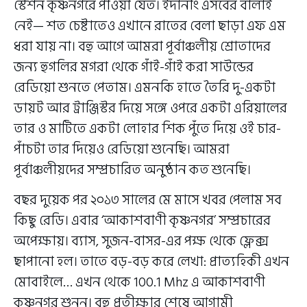
স্টেশন কৃষ্ণনগরে পাওয়া যেত। ইদানীং এসবের বালাই
নেই— শত চেষ্টাতেও এখানে রাতের বেলা ছাড়া এফ এম
ধরা যায় না। বহু আগে আমরা পূর্বাঞ্চলীয় শ্রোতাদের
জন্য হুগলির মগরা থেকে গাঁই-গাঁই করা সাউন্ডের
রেডিয়ো শুনতে পেতাম। এমনকি হাতে তৈরি দু-একটা
ডায়ট আর ট্রাঞ্জিস্টর দিয়ে সঙ্গে ওপরে একটা এরিয়ালের
তার ও মাটিতে একটা লোহার শিক পুঁতে দিয়ে ওই চার-
পাঁচটা তার দিয়েও রেডিয়ো শুনেছি। আমরা
পূর্বাঞ্চলীয়দের সম্প্রচারিত অনুষ্ঠান কত শুনেছি।
বছর দুয়েক পর ২০১৩ সালের মে মাসে খবর পেলাম সব
কিছু রেডি। এবার ‘আকাশবাণী কৃষ্ণনগর’ সম্প্রচারের
অপেক্ষায়। ব্যাস, সুজন-বাসর-এর পক্ষ থেকে ফ্লেক্স
ছাপানো হল। তাতে বড়-বড় করে লেখা: প্রাত্যহিকী এখন
মোবাইলে… এখন থেকে 100.1 Mhz এ আকাশবাণী
কৃষ্ণনগর শুনুন। বহু প্রতীক্ষার শেষে আগামী