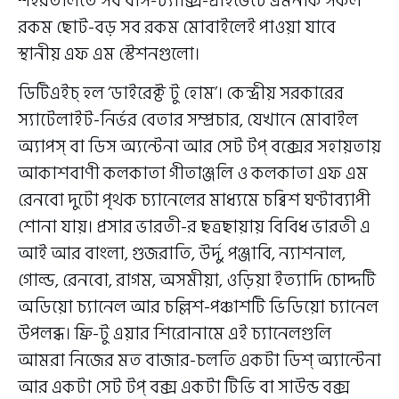
শহরতলিতে সব বাস-ট্যাক্সি-প্রাইভেটে এমনকি সকল
রকম ছোট-বড় সব রকম মোবাইলেই পাওয়া যাবে
স্থানীয় এফ এম স্টেশনগুলো।
ডিটিএইচ্ হল ‘ডাইরেক্ট টু হোম’। কেন্দ্রীয় সরকারের
স্যাটেলাইট-নির্ভর বেতার সম্প্রচার, যেখানে মোবাইল
অ্যাপস্ বা ডিস অ্যন্টেনা আর সেট টপ্ বক্সের সহায়তায়
আকাশবাণী কলকাতা গীতাঞ্জলি ও কলকাতা এফ এম
রেনবো দুটো পৃথক চ্যানেলের মাধ্যমে চব্বিশ ঘণ্টাব্যাপী
শোনা যায়। প্রসার ভারতী-র ছত্রছায়ায় বিবিধ ভারতী এ
আই আর বাংলা, গুজরাতি, উর্দু, পঞ্জাবি, ন্যাশনাল,
গোল্ড, রেনবো, রাগম, অসমীয়া, ওড়িয়া ইত্যাদি চোদ্দটি
অডিয়ো চ্যানেল আর চল্লিশ-পঞ্চাশটি ভিডিয়ো চ্যানেল
উপলব্ধ। ফ্রি-টু এয়ার শিরোনামে এই চ্যানেলগুলি
আমরা নিজের মত বাজার-চলতি একটা ডিশ্ অ্যান্টেনা
আর একটা সেট টপ্ বক্স একটা টিভি বা সাউন্ড বক্স