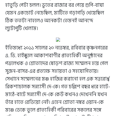
হাতুড়ি পেটা চলল। ভূতের রাজার বর পেয়ে গুপি-বাঘা
যেমন একচোট নেচেছিল, মাটিতে গড়াগড়ি খেয়েছিল
ঠিক ততটা নাহলেও অনেকটা তেমনই আনন্দে
লুটোপুটি খেলাম।
ইতিমধ্যে ২০১১ সালের ২০ নভেম্বর, রবিবার কৃষ্ণনগরের
এ. ভি. হাইস্কুলে আকাশবাণীর প্রাত্যহিকী অনুষ্ঠানের
পত্রলেখক ও শ্রোতাদের ষোড়শ রাজ্য সম্মেলন হয়ে গেল
সুজন-বাসর-এর প্রত্যক্ষ সহায়তা ও সহযোগিতায়।
সেখানে সম্মেলনের মঞ্চ হাজির করানো হল এক সত্তরোর্ধ্ব
রিকশাচালক সন্ন্যাসী দে-কে। গত চল্লিশ বছর ধরে হাটে-
মাঠে-বাটে সন্ন্যাসী দে-কে কেউ কখনও দেখেননি যখন
তাঁর হাতে রেডিয়ো নেই। এহেন শ্রোতা নম্বর ওয়ান-কে
মঞ্চে ডেকে তুলে প্রাত্যহিকী পরিবারের সকলের সঙ্গে