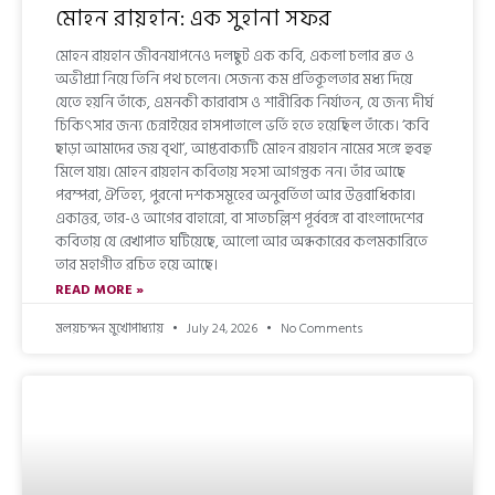
মোহন রায়হান: এক সুহানা সফর
মোহন রায়হান জীবনযাপনেও দলছুট এক কবি, একলা চলার ব্রত ও
অভীপ্সা নিয়ে তিনি পথ চলেন। সেজন্য কম প্রতিকূলতার মধ্য দিয়ে
যেতে হয়নি তাঁকে, এমনকী কারাবাস ও শারীরিক নির্যাতন, যে জন্য দীর্ঘ
চিকিৎসার জন্য চেন্নাইয়ের হাসপাতালে ভর্তি হতে হয়েছিল তাঁকে। ‘কবি
ছাড়া আমাদের জয় বৃথা’, আপ্তবাক্যটি মোহন রায়হান নামের সঙ্গে হুবহু
মিলে যায়। মোহন রায়হান কবিতায় সহসা আগন্তুক নন। তাঁর আছে
পরম্পরা, ঐতিহ্য, পুরনো দশকসমূহের অনুবর্তিতা আর উত্তরাধিকার।
একাত্তর, তার-ও আগের বাহান্নো, বা সাতচল্লিশ পূর্ববঙ্গ বা বাংলাদেশের
কবিতায় যে রেখাপাত ঘটিয়েছে, আলো আর অন্ধকারের কলমকারিতে
তার মহাগীত রচিত হয়ে আছে।
READ MORE »
মলয়চন্দন মুখোপাধ্যায়
July 24, 2026
No Comments