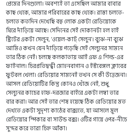
প্রেমের দিনগুলো। অবশ্যই তা এসেছিল আমার বাবার
কাছ থেকে, আমার পরিবারের কাছ থেকে। রাস্তা চলতে-
চলতে কতদিন দেখেছি বহু লোক একটা রেডিয়োকে
ঘিরে দাঁড়িয়ে আছে। সেদিনের সেই দোকানটা হল হাই
স্ট্রিটের একটা সেলুন, ‘ওয়েল-কাট্ সেলুন’। বুঝে-না বুঝে
আমিও কখন যেন দাঁড়িয়ে পড়েছি সেই সেলুনের সামনে
তার ঠিক নেই। চলছে কলকাতায় আই এফ এ শিল্ড-এর
ফাইনাল। চিরপ্রতিদ্বন্দ্বী মোহনবাগান ও ইস্টবেঙ্গল ক্লাবের
ফুটবল খেলা। রেডিয়োর সামনেই তখন সে কী উত্তেজনা।
আসল রেডিয়োটির কিন্তু কোনও খোঁজ নেই, শুধু
সেলুনের কাচের হাফ-দরজার বাইরে একটা লম্বা তার
বার করা। আর সেই তার শেষ হয়েছে ঠিক রেডিয়োর মত
দেখতে একটা সুদৃশ্য কাঠের বাক্সতে, যা আসলে মূল
রেডিয়োর স্পিকার বা সাউন্ড বক্স। ওটির গায়ে ওপর-নীচে
সুন্দর করে তারা চিহ্ন আঁকা।