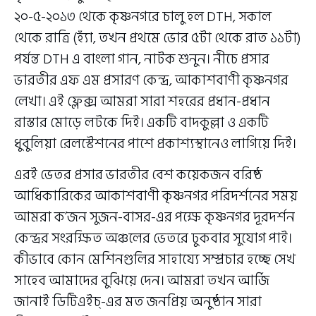
২০-৫-২০১৩ থেকে কৃষ্ণনগরে চালু হল DTH, সকাল
থেকে রাত্রি (হ্যাঁ, তখন প্রথমে ভোর ৫টা থেকে রাত ১১টা)
পর্যন্ত DTH এ বাংলা গান, নাটক শুনুন। নীচে প্রসার
ভারতীর এফ এম প্রসারণ কেন্দ্র, আকাশবাণী কৃষ্ণনগর
লেখা। এই ফ্লেক্স আমরা সারা শহরের প্রধান-প্রধান
রাস্তার মোড়ে লটকে দিই। একটি বাদকুল্লা ও একটি
ধুবুলিয়া রেলস্টেশনের পাশে প্রকাশ্যস্থানেও লাগিয়ে দিই।
এরই ভেতর প্রসার ভারতীর বেশ কয়েকজন বরিষ্ঠ
আধিকারিকের আকাশবাণী কৃষ্ণনগর পরিদর্শনের সময়
আমরা ক’জন সুজন-বাসর-এর পক্ষে কৃষ্ণনগর দূরদর্শন
কেন্দ্রর সংরক্ষিত অঞ্চলের ভেতরে ঢুকবার সুযোগ পাই।
কীভাবে কোন মেশিনগুলির সাহায্যে সম্প্রচার হচ্ছে সেখ
সাহেব আমাদের বুঝিয়ে দেন। আমরা তখন আর্জি
জানাই ডিটিএইচ্-এর মত জনপ্রিয় অনুষ্ঠান সারা