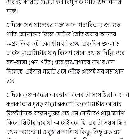
পরিচয় করিয়ে দেওয়া হল বিপুল উৎসাহ-উদ্দীপনার
সঙ্গে।
এদিকে সেখ সাহেবের সঙ্গে আলাপচারিতায় জানতে
পারি, আমাদের রিলে সেন্টার তৈরি করার কাজের
অগ্রগতি কতটা কোথায় কী হচ্ছে। একদিন শুনলাম
ঢাউস ট্রান্সমিটার যন্ত্র বিদেশ থেকে প্রথমে দিল্লি, পরে
বড়-রাস্তা (এন. এইচ্.) ধরে কৃষ্ণনগরের পথে রওনা
দিয়েছে। এইবার যন্ত্রটি এসে পৌঁছে গেলেই সব সমাধান
হবে।
এদিকে কৃষ্ণনগরের অবস্থান অনেকটা সসেমিরা-র মত।
কলকাতার দূরত্ব পাক্কা একশো কিলোমিটার আবার
উল্টোদিকে বহরমপুরের এফ এম সেন্টারও প্রায় আশি
কিলোমিটার দূরে যা আগেই বলেছি। একটা সময় ছিল
যখন অ্যান্টেনা ও বুস্টার লাগিয়ে কিছু-কিছু এফ এম