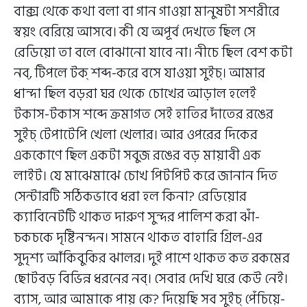
বাক্স থেকে কথা বলা বা গান গাওয়া মানুষটা সশরীরে
স্বয়ং বেরিয়ে আসবে। কী যে অপূর্ব দেখতে ছিল সে
রেডিয়ো তা বলে বোঝানো যাবে না। নীচে ছিল বেশ কটা
নব্, টিপলে টক্ শব্দ-করে বসে যাওয়া সুইচ্। আমার
ধান্দা ছিল বড়রা ঘর থেকে চোখের আড়াল হলেই
টকাস-টকাস শব্দে ক্রমাগত সেই হাতির দাঁতের রঙের
সুইচ্ টেপাটেপি খেলা খেলার। আর ওপরের দিকের
এককোণে ছিল একটা সবুজ রঙের বড় মায়াবী এক
লাইট। যে মাঝেমাঝে চোখ পিটপিট করে জানান দিত
সেন্টারটি সঠিকভাবে ধরা হল কিনা? রেডিয়োর
ক্যাবিনেটটি থাকত দারুণ সুন্দর পালিশ করা ঝাঁ-
চকচকে দৃষ্টিনন্দন। সামনে থাকত বাহারি গ্রিল-এর
সুদৃশ্য আঁকিবুকির ঝালর। দুই পাশে থাকত কত রকমের
ছোটবড় বিভিন্ন ধরনের নব্। সেবার দেখি ঘরে কেউ নেই।
ব্যাস, আর আমাকে পায় কে? দিয়েছি সব সুইচ্ পেঁচিয়ে-