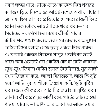
সবাই লজ্জা পাবে। মাঝে-মাঝে কাউকে দিয়ে খবরের
কাগজ পড়িয়ে নিলেও ওর আউট নলেজ অর্থাৎ সাধারণ
জ্ঞান যা ছিল তা সবই রেডিয়োর দৌলতে। রাজনীতিতে
কোন দিকে ঝোঁক, আন্তর্জাতিক খবরাখবর— সব
সিরাজের নখদর্পণে ছিল। কখন কী-কী সার বা
কীটনাশক প্রয়োগ করতে হবে এসব বেতারের অনুষ্ঠান
‘চাষিভাইদের বলছি’ থেকে হুবহু ও বলে দিতে পারত।
এখন ভাবি একজন নিরক্ষর মানুষও শ্রুতিধর হতেই
পারে। আর এভাবেই তো একদিন বেদ বা শ্রুতি লোকের
মুখে-মুখে ফিরত। সেদিন চমকে উঠেছিলাম, নূর আলী
যখন জিজ্ঞাসা করে, ‘আচ্ছা সিরাজভাই, আজ কি বৃষ্টি
হবে?’ আমি নূর আলীকে জিজ্ঞাসা করি, ‘তুমি বৃষ্টির
খবর জেনে কী করবে? আর সিরাজভাই বা বৃষ্টির খবর
জানাবে কী করে?’ নূর আলী বলে, ‘পাটের জমিতে জো
পাওয়া যাবে কিনা তাই? আর আমাদের আবহাওয়ার