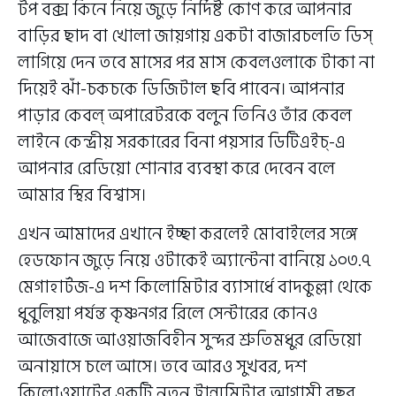
টপ বক্স কিনে নিয়ে জুড়ে নির্দিষ্ট কোণ করে আপনার
বাড়ির ছাদ বা খোলা জায়গায় একটা বাজারচলতি ডিস্
লাগিয়ে দেন তবে মাসের পর মাস কেবলওলাকে টাকা না
দিয়েই ঝাঁ-চকচকে ডিজিটাল ছবি পাবেন। আপনার
পাড়ার কেবল্ অপারেটরকে বলুন তিনিও তাঁর কেবল
লাইনে কেন্দ্রীয় সরকারের বিনা পয়সার ডিটিএইচ্-এ
আপনার রেডিয়ো শোনার ব্যবস্থা করে দেবেন বলে
আমার স্থির বিশ্বাস।
এখন আমাদের এখানে ইচ্ছা করলেই মোবাইলের সঙ্গে
হেডফোন জুড়ে নিয়ে ওটাকেই অ্যান্টেনা বানিয়ে ১০৩.৭
মেগাহার্টজ-এ দশ কিলোমিটার ব্যাসার্ধে বাদকুল্লা থেকে
ধুবুলিয়া পর্যন্ত কৃষ্ণনগর রিলে সেন্টারের কোনও
আজেবাজে আওয়াজবিহীন সুন্দর শ্রুতিমধুর রেডিয়ো
অনায়াসে চলে আসে। তবে আরও সুখবর, দশ
কিলোওয়াটের একটি নতুন ট্রান্সমিটার আগামী বছর