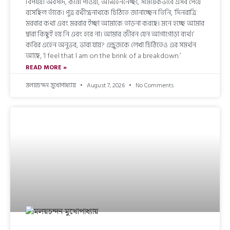
বিপর্যয়। অবসাদ, কান্না পাওয়া, আত্মহননেচ্ছা, সাময়িকভাবে এসব পেয়ে
বসেছিল তাঁকে। পুত্র রথীন্দ্রনাথকে চিঠিতে জানাচ্ছেন তিনি, ‘দিনরাত্রি
মরবার কথা এবং মরবার ইচ্ছা আমাকে তাড়না করছে। মনে হচ্ছে আমার
দ্বারা কিছুই হয় নি এবং হবে না। আমার জীবন যেন আগাগোড়া ব্যর্থ।’
কবির এহেন অনুভব, ভাবা যায়? এন্ড্রুজকে লেখা চিঠিতেও এর সমর্থন
আছে, ‘l feel that l am on the brink of a breakdown.’
READ MORE »
মলয়চন্দন মুখোপাধ্যায়
August 7, 2026
No Comments