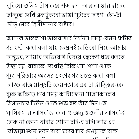
ঘুরিয়ে। শুনি খটাস্ করে শব্দ হল। আর আমার হাতের
তালুতে দেখি একটুকরো ভাঙা সুইচের অংশ। চোঁ-চাঁ
দৌড় মেরে ত্রিসীমানার বাইরে।
আসলে ভাললাগা ভালবাসার জিনিস নিয়ে যেমন ঘণ্টার
পর ঘণ্টা কথা বলা যায় তেমনই রেডিয়ো নিয়ে আমার
অনুভব, আমার অভিযোগ বিষয়ে বহুক্ষণ ধরে বলতে
ইচ্ছা হয়। বাবাকে দেখেছি চিকিৎসা পেশা থেকে
পুরোপুরিভাবে অবসর গ্রহণের পর প্রচণ্ড কথা-বলা
আড্ডাবাজ মানুষটি কেমনভাবে একটা ট্রাঞ্জিস্টর-কে
বুকে আঁকড়ে ধরে সময় কাটাচ্ছেন। সাতসকালের
সিগনেচার টিউন থেকে শুরু হত তাঁর দিন। সে
‘কৃষিকথার আসর’ হোক বা ‘মজদুরমণ্ডলীর আসর’-ই
হোক না কেন? বাবার শোনা চাই-ই চাই। আর এই
রেডিয়ো শুনে-শুনে বাবা ঘরের চার দেওয়ালে বন্দি