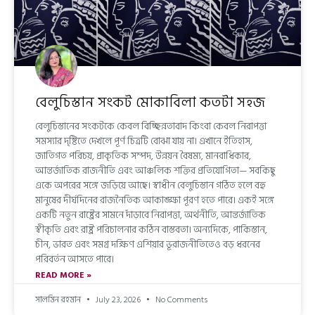
বেলুচিস্তান সংকট মোকাবিলা কতটা সহজ
বেলুচিস্তানের সংকটকে কেবল বিচ্ছিন্নতাবাদ কিংবা কেবল নিরাপত্তা
সমস্যার দৃষ্টিতে দেখলে পূর্ণ চিত্রটি বোঝা যায় না। এখানে ইতিহাস,
জাতিগত পরিচয়, প্রাকৃতিক সম্পদ, উন্নয়ন বৈষম্য, মানবাধিকার,
আন্তর্জাতিক রাজনীতি এবং আঞ্চলিক শক্তির প্রতিযোগিতা— সবকিছু
একে অপরের সঙ্গে জড়িয়ে আছে। স্বাধীন বেলুচিস্তান গঠিত হলে বহু
মানুষের দীর্ঘদিনের রাজনৈতিক আকাঙ্ক্ষা পূরণ হতে পারে। একই সঙ্গে
একটি নতুন রাষ্ট্রের সামনে দাঁড়াবে নিরাপত্তা, অর্থনীতি, আন্তর্জাতিক
স্বীকৃতি এবং রাষ্ট্র পরিচালনার কঠিন বাস্তবতা। অন্যদিকে, পাকিস্তান,
চীন, ভারত এবং সমগ্র দক্ষিণ এশিয়ার ভূরাজনীতিতেও বড় ধরনের
পরিবর্তন আসতে পারে।
READ MORE »
সালমিন রহমান
July 23, 2026
No Comments