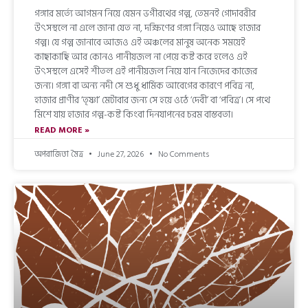
গঙ্গার মর্ত্যে আগমন নিয়ে যেমন ভগীরথের গল্প, তেমনই গোদাবরীর
উৎসস্থলে না এলে জানা যেত না, দক্ষিণের গঙ্গা নিয়েও আছে হাজার
গল্প। যে গল্প জানাবে আজও এই অঞ্চলের মানুষ অনেক সময়েই
কাছাকাছি আর কোনও পানীয়জল না পেয়ে কষ্ট করে হলেও এই
উৎসস্থলে এসেই শীতল এই পানীয়জল নিয়ে যান নিজেদের কাজের
জন্য। গঙ্গা বা অন্য নদী সে শুধু ধার্মিক আবেগের কারণে পবিত্র না,
হাজার প্রাণীর ‘তৃষ্ণা’ মেটাবার জন্য সে হয়ে ওঠে ‘দেবী’ বা ‘পবিত্র’। সে পথে
মিশে যায় হাজার গল্প-কষ্ট কিংবা দিনযাপনের চরম বাস্তবতা।
READ MORE »
অপরাজিতা মৈত্র
June 27, 2026
No Comments