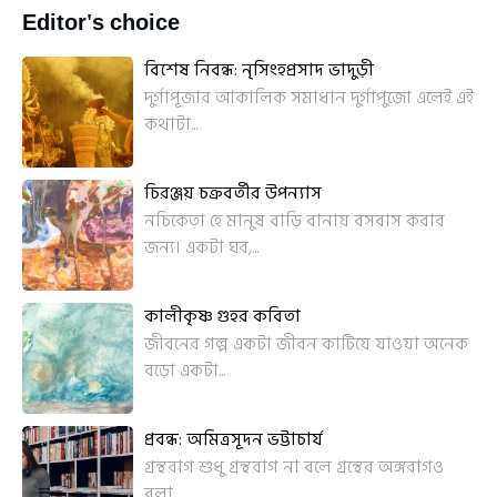
Editor's choice
বিশেষ নিবন্ধ: নৃসিংহপ্রসাদ ভাদুড়ী
দুর্গাপূজার আকালিক সমাধান দুর্গাপুজো এলেই এই
কথাটা...
চিরঞ্জয় চক্রবর্তীর উপন্যাস
নচিকেতা হে মানুষ বাড়ি বানায় বসবাস করার
জন্য। একটা ঘর,...
কালীকৃষ্ণ গুহর কবিতা
জীবনের গল্প একটা জীবন কাটিয়ে যাওয়া অনেক
বড়ো একটা...
প্রবন্ধ: অমিত্রসূদন ভট্টাচার্য
গ্রন্থরাগ শুধু গ্রন্থরাগ না বলে গ্রন্থের অঙ্গরাগও
বলা...