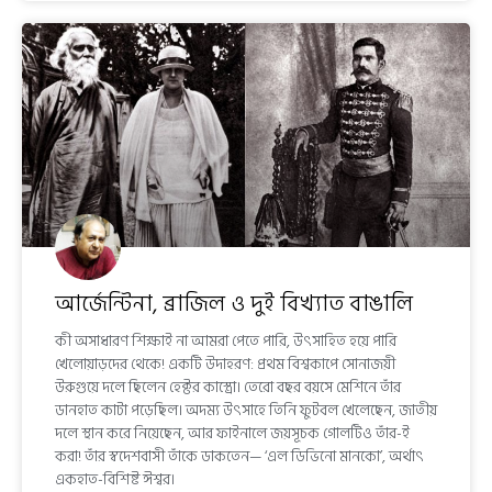
আর্জেন্টিনা, ব্রাজিল ও দুই বিখ্যাত বাঙালি
কী অসাধারণ শিক্ষাই না আমরা পেতে পারি, উৎসাহিত হয়ে পারি
খেলোয়াড়দের থেকে! একটি উদাহরণ: প্রথম বিশ্বকাপে সোনাজয়ী
উরুগুয়ে দলে ছিলেন হেক্টর কাস্ত্রো। তেরো বছর বয়সে মেশিনে তাঁর
ডানহাত কাটা পড়েছিল। অদম্য উৎসাহে তিনি ফুটবল খেলেছেন, জাতীয়
দলে স্থান করে নিয়েছেন, আর ফাইনালে জয়সূচক গোলটিও তাঁর-ই
করা! তাঁর স্বদেশবাসী তাঁকে ডাকতেন— ‘এল ডিভিনো মানকো’, অর্থাৎ
একহাত-বিশিষ্ট ঈশ্বর।