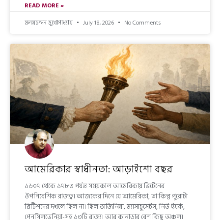
READ MORE »
মলয়চন্দন মুখোপাধ্যায়
July 18, 2026
No Comments
আমেরিকার স্বাধীনতা: আড়াইশো বছর
১৬০৭ থেকে ১৭৮৩ পর্যন্ত সময়কাল আমেরিকায় ব্রিটেনের
ঔপনিবেশিক রাজত্ব। আজকের দিনে যে আমেরিকা, তা কিন্তু পুরোটা
ব্রিটিশদের দখলে ছিল না। ছিল ভার্জিনিয়া, ম্যাসাচুসেটস, নিউ ইয়র্ক,
পেনসিলভেনিয়া-সহ ১৩টি রাজ্য। আর কানাডার বেশ কিছু অঞ্চল।