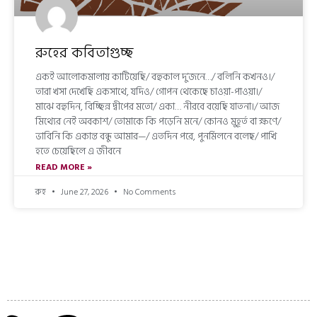
রুহের কবিতাগুচ্ছ
একই আলোকমালায় কাটিয়েছি/ বহুকাল দু’জনে…/ বলিনি কখনও।/
তারা খসা দেখেছি একসাথে, যদিও/ গোপন থেকেছে চাওয়া-পাওয়া।/
মাঝে বহুদিন, বিচ্ছিন্ন দ্বীপের মতো/ একা… নীরবে বয়েছি যাতনা।/ আজ
মিথ্যের নেই অবকাশ/ তোমাকে কি পড়েনি মনে/ কোনও মুহূর্ত বা ক্ষণে/
ভাবিনি কি একান্ত বন্ধু আমার—/ এতদিন পরে, পুনর্মিলনে বলেছ/ পাখি
হতে চেয়েছিলে এ জীবনে
READ MORE »
রুহ
June 27, 2026
No Comments