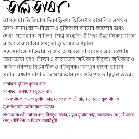
ভালভাষা। ডিজিটাল দিনপঞ্জিকা। ডিজিটাল বাঙালির জগৎ ও
জগৎ-দর্শন। জ্ঞান-বিজ্ঞান ও যুক্তিবাদী দর্শনের আলোয় জগৎ
দেখা। সঙ্গে ভাষা-সাহিত্য, শিল্প-সংস্কৃতি, ঐতিহ্য-উত্তরাধিকার মিলে
বাংলা ও বাঙালির সমগ্রতা তুলে ধরার প্রয়াস।
সভ্যসমাজে মাতৃভাষা ও তার অক্ষরমালা ব্যবহার এবং স্বেচ্ছায়
অন্য ভাষা গ্রহণ, শিক্ষা ও ব্যবহারের অধিকার স্বীকৃত। অধিকার ও
কর্তব্য পরস্পর নির্ভরশীল ও পরিপূরক। অতএব বাংলা ভাষার
মর্যাদা রক্ষাও বাঙালি হিসেবে আমাদের সবিশেষ দায়িত্ব ও কর্তব্য।
নামাঙ্কন: সুজিত কুমার ঘোষ
সম্পাদক: মলয়চন্দন মুখোপাধ্যায়
সহ-সম্পাদক: শায়ক মুখোপাধ্যায়, মোহাম্মদ কাজী মামুন ও চিন্ময় মুখোপাধ্যায়
মুখ্য উপদেষ্টা: অমিত্রসূদন ভট্টাচার্য
উপদেষ্টামণ্ডলী: অমিয় দেব, মীরাতুন নাহার, সঞ্জয় মুখোপাধ্যায়, অভিজিৎ সেন, তীর্থঙ্কর
মৈত্র, গৌরী মৈত্র ও বিভাস রায়চৌধুরী