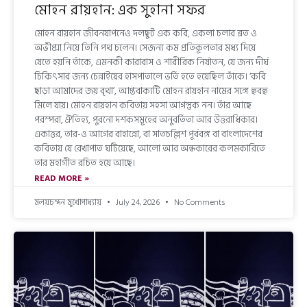
মোহন রায়হান: এক সুহানা সফর
মোহন রায়হান জীবনযাপনেও দলছুট এক কবি, একলা চলার ব্রত ও
অভীপ্সা নিয়ে তিনি পথ চলেন। সেজন্য কম প্রতিকূলতার মধ্য দিয়ে
যেতে হয়নি তাঁকে, এমনকী কারাবাস ও শারীরিক নির্যাতন, যে জন্য দীর্ঘ
চিকিৎসার জন্য চেন্নাইয়ের হাসপাতালে ভর্তি হতে হয়েছিল তাঁকে। ‘কবি
ছাড়া আমাদের জয় বৃথা’, আপ্তবাক্যটি মোহন রায়হান নামের সঙ্গে হুবহু
মিলে যায়। মোহন রায়হান কবিতায় সহসা আগন্তুক নন। তাঁর আছে
পরম্পরা, ঐতিহ্য, পুরনো দশকসমূহের অনুবর্তিতা আর উত্তরাধিকার।
একাত্তর, তার-ও আগের বাহান্নো, বা সাতচল্লিশ পূর্ববঙ্গ বা বাংলাদেশের
কবিতায় যে রেখাপাত ঘটিয়েছে, আলো আর অন্ধকারের কলমকারিতে
তার মহাগীত রচিত হয়ে আছে।
READ MORE »
মলয়চন্দন মুখোপাধ্যায়
July 24, 2026
No Comments