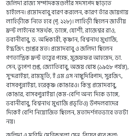
জলিদা রাজ্য সম্পাদকমণ্ডলীর সদস্যপদ ছাড়তে
চাইলেন। প্রমোদবাবু বারণ করলেন, কারণ তাঁর জায়গায়
লাহিড়ীকে নিতে হবে (পৃ. ২২৮)। লাহিড়ী ছিলেন জাতীয়
ফ্রন্ট লাইনের সমর্থক, ডাঙ্গে, যোশী, রাজেশ্বর রাও,
ভবানীবাবু, ড. অধিকারী, কৃষ্ণান, বিশ্বনাথ মুখার্জি,
ইন্দ্রজিৎ গুপ্তের মত। প্রমোদবাবু ও জলিদা ছিলেন
গণতান্ত্রিক ফ্রন্ট তত্ত্বের পক্ষে, মুজফফর আহমেদ, ডা.
সেন, ভূপেশ গুপ্ত, জ্যোতিবাবু, অজয় ঘোষ (১৯৫৮ পর্যন্ত),
সুন্দরাইয়া, রামমূর্তি, ই এম এস নাম্বুদিরিপাদ, সুরজিৎ,
বাসবপুন্নাইয়া, হরেকৃষ্ণ কোঙারও। কিন্তু প্রমোদবাবু,
কোঙার, বাসবপুন্নাইয়া (কম-বেশি অন্য দিকে ডাঙ্গে,
ভবানীবাবু, বিশ্বনাথ মুখার্জি প্রভৃতিও) উপদলবাদের
দিকেই বেশি নিয়োজিত ছিলেন, মতাদর্শগতভাবে ততটা
নয়।
জলিদা ও মণিদি (মণিকুন্তলা সেন, বিয়ের পরে কল)