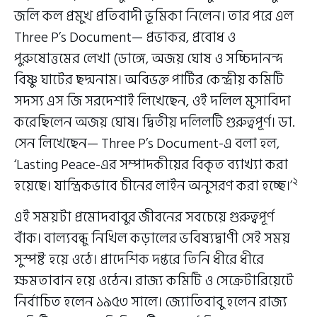
জলি কল প্রমুখ প্রতিবাদী ভূমিকা নিলেন। তার পরে এল
Three P’s Document— প্রভাকর, প্রবোধ ও
পুরুষোত্তমের লেখা (ডাঙ্গে, অজয় ঘোষ ও সচ্চিদানন্দ
বিষ্ণু ঘাটের ছদ্মনাম। অবিভক্ত পার্টির কেন্দ্রীয় কমিটি
সদস্য এস জি সরদেশাই লিখেছেন, ওই দলিল মুসাবিদা
করেছিলেন অজয় ঘোষ। দ্বিতীয় দলিলটি গুরুত্বপূর্ণ। ডা.
সেন লিখেছেন— Three P’s Document-এ বলা হল,
‘Lasting Peace-এর সম্পাদকীয়ের বিকৃত ব্যাখ্যা করা
২
হয়েছে। যান্ত্রিকভাবে চীনের লাইন অনুসরণ করা হচ্ছে।’
এই সময়টা প্রমোদবাবুর জীবনের সবচেয়ে গুরুত্বপূর্ণ
বাঁক। বাল্যবন্ধু নিখিল কড়ালের ভবিষ্যদ্বাণী সেই সময়
সুস্পষ্ট হয়ে ওঠে। প্রাদেশিক দপ্তরে তিনি ধীরে ধীরে
ক্ষমতাবান হয়ে ওঠেন। রাজ্য কমিটি ও সেক্রেটারিয়েটে
নির্বাচিত হলেন ১৯৫৩ সালে। জ্যোতিবাবু হলেন রাজ্য