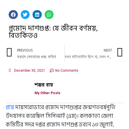
প্রমোদ দাশগুপ্ত: যে জীবন বর্ণময়,
বিতর্কিতও
PREVIOUS
NEXT
ফরহাদ মেঘনাদের গুচ্ছ কবিতা
যখন মাইলস্টোন ছিল না, তখন পথ চেনাতেন ‘পাথর বুড়ি’
December 30, 2021
No Comments
শঙ্কর রায়
My Other Posts
প্রায়
দায়সারাভাবে প্রমোদ দাশগুপ্তের জন্মশতবর্ষপূর্তি
উদযাপন করেছিল সিপিআই (এম)। কলকাতা জেলা
কমিটির সদর দপ্তর প্রমোদ দাশগুপ্ত ভবনে ১৩ জুলাই,