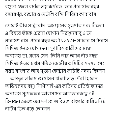
বগুড়া জেলে বদলি হয়ে কর্মরত। তার পরে সাত বছর
বহরমপুর, বক্সার ও দেউলি বন্দি শিবিরে কারাবাস।
জেলেই তাঁর মার্ক্সবাদ–অধ্যয়নের সূত্রপাত এবং দীক্ষা।
এ বিষয়ে তাঁকে প্রেরণা যোগান নিরঞ্জনবাবু ও ডা.
নারায়ণ রায়। পরের বছর অর্থাৎ ১৯৩৮ সালের মে দিবসে
সিপিআই-তে যোগ দেন। সুপারিশকারীদের মধ্যে
অন্যতম ডা. রণেন সেন। তিনি তার আগে পাঁচ বছর
সিপিআই-এর প্রথম গঠিত কেন্দ্রীয় কমিটির সদস্য। সেই
সময় বাংলায় আর দু’জন কেন্দ্রীয় কমিটি সদস্য ছিলেন
— আব্দুল হালিম ও সোমনাথ লাহিড়ি। এঁরা ছিলেন
অভিন্নহৃদয় বন্ধু। সিপিআই-এর কতিপয় প্রতিষ্ঠাতাদের
অন্যতম মুজফফর আহমেদের অভিভাবকত্বে এই
তিনজন ১৯৩০-এর দশকে অবিভক্ত বাংলার কমিউনিস্ট
পার্টির ভিত গড়ে তোলেন।