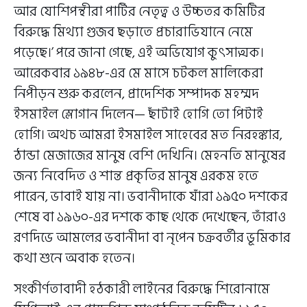
আর যোশিপন্থীরা পার্টির নেতৃত্ব ও উচ্চতর কমিটির
বিরুদ্ধে মিথ্যা গুজব ছড়াতে প্রচারাভিযানে নেমে
পড়েছে।’ পরে জানা গেছে, এই অভিযোগ কুৎসাত্মক।
আরেকবার ১৯৪৮-এর মে মাসে চটকল মালিকেরা
নিপীড়ন শুরু করলেন, প্রাদেশিক সম্পাদক মহম্মদ
ইসমাইল স্লোগান দিলেন— ছাঁটাই হোগি তো পিটাই
হোগি। অথচ আমরা ইসমাইল সাহেবের মত নিরহঙ্কার,
ঠান্ডা মেজাজের মানুষ বেশি দেখিনি। মেহনতি মানুষের
জন্য নিবেদিত ও শান্ত প্রকৃতির মানুষ এরকম হতে
পারেন, ভাবাই যায় না। ভবানীদাকে যাঁরা ১৯৫০ দশকের
শেষে বা ১৯৬০-এর দশকে কাছ থেকে দেখেছেন, তাঁরাও
রণদিভে আমলের ভবানীদা বা নৃপেন চক্রবর্তীর ভূমিকার
কথা শুনে অবাক হতেন।
সংকীর্ণতাবাদী হঠকারী লাইনের বিরুদ্ধে শিরোনামে