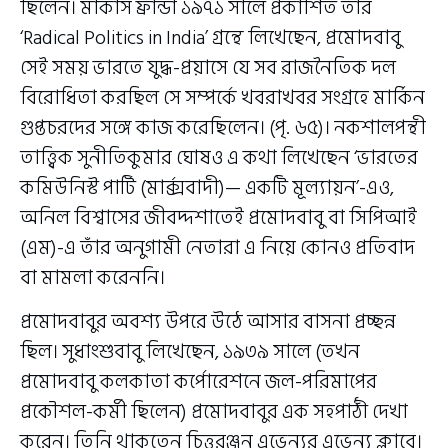
ছিলেন। মার্কাস ফ্রান্ডা ১৯৭১ সালে প্রকাশিত তাঁর
‘Radical Politics in India’ গ্রন্থে লিখেছেন, প্রমোদবাবু
সেই সময় ভারতে যুদ্ধ-প্রয়াসে যে সব রাজনৈতিক দল
বিরোধিতা করছিল সে সম্পর্কে খবরাখবর সংগ্রহে মার্কিন
গুপ্তচরদের সঙ্গে কাজ করেছিলেন। (পৃ. ৬৫)। নকশালপন্থী
তাত্ত্বিক সুনীতিকুমার ঘোষও এ কথা লিখেছেন ‘ভারতের
কমিউনিস্ট পার্টি (মার্ক্সবাদী)— একটি মূল্যায়ন’-এও,
অনিল বিশ্বাসের জীবদ্দশাতেই প্রমোদবাবু বা সিপিআই
(এম)-এ তাঁর অনুগামী নেতারা এ নিয়ে কোনও প্রতিবাদ
বা মামলা করেননি।
প্রমোদবাবুর অবশ্য উপরে উঠে আসার বাসনা প্রচ্ছন্ন
ছিল। সুধাংশুবাবু লিখেছেন, ১৯৩৯ সালে (তখন
প্রমোদবাবু কলকাতা কর্পোরেশনে জল-পরিমাপের
প্রকৌশল-কর্মী ছিলেন) প্রমোদবাবুর এক সহপাঠী দেখা
করেন। তিনি থাকতেন চিত্তরঞ্জন এভেন্যুর এভেন্যু ক্লাবে।