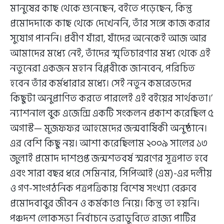
মানুষের কাছ থেকে শুনেছেন, বইতে পড়েছেন, কিন্তু
প্রমোদদাকে কাছ থেকে দেখেননি, তাঁর সঙ্গে কাজ করার
সুযোগ পাননি। প্রবীণ যাঁরা, যাঁদের অনেকেই আজ আর
আমাদের মধ্যে নেই, তাঁদের স্মৃতিচারণার মধ্য থেকে এই
নতুনেরা একজন মহান বিপ্লবীকে জানবেন, পরিচিত
হবেন তাঁর কর্মধারার মধ্যে। সেই নতুন কমরেডদের
কিছুটা অনুপ্রাণিত করতে পারলেই এই বইয়ের সার্থকতা।’
ন্যাশনাল বুক এজেন্সি একটি সংকলন প্রকাশ করেছিল ৫
অগাস্ট— মুজফফর আহমেদের জন্মবার্ষিকী অনুষ্ঠানে।
এর বেশি কিছু নয়। আশা করেছিলাম ২০০৯ সালের ১৩
জুলাই প্রমোদ দাশগুপ্ত জন্মশতবর্ষ স্মরণের সূত্রপাত হবে
এবং সারা বছর ধরে সেমিনার, সিপিআই (এম)-এর দলীয়
ও গণ-সাংগঠনিক পত্রপত্রিকায় বিশেষ সংখ্যা বেরুবে
প্রমোদবাবুর জীবন ও কর্মকাণ্ড নিয়ে। কিন্তু তা হয়নি।
পঞ্চদশ লোকসভা নির্বাচনে ভরাডুবিতে রাজ্য পার্টির