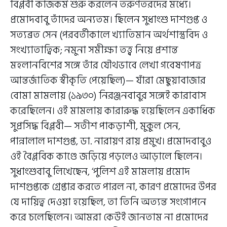
বিপ্লবী কাজকর্ম শুরু করলেন তরুণতরদের মধ্যে।
প্রমোদবাবু তাঁদের অন্যতম। ছিলেন সুধাংশু দাশগুপ্ত ও
সত্যব্রত সেন (পরবর্তীকালে খ্যাতিমান অর্থশাস্ত্রবিদ ও
সংখ্যাতাত্বিক; নমুনা সমীক্ষা তত্ত্ব নিয়ে প্রশান্ত
মহলানবিশের সঙ্গে তাঁর যৌথভাবে লেখা গবেষণাপত্র
আন্তর্জাতিক স্বীকৃতি পেয়েছিল)— যাঁরা মেছুয়াবাজার
বোমা মামলায় (১৯৩০) নিরঞ্জনবাবুর সঙ্গেই কারাবাস
করেছিলেন। ওই মামলায় কারারুদ্ধ হয়েছিলেন একাধিক
সুপ্রসিদ্ধ বিপ্লবী— সতীশ পাকড়াশী, মুকুল সেন,
পান্নালাল দাশগুপ্ত, ডা. নারায়ণ রায় প্রমুখ। প্রমোদবাবুও
ওই বৈপ্লবিক কাণ্ডে জড়িয়ে পড়লেও আড়ালে ছিলেন।
সুধাংশুবাবু লিখেছেন, ‘পুলিশ এই মামলায় প্রমোদ
দাশগুপ্তকে গ্রেপ্তার করতে পারল না, কারণ প্রমোদের উপর
যে দায়িত্ব দেওয়া হয়েছিল, তা তিনি অত্যন্ত সংগোপনে
করে চলেছিলেন। আমরা কেউই জানতাম না প্রমোদের