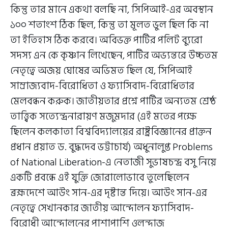
কিন্তু তার মানে একথা বলছি না, সিপিআই-এর অবস্থান
১০০ শতাংশ ঠিক ছিল, কিন্তু তা মূলত ভুল ছিল কি না
তা ইতিহাস ঠিক করবে। অবিভক্ত পার্টির পলিট ব্যুরো
সদস্য এন কে কৃষ্ণান লিখেছেন, পার্টির অভ্যন্তরে উচ্চতম
নেতৃত্বে অজয় ঘোষের অভিমত ছিল যে, সিপিআই
সাম্রাজ্যবাদ-বিরোধিতা ও ফ্যাসিবাদ-বিরোধিতার
মেলবন্ধন করুক। জাতীয়তার প্রশ্নে পার্টির অন্যতম শ্রেষ্ঠ
তাত্ত্বিক সত্যেন্দ্রনারায়ণ মজুমদার (এই মতের পক্ষে
ছিলেন কলকাতা বিশ্ববিদ্যালয়ের রাষ্ট্রবিজ্ঞানের প্রাক্তন
প্রধান প্রয়াত ড. বুদ্ধদেব ভট্টাচার্য) অধুনালুপ্ত Problems
of National Liberation-এ নেতাজী সুভাষচন্দ্র বসু নিয়ে
একটি প্রবন্ধে এই যুক্তি জোরালোভাবে তুলেছিলেন
ব্রহ্মদেশে আউং সান-এর দৃষ্টান্ত দিয়ে। আউং সান-এর
নেতৃত্বে সেখানকার জাতীয় আন্দোলন ফ্যাসিবাদ-
বিরোধী আন্দোলনের পাশাপাশি ওলন্দাজ