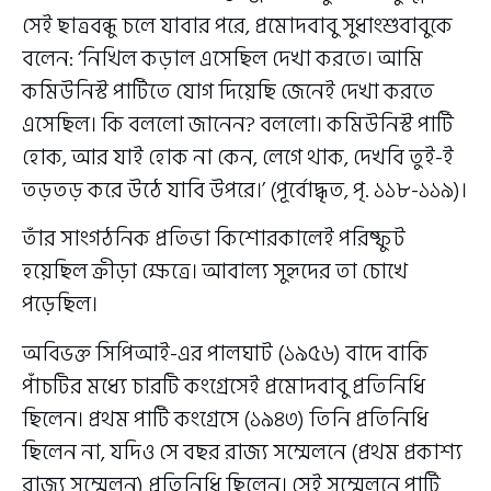
সেই ছাত্রবন্ধু চলে যাবার পরে, প্রমোদবাবু সুধাংশুবাবুকে
বলেন: ‘নিখিল কড়াল এসেছিল দেখা করতে। আমি
কমিউনিস্ট পার্টিতে যোগ দিয়েছি জেনেই দেখা করতে
এসেছিল। কি বললো জানেন? বললো। কমিউনিস্ট পার্টি
হোক, আর যাই হোক না কেন, লেগে থাক, দেখবি তুই-ই
তড়তড় করে উঠে যাবি উপরে।’ (পূর্বোদ্ধৃত, পৃ. ১১৮-১১৯)।
তাঁর সাংগঠনিক প্রতিভা কিশোরকালেই পরিষ্ফুট
হয়েছিল ক্রীড়া ক্ষেত্রে। আবাল্য সুহৃদের তা চোখে
পড়েছিল।
অবিভক্ত সিপিআই-এর পালঘাট (১৯৫৬) বাদে বাকি
পাঁচটির মধ্যে চারটি কংগ্রেসেই প্রমোদবাবু প্রতিনিধি
ছিলেন। প্রথম পার্টি কংগ্রেসে (১৯৪৩) তিনি প্রতিনিধি
ছিলেন না, যদিও সে বছর রাজ্য সম্মেলনে (প্রথম প্রকাশ্য
রাজ্য সম্মেলন) প্রতিনিধি ছিলেন। সেই সম্মেলনে পার্টি