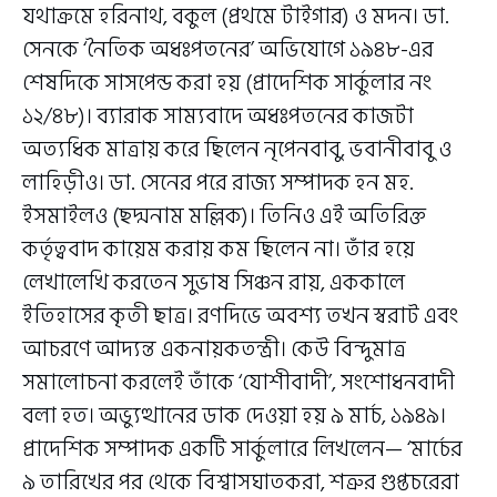
যথাক্রমে হরিনাথ, বকুল (প্রথমে টাইগার) ও মদন। ডা.
সেনকে ‘নৈতিক অধঃপতনের’ অভিযোগে ১৯৪৮-এর
শেষদিকে সাসপেন্ড করা হয় (প্রাদেশিক সার্কুলার নং
১২/৪৮)। ব্যারাক সাম্যবাদে অধঃপতনের কাজটা
অত্যধিক মাত্রায় করে ছিলেন নৃপেনবাবু, ভবানীবাবু ও
লাহিড়ীও। ডা. সেনের পরে রাজ্য সম্পাদক হন মহ.
ইসমাইলও (ছদ্মনাম মল্লিক)। তিনিও এই অতিরিক্ত
কর্তৃত্ববাদ কায়েম করায় কম ছিলেন না। তাঁর হয়ে
লেখালেখি করতেন সুভাষ সিঞ্চন রায়, এককালে
ইতিহাসের কৃতী ছাত্র। রণদিভে অবশ্য তখন স্বরাট এবং
আচরণে আদ্যন্ত একনায়কতন্ত্রী। কেউ বিন্দুমাত্র
সমালোচনা করলেই তাঁকে ‘যোশীবাদী’, সংশোধনবাদী
বলা হত। অভ্যুত্থানের ডাক দেওয়া হয় ৯ মার্চ, ১৯৪৯।
প্রাদেশিক সম্পাদক একটি সার্কুলারে লিখলেন— ‘মার্চের
৯ তারিখের পর থেকে বিশ্বাসঘাতকরা, শত্রুর গুপ্তচরেরা