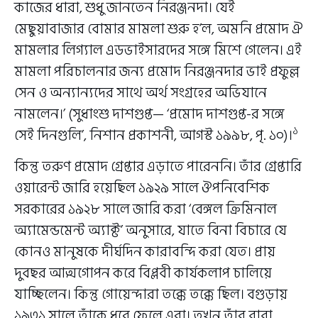
কাজের ধারা, শুধু জানতেন নিরঞ্জনদা। যেই
মেছুয়াবাজার বোমার মামলা শুরু হ’ল, অমনি প্রমোদ ঐ
মামলার লিগ্যাল এডভাইসারদের সঙ্গে মিশে গেলেন। এই
মামলা পরিচালনার জন্য প্রমোদ নিরঞ্জনদার ভাই প্রফুল্ল
সেন ও অন্যান্যদের সাথে অর্থ সংগ্রহের অভিযানে
নামলেন।’ (সুধাংশু দাশগুপ্ত— ‘প্রমোদ দাশগুপ্ত-র সঙ্গে
১
সেই দিনগুলি’, নিশান প্রকাশনী, আগস্ট ১৯৯৮, পৃ. ১০)।
কিন্তু তরুণ প্রমোদ গ্রেপ্তার এড়াতে পারেননি। তাঁর গ্রেপ্তারি
ওয়ারেন্ট জারি হয়েছিল ১৯২৯ সালে ঔপনিবেশিক
সরকারের ১৯২৮ সালে জারি করা ‘বেঙ্গল ক্রিমিনাল
অ্যামেন্ডমেন্ট অ্যাক্ট’ অনুসারে, যাতে বিনা বিচারে যে
কোনও মানুষকে দীর্ঘদিন কারাবন্দি করা যেত। প্রায়
দুবছর আত্মগোপন করে বিপ্লবী কার্যকলাপ চালিয়ে
যাচ্ছিলেন। কিন্তু গোয়েন্দারা তক্কে তক্কে ছিল। বগুড়ায়
১৯৩১ সালে তাঁকে ধরে ফেলে এরা। তখন তাঁর বাবা