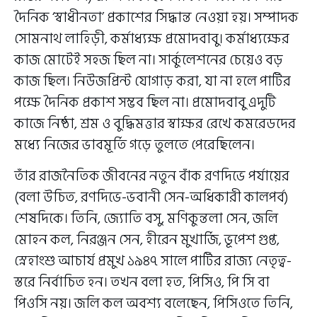
দৈনিক ‘স্বাধীনতা’ প্রকাশের সিদ্ধান্ত নেওয়া হয়। সম্পাদক
সোমনাথ লাহিড়ী, কর্মাধ্যক্ষ প্রমোদবাবু। কর্মাধ্যক্ষের
কাজ মোটেই সহজ ছিল না। সার্কুলেশনের চেয়েও বড়
কাজ ছিল। নিউজপ্রিন্ট যোগাড় করা, যা না হলে পার্টির
পক্ষে দৈনিক প্রকাশ সম্ভব ছিল না। প্রমোদবাবু এদুটি
কাজে নিষ্ঠা, শ্রম ও বুদ্ধিমত্তার স্বাক্ষর রেখে কমরেডদের
মধ্যে নিজের ভাবমূর্তি গড়ে তুলতে পেরেছিলেন।
তাঁর রাজনৈতিক জীবনের নতুন বাঁক রণদিভে পর্যায়ের
(বলা উচিত, রণদিভে-ভবানী সেন-অধিকারী কালপর্ব)
শেষদিকে। তিনি, জ্যোতি বসু, মণিকুন্তলা সেন, জলি
মোহন কল, নিরঞ্জন সেন, হীরেন মুখার্জি, ভূপেশ গুপ্ত,
স্নেহাংশু আচার্য প্রমুখ ১৯৪৭ সালে পার্টির রাজ্য নেতৃত্ব-
স্তরে নির্বাচিত হন। তখন বলা হত, পিসিও, পি সি বা
পিওসি নয়। জলি কল অবশ্য বলেছেন, পিসিওতে তিনি,