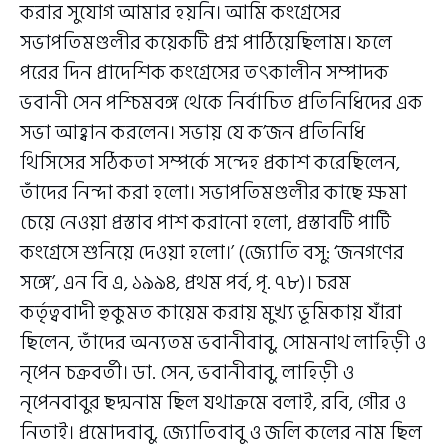
করার সুযোগ আমার হয়নি। আমি কংগ্রেসের
সভাপতিমণ্ডলীর কয়েকটি প্রশ্ন পাঠিয়েছিলাম। ফলে
পরের দিন প্রাদেশিক কংগ্রেসের তৎকালীন সম্পাদক
ভবানী সেন পশ্চিমবঙ্গ থেকে নির্বাচিত প্রতিনিধিদের এক
সভা আহ্বান করলেন। সভায় যে ক’জন প্রতিনিধি
থিসিসের সঠিকতা সম্পর্কে সন্দেহ প্রকাশ করেছিলেন,
তাঁদের নিন্দা করা হলো। সভাপতিমণ্ডলীর কাছে ক্ষমা
চেয়ে নেওয়া প্রস্তাব পাশ করানো হলো, প্রস্তাবটি পার্টি
কংগ্রেসে শুনিয়ে দেওয়া হলো।’ (জ্যোতি বসু: ‘জনগণের
সঙ্গে’, এন বি এ, ১৯৯৪, প্রথম পর্ব, পৃ. ৭৮)। চরম
কর্তৃত্ববাদী হুকুমত কায়েম করায় মুখ্য ভূমিকায় যাঁরা
ছিলেন, তাঁদের অন্যতম ভবানীবাবু, সোমনাথ লাহিড়ী ও
নৃপেন চক্রবর্তী। ডা. সেন, ভবানীবাবু, লাহিড়ী ও
নৃপেনবাবুর ছদ্মনাম ছিল যথাক্রমে বলাই, রবি, গৌর ও
নিতাই। প্রমোদবাবু, জ্যোতিবাবু ও জলি কলের নাম ছিল