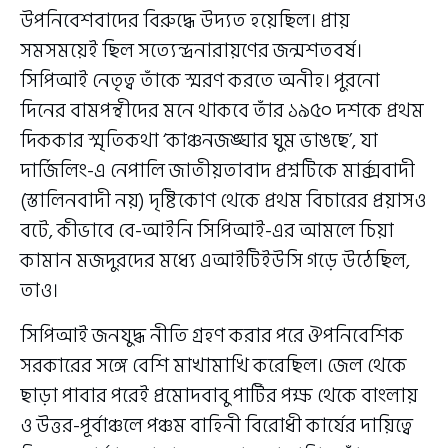
উপনিবেশবাদের বিরুদ্ধে উদ্যত হয়েছিল। প্রায়
সমসময়েই ছিল সত্যেন্দ্রনারায়ণের জন্মশতবর্ষ।
সিপিআই নেতৃত্ব তাঁকে স্মরণ করতে অনীহ। পুরনো
দিনের বামপন্থীদের মনে থাকবে তাঁর ১৯৫০ দশকে প্রথম
দিককার স্মৃতিকথা ‘কাঞ্চনজঙ্ঘার ঘুম ভাঙছে’, যা
দার্জিলিং-এ নেপালি জাতীয়তাবাদ প্রশ্নটিকে মার্ক্সবাদী
(স্তালিনবাদী নয়) দৃষ্টিকোণ থেকে প্রথম বিচারের প্রয়াসও
বটে, কীভাবে বে-আইনি সিপিআই-এর আমলে চিয়া
কামান মজদুরদের মধ্যে এআইটিইউসি গড়ে উঠেছিল,
তাও।
সিপিআই জনযুদ্ধ নীতি গ্রহণ করার পরে ঔপনিবেশিক
সরকারের সঙ্গে বেশি মাখামাখি করেছিল। জেল থেকে
ছাড়া পাবার পরেই প্রমোদবাবু পার্টির পক্ষ থেকে বাংলায়
ও উত্তর-পূর্বাঞ্চলে পঞ্চম বাহিনী বিরোধী কার্যের দায়িত্বে