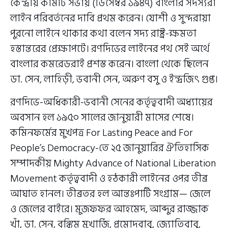
কেন্দ্রীয় কমিটি সভায় (ডিসেম্বর ১৯৪৭) বাংলার সদস্যরা
লাইন পরিবর্তনের দাবি প্রথম করেন। যোশী ও সুন্দরায়া
পুরনো লাইনে থাকার কথা বলেন সদ্য রাষ্ট্র-ক্ষমতা
হস্তান্তরের প্রেক্ষাপটে। রণদিভের লাইনের পথ সেই অর্থে
বাংলার কমরেডরাই প্রশস্ত করেন। বাংলা থেকে ছিলেন
ডা. সেন, লাহিড়ী, ভবানী সেন, অরুণ বসু ও ইন্দ্রজিৎ গুপ্ত।
রণদিভে-অধিকারী-ভবানী সেনের কর্তৃত্ববাদী অধ্যায়ের
অবসান হল ১৯৫০ সালের জানুয়ারী মাসের শেষে।
কমিনফর্মের মুখপত্র For Lasting Peace and For
People’s Democracy-তে ২৫ জানুয়ারির ঐতিহাসিক
সম্পাদকীয় Mighty Advance of National Liberation
Movement কর্তৃত্ববাদী ও হঠকারী লাইনের ওপর তীব্র
আঘাত হানল। তীব্রতর হল আন্তঃপার্টি সংগ্রাম— জেলে
ও জেলের বাইরে। মুজফফর আহমেদ, আব্দুর রাজ্জাক
খাঁ, ডা. সেন, বঙ্কিম মুখার্জি, প্রমোদবাবু, জ্যোতিবাবু,