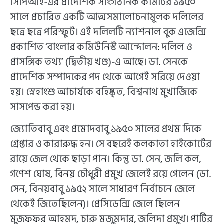
সিপিআই-এর প্রাদেশিক সাংগঠনিক কমিটির ১৯৫০
সালে প্রচারিত একটি আত্মসমালোচনামূলক দলিলের
ছত্রে ছত্রে পরিস্ফুট। এই দলিলটি ন্যাশনাল বুক এজেন্সি
প্রকাশিত ‘বাংলার কমিউনিস্ট আন্দোলন: দলিল ও
প্রাসঙ্গিক তথ্য’ (দ্বিতীয় খণ্ড)-এ আছে। ডা. সেনকে
প্রাদেশিক সম্পাদকের পদ থেকে আগেই সরিয়ে দেওয়া
হয়। স্নেহাংশু আচার্যকে বহিষ্কৃত, বিশ্বনাথ মুখার্জিকে
সাসপেন্ড করা হয়।
জ্যোতিবাবু এবং প্রমোদবাবু ১৯৫০ সালের প্রথম দিকে
গ্রেপ্তার ও কারারুদ্ধ হন। সে বছরেই কলকাতা হাইকোর্টের
রায়ে জেল থেকে ছাড়া পান। কিন্তু ডা. সেন, জলি কল,
গণেশ ঘোষ, বিনয় চৌধুরী প্রমুখ জেলেই রয়ে গেলেন (ডা.
সেন, বিনয়বাবু ১৯৫২ সালে সাধারণ নির্বাচনে জেলে
থেকেই জিতেছিলেন)। প্রেসিডেন্সি জেলে ছিলেন
মুজফফর আহমদ, চারু মজুমদার, জলিদা প্রমুখ। পার্টির