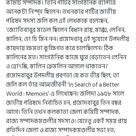
কমিটি সম্পাদক। তিনি পার্টির সাংগঠনিক ব্যাপারে
অনেকটা নিস্পৃহ ছিলেন। তখনকার পার্টির জাতীয়
পরিষদ সদস্য জলি কল এই লেখককে বলেছেন,
‘জ্যোতিবাবুর মডেল ছিলেন বিধান রায়, মার্ক্স, লেনিন,
স্তালিন, হো চি মিন নন। প্রমোদবাবু এই সুযোগে উপদলীয়
কায়দায় ক্ষমতা কুক্ষিগত করে চলেছিলেন। ঠিক
স্তালিনের মত। সাংগঠনিক কাজে ঘুরে বেড়াতেন লেনিন
ও ত্রোৎস্কি, স্তালিন ক্রেমলিন আগলে থাকতেন।’
প্রমোদবাবুর উপদলীয় প্রবণতা যে কত তীব্র ছিল, তা
জলি কল তাঁর আত্মজীবনী ‘In Search of a Better
World : Memoirs’-এ লিখেছেন। জলিদা ১৯৫৮ সালে
জাতীয় পরিষদে নির্বাচিত হন, প্রমোদবাবুর তিন বছর
আগে। তিনি তখন কলকাতা জেলা কমিটি সম্পাদক,
রাজ্য সম্পাদকমণ্ডলীর সদস্যও। যেহেতু একই সময় প্রায়
প্রতিদিন জেলা ও রাজ্য সম্পাদকমণ্ডলীর সভা হত,