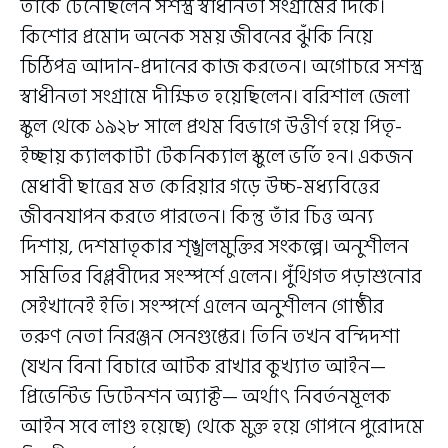
তাঁকে টেনেছিলেন সশস্ত্র স্বাধীনতা সংগ্রামের দিকে।
কিশোর প্রমোদ অনেক সময় জীবনের ঝুঁকি নিয়ে
চিঠিপত্র আদান-প্রদানের কাজ করতেন। অগোচরে সশস্ত্র
স্বাধীনতা সংগ্রামে দীক্ষিত হয়েছিলেন। বরিশাল জেলা
স্কুল থেকে ১৯২৮ সালে প্রথম বিভাগে উত্তীর্ণ হয়ে পিতৃ-
ইচ্ছায় ক্যালকাটা টেকনিক্যাল স্কুলে ভর্তি হন। একজন
মেধাবী ছাত্রের মত কেরিয়ার গড়ে উচ্চ-মধ্যবিত্তের
জীবনযাপন করতে পারতেন। কিন্তু তাঁর চিত্ত অন্য
দিশায়, দেশমাতৃকার শৃঙ্খলমুক্তির সংকল্পে। অনুশীলন
সমিতির বিপ্লবীদের সংস্পর্শে এলেন। পুঁথিগত পড়াশুনোর
সেইখানেই ইতি। সংস্পর্শে এলেন অনুশীলন গোষ্ঠীর
তরুণ নেতা নিরঞ্জন সেনগুপ্তের। তিনি তখন বন্দিদশা
(যখন বিনা বিচারে আটক রাখার কুখ্যাত আইন—
প্রিভেন্টিভ ডিটেনশন অ্যাক্ট— অর্থাৎ নিবর্তনমূলক
আইন সবে লাগু হয়েছে) থেকে মুক্ত হয়ে গোপনে পুরোদমে