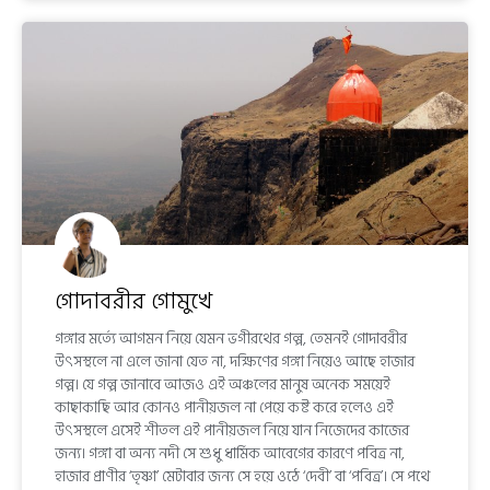
গোদাবরীর গোমুখে
গঙ্গার মর্ত্যে আগমন নিয়ে যেমন ভগীরথের গল্প, তেমনই গোদাবরীর
উৎসস্থলে না এলে জানা যেত না, দক্ষিণের গঙ্গা নিয়েও আছে হাজার
গল্প। যে গল্প জানাবে আজও এই অঞ্চলের মানুষ অনেক সময়েই
কাছাকাছি আর কোনও পানীয়জল না পেয়ে কষ্ট করে হলেও এই
উৎসস্থলে এসেই শীতল এই পানীয়জল নিয়ে যান নিজেদের কাজের
জন্য। গঙ্গা বা অন্য নদী সে শুধু ধার্মিক আবেগের কারণে পবিত্র না,
হাজার প্রাণীর ‘তৃষ্ণা’ মেটাবার জন্য সে হয়ে ওঠে ‘দেবী’ বা ‘পবিত্র’। সে পথে