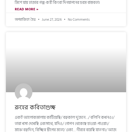
মিশে যায় হাজার গল্প-কষ্ট কিংবা দিনযাপনের চরম বাস্তবতা।
READ MORE »
অপরাজিতা মৈত্র
June 27, 2026
No Comments
রুহের কবিতাগুচ্ছ
একই আলোকমালায় কাটিয়েছি/ বহুকাল দু’জনে…/ বলিনি কখনও।/
তারা খসা দেখেছি একসাথে, যদিও/ গোপন থেকেছে চাওয়া-পাওয়া।/
মাঝে বহুদিন, বিচ্ছিন্ন দ্বীপের মতো/ একা… নীরবে বয়েছি যাতনা।/ আজ