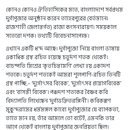
কোনও কোনও ঐতিহাসিকের মতে, বাংলাদেশে সর্বপ্রথম
দুর্গাপূজার অনুষ্ঠান করেন তাহেরপুরের (বর্তমানে৷
রাজশাহী জেলান্তর্গত) রাজা কংসনারায়ণ। সময়কাল
সতেরো দশক। তথ্যটি বিবেচনাসাপেক্ষ।
এখানে একটি ধন্দ আছে। দুর্গাপুজো নিয়ে বাংলা ভাষায়
একাধিক গ্রন্থ রচিত হয়েছে চতুর্দশ শতক থেকেই।
বাচস্পতি মিশ্রের ‘কৃতচিন্তামণি’ লেখা হয় একাদশ
শতকে। চতুর্দশ শতকেই আমরা শূলপাণি-রচিত তিনটি
গ্রন্থ পাচ্ছি,– ‘দুর্গোৎসব বিবেক’, ‘দুর্গোৎসব প্রয়োগবিবেক’
এবং ‘বাসন্তী বিবেক’। পঞ্চদশ শতকের বৈষ্ণব কবি
বিদ্যাপতি লিখেছেন ‘দুর্গাভক্তিতরঙ্গিনী’। কবিকঙ্কণ
মুকুন্দরামের ধর্মমঙ্গল কাব্যে দুর্গাপুজোর যে ব্যাপকতা,
তাতে মনে হয়, তাঁর আমলে তো বটেই, এমনকি তার
আগে থেকেই বাংলায় দুর্গাপূজার জনপ্রিয়তা ছিল।