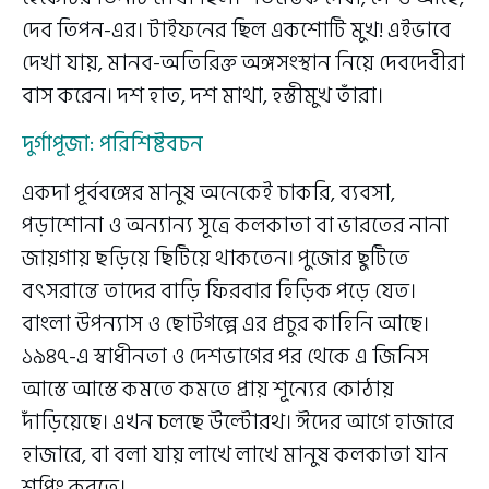
দেব তিপন-এর। টাইফনের ছিল একশোটি মুখ! এইভাবে
দেখা যায়, মানব-অতিরিক্ত অঙ্গসংস্থান নিয়ে দেবদেবীরা
বাস করেন। দশ হাত, দশ মাথা, হস্তীমুখ তাঁরা।
দুর্গাপূজা: পরিশিষ্টবচন
একদা পূর্ববঙ্গের মানুষ অনেকেই চাকরি, ব্যবসা,
পড়াশোনা ও অন্যান্য সূত্রে কলকাতা বা ভারতের নানা
জায়গায় ছড়িয়ে ছিটিয়ে থাকতেন। পুজোর ছুটিতে
বৎসরান্তে তাদের বাড়ি ফিরবার হিড়িক পড়ে যেত।
বাংলা উপন্যাস ও ছোটগল্পে এর প্রচুর কাহিনি আছে।
১৯৪৭-এ স্বাধীনতা ও দেশভাগের পর থেকে এ জিনিস
আস্তে আস্তে কমতে কমতে প্রায় শূন্যের কোঠায়
দাঁড়িয়েছে। এখন চলছে উল্টোরথ। ঈদের আগে হাজারে
হাজারে, বা বলা যায় লাখে লাখে মানুষ কলকাতা যান
শপিং করতে।