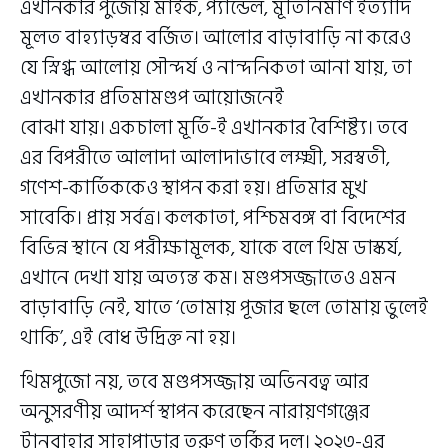
এখানকার পুজোয় মাইক, প্যান্ডেল, মূর্তিনির্মাণ ইত্যাদি
মূলত বাহ্যাড়ম্বর বর্জিত। আলোর বাড়াবাড়ি না করেও
যে স্নিগ্ধ আলোয় সৌন্দর্য ও নান্দনিকতা আনা যায়, তা
এখানকার প্রতিমামণ্ডপ আয়োজনেই
বোঝা যায়। একচালা মূর্তি-ই এখানকার বৈশিষ্ট্য। তবে
এর বিপরীতে আলাদা আলাদাভাবে লক্ষ্মী, সরস্বতী,
গণেশ-কার্তিককেও স্থাপন করা হয়। প্রতিমার মুখ
সাবেকি। প্রায় সর্বত্র। কলকাতা, পশ্চিমবঙ্গ বা বিদেশের
বিভিন্ন স্থানে যে পরীক্ষামূলক, যাকে বলে থিম ডাস্কর্য,
এখানে দেখা যায় অত্যন্ত কম। মণ্ডপসজ্জাতেও এমন
বাড়াবাড়ি নেই, যাতে ‘তোমায় পূজার ছলে তোমায় ভুলেই
থাকি’, এই বোধ উদ্রিক্ত না হয়।
থিমপুজো নয়, তবে মণ্ডপসজ্জায় অভিনবত্ব আর
অনুসরণীয় আদর্শ স্থাপন করেছেন নারায়ণগঞ্জের
টানবাহার সাহাপাড়ার তরুণ তুর্কির দল। ২০২৩-এর