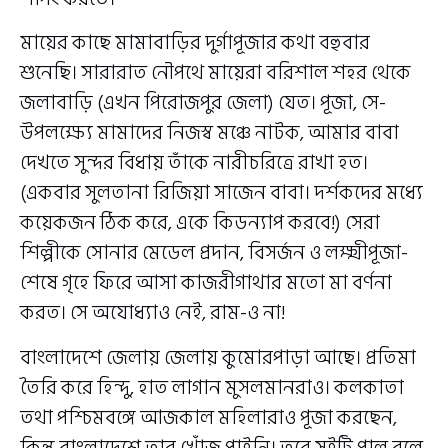
মায়ের কাছে মামাবাড়ির দুর্গাপূজার কথা বহুবার
শুনেছি। সারারাত নৌপথে মায়েরা বরিশাল শহর থেকে
জলাবাড়ি (এখন পিরোজপুর জেলা) যেত। পূজা, সে-
উপলক্ষ্যে মামাদের নিজস্ব মঞ্চে নাটক, আমার বাবা
দেখতে সুন্দর বিধায় তাঁকে নারীচরিত্রে রাখা হত।
(একবার সুলতানা রিজিয়া সাজেন বাবা। দর্শকদের মধ্যে
কয়েকজন ঠিক করে, একে কিডন্যাপ করবে!) সেরা
শিল্পীকে সোনার মেডেল প্রদান, বিসর্জন ও লক্ষ্মীপূজা-
শেষে গৃহে ফিরে আসা কাজরীগাথার মতো মা বর্ণনা
করত। সে অযোধ্যাও নেই, রাম-ও না!
বাংলাদেশে জেলায় জেলায় কুমোরপাড়া আছে। প্রতিমা
তৈরি করে হিন্দু, হাত লাগান মুসলমানরাও। কলকাতা
তথা পশ্চিমবঙ্গে আজকাল মহিলারাও পূজা করছেন,
কিন্তু বাংলাদেশে তার খোঁজ পাইনি। তবে সুইটি পাল বলে