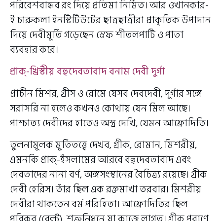
পরিবেশবান্ধব রং দিয়ে প্রতিমা নির্মিত। আর ওখানকার-
ই চারুকলা ইনস্টিটিউটের ছাত্রছাত্রীরা প্রাকৃতিক উপাদান
দিয়ে দেবীমূর্তি গড়েছেন স্রেফ শীতলপাটি ও পাতা
ব্যবহার করে।
প্রাক্-খ্রিস্টীয় বহুদেবতাবাদ বনাম দেবী দুর্গা
প্রাচীন মিশর, গ্রীস ও রোমে যেসব দেবদেবী, দুর্গার সঙ্গে
সরাসরি না হলেও কখনও কোথায় যেন মিল আছে।
পাশ্চাত্য দেবীদের হাতেও অস্ত্র দেখি, যেমন আফ্রোদিতি।
তুলনামূলক মূর্তিতত্ত্বে দেখব, গ্রীক, রোমান, মিশরীয়,
এমনকি প্রাক্-ইসলামের আরবে বহুদেবতাবাদ এবং
দেবতাদের নানা বর্ণ, অঙ্গসংস্থানের বৈচিত্র্য রয়েছে। গ্রীক
দেবী হেরিস। তাঁর ছিল এক রক্তমাখা তরবার। মিশরীয়
দেবীরা থাকতেন বর্ম পরিহিতা। আফ্রোদিতির ছিল
পরিকর (বেল্ট), শত্রুনিধনে যা কাজে লাগত। গ্রীক পুরাণে