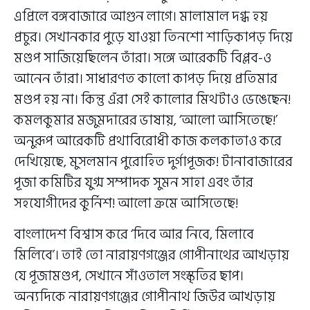
এপ্রিলে বঙ্গবাজারে আগুন লাগে। মালামাল দগ্ধ হয়
প্রচুর। সেখানকার পুড়ে যাওয়া তিনশো শাড়িকাপড় দিয়ে
মণ্ডপ সাজিয়েছিলেন তাঁরা। সঙ্গে আরেকটি বিপ্লব-ও
আনেন তাঁরা। সাধারণত কালো কাপড় দিয়ে প্রতিমার
মণ্ডপ হয় না। কিন্তু এঁরা সেই কালোর মিথটাও ভেঙেছেন!
কমলকুমার মজুমদারের ভাষায়, ‘আলো আসিতেছে!’
অনুরূপ আরেকটি প্রথাবিরোধী কাজ কলকাতাও করে
দেখিয়েছে, মুসলমান পুরোহিত দুর্গাপূজক! টানাবাজারের
পূজা কমিটির যুগ্ম সম্পাদক সুমন সাহা এবং তাঁর
সহযোগীদের কুর্নিশ! আলো ক্রমে আসিতেছে!
বাংলাদেশ বিশ্বাস করে ‘দিবে আর নিবে, মিলাবে
মিলিবে’। তাই তো নারায়ণগঞ্জের গোপীনাথের আখড়ায়
যে পূজামণ্ডপ, সেখানে সাঁওতাল সংস্কৃতির ছাপ।
অন্যদিকে নারায়ণগঞ্জের গোপীনাথ জিউর আখড়ায়