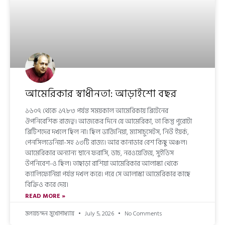
আমেরিকার স্বাধীনতা: আড়াইশো বছর
১৬০৭ থেকে ১৭৮৩ পর্যন্ত সময়কাল আমেরিকায় ব্রিটেনের
ঔপনিবেশিক রাজত্ব। আজকের দিনে যে আমেরিকা, তা কিন্তু পুরোটা
ব্রিটিশদের দখলে ছিল না। ছিল ভার্জিনিয়া, ম্যাসাচুসেটস, নিউ ইয়র্ক,
পেনসিলভেনিয়া-সহ ১৩টি রাজ্য। আর কানাডার বেশ কিছু অঞ্চল।
আমেরিকার অন্যান্য স্থানে ফরাসি, ডাচ, নরওয়েজিয়, সুইডিস
উপনিবেশ-ও ছিল। তাছাড়া রাশিয়া আমেরিকার আলাস্কা থেকে
ক্যালিফোর্নিয়া পর্যন্ত দখল করে। পরে সে আলাস্কা আমেরিকার কাছে
বিক্রিও করে দেয়।
READ MORE »
মলয়চন্দন মুখোপাধ্যায়
July 5, 2026
No Comments