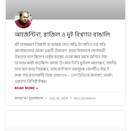
আর্জেন্টিনা, ব্রাজিল ও দুই বিখ্যাত বাঙালি
কী অসাধারণ শিক্ষাই না আমরা পেতে পারি, উৎসাহিত হয়ে পারি
খেলোয়াড়দের থেকে! একটি উদাহরণ: প্রথম বিশ্বকাপে সোনাজয়ী
উরুগুয়ে দলে ছিলেন হেক্টর কাস্ত্রো। তেরো বছর বয়সে মেশিনে তাঁর
ডানহাত কাটা পড়েছিল। অদম্য উৎসাহে তিনি ফুটবল খেলেছেন, জাতীয়
দলে স্থান করে নিয়েছেন, আর ফাইনালে জয়সূচক গোলটিও তাঁর-ই
করা! তাঁর স্বদেশবাসী তাঁকে ডাকতেন— ‘এল ডিভিনো মানকো’, অর্থাৎ
একহাত-বিশিষ্ট ঈশ্বর।
READ MORE »
মলয়চন্দন মুখোপাধ্যায়
July 18, 2026
No Comments