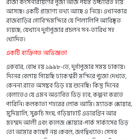
রাজা কংসনারায়ণের পূজা আজ পর্যন্ত উচ্চারিত হয়ে
আসছে। একটি প্রামাণ্য তথ্য আছে এ নিয়ে। এখানকার
রাজবাড়ির গোবিন্দমন্দিরে যে শিলালিপি আবিষ্কৃত
হয়েছে, যেখানে দুর্গাপূজার প্রচলন সন-তারিখ সহ
খোদিত।
একটি ব্যক্তিগত অভিজ্ঞতা
একবার, বোধ হয় ১৯৯৮-তে, দুর্গাপূজার সময় ঢাকায়।
দিনের বেলায় গিয়েছি ঢাকেশ্বরী মন্দিরে পুজো দেখতে,
কেননা রাতে অসম্ভব ভিড় হয় শুনেছি। কিন্তু দিনের
বেলাতেও যে এমন অভাবিত ভিড় হবে, কল্পনা করতে
পারিনি। কলকাতা শহরের লোক আমি। ম্যাডক স্কোয়ার,
মুদিয়ালি, সুরুচি সংঘ, গড়িয়াহাট এভারগ্রিন আর
মহম্মদ আলী এবং কলেজ স্কোয়ার-পার্ক সার্কাসের ভিড়
তো আমার কাছেই নয় কেবল, জগদ্বিখ্যাত। সেসব