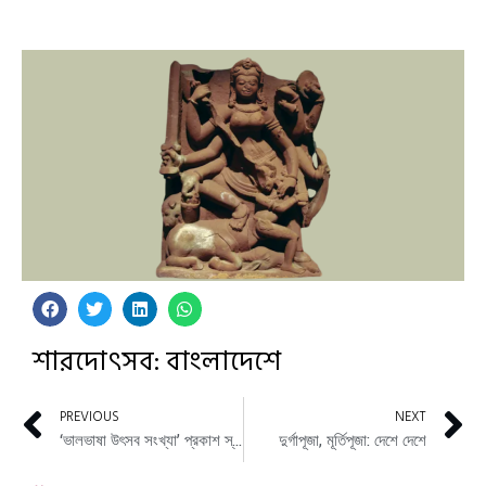
শারদোৎসব: বাংলাদেশে
PREVIOUS
NEXT
‘ভালভাষা উৎসব সংখ্যা’ প্রকাশ স্থগিত থাকছে
দুর্গাপূজা, মূর্তিপূজা: দেশে দেশে