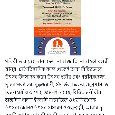
পৃথিবীতে রয়েছে নানা দেশ, নানা জাতি, নানা ধর্মাবলম্বী
মানুষ। প্রাগৈতিহাসিক কাল থেকেই তারা বিচিত্রভাবে
উৎসব উদযাপন করে। উৎসব ধর্মীয় এবং ধর্মনিরপেক্ষ,
দু-ধরনেরই হয়। বুদ্ধজয়ন্তী, ঈদ-উল ফিতর, এক্সমাস ডে
যেমন ধর্মীয় উৎসব, তেমনই নববর্ষ, বিভিন্ন মনীষীর
জন্মদিন পালন ইত্যাদি সামাজিক ও ধর্মনিরপেক্ষ
উৎসব। কোনও উৎসব সাধারণ ও স্বল্পস্থায়ী, আবার দু-