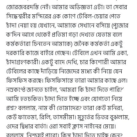
জোরজবরদস্তি নেই। আমার অভিজ্ঞতা এটা। তা সেবার
সিদ্ধেশ্বরীর মন্দিরের এক কোণে টেবিল-চেয়ার পেতে
চাঁদা নেয়া হয় যেখানে, আমাকে সেখানে বসিয়ে (পুজোর
ক’দিন আগে থেকেই প্রতিমা গড়া দেখতে যেতাম বলে
কর্মকর্তারা চিনতেন আমাকে) জনৈক কর্মকর্তা একটু
দরকারি কাজে বাইরে গেছেন। টেবিলে এখন আমি একা,
চাঁদাগ্রহণকারী। একটু বাদে দেখি, চার কিশোরী আমার
টেবিলের কাছে দাঁড়িয়ে নিজেদের মধ্যে কী নিয়ে যেন
ফিসফিস করছে। ফিসফিসান্তে তারা আমার কাছে এল।
নম্রকণ্ঠে জানতে চাইল, ‘আমরা কি চাঁদা দিতে পারি?’
আমি হতচকিত। চাঁদা দিতে ইচ্ছে এবং যোগ্যতা নিয়ে
প্রশ্ন? বললাম, নাম কী তোমাদের? তারা কেউ মনিরা,
কেউ ফাতেমা, রিলি, তাসমীমা। মুহূর্তের ভিতর বুঝলাম,
ওদের দ্বিধার বার্তা। ওরা সবাই ক্লাস নাইনের মেয়ে।
বললাম, নিশ্চয়ই পারো। কিন্তু চাঁদা দিতে চাইছ কেন?