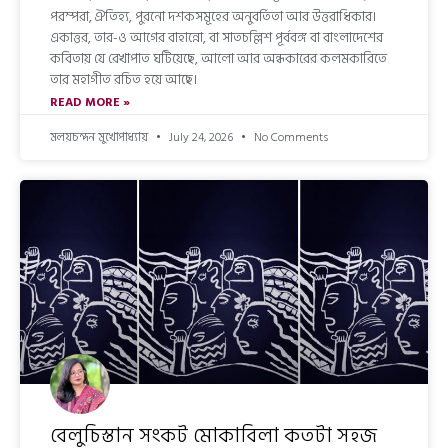
পরম্পরা, ঐতিহ্য, পুরনো দশকসমূহের অনুবর্তিতা আর উত্তরাধিকার।
একাত্তর, তার-ও আগের বাহান্নো, বা সাতচল্লিশ পূর্ববঙ্গ বা বাংলাদেশের
কবিতায় যে রেখাপাত ঘটিয়েছে, আলো আর অন্ধকারের কলমকারিতে
তার মহাগীত রচিত হয়ে আছে।
READ MORE »
মলয়চন্দন মুখোপাধ্যায়
July 24, 2026
No Comments
বেলুচিস্তান সংকট মোকাবিলা কতটা সহজ