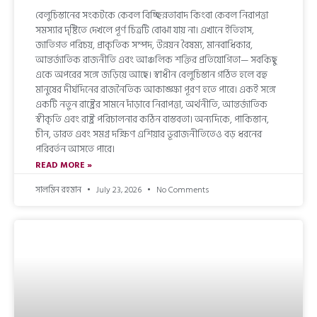
বেলুচিস্তানের সংকটকে কেবল বিচ্ছিন্নতাবাদ কিংবা কেবল নিরাপত্তা
সমস্যার দৃষ্টিতে দেখলে পূর্ণ চিত্রটি বোঝা যায় না। এখানে ইতিহাস,
জাতিগত পরিচয়, প্রাকৃতিক সম্পদ, উন্নয়ন বৈষম্য, মানবাধিকার,
আন্তর্জাতিক রাজনীতি এবং আঞ্চলিক শক্তির প্রতিযোগিতা— সবকিছু
একে অপরের সঙ্গে জড়িয়ে আছে। স্বাধীন বেলুচিস্তান গঠিত হলে বহু
মানুষের দীর্ঘদিনের রাজনৈতিক আকাঙ্ক্ষা পূরণ হতে পারে। একই সঙ্গে
একটি নতুন রাষ্ট্রের সামনে দাঁড়াবে নিরাপত্তা, অর্থনীতি, আন্তর্জাতিক
স্বীকৃতি এবং রাষ্ট্র পরিচালনার কঠিন বাস্তবতা। অন্যদিকে, পাকিস্তান,
চীন, ভারত এবং সমগ্র দক্ষিণ এশিয়ার ভূরাজনীতিতেও বড় ধরনের
পরিবর্তন আসতে পারে।
READ MORE »
সালমিন রহমান
July 23, 2026
No Comments