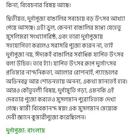
কিনা, বিবেচনার বিষয় আছে।
দ্বিতীয়ত, দুর্গাপূজা বাঙালির সবচেয়ে বড় উৎসব আখ্যা
পেয়ে আসছে। এটা ভুল, কেননা বাঙালির মধ্যে যেহেতু
মুসলিমরা সংখ্যাগরিষ্ঠ, এবং তারা দুর্গাপূজায়
সহযোগিতা করলেও সরাসরি পুজো করেন না, তাই
দুর্গাপূজা নয়, ঈদকেই বাঙালির সর্বাধিক যাপিত উৎসব
বলা উচিত। তবে হ্যাঁ। যাপিত উৎসব রূপে দুর্গোৎসব
প্রতিমার নান্দনিকতা, আলোর রোশনাই, প্যান্ডেলের
অভিনবত্ব আর শোভনতায় অনন্য, একথা মানতেই হবে।
আরও কৌতূহলী বিষয়, দুর্গামূর্তি গড়া, এমনকি এই
দেবতার পুজো করতেও মুসলমান পুরোহিতকে দেখা
গেছে। স্বামী বিবেকানন্দ স্বয়ং এক মুসলমান মেয়েকে
দেবী জ্ঞানে কুমারীপুজো করেছিলেন।
দুর্গাপূজা: বাংলায়