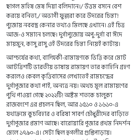
ছাগল মহিষ মেষ দিয়া বলিদানে।/ উত্তম বসনে বেশ
করয়ে বনিতা,/ অভাগী ফুল্লরা করে উদরের চিন্তা’!
পুজোয় নববস্ত্র কেনার তথ্যও মিলছে এখানে। এই চিত্র
আজ-ও সমানে চলছে। দুর্গাপুজোয় অপু-দুর্গা বা ঈদে
মায়মুন, কাসু রাসু ওই উদরের চিন্তা নিয়েই কাটায়।
আশ্চর্যের কথা, বাল্মিকী-রামায়ণকে ভিত্তি করে মোট
আটত্রিশটি ভারতীয় ভাষায় রামায়ণ তার কাহিনি গ্রহণ
করলেও কেবল কৃত্তিবাসের লেখাতেই রামচন্দ্রের
দুর্গাপূজার কথা পাই, অন্যত্র নয়। অথচ মূল রামায়ণের
পুথি পাওয়া গেছে ২০২২টি! অষ্টম শতকে চালুক্য
রাজবংশে এর প্রচলন ছিল, আর ১৫১০ ও ১৬১০-এ
যথাক্রমে কুচবিহার ও বরিষা সাবর্ণ চৌধুরীদের বাড়িতে
দুর্গাপূজার প্রমাণ আছে। বারোয়ারি পূজার প্রথম নিদর্শন
মেলে ১৭৯০-এ। সেটা ছিল হুগলীর গুপ্তিপাড়ায়।