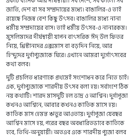
একটি ব্যাপক আর দীর্ঘস্থায়ী। সব দেশে, সব কালে। সব
জাতি, দেশ বা সব সম্প্রদায়ের মধ্যে। বাঙালির-ও তাই
রয়েছে নিজস্ব বেশ কিছু উৎসব। বাঙালির মধ্যে নানা
ধর্মীয় সম্প্রদায়ের বাস। তাই ধর্মীয় উৎসব-ও নানারকম।
মুসলিমদের দীর্ঘস্থায়ী যাপন বাৎসরিক ঈদ্ উল ফিতর
নিয়ে, খ্রিস্টানদের এক্সমাস বা বড়দিন নিয়ে, আর
হিন্দুদের দুর্গাপুজোকে ঘিরে। এখানে আমরা দুর্গোৎসবের
কথা বলব।
দুটি প্রচলিত ধারণাকে প্রথমেই সংশোধন করে নিতে চাই।
এক, দুর্গাপুজোকে শারদীয় উৎসব বলা হয়। সর্বাংশে ঠিক
নয় কথাটি। শারদ মাসদুটি হল ভাদ্র ও আশ্বিন। দুর্গাপূজা
কখনও আশ্বিনে, আবার কখনও কার্তিক মাসে হয়।
কার্তিক মাস হেমন্ত ঋতুর আওতায়। দুর্গাপূজা যেবছর
আশ্বিন মাসে হয়, পরের বছর অবধারিতভাবে কার্তিকে
হবে, তিথি-অনুযায়ী। অতএব একে শারদীয় পুজো বলব