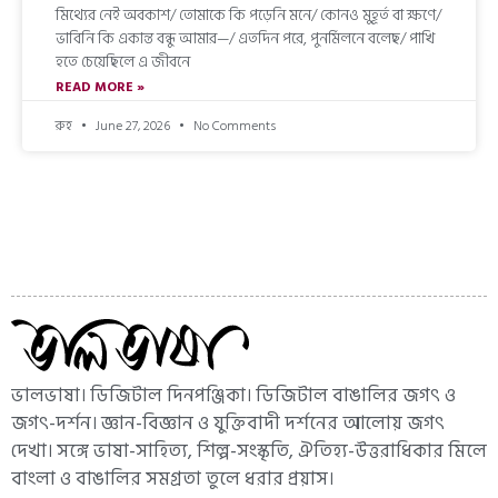
মিথ্যের নেই অবকাশ/ তোমাকে কি পড়েনি মনে/ কোনও মুহূর্ত বা ক্ষণে/
ভাবিনি কি একান্ত বন্ধু আমার—/ এতদিন পরে, পুনর্মিলনে বলেছ/ পাখি
হতে চেয়েছিলে এ জীবনে
READ MORE »
রুহ
June 27, 2026
No Comments
ভালভাষা। ডিজিটাল দিনপঞ্জিকা। ডিজিটাল বাঙালির জগৎ ও
জগৎ-দর্শন। জ্ঞান-বিজ্ঞান ও যুক্তিবাদী দর্শনের আলোয় জগৎ
দেখা। সঙ্গে ভাষা-সাহিত্য, শিল্প-সংস্কৃতি, ঐতিহ্য-উত্তরাধিকার মিলে
বাংলা ও বাঙালির সমগ্রতা তুলে ধরার প্রয়াস।