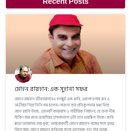
Recent Posts
মোহন রায়হান: এক সুহানা সফর
মোহন রায়হান জীবনযাপনেও দলছুট এক কবি, একলা চলার ব্রত ও
অভীপ্সা নিয়ে তিনি পথ চলেন। সেজন্য কম প্রতিকূলতার মধ্য দিয়ে
যেতে হয়নি তাঁকে, এমনকী কারাবাস ও শারীরিক নির্যাতন, যে জন্য দীর্ঘ
চিকিৎসার জন্য চেন্নাইয়ের হাসপাতালে ভর্তি হতে হয়েছিল তাঁকে। ‘কবি
ছাড়া আমাদের জয় বৃথা’, আপ্তবাক্যটি মোহন রায়হান নামের সঙ্গে হুবহু
মিলে যায়। মোহন রায়হান কবিতায় সহসা আগন্তুক নন। তাঁর আছে