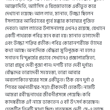
আফ্রোদিতি, আইসিস ও যিশুমাতাকে একীভূত করে
দেখানো হয়েছে। আল লাত, মানাত, উজ্জা ছিলেন
ইসলামের আবির্ভাবের পূর্বে মক্কার কাবাঘরে পূজিত
দেবতা। আল লাতের উপাসনালয় এখনও রয়েছে, যেখানে
একটি পাথরকে পবিত্র মনে করা হয়। মানাত ভাগ্যদেবী
এবং উজ্জা শক্তির প্রতীক। পবিত্র কোরানশরীফে তাঁদের
কথা আছে। অন্যদিকে বৌদ্ধরা মূর্তিপূজক না হলেও
সনাতন হিন্দুধর্মের প্রভাবে সেখানেও প্রজ্ঞাপারমিতা,
তারা প্রমুখ দেবী পূজা পান। দশটি হাত দেবী দুর্গার।
বৌদ্ধদের তারাদেবী সহস্রহস্তা, তারা আবার
অবলোকিতেশ্বরের সঙ্গে একীভূত। ঠিক যেন দুর্গা ও
শিবের অর্ধনারীশ্বর-সত্তা! গ্রীকদেবী হেকেটি। নামটি
আমরা রবীন্দ্রনাথের জীবনীপ্রসঙ্গে পেয়েছি। কবি
কাদম্বরীকে এই নামে ডাকতেন ও বই উৎসর্গ করেছেন।
হেকেটির তিনটি মাথা ছিল। শতমস্তক দেবী, সে-ও আছে,