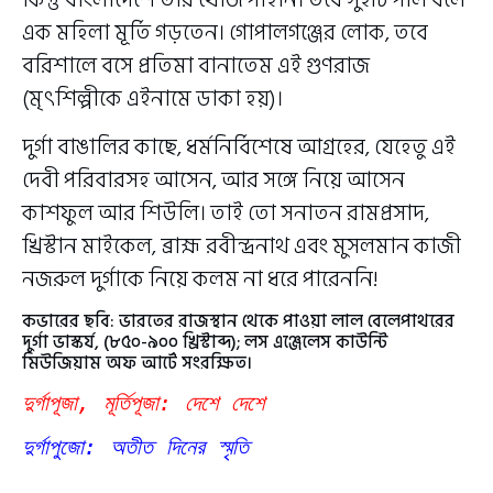
এক মহিলা মূর্তি গড়তেন। গোপালগঞ্জের লোক, তবে
বরিশালে বসে প্রতিমা বানাতেম এই গুণরাজ
(মৃৎশিল্পীকে এইনামে ডাকা হয়)।
দুর্গা বাঙালির কাছে, ধর্মনির্বিশেষে আগ্রহের, যেহেতু এই
দেবী পরিবারসহ আসেন, আর সঙ্গে নিয়ে আসেন
কাশফুল আর শিউলি। তাই তো সনাতন রামপ্রসাদ,
খ্রিস্টান মাইকেল, ব্রাহ্ম রবীন্দ্রনাথ এবং মুসলমান কাজী
নজরুল দুর্গাকে নিয়ে কলম না ধরে পারেননি!
কভারের ছবি: ভারতের রাজস্থান থেকে পাওয়া লাল বেলেপাথরের
দুর্গা ভাস্কর্য, (৮৫০-৯০০ খ্রিস্টাব্দ); লস এঞ্জেলেস কাউন্টি
মিউজিয়াম অফ আর্টে সংরক্ষিত।
দুর্গাপূজা, মূর্তিপূজা: দেশে দেশে
দুর্গাপুজো: অতীত দিনের স্মৃতি