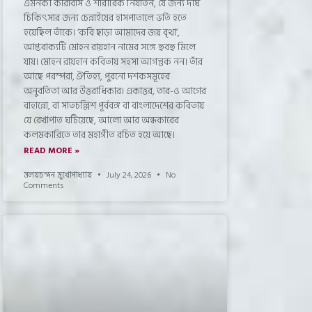
এমনকী কারাবাস ও শারীরিক নির্যাতন, যে জন্য দীর্ঘ
চিকিৎসার জন্য চেন্নাইয়ের হাসপাতালে ভর্তি হতে
হয়েছিল তাঁকে। ‘কবি ছাড়া আমাদের জয় বৃথা’,
আপ্তবাক্যটি মোহন রায়হান নামের সঙ্গে হুবহু মিলে
যায়। মোহন রায়হান কবিতায় সহসা আগন্তুক নন। তাঁর
আছে পরম্পরা, ঐতিহ্য, পুরনো দশকসমূহের
অনুবর্তিতা আর উত্তরাধিকার। একাত্তর, তার-ও আগের
বাহান্নো, বা সাতচল্লিশ পূর্ববঙ্গ বা বাংলাদেশের কবিতায়
যে রেখাপাত ঘটিয়েছে, আলো আর অন্ধকারের
কলমকারিতে তার মহাগীত রচিত হয়ে আছে।
READ MORE »
মলয়চন্দন মুখোপাধ্যায়
July 24, 2026
No
Comments