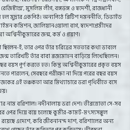
স্টান্স’, মুসলিম লীগ, বঙ্গভঙ্গ ও স্বদেশী, রাজধানী
 হল মুদ্রার একপিঠ। অন্যপিঠে ব্রিটিশ দমননীতি, ডিভাইড
াইমন কমিশন, জালিয়ানওয়ালা বাগ, স্বদেশপ্রেমীদের
অশ্বিনীকুমারের জন্ম, কর্ম ও প্রয়াণ।
তো ছিলেন-ই, তার ওপর তাঁর চরিত্রের সততার কথা ভাবলে
ঁর জন্ম তারিখটি তাঁর বাবা ব্রজমোহন বাড়িয়ে লিখেছিলেন।
র বয়স পূর্ণ করতে হত। কিন্তু অশ্বিনীকুমারের প্রকৃত বয়স
তে পারলেন, সেবছরে পরীক্ষা না দিয়ে পরের বছর বয়স
 আজকের এই তঞ্চকতা আর মিথ্যাচারে ভরা পৃথিবীতে বসে
য়।
র নাম বরিশাল। নদীনালায় ভরা দেশ। তীব্রস্রোতা সে-সব
র ওপর দিয়ে বয়ে চলেছে কুমীর-কামট-মৎস্যসঙ্কুল
ীও রয়েছে এদেশে, কবি জীবনানন্দ দাশ, বরিশালের অন্য
 রেখে গেছেন তাঁর কবিতার পর কবিতায়। তীব্রস্বনা