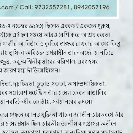
 ১৮৫৬-৭ নভেম্বর ১৯২৩) ছিলেন এরকমই একজন পুরুষ,
লে যাঁকে এই ছল সময়ে আরও বেশি করে আশ্রয় করত।
ন্ধীর আবির্ভাব ও কৃতির স্বাক্ষর রাখবার আগেই কিন্তু
যায় ভূষিত। অবিভক্ত ও পরাধীন ভারতবর্ষের মানচিত্রে
্ষুদ্র, তবু অশ্বিনীকুমারের বরিশাল, এবং স্বয়ং
র কারণ হয়ে দাঁড়িয়েছিলেন।
িতা, দৃঢ়চিত্ততা, চূড়ান্ত সততা, অসাম্প্রদায়িকতা,
রই সমাবেশ ঘটেছিল তাঁর মধ্যে। কেবল বাঙালির
তন মানবহিতৈষীর কোঠায়, সর্বমানবের হৃদয়ে।
্যের পেছনে কোনও যুক্তি না থাকে। পরাধীন ভারতবর্ষে তাঁর
মধ্যে প্রধান ছিল ভারতীয় জাতীয় কংগ্রেসের অধীনে
ান্তর, নরমপন্থা-চরমপন্থা, অন্যদিকে সশস্ত্র সন্ত্রাসবাদ,