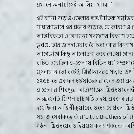
এখানে অনায়াসেই আসিয়া থাকে।’
এই বর্ণনা পড়ে এ-জেলার অর্থনৈতিক সমৃদ্ধি
সাধারণভাবে এর প্রভাব পড়েছে, যে কারণে 
আন্তরিকতা ও অন্যান্য সদগুণের বিকাশ হতে পে
ভূখণ্ড, তার জলহাওয়ার বৈচিত্র্য আর বিন্য
আগেভাগে কিছু আলোচনা করে নেওয়া গেল। অ
রচিত হয়েছিল এ-জেলায় বিভিন্ন ধর্ম সম্প্রদায়
মুসলমান তো বটেই, খ্রিস্টানদেরও সম্ভ্রান্ত উ
১৭৬৪-তে একদল ধর্মযাজক রাফেল জ্যা এনজু
এ জেলার শিবপুরে আটশোজন খ্রিস্টধর্মাবলম্ব
অক্সফোর্ড মিশন চার্চ গঠিত হয়, এবং আরও 
হয়েছিল। অশ্বিনীকুমারের মধ্যে যে প্রবল খ্রিস্ট
সমাজ সেবাকল্পে তাঁর ‘Little Brothers of 
গঠন। খ্রিস্টধর্মের মহিমময় কল্যাণকরতা অশ্