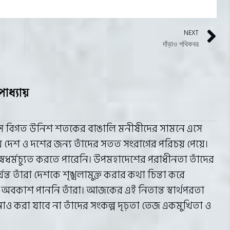
NEXT
দাঁড়াও পথিকবর
াধ্যায়
ে বিগত উনিশ শতকের বাঙালি মনীষীদের সামনে এসে
 দেশ ও দশের জন্য তাঁদের সতত সংরাগের পরিচয় পেয়ে।
 স্বধর্মচ্যুত করতে পারেনি। উপমহাদেশের পরাধীনতা তাঁদের
ন্ত তাঁরা দেশকে শৃঙ্খলামুক্ত করার কথা চিন্তা করে
র অবকাশ পাননি তাঁরা। আজকের এই নিতান্ত স্বার্থপরতা
াও করা যাবে না তাঁদের সংকল্প দৃঢ়তা তেজ একমুখিতা ও