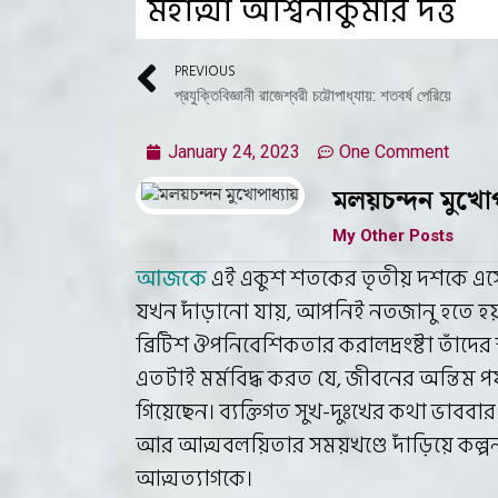
মহাত্মা অশ্বিনীকুমার দত্ত
PREVIOUS
প্রযুক্তিবিজ্ঞানী রাজেশ্বরী চট্টোপাধ্যায়: শতবর্ষ পেরিয়ে
January 24, 2023
One Comment
মলয়চন্দন মুখোপ
My Other Posts
আজকে
এই একুশ শতকের তৃতীয় দশকে এস
যখন দাঁড়ানো যায়, আপনিই নতজানু হতে হয়
ব্রিটিশ ঔপনিবেশিকতার করালদ্রংষ্টা তাঁদের
এতটাই মর্মবিদ্ধ করত যে, জীবনের অন্তিম পর্য
গিয়েছেন। ব্যক্তিগত সুখ-দুঃখের কথা ভাববা
আর আত্মবলয়িতার সময়খণ্ডে দাঁড়িয়ে কল্পন
আত্মত্যাগকে।