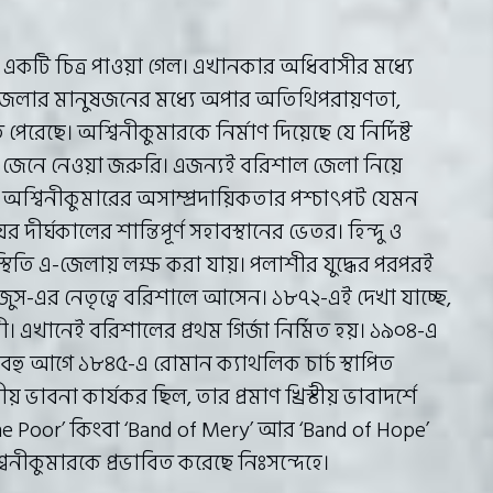
র একটি চিত্র পাওয়া গেল। এখানকার অধিবাসীর মধ্যে
এ জেলার মানুষজনের মধ্যে অপার অতিথিপরায়ণতা,
রেছে। অশ্বিনীকুমারকে নির্মাণ দিয়েছে যে নির্দিষ্ট
াস জেনে নেওয়া জরুরি। এজন্যই বরিশাল জেলা নিয়ে
শ্বিনীকুমারের অসাম্প্রদায়িকতার পশ্চাৎপট যেমন
ের দীর্ঘকালের শান্তিপূর্ণ সহাবস্থানের ভেতর। হিন্দু ও
পস্থিতি এ-জেলায় লক্ষ করা যায়। পলাশীর যুদ্ধের পরপরই
স-এর নেতৃত্বে বরিশালে আসেন। ১৮৭২-এই দেখা যাচ্ছে,
ী। এখানেই বরিশালের প্রথম গির্জা নির্মিত হয়। ১৯০৪-এ
বহু আগে ১৮৪৫-এ রোমান ক্যাথলিক চার্চ স্থাপিত
ীয় ভাবনা কার্যকর ছিল, তার প্রমাণ খ্রিস্টীয় ভাবাদর্শে
the Poor’ কিংবা ‘Band of Mery’ আর ‘Band of Hope’
বিনীকুমারকে প্রভাবিত করেছে নিঃসন্দেহে।