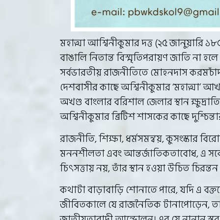
মহাত্মা আশ্বিনীকুমার দত্ত (২৫ জানুয়ারি
বাঙালি নিতান্ত বিস্মৃতিপরায়ণ জাতি না হ
সর্বভারতীয় রাজনীতিতে মোহনদাস করমচাঁদ গা
দেশবাসীর কাছে অশ্বিনীকুমার ‘মহাত্মা’ আখ্
অখণ্ড বাংলার বরিশাল জেলার স্থান ক্ষুদ্রাতিক
অশ্বিনীকুমার ব্রিটিশ শাসকের কাছে দুশ্চিন্তা
রাজনীতি, শিক্ষা, ধর্মসমন্বয়, কুসংস্কার বিরোধ
মননশীলতা এবং আন্তর্জাতিকতাবোধ, এ সবে
চিৎসত্তায় নয়, তাঁর স্থান হওয়া উচিত চিরন্
কথাটা বাড়াবাড়ি শোনাতে পারে, যদি এ বক্তব
জীবিতকালে যে রাজনৈতিক টানাপোড়েন, তার 
জাতীয়তাবাদী আন্দোলন। এর যে নানান স্তর-স্তর