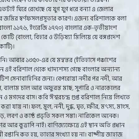
াই ঘিরে রেখেছে যে যুগ যুগ ধরে বন্যা এ জেলার
র জমির স্বর্ণফসলপ্রসূতার কারণ। এজন্য বরিশালকে বলা
তর (বাংলা ১১৭৬, ইংরেজি ১৭৭০) বাংলার এক-তৃতীয়াংশ
কোটি (বাংলা, বিহার ও উড়িষ্যা মিলিয়ে যে বঙ্গপ্রদেশ
কোটি)।
ারেনি। আবার ১৩৫০-এর যে মন্বন্তর (ইতিহাসে পঞ্চাশের
খন এই বরিশাল থেকে খাদ্যশস্য গেছে বাংলার অন্যান্য
্রিটিশ সেনাবাহিনির জন্য। বেপরোয়া নদীর পর নদী, আর
াল, বালাম চাল আর অফুরন্ত মাছ, সুপারি ও নারকেলের
ান ও মগদের বাস। কবি ঈশ্বরচন্দ্র গুপ্ত বরিশাল নিয়ে লিখতে
রা যায় না। ফল, মূল, ননী, দুগ্ধ, ঘৃত, ক্ষীর, মৎস্য, মাংস,
ুড়, লবণ ও কাষ্ঠ প্রভৃতি সকল সস্তা। নারিকেল অনেক।
র কুত্রাপি নাই। বাণিজ্যক্ষেত্রে এই স্থান অতি প্রধান
ী রপ্তানি কত হয়, তাহার সংখ্যা হয় না। বাষ্পীয় জাহাজ