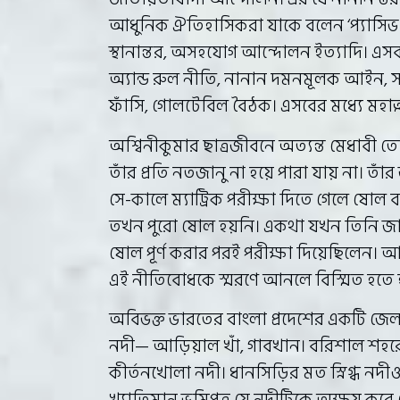
আধুনিক ঐতিহাসিকরা যাকে বলেন ‘প্যাসিভ রেজি
স্থানান্তর, অসহযোগ আন্দোলন ইত্যাদি। এসব
অ্যান্ড রুল নীতি, নানান দমনমূলক আইন, স
ফাঁসি, গোলটেবিল বৈঠক। এসবের মধ্যে মহাত্মা 
অশ্বিনীকুমার ছাত্রজীবনে অত্যন্ত মেধাবী 
তাঁর প্রতি নতজানু না হয়ে পারা যায় না। তা
সে-কালে ম্যাট্রিক পরীক্ষা দিতে গেলে ষোল বছ
তখন পুরো ষোল হয়নি। একথা যখন তিনি জান
ষোল পূর্ণ করার পরই পরীক্ষা দিয়েছিলেন।
এই নীতিবোধকে স্মরণে আনলে বিস্মিত হতে হ
অবিভক্ত ভারতের বাংলা প্রদেশের একটি জেলা
নদী— আড়িয়াল খাঁ, গাবখান। বরিশাল শহরে
কীর্তনখোলা নদী। ধানসিড়ির মত স্নিগ্ধ নদ
খ্যাতিমান ভূমিপুত্র যে নদীটিকে অক্ষয় করে