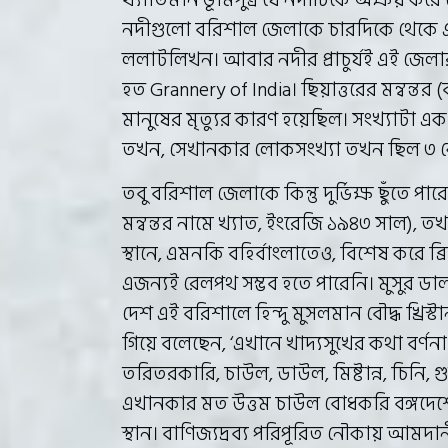
নদীগুলো বরিশাল জেলাকে চারদিকে থেকে এতট
ললাটলিখন। আবার নদীর প্রাচুর্যই এই জেলা
হত Grannery of India। ছিয়াত্তরের মন্বন্
মানুষের মৃত্যুর কারণ হয়েছিল। সংখ্যাটা এক 
তখন, সেখানকার লোকসংখ্যা তখন ছিল ৩ 
তবু বরিশাল জেলাকে কিন্তু দুর্ভিক্ষ ছুঁতে প
মন্বন্তর নামে খ্যাত, ইংরেজি ১৯৪৩ সাল), ত
স্থানে, এমনকি বহির্বাংলাতেও, বিশেষ করে ব
এজন্যই রেলপথ সম্ভব হতে পারেনি। মুসুর ড
দেশ এই বরিশালে হিন্দু মুসলমান বৌদ্ধ খ্রিস্ট
গিয়ে বলেছেন, ‘এখানে খাদ্যসুখের কথা বর্ণনা ক
তরিতরকারি, চাউল, ডাউল, মিষ্টান্ন, চিনি, গ
এখানকার মত উত্তম চাউল বোধকরি বঙ্গদেশের আ
স্থান। বাণিজ্যদ্রব্য পরিপূরিত নৌকায় আমদান