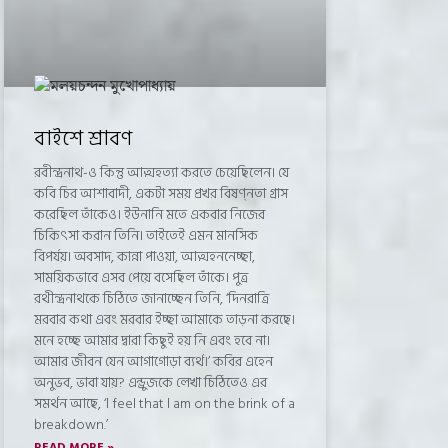
বাইশে শ্রাবণ
রবীন্দ্রনাথ-ও কিন্তু আত্মহত্যা করতে চেয়েছিলেন। যে
কবি চির আশাবাদী, একটা সময় প্রখর বিষণ্নতা গ্রাস
করেছিল তাঁকেও। ইউনানি মতে একবার নিজের
চিকিৎসা করান তিনি। তাইতেই এমন মানসিক
বিপর্যয়। অবসাদ, কান্না পাওয়া, আত্মহননেচ্ছা,
সাময়িকভাবে এসব পেয়ে বসেছিল তাঁকে। পুত্র
রথীন্দ্রনাথকে চিঠিতে জানাচ্ছেন তিনি, ‘দিনরাত্রি
মরবার কথা এবং মরবার ইচ্ছা আমাকে তাড়না করছে।
মনে হচ্ছে আমার দ্বারা কিছুই হয় নি এবং হবে না।
আমার জীবন যেন আগাগোড়া ব্যর্থ।’ কবির এহেন
অনুভব, ভাবা যায়? এন্ড্রুজকে লেখা চিঠিতেও এর
সমর্থন আছে, ‘l feel that l am on the brink of a
breakdown.’
READ MORE »