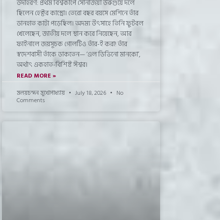
উদাহরণ: প্রথম বিশ্বকাপে সোনাজয়ী উরুগুয়ে দলে
ছিলেন হেক্টর কাস্ত্রো। তেরো বছর বয়সে মেশিনে তাঁর
ডানহাত কাটা পড়েছিল। অদম্য উৎসাহে তিনি ফুটবল
খেলেছেন, জাতীয় দলে স্থান করে নিয়েছেন, আর
ফাইনালে জয়সূচক গোলটিও তাঁর-ই করা! তাঁর
স্বদেশবাসী তাঁকে ডাকতেন— ‘এল ডিভিনো মানকো’,
অর্থাৎ একহাত-বিশিষ্ট ঈশ্বর।
READ MORE »
মলয়চন্দন মুখোপাধ্যায়
July 18, 2026
No
Comments