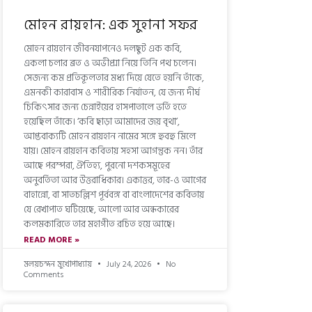
মোহন রায়হান: এক সুহানা সফর
মোহন রায়হান জীবনযাপনেও দলছুট এক কবি,
একলা চলার ব্রত ও অভীপ্সা নিয়ে তিনি পথ চলেন।
সেজন্য কম প্রতিকূলতার মধ্য দিয়ে যেতে হয়নি তাঁকে,
এমনকী কারাবাস ও শারীরিক নির্যাতন, যে জন্য দীর্ঘ
চিকিৎসার জন্য চেন্নাইয়ের হাসপাতালে ভর্তি হতে
হয়েছিল তাঁকে। ‘কবি ছাড়া আমাদের জয় বৃথা’,
আপ্তবাক্যটি মোহন রায়হান নামের সঙ্গে হুবহু মিলে
যায়। মোহন রায়হান কবিতায় সহসা আগন্তুক নন। তাঁর
আছে পরম্পরা, ঐতিহ্য, পুরনো দশকসমূহের
অনুবর্তিতা আর উত্তরাধিকার। একাত্তর, তার-ও আগের
বাহান্নো, বা সাতচল্লিশ পূর্ববঙ্গ বা বাংলাদেশের কবিতায়
যে রেখাপাত ঘটিয়েছে, আলো আর অন্ধকারের
কলমকারিতে তার মহাগীত রচিত হয়ে আছে।
READ MORE »
মলয়চন্দন মুখোপাধ্যায়
July 24, 2026
No
Comments