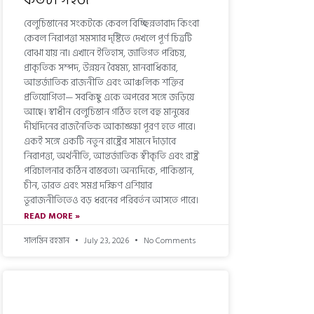
বেলুচিস্তানের সংকটকে কেবল বিচ্ছিন্নতাবাদ কিংবা
কেবল নিরাপত্তা সমস্যার দৃষ্টিতে দেখলে পূর্ণ চিত্রটি
বোঝা যায় না। এখানে ইতিহাস, জাতিগত পরিচয়,
প্রাকৃতিক সম্পদ, উন্নয়ন বৈষম্য, মানবাধিকার,
আন্তর্জাতিক রাজনীতি এবং আঞ্চলিক শক্তির
প্রতিযোগিতা— সবকিছু একে অপরের সঙ্গে জড়িয়ে
আছে। স্বাধীন বেলুচিস্তান গঠিত হলে বহু মানুষের
দীর্ঘদিনের রাজনৈতিক আকাঙ্ক্ষা পূরণ হতে পারে।
একই সঙ্গে একটি নতুন রাষ্ট্রের সামনে দাঁড়াবে
নিরাপত্তা, অর্থনীতি, আন্তর্জাতিক স্বীকৃতি এবং রাষ্ট্র
পরিচালনার কঠিন বাস্তবতা। অন্যদিকে, পাকিস্তান,
চীন, ভারত এবং সমগ্র দক্ষিণ এশিয়ার
ভূরাজনীতিতেও বড় ধরনের পরিবর্তন আসতে পারে।
READ MORE »
সালমিন রহমান
July 23, 2026
No Comments