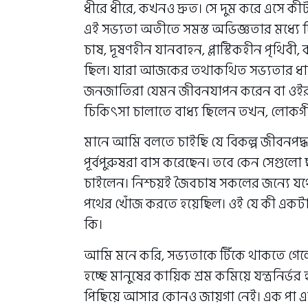
ধীরে ধীরে, কখনও দ্রুত। সে দুম করে এসে 
এই সভ্যতা অতীতে সমস্ত অভিজ্ঞতার মধ্যে
চাষ, দূষণহীন যানবাহন, প্লাস্টিকহীন পৃথিবী
ছিল। যারা আজকের তথাকথিত সভ্যতার ধারক ও
জনজাতিরা যেমন জীবনযাপন করেন বা ওইরকম
চিকিৎসা চালাতে বাধ্য ছিলেন তখন, লোকগীতি স
মানে আমি বলতে চাইছি যে বিকল্প জীবনপদ্
পূর্বপুরুষরা বাস করেছেন। তবে কেন সেগু
চাইলেন। নিশ্চয়ই জৈবচাষ সকলের জন্যে যথ
পথের খোঁজ করতে হয়েছিল। ওই যে কী একটা
কি।
আমি মনে করি, সভ্যতাকে টিঁকে থাকতে গেল
হচ্ছে মানুষের কায়িক শ্রম কমিয়ে যন্ত্রনির্
পিছিয়ে আসার কোনও জায়গা নেই। এক পা এগ