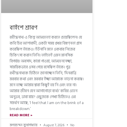
বাইশে শ্রাবণ
রবীন্দ্রনাথ-ও কিন্তু আত্মহত্যা করতে চেয়েছিলেন। যে
কবি চির আশাবাদী, একটা সময় প্রখর বিষণ্নতা গ্রাস
করেছিল তাঁকেও। ইউনানি মতে একবার নিজের
চিকিৎসা করান তিনি। তাইতেই এমন মানসিক
বিপর্যয়। অবসাদ, কান্না পাওয়া, আত্মহননেচ্ছা,
সাময়িকভাবে এসব পেয়ে বসেছিল তাঁকে। পুত্র
রথীন্দ্রনাথকে চিঠিতে জানাচ্ছেন তিনি, ‘দিনরাত্রি
মরবার কথা এবং মরবার ইচ্ছা আমাকে তাড়না করছে।
মনে হচ্ছে আমার দ্বারা কিছুই হয় নি এবং হবে না।
আমার জীবন যেন আগাগোড়া ব্যর্থ।’ কবির এহেন
অনুভব, ভাবা যায়? এন্ড্রুজকে লেখা চিঠিতেও এর
সমর্থন আছে, ‘l feel that l am on the brink of a
breakdown.’
READ MORE »
মলয়চন্দন মুখোপাধ্যায়
August 7, 2026
No