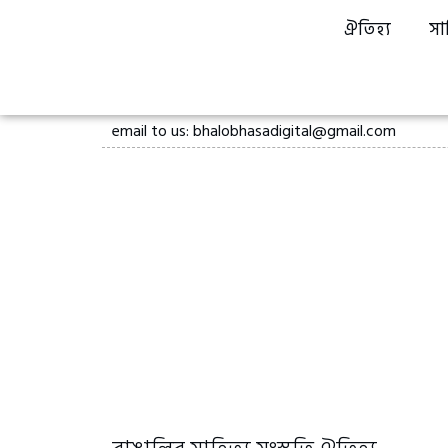
ঐতিহ্য
সা
email to us: bhalobhasadigital@gmail.com