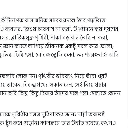
ে। কীটনাশক রাসায়নিক সারের বদলে জৈব পদ্ধতিতে
 ও ব্যবহার, জিএম চাষবাস না করা, উৎপাদনে কম দূষণের
হার, প্লাস্টিকমুক্ত পৃথিবী, পাকা বড় বাঁধ তৈরি না করা,
্ধ জ্ঞান কাজে লাগিয়ে জীবনকে একটু সরল করে তোলা,
ৃতিক চিকিৎসা, লোকসংস্কৃতি রক্ষা, অরণ্য রক্ষা ইত্যাদি
মতলবি লোক নন। পৃথিবীর ভবিষ্যৎ নিয়ে তাঁরা খুবই
ে ভাবেন, বিকল্প পথের সন্ধান দেন, সেই নিয়ে প্রচার
মান করি কিন্তু কিছু বিষয়ে তাঁদের সঙ্গে গলা মেলাতে কেমন
যাকে পৃথিবীর সমস্ত দুর্বিপাকের জন্যে দায়ী করতেই
কে টুপ করে পড়েনি। কালক্রমে তার উন্নতি হয়েছে, কখনও