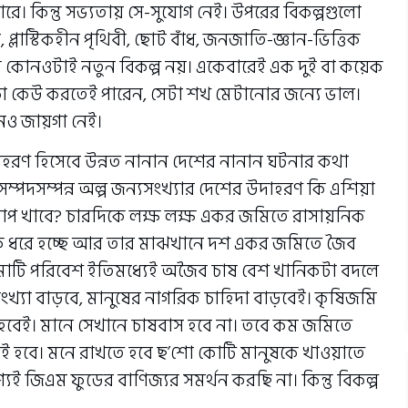
রে। কিন্তু সভ্যতায় সে-সুযোগ নেই। উপরের বিকল্পগুলো
লাস্টিকহীন পৃথিবী, ছোট বাঁধ, জনজাতি-জ্ঞান-ভিত্তিক
ন্তু কোনওটাই নতুন বিকল্প নয়। একেবারেই এক দুই বা কয়েক
্চা কেউ করতেই পারেন, সেটা শখ মেটানোর জন্যে ভাল।
নও জায়গা নেই।
দাহরণ হিসেবে উন্নত নানান দেশের নানান ঘটনার কথা
সম্পদসম্পন্ন অল্প জন্যসংখ্যার দেশের উদাহরণ কি এশিয়া
প খাবে? চারদিকে লক্ষ লক্ষ একর জমিতে রাসায়নিক
 ধরে হচ্ছে আর তার মাঝখানে দশ একর জমিতে জৈব
 মাটি পরিবেশ ইতিমধ্যেই অজৈব চাষ বেশ খানিকটা বদলে
্যা বাড়বে, মানুষের নাগরিক চাহিদা বাড়বেই। কৃষিজমি
হবেই। মানে সেখানে চাষবাস হবে না। তবে কম জমিতে
 হবে। মনে রাখতে হবে ছ’শো কোটি মানুষকে খাওয়াতে
যই জিএম ফুডের বাণিজ্যর সমর্থন করছি না। কিন্তু বিকল্প