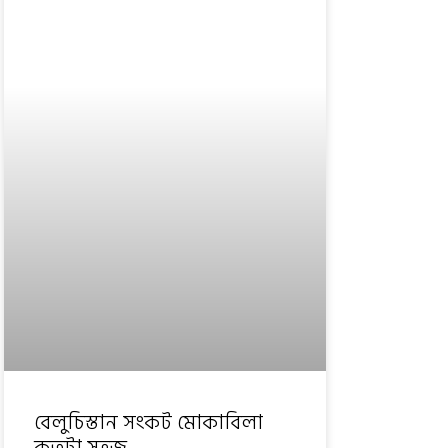
বেলুচিস্তান সংকট মোকাবিলা
কতটা সহজ