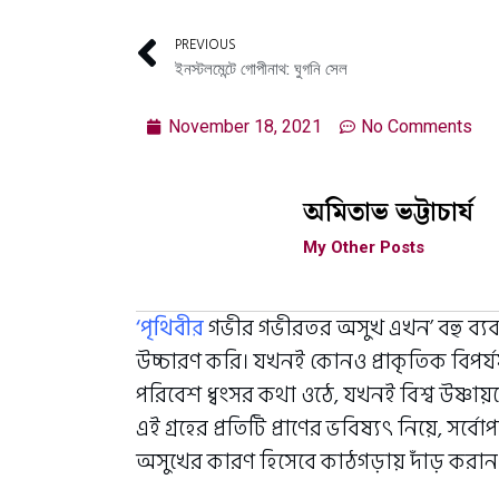
PREVIOUS
ইনস্টলমেন্টে গোপীনাথ: ঘুগনি সেল
November 18, 2021
No Comments
অমিতাভ ভট্টাচার্য
My Other Posts
‘পৃথিবীর
গভীর গভীরতর অসুখ এখন’ বহু ব্যবহ
উচ্চারণ করি। যখনই কোনও প্রাকৃতিক বিপর
পরিবেশ ধ্বংসর কথা ওঠে, যখনই বিশ্ব উষ্ণা
এই গ্রহের প্রতিটি প্রাণের ভবিষ্যৎ নিয়ে, সর্বো
অসুখের কারণ হিসেবে কাঠগড়ায় দাঁড় করা