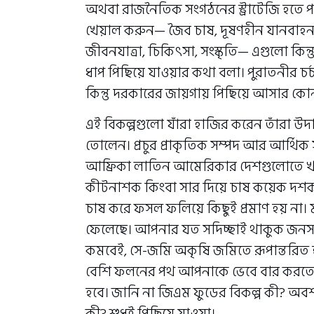
অথবা রাজনৈতিক সংগঠনের স্ট্রাটেজি হতে পা
খেয়াল করুন— জৈব চাষ, দূষণহীন যানবাহন, প্
জীবনযাত্রা, চিকিৎসা, সংস্কৃতি— এগুলো কি
ধাপ পিছিয়ে যাওয়ার কথা বলা। পুরাতনীর চর
কিন্তু দরকারের জায়গায় পিছিয়ে আসার কো
এই বিকল্পগুলো যাঁরা হাজির করেন তাঁরা উ
তোলেন। প্রচুর প্রাকৃতিক সম্পদ আর আর্থিক 
আফ্রিকা লাতিন আমেরিকার দেশগুলোতে খা
কীটনাশক কিংবা সার দিয়ে চাষ কয়েক দশক
চাষ করে ফসল ফলিয়ে কিছুই প্রমাণ হয় না।
ফেলেছে। আপনার যত সদিচ্ছাই থাকুক জনসংখ
কমবেই, সে-জমি অকৃষি জমিতে রূপান্তরিত 
বেশি ফলনের পথ আপনাকে ভেবে বার করতেই
হবে। জানি না জিএম ফুডের বিকল্প কী? অবশ্