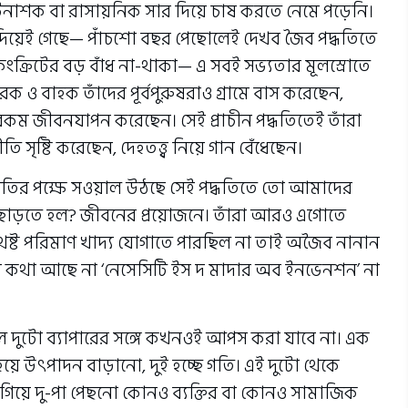
কীটনাশক বা রাসায়নিক সার দিয়ে চাষ করতে নেমে পড়েনি।
 দিয়েই গেছে— পাঁচশো বছর পেছোলেই দেখব জৈব পদ্ধতিতে
, কংক্রিটের বড় বাঁধ না-থাকা— এ সবই সভ্যতার মূলস্রোতে
 বাহক তাঁদের পূর্বপুরুষরাও গ্রামে বাস করেছেন,
 জীবনযাপন করেছেন। সেই প্রাচীন পদ্ধতিতেই তাঁরা
ৃষ্টি করেছেন, দেহতত্ত্ব নিয়ে গান বেঁধেছেন।
ধতির পক্ষে সওয়াল উঠছে সেই পদ্ধতিতে তো আমাদের
লো ছাড়তে হল? জীবনের প্রয়োজনে। তাঁরা আরও এগোতে
েষ্ট পরিমাণ খাদ্য যোগাতে পারছিল না তাই অজৈব নানান
 কথা আছে না ‘নেসেসিটি ইস দ মাদার অব ইনভেনশন’ না
ে দুটো ব্যাপারের সঙ্গে কখনওই আপস করা যাবে না। এক
ভর হয়ে উৎপাদন বাড়ানো, দুই হচ্ছে গতি। এই দুটো থেকে
িয়ে দু-পা পেছনো কোনও ব্যক্তির বা কোনও সামাজিক