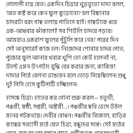
গোলাপী হয়ে যেত। একদিন চিত্রার খুড়তুতো দাদা বলল,
‘অত কষ্ট করে কেন ফুল কুড়োনো? চল বিছানার
চাদরটা বরং গাছ তলায় পাতিগে যাই। গাছটাকে ধরে
এক-আধবার ঝাঁকালেই সব শিউলি চাদরে পড়বে।
আমরাও একরাশ ফুলের পুঁটুলি করে নেব।’ পরের দিন
সেই অনুসারেই কাজ হল। নিজেদের শোবার চাদর পেতে,
পুজোর ফুল আনার খবরে খুশি তো কেউ হলেনই না,
উল্টে এমন উৎপটাং বুদ্ধি বের করার জন্য, কাকিমা
দাদার পিঠে বেলনা ভাঙবেন বলে তেড়ে গিয়েছিলেন! শুধু
দুই পিসি হেসে কুটিপাটি হচ্ছিলেন!
হাসছে চিত্রা। হাতের কর গোনা শুরু করল— চতুর্থী,
পঞ্চমী, ষষ্ঠী, সপ্তমী, অষ্টমী…। পঞ্চমীর ছবি ভেসে উঠল
মনের পটকথায়। দেবীর বোধন। পঞ্চমীর বিকেলে, বাড়ির
কাছের সন্ন্যাসী মঠে যেত চিত্রা, বন্ধুদের সঙ্গে। সেই মঠের