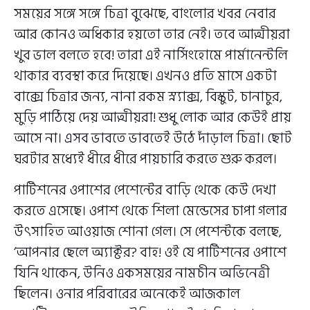
সময়ের সঙ্গে সঙ্গে চিত্রা বুঝেছে, বাংলোর খবর নেবার
আর কোনও অধিকার হয়তো তার নেই। তবে আত্মীয়রা
খুব ভাল বলতে হবে! তারা এই নার্সিংহোমে পার্মানেন্টলি
থাকার ব্যবস্থা করে দিয়েছে। এখনও প্রতি মাসে একটা
বাক্সে চিত্রার জন্য, নানা রকম স্ন্যাক্স, বিস্কুট, চানাচুর,
মুড়ি পাঠিয়ে দেয় আত্মীয়রা! শুধু লোক আর কেউই প্রায়
আসে না। এসব ভাবতে ভাবতেই উঠে দাঁড়াল চিত্রা। ছোট
ঘরটার মধ্যেই ধীরে ধীরে পায়চারি করতে শুরু করল।
পার্টিশনের ওপাশের পেশেন্টের বাড়ি থেকে কেউ দেখা
করতে এসেছে। ওপাশ থেকে শিলা মেন্ডেসের চাপা গলার
উৎসাহিত আওয়াজ শোনা গেল। সে পেশেন্টকে বলছে,
‘আপনার ছেলে অ্যাক্টর? বাহ! ওই যে পার্টিশনের ওপাশে
যিনি থাকেন, উনিও একসময়ের নামচীন অভিনেত্রী
ছিলেন। ওনার পরিবারের অনেকেই আজকাল