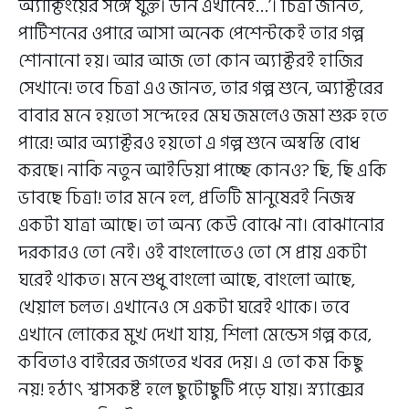
অ্যাক্টিংয়ের সঙ্গে যুক্ত। উনি এখানেই…’। চিত্রা জানত,
পার্টিশনের ওপারে আসা অনেক পেশেন্টকেই তার গল্প
শোনানো হয়। আর আজ তো কোন অ্যাক্টরই হাজির
সেখানে! তবে চিত্রা এও জানত, তার গল্প শুনে, অ্যাক্টরের
বাবার মনে হয়তো সন্দেহের মেঘ জমলেও জমা শুরু হতে
পারে! আর অ্যাক্টরও হয়তো এ গল্প শুনে অস্বস্তি বোধ
করছে। নাকি নতুন আইডিয়া পাচ্ছে কোনও? ছি, ছি একি
ভাবছে চিত্রা! তার মনে হল, প্রতিটি মানুষেরই নিজস্ব
একটা যাত্রা আছে। তা অন্য কেউ বোঝে না। বোঝানোর
দরকারও তো নেই। ওই বাংলোতেও তো সে প্রায় একটা
ঘরেই থাকত। মনে শুধু বাংলো আছে, বাংলো আছে,
খেয়াল চলত। এখানেও সে একটা ঘরেই থাকে। তবে
এখানে লোকের মুখ দেখা যায়, শিলা মেন্ডেস গল্প করে,
কবিতাও বাইরের জগতের খবর দেয়। এ তো কম কিছু
নয়! হঠাৎ শ্বাসকষ্ট হলে ছুটোছুটি পড়ে যায়। স্ন্যাক্সের