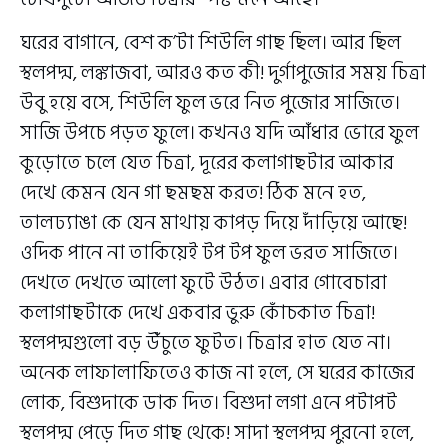
ঘরের বাগানে, বেশ ক’টা শিউলি গাছ ছিল। আর ছিল
স্থলপদ্ম, লঙ্কাজবা, আরও কত কী! দুর্গাপুজোর সময় চিত্রা
উবু হয়ে বসে, শিউলি ফুল ভরে নিত পুজোর সাজিতে।
সাজি উপচে পড়ত ফুলে। কখনও যদি আঁধার ভোরে ফুল
কুড়োতে চলে যেত চিত্রা, দূরের কলাগাছটার আকার
দেখে কেমন যেন গা ছমছম করত! ঠিক মনে হত,
তালঢ্যাঙা কে যেন মাথায় কাপড় দিয়ে দাঁড়িয়ে আছে!
ওদিক পানে না তাকিয়েই টপ টপ ফুল ভরত সাজিতে।
দেখতে দেখতে আলো ফুটে উঠত। এবার গোবেচারা
কলাগাছটাকে দেখে একবার ভুরু কোঁচকাত চিত্রা!
স্থলপদ্মগুলো বড় উঁচুতে ফুটত। চিত্রার হাত যেত না।
অনেক লাফালাফিতেও কাজ না হলে, সে ঘরের কাজের
লোক, বিশুদাকে ডাক দিত। বিশুদা লগা এনে পটাপট
স্থলপদ্ম পেড়ে দিত গাছ থেকে! সাদা স্থলপদ্ম পুরনো হলে,