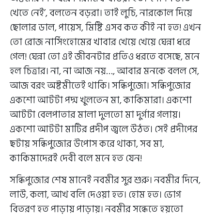
খেতে নেই’, বলতেন বড়রা। তাই লুচি, নারকোল দিয়ে
ছোলার ডাল, পায়েস, মিষ্টি এসব কত কীই না হত! এখন
তো রোজ নার্সিংহোমের খাবার খেয়ে খেয়ে ঘেন্না ধরে
গেল! ঘেন্না তো এই জীবনটার প্রতিও ধরতে বসেছে, মনে
হল চিত্রার। না, না আজ নয়…, আবার মনকে বলল সে,
আজ বরং অষ্টমীতেই থাকি। সন্ধিপুজো। সন্ধিপুজোর
একশো আটটা পদ্ম খুলতেন মা, কাকিমারা। একশো
আটটা বেলপাতার মালা দুলতো মা দুর্গার গলায়।
একশো আটটা মাটির প্রদীপ জ্বলে উঠত। সেই প্রদীপের
ছটায় সন্ধিপুজোর উপোস করে থাকা, সব মা,
কাকিমাদেরই দেবী বলে মনে হত যেন!
সন্ধিপুজোর শেষ মানেই নবমীর সুর শুরু। নবমীর দিনে,
লাউ, কলা, আখ বলি দেওয়া হত। হোম হত। ভোগ
বিতরণ হত পাড়ায় পাড়ায়। নবমীর সন্ধেতে হয়তো