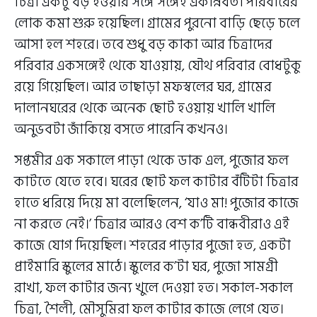
চিত্রা একটু বড় হওয়ার সঙ্গে সঙ্গেই একান্নবর্তী পরিবারের
লোক কমা শুরু হয়েছিল। গ্রামের পুরনো বাড়ি ছেড়ে চলে
আসা হল শহরে। তবে শুধু বড় কাকা আর চিত্রাদের
পরিবার একসঙ্গেই থেকে যাওয়ায়, যৌথ পরিবার বোধটুকু
রয়ে গিয়েছিল। আর তাছাড়া মফস্বলের ঘর, গ্রামের
দালানঘরের থেকে অনেক ছোট হওয়ায় খালি খালি
অনুভবটা জাঁকিয়ে বসতে পারেনি কখনও।
সপ্তমীর এক সকালে পাড়া থেকে ডাক এল, পুজোর ফল
কাটতে যেতে হবে। ঘরের ছোট ফল কাটার বঁটিটা চিত্রার
হাতে ধরিয়ে দিয়ে মা বলেছিলেন, ‘যাও মা! পুজোর কাজে
না করতে নেই।’ চিত্রার আরও বেশ ক’টি বান্ধবীরাও এই
কাজে যোগ দিয়েছিল। শহরের পাড়ার পুজো হত, একটা
প্রাইমারি স্কুলের মাঠে। স্কুলের ক’টা ঘর, পুজো সামগ্রী
রাখা, ফল কাটার জন্য খুলে দেওয়া হত। সকাল-সকাল
চিত্রা, শৈলী, মৌসুমিরা ফল কাটার কাজে লেগে যেত।