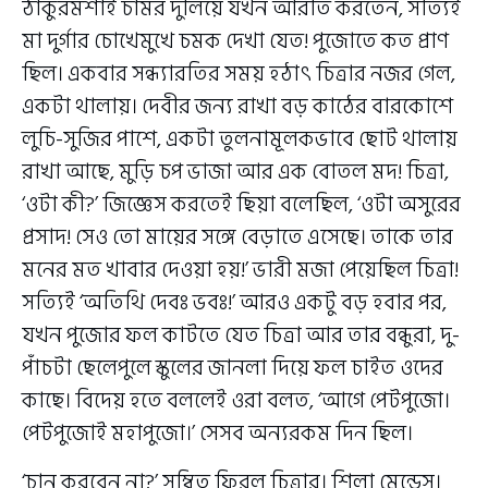
ঠাকুরমশাই চামর দুলিয়ে যখন আরতি করতেন, সত্যিই
মা দুর্গার চোখেমুখে চমক দেখা যেত! পুজোতে কত প্রাণ
ছিল। একবার সন্ধ্যারতির সময় হঠাৎ চিত্রার নজর গেল,
একটা থালায়। দেবীর জন্য রাখা বড় কাঠের বারকোশে
লুচি-সুজির পাশে, একটা তুলনামূলকভাবে ছোট থালায়
রাখা আছে, মুড়ি চপ ভাজা আর এক বোতল মদ! চিত্রা,
‘ওটা কী?’ জিজ্ঞেস করতেই ছিয়া বলেছিল, ‘ওটা অসুরের
প্রসাদ! সেও তো মায়ের সঙ্গে বেড়াতে এসেছে। তাকে তার
মনের মত খাবার দেওয়া হয়!’ ভারী মজা পেয়েছিল চিত্রা!
সত্যিই ‘অতিথি দেবঃ ভবঃ!’ আরও একটু বড় হবার পর,
যখন পুজোর ফল কাটতে যেত চিত্রা আর তার বন্ধুরা, দু-
পাঁচটা ছেলেপুলে স্কুলের জানলা দিয়ে ফল চাইত ওদের
কাছে। বিদেয় হতে বললেই ওরা বলত, ‘আগে পেটপুজো।
পেটপুজোই মহাপুজো।’ সেসব অন্যরকম দিন ছিল।
‘চান করবেন না?’ সম্বিত ফিরল চিত্রার। শিলা মেন্ডেস।