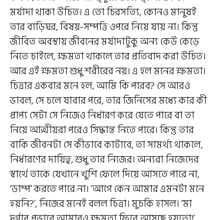
মর্যাদা থাকা উচিত। এ তো চিরসত্যি, কোনও মানুষই
তার বাড়িঘর, বিষয়-সম্পত্তি ওপরে নিয়ে যায় না। কিন্তু
জীবিত অবস্থায় জীবনের মর্যাদাটুকু অন্য কেউ কেড়ে
নিতে চাইলে, ক্ষমতা থাকলে তার প্রতিবাদ করা উচিত।
আর এই ক্ষমতা শুধু শরীরের নয়। এ হল মনের ক্ষমতা।
চিত্রার একবার মনে হল, আমি কি পারব? সে আরও
ভাবল, সে চলে যাবার পরে, তার জিনিসের মধ্যে কার কী
প্রাপ্য সেটা সে নিজেও নির্ধারণ করে যেতে পারে বা তা
নিয়ে আত্মীয়রা পরেও সিদ্ধান্ত নিতে পারে। কিন্তু তার
বাকি জীবনটা সে কীভাবে কাটাবে, তা সামর্থ্য থাকলে,
নির্ধারণের দায়িত্ব, শুধু তার নিজের। অন্যরা নিজেদের
স্বার্থে তাকে যেখানে খুশি ফেলে দিয়ে আসতে পারে না,
‘ডাম্প’ করতে পারে না। ‘আগে কেন আমার এমনটা মনে
হয়নি?’, নিজের মনেই বলল চিত্রা। মুচকি হাসল। ‘মা
দুর্গার প্রভাবে আমারও ক্ষমতা ফিরে আসছে হয়তো!’