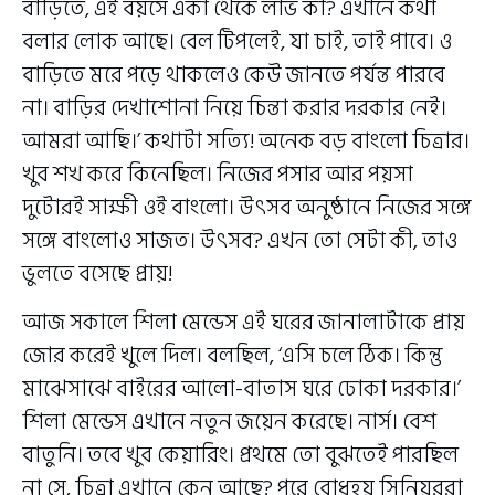
বাড়িতে, এই বয়সে একা থেকে লাভ কী? এখানে কথা
বলার লোক আছে। বেল টিপলেই, যা চাই, তাই পাবে। ও
বাড়িতে মরে পড়ে থাকলেও কেউ জানতে পর্যন্ত পারবে
না। বাড়ির দেখাশোনা নিয়ে চিন্তা করার দরকার নেই।
আমরা আছি।’ কথাটা সত্যি! অনেক বড় বাংলো চিত্রার।
খুব শখ করে কিনেছিল। নিজের পসার আর পয়সা
দুটোরই সাক্ষী ওই বাংলো। উৎসব অনুষ্ঠানে নিজের সঙ্গে
সঙ্গে বাংলোও সাজত। উৎসব? এখন তো সেটা কী, তাও
ভুলতে বসেছে প্রায়!
আজ সকালে শিলা মেন্ডেস এই ঘরের জানালাটাকে প্রায়
জোর করেই খুলে দিল। বলছিল, ‘এসি চলে ঠিক। কিন্তু
মাঝেসাঝে বাইরের আলো-বাতাস ঘরে ঢোকা দরকার।’
শিলা মেন্ডেস এখানে নতুন জয়েন করেছে। নার্স। বেশ
বাতুনি। তবে খুব কেয়ারিং। প্রথমে তো বুঝতেই পারছিল
না সে, চিত্রা এখানে কেন আছে? পরে বোধহয় সিনিয়ররা