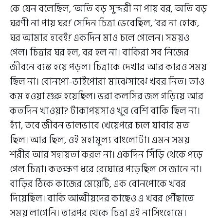
কে যেন বলেছিল, ‘অতি বড় সুন্দরী না পায় বর, অতি বড়
ঘরণী না পায় ঘর!’ সেদিন চিত্রা ভেবেছিল, ‘বর না হোক,
ঘর আমার হবেই!’ একদিন মাও চলে গেলেন। সময়ও
গেল। চিত্রার ঘর হল, বর হল না। বাকিরা সব নিজের
জীবনে ব্যস্ত হয়ে পড়ল। চিত্রাকে দেখার আর কারও সময়
ছিল না। বোনপো-ভাইপোরা মাঝেসাঝে খবর নিত। তাও
কম হওয়া শুরু হয়েছিল। ভরা কলসির জল গড়িয়ে আর
কতদিন খাওয়া? টাকাপয়সাও খুব বেশি বাকি ছিল না।
হ্যাঁ, তবে জীবন ভালভাবে খেয়েপরে চলে যাবার মত
ছিল। আর ছিল, ওই মহামূল্য বাংলোটা। এমন সময়
শরীর আর সহায়তা করল না। একদিন সিঁড়ি থেকে পড়ে
গেল চিত্রা। কতক্ষণ ধরে বেঘোরে পড়েছিল সে জানে না।
বাড়ির ঠিকে কাজের মেয়েটি, এক বোনপোকে খবর
দিয়েছিল। বাকি আত্মীয়দের কাছেও এ খবর পৌঁছাতে
সময় লাগেনি। তারপর থেকে চিত্রা এই নার্সিংহোমে।