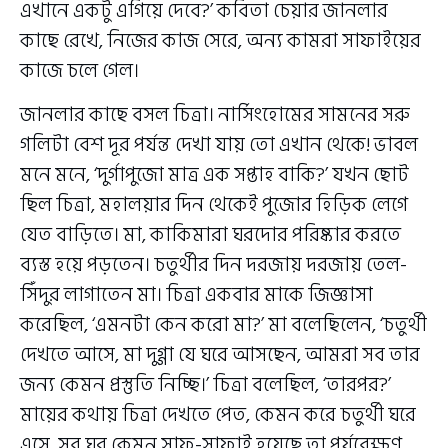
এখানে একটু এগিয়ে দেবে?’ কবিতা চেয়ার জানলার
কাছে রেখে, নিজের কাজ সেরে, অন্য কামরা সাফাইয়ের
কাজে চলে গেল।
জানলার কাছে বসল চিত্রা। নার্সিংহোমের সামনের সরু
গলিটা বেশ দূর পর্যন্ত দেখা যায় তো এখান থেকে! ভাবল
মনে মনে, ‘দুর্গাপুজো মাত্র এক সপ্তাহ বাকি?’ যখন ছোট
ছিল চিত্রা, মহালয়ার দিন থেকেই পুজোর হিড়িক লেগে
যেত বাড়িতে। মা, কাকিমারা ঘরদোর পরিষ্কার করতে
ব্যস্ত হয়ে পড়তেন। চতুর্থীর দিন দরজায় দরজায় তেল-
সিঁদুর লাগাতেন মা। চিত্রা একবার মাকে জিজ্ঞাসা
করেছিল, ‘এমনটা কেন করো মা?’ মা বলেছিলেন, ‘চতুর্থী
দেখতে আসে, মা দুগ্গা যে ঘরে আসছেন, আমরা সব তার
জন্য কেমন প্রস্তুতি নিচ্ছি।’ চিত্রা বলেছিল, ‘তারপর?’
মায়ের কথায় চিত্রা দেখতে পেত, কেমন করে চতুর্থী ঘরে
এসে, সব ঘর কেমন সাফ-সাফাই হয়েছে তা পর্যবেক্ষণ