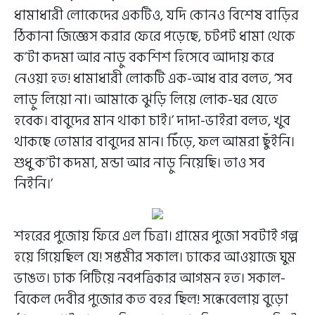
ধামাধারী লোকেদের একটিও, যদি কোনও বিশেষ বাড়ির
ঠিকানা জিজ্ঞেস করার ফেরে পড়েছে, চটপট ধামা থেকে
ক’টা কদমা আর নাড়ু বকশিশ হিসেবে আদায় করে
নেওয়া হত! ধামাধারী লোকটি এক-আধ বার বলত, ‘সব
লাড়ু লিয়ো না। আমাকে ঝুড়ি লিয়ে লোক-ঘর যেতে
হবেক। বাবুদের মান থাকা চাই।’ দাদা-ভাইরা বলত, খুব
থাকছে তোমার বাবুদের মান। চিঁড়ে, ফল আমরা ছুঁইনি।
শুধু ক’টা কদমা, মন্ডা আর নাড়ু নিয়েছি। তাও সব
নিইনি।’
শহরের পুজোয় ফিরে এল চিত্রা। গ্রামের পুজো সবটাই গল্প
হয়ে গিয়েছিল যে! সপ্তমীর সকাল। ঢাকের আওয়াজে ঘুম
ভাঙত। ঢাক পিটিয়ে নবপত্রিকার আগমন হত। সকাল-
বিকেল দেবীর পুজোর কত বহর ছিল! সন্ধেবেলায় বুড়ো