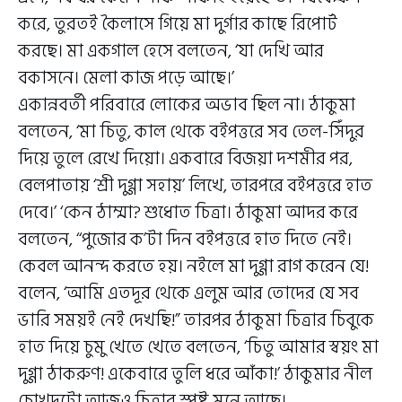
করে, তুরতই কৈলাসে গিয়ে মা দুর্গার কাছে রিপোর্ট
করছে। মা একগাল হেসে বলতেন, ‘যা দেখি আর
বকাসনে। মেলা কাজ পড়ে আছে।’
একান্নবর্তী পরিবারে লোকের অভাব ছিল না। ঠাকুমা
বলতেন, ‘মা চিতু, কাল থেকে বইপত্তরে সব তেল-সিঁদুর
দিয়ে তুলে রেখে দিয়ো। একবারে বিজয়া দশমীর পর,
বেলপাতায় ‘শ্রী দুগ্গা সহায়’ লিখে, তারপরে বইপত্তরে হাত
দেবে।’ ‘কেন ঠাম্মা? শুধোত চিত্রা। ঠাকুমা আদর করে
বলতেন, ‘‘পুজোর ক’টা দিন বইপত্তরে হাত দিতে নেই।
কেবল আনন্দ করতে হয়। নইলে মা দুগ্গা রাগ করেন যে!
বলেন, ‘আমি এতদূর থেকে এলুম আর তোদের যে সব
ভারি সময়ই নেই দেখছি!” তারপর ঠাকুমা চিত্রার চিবুকে
হাত দিয়ে চুমু খেতে খেতে বলতেন, ‘চিতু আমার স্বয়ং মা
দুগ্গা ঠাকরুণ! একেবারে তুলি ধরে আঁকা!’ ঠাকুমার নীল
চোখদুটো আজও চিত্রার স্পষ্ট মনে আছে।