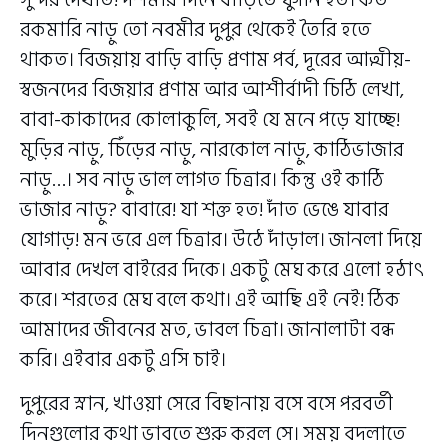
সুন্দর দেখাত! দশমীর দিনে বাড়িতে ঘুগনি হত। কত
রকমারি নাড়ু তো নবমীর দুপুর থেকেই তৈরি হতে
থাকত। বিজয়ায় বাড়ি বাড়ি প্রণাম পর্ব, দূরের আত্মীয়-
স্বজনদের বিজয়ার প্রণাম আর আশীর্বাদী চিঠি লেখা,
বাবা-কাকাদের কোলাকুলি, সবই যে মনে পড়ে যাচ্ছে!
মুড়ির নাড়ু, চিঁড়ের নাড়ু, নারকোল নাড়ু, কাঠিভাজার
নাড়ু…। সব নাড়ু ভাল লাগত চিত্রার। কিন্তু ওই কাঠি
ভাজার নাড়ু? বাবারে! যা শক্ত হত! দাঁত ভেঙে যাবার
যোগাড়! মন ভরে এল চিত্রার। উঠে দাঁড়াল। জানলা দিয়ে
আবার দেখল বাইরের দিকে। একটু মেঘ করে এলো হঠাৎ
করে। শরতের মেঘ বলে কথা। এই আছি এই নেই! ঠিক
আমাদের জীবনের মত, ভাবল চিত্রা। জানালাটা বন্ধ
করি। এইবার একটু এসি চাই।
দুপুরের স্নান, খাওয়া সেরে বিছানায় বসে বসে পরবর্তী
দিনগুলোর কথা ভাবতে শুরু করল সে। সময় বদলাতে