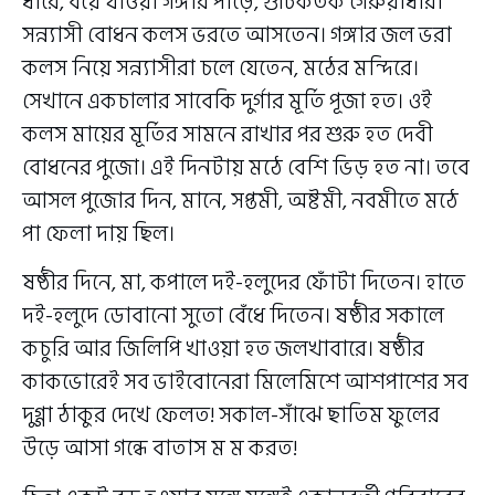
ধারে, বয়ে যাওয়া গঙ্গার পাড়ে, গুটিকতক গেরুয়াধারী
সন্ন্যাসী বোধন কলস ভরতে আসতেন। গঙ্গার জল ভরা
কলস নিয়ে সন্ন্যাসীরা চলে যেতেন, মঠের মন্দিরে।
সেখানে একচালার সাবেকি দুর্গার মূর্তি পূজা হত। ওই
কলস মায়ের মূর্তির সামনে রাখার পর শুরু হত দেবী
বোধনের পুজো। এই দিনটায় মঠে বেশি ভিড় হত না। তবে
আসল পুজোর দিন, মানে, সপ্তমী, অষ্টমী, নবমীতে মঠে
পা ফেলা দায় ছিল।
ষষ্ঠীর দিনে, মা, কপালে দই-হলুদের ফোঁটা দিতেন। হাতে
দই-হলুদে ডোবানো সুতো বেঁধে দিতেন। ষষ্ঠীর সকালে
কচুরি আর জিলিপি খাওয়া হত জলখাবারে। ষষ্ঠীর
কাকভোরেই সব ভাইবোনেরা মিলেমিশে আশপাশের সব
দুগ্গা ঠাকুর দেখে ফেলত! সকাল-সাঁঝে ছাতিম ফুলের
উড়ে আসা গন্ধে বাতাস ম ম করত!