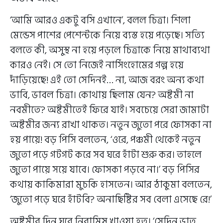
‘আমি আরও একটু বসি এখানে’, বলল চিত্রা। শিলা
মেন্ডেস পাশের পেশেন্টকে নিয়ে ব্যস্ত হয়ে পড়েছে। সত্যি
বলতে কী, অসুস্থ না হয়ে পড়লে চিত্রাকে নিয়ে মাথাব্যথা
কারও নেই। সে তো নিজেই নার্সিংহোমের গল্প হয়ে
দাঁড়িয়েছে! এই তো সেদিনই… না, আজ বরং অন্য কথা
ভাবি, ভাবল চিত্রা। কোথায় ছিলাম যেন? অষ্টমী না
নবমীতে? অষ্টমীতেই ফিরে যাই। সবচেয়ে সেরা জামাটা
অষ্টমীর জন্য রাখা থাকত। নতুন জুতো পরে ফোসকা না
হয় পায়ে! বড় পিসি বলতেন, ‘ওরে, পঞ্চমী থেকেই নতুন
জুতো পড়ে গটগট করে সব ঘরে হাঁটা শুরু কর। তাহলে
জুতো পায়ে সয়ে যাবে। ফোসকা পড়বে না।’ বড় পিসির
কথায় কাকিমারা মুচকি হাসতেন। আর ঠাকুমা বলতেন,
‘জুতো পড়ে ঘরে হাঁটবি? অনাছিষ্টির সব বেলা এসেছে রে!’
অষ্টমীর দিন ঘরে নিরামিষ খাওয়া হত। ‘সেদিন ভাত