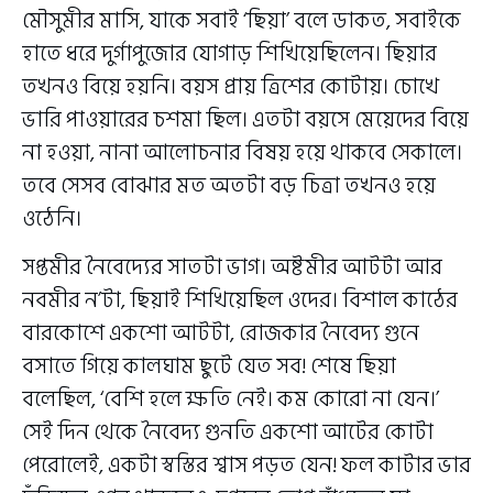
মৌসুমীর মাসি, যাকে সবাই ‘ছিয়া’ বলে ডাকত, সবাইকে
হাতে ধরে দুর্গাপুজোর যোগাড় শিখিয়েছিলেন। ছিয়ার
তখনও বিয়ে হয়নি। বয়স প্রায় ত্রিশের কোটায়। চোখে
ভারি পাওয়ারের চশমা ছিল। এতটা বয়সে মেয়েদের বিয়ে
না হওয়া, নানা আলোচনার বিষয় হয়ে থাকবে সেকালে।
তবে সেসব বোঝার মত অতটা বড় চিত্রা তখনও হয়ে
ওঠেনি।
সপ্তমীর নৈবেদ্যের সাতটা ভাগ। অষ্টমীর আটটা আর
নবমীর ন’টা, ছিয়াই শিখিয়েছিল ওদের। বিশাল কাঠের
বারকোশে একশো আটটা, রোজকার নৈবেদ্য গুনে
বসাতে গিয়ে কালঘাম ছুটে যেত সব! শেষে ছিয়া
বলেছিল, ‘বেশি হলে ক্ষতি নেই। কম কোরো না যেন।’
সেই দিন থেকে নৈবেদ্য গুনতি একশো আটের কোটা
পেরোলেই, একটা স্বস্তির শ্বাস পড়ত যেন! ফল কাটার ভার