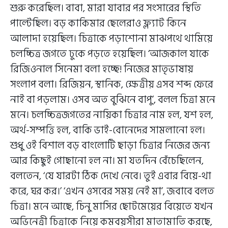
শুরু করেছিল। বাবা, মারা যাবার পর সংসারের স্থিতি
পাল্টেছিল। বড় কাকিমার ছেলেরাও ফ্ল্যাট কিনে
আলাদা হয়েছিল। চিত্রাকে পড়াশোনা মাঝপথে থামিয়ে
চলচ্চিত্র জগতে ঢুকে পড়তে হয়েছিল। ‘আজকাল যাকে
রিজিওনাল সিনেমা বলা হচ্ছে! নিজের মাতৃভাষায়
সংলাপ বলা। রিজিয়ন, স্থানিক, ক্ষেত্রীয় এসব শব্দ ফেরে
নাই বা পড়লাম। ওসব অত বুঝিনে বাপু’, বলল চিত্রা মনে
মনে। চলচ্চিত্রজগতের নায়িকা চিত্রার নাম হল, যশ হল,
অর্থ-সম্পত্তি হল, বাকি ভাই-বোনেদের সামলানো হল।
শুধু ওই বিশাল বড় বাংলোটি ছাড়া চিত্রার নিজের জন্য
আর কিছুই গোছানো হল না। মা যতদিন বেঁচেছিলেন,
বলতেন, ‘যে যারটা ঠিক দেখে নেবে। তুই এবার বিয়ে-থা
করে, ঘর কর।’ ‘এখন ওসবের সময় নেই মা’, জবাবে বলত
চিত্রা। মনে আছে, চিনু মাসির ছোটমেয়ের বিয়েতে যখন
অভিনেত্রী চিত্রাকে নিয়ে কমবয়সীরা মাতামাতি করছে,