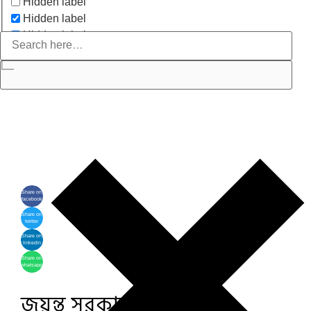
Hidden label
Hidden label
Hidden label
Hidden label
Share on
facebook
Share on
twitter
Share on
linkedin
Share on
whatsapp
জয়ন্ত সরকারের কবিতা