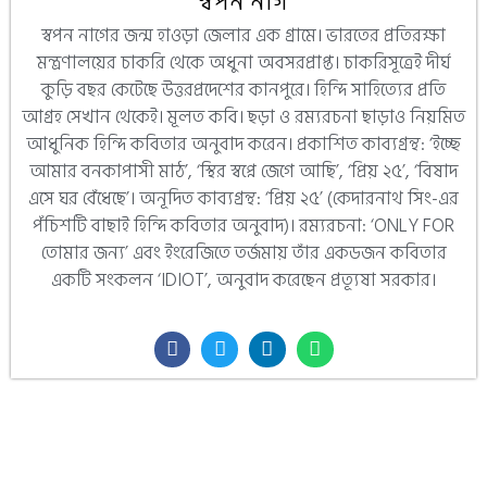
স্বপন নাগ
স্বপন নাগের জন্ম হাওড়া জেলার এক গ্রামে। ভারতের প্রতিরক্ষা
মন্ত্রণালয়ের চাকরি থেকে অধুনা অবসরপ্রাপ্ত। চাকরিসূত্রেই দীর্ঘ
কুড়ি বছর কেটেছে উত্তরপ্রদেশের কানপুরে। হিন্দি সাহিত্যের প্রতি
আগ্রহ সেখান থেকেই। মূলত কবি। ছড়া ও রম্যরচনা ছাড়াও নিয়মিত
আধুনিক হিন্দি কবিতার অনুবাদ করেন। প্রকাশিত কাব্যগ্রন্থ: ‘ইচ্ছে
আমার বনকাপাসী মাঠ’, ‘স্থির স্বপ্নে জেগে আছি’, ‘প্রিয় ২৫’, ‘বিষাদ
এসে ঘর বেঁধেছে’। অনূদিত কাব্যগ্রন্থ: ‘প্রিয় ২৫’ (কেদারনাথ সিং-এর
পঁচিশটি বাছাই হিন্দি কবিতার অনুবাদ)। রম্যরচনা: ‘ONLY FOR
তোমার জন্য’ এবং ইংরেজিতে তর্জমায় তাঁর একডজন কবিতার
একটি সংকলন ‘IDIOT’, অনুবাদ করেছেন প্রত্যূষা সরকার।