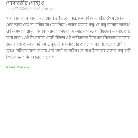
গোদাবরীর গোমুখে
June 27, 2026
No Comments
গঙ্গার মর্ত্যে আগমন নিয়ে যেমন ভগীরথের গল্প, তেমনই গোদাবরীর উৎসস্থলে না
এলে জানা যেত না, দক্ষিণের গঙ্গা নিয়েও আছে হাজার গল্প। যে গল্প জানাবে আজও
এই অঞ্চলের মানুষ অনেক সময়েই কাছাকাছি আর কোনও পানীয়জল না পেয়ে কষ্ট
করে হলেও এই উৎসস্থলে এসেই শীতল এই পানীয়জল নিয়ে যান নিজেদের কাজের
জন্য। গঙ্গা বা অন্য নদী সে শুধু ধার্মিক আবেগের কারণে পবিত্র না, হাজার প্রাণীর
‘তৃষ্ণা’ মেটাবার জন্য সে হয়ে ওঠে ‘দেবী’ বা ‘পবিত্র’। সে পথে মিশে যায় হাজার গল্প-কষ্ট
কিংবা দিনযাপনের চরম বাস্তবতা।
Read More »