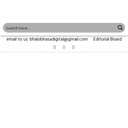
email to us: bhalobhasadigital@gmail.com
Editorial Board