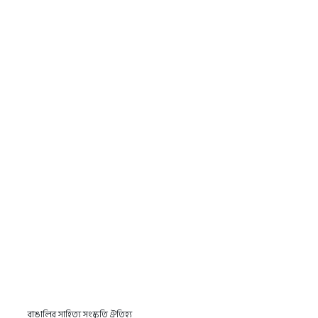
বাঙালির সাহিত্য সংস্কৃতি ঐতিহ্য