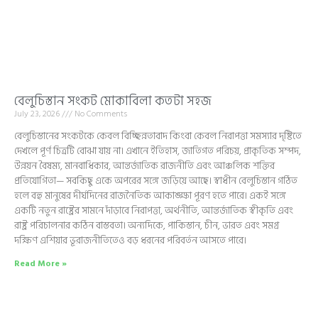
বেলুচিস্তান সংকট মোকাবিলা কতটা সহজ
July 23, 2026
No Comments
বেলুচিস্তানের সংকটকে কেবল বিচ্ছিন্নতাবাদ কিংবা কেবল নিরাপত্তা সমস্যার দৃষ্টিতে
দেখলে পূর্ণ চিত্রটি বোঝা যায় না। এখানে ইতিহাস, জাতিগত পরিচয়, প্রাকৃতিক সম্পদ,
উন্নয়ন বৈষম্য, মানবাধিকার, আন্তর্জাতিক রাজনীতি এবং আঞ্চলিক শক্তির
প্রতিযোগিতা— সবকিছু একে অপরের সঙ্গে জড়িয়ে আছে। স্বাধীন বেলুচিস্তান গঠিত
হলে বহু মানুষের দীর্ঘদিনের রাজনৈতিক আকাঙ্ক্ষা পূরণ হতে পারে। একই সঙ্গে
একটি নতুন রাষ্ট্রের সামনে দাঁড়াবে নিরাপত্তা, অর্থনীতি, আন্তর্জাতিক স্বীকৃতি এবং
রাষ্ট্র পরিচালনার কঠিন বাস্তবতা। অন্যদিকে, পাকিস্তান, চীন, ভারত এবং সমগ্র
দক্ষিণ এশিয়ার ভূরাজনীতিতেও বড় ধরনের পরিবর্তন আসতে পারে।
Read More »