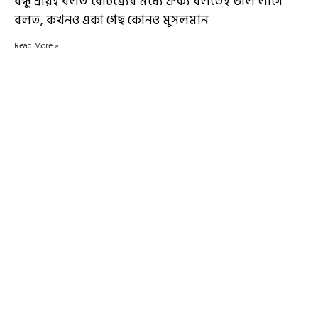
বন্ধু প্রায়ই বলত বৈচিত্র্যের মধ্যে ঐক্য বলতেই ভাল লাগে
বলত, কখনও একা গেছ কোনও মুসলমান
Read More »