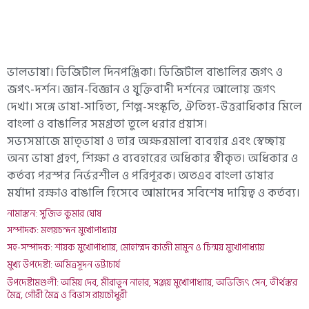
ভালভাষা। ডিজিটাল দিনপঞ্জিকা। ডিজিটাল বাঙালির জগৎ ও
জগৎ-দর্শন। জ্ঞান-বিজ্ঞান ও যুক্তিবাদী দর্শনের আলোয় জগৎ
দেখা। সঙ্গে ভাষা-সাহিত্য, শিল্প-সংস্কৃতি, ঐতিহ্য-উত্তরাধিকার মিলে
বাংলা ও বাঙালির সমগ্রতা তুলে ধরার প্রয়াস।
সভ্যসমাজে মাতৃভাষা ও তার অক্ষরমালা ব্যবহার এবং স্বেচ্ছায়
অন্য ভাষা গ্রহণ, শিক্ষা ও ব্যবহারের অধিকার স্বীকৃত। অধিকার ও
কর্তব্য পরস্পর নির্ভরশীল ও পরিপূরক। অতএব বাংলা ভাষার
মর্যাদা রক্ষাও বাঙালি হিসেবে আমাদের সবিশেষ দায়িত্ব ও কর্তব্য।
নামাঙ্কন: সুজিত কুমার ঘোষ
সম্পাদক: মলয়চন্দন মুখোপাধ্যায়
সহ-সম্পাদক: শায়ক মুখোপাধ্যায়, মোহাম্মদ কাজী মামুন ও চিন্ময় মুখোপাধ্যায়
মুখ্য উপদেষ্টা: অমিত্রসূদন ভট্টাচার্য
উপদেষ্টামণ্ডলী: অমিয় দেব, মীরাতুন নাহার, সঞ্জয় মুখোপাধ্যায়, অভিজিৎ সেন, তীর্থঙ্কর
মৈত্র, গৌরী মৈত্র ও বিভাস রায়চৌধুরী