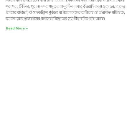
নামের সঙ্গে হুবহু মিলে যায়। মোহন রায়হান কবিতায় সহসা আগন্তুক নন। তাঁর আছে
পরম্পরা, ঐতিহ্য, পুরনো দশকসমূহের অনুবর্তিতা আর উত্তরাধিকার। একাত্তর, তার-ও
আগের বাহান্নো, বা সাতচল্লিশ পূর্ববঙ্গ বা বাংলাদেশের কবিতায় যে রেখাপাত ঘটিয়েছে,
আলো আর অন্ধকারের কলমকারিতে তার মহাগীত রচিত হয়ে আছে।
Read More »