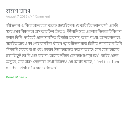
বাইশে শ্রাবণ
August 7, 2026
1 Comment
রবীন্দ্রনাথ-ও কিন্তু আত্মহত্যা করতে চেয়েছিলেন। যে কবি চির আশাবাদী, একটা
সময় প্রখর বিষণ্নতা গ্রাস করেছিল তাঁকেও। ইউনানি মতে একবার নিজের চিকিৎসা
করান তিনি। তাইতেই এমন মানসিক বিপর্যয়। অবসাদ, কান্না পাওয়া, আত্মহননেচ্ছা,
সাময়িকভাবে এসব পেয়ে বসেছিল তাঁকে। পুত্র রথীন্দ্রনাথকে চিঠিতে জানাচ্ছেন তিনি,
‘দিনরাত্রি মরবার কথা এবং মরবার ইচ্ছা আমাকে তাড়না করছে। মনে হচ্ছে আমার
দ্বারা কিছুই হয় নি এবং হবে না। আমার জীবন যেন আগাগোড়া ব্যর্থ।’ কবির এহেন
অনুভব, ভাবা যায়? এন্ড্রুজকে লেখা চিঠিতেও এর সমর্থন আছে, ‘l feel that l am
on the brink of a breakdown.’
Read More »