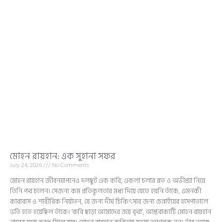
মোহন রায়হান: এক সুহানা সফর
July 24, 2026
No Comments
মোহন রায়হান জীবনযাপনেও দলছুট এক কবি, একলা চলার ব্রত ও অভীপ্সা নিয়ে
তিনি পথ চলেন। সেজন্য কম প্রতিকূলতার মধ্য দিয়ে যেতে হয়নি তাঁকে, এমনকী
কারাবাস ও শারীরিক নির্যাতন, যে জন্য দীর্ঘ চিকিৎসার জন্য চেন্নাইয়ের হাসপাতালে
ভর্তি হতে হয়েছিল তাঁকে। ‘কবি ছাড়া আমাদের জয় বৃথা’, আপ্তবাক্যটি মোহন রায়হান