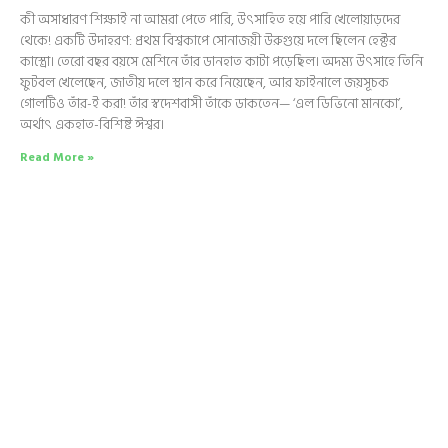
কী অসাধারণ শিক্ষাই না আমরা পেতে পারি, উৎসাহিত হয়ে পারি খেলোয়াড়দের
থেকে! একটি উদাহরণ: প্রথম বিশ্বকাপে সোনাজয়ী উরুগুয়ে দলে ছিলেন হেক্টর
কাস্ত্রো। তেরো বছর বয়সে মেশিনে তাঁর ডানহাত কাটা পড়েছিল। অদম্য উৎসাহে তিনি
ফুটবল খেলেছেন, জাতীয় দলে স্থান করে নিয়েছেন, আর ফাইনালে জয়সূচক
গোলটিও তাঁর-ই করা! তাঁর স্বদেশবাসী তাঁকে ডাকতেন— ‘এল ডিভিনো মানকো’,
অর্থাৎ একহাত-বিশিষ্ট ঈশ্বর।
Read More »