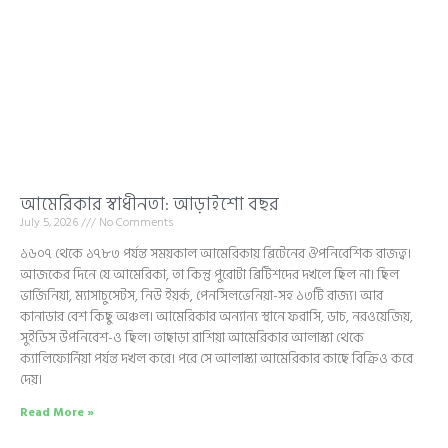
আমেরিকার স্বাধীনতা: আড়াইশো বছর
July 5, 2026
No Comments
১৬০৭ থেকে ১৭৮৩ পর্যন্ত সময়কাল আমেরিকায় ব্রিটেনের ঔপনিবেশিক রাজত্ব।
আজকের দিনে যে আমেরিকা, তা কিন্তু পুরোটা ব্রিটিশদের দখলে ছিল না। ছিল
ভার্জিনিয়া, ম্যাসাচুসেটস, নিউ ইয়র্ক, পেনসিলভেনিয়া-সহ ১৩টি রাজ্য। আর
কানাডার বেশ কিছু অঞ্চল। আমেরিকার অন্যান্য স্থানে ফরাসি, ডাচ, নরওয়েজিয়,
সুইডিস উপনিবেশ-ও ছিল। তাছাড়া রাশিয়া আমেরিকার আলাস্কা থেকে
ক্যালিফোর্নিয়া পর্যন্ত দখল করে। পরে সে আলাস্কা আমেরিকার কাছে বিক্রিও করে
দেয়।
Read More »