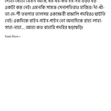
পেটো-খেটো যেমন আছে, ধর-বর-কর-হর-সর-ভড়ও বড়
একটা কম নেই। এমনকি সামন্ত-সেনাপতিরাও হাজির। দাঁ-খাঁ-
তা-দে-শী তবলার তালসম একাক্ষরী বাঙালি পদবিরও ঘাটতি
নেই। একদিকে বাইন-গাইন-পাইন তো অন্যদিকে রাহা-লাহা-
সাহা-নাহা… আহা! কত বাহারি পদবির ছড়াছড়ি!
Read More »