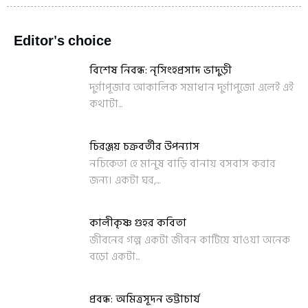
Editor's choice
বিশেষ নিবন্ধ: নৃসিংহপ্রসাদ ভাদুড়ী
দুর্গাপূজার আকালিক সমাধান দুর্গাপুজো এলেই এই
কথাটা...
চিরঞ্জয় চক্রবর্তীর উপন্যাস
নচিকেতা হে মানুষ বাড়ি বানায় বসবাস করার
জন্য। একটা ঘর,...
কালীকৃষ্ণ গুহর কবিতা
জীবনের গল্প একটা জীবন কাটিয়ে যাওয়া অনেক
বড়ো একটা...
প্রবন্ধ: অমিত্রসূদন ভট্টাচার্য