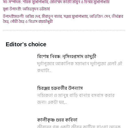
সহ-সম্পাদক: শায়ক মুখোপাধ্যায়, মোহাম্মদ কাজী মামুন ও চিন্ময় মুখোপাধ্যায়
মুখ্য উপদেষ্টা: অমিত্রসূদন ভট্টাচার্য
উপদেষ্টামণ্ডলী: অমিয় দেব, মীরাতুন নাহার, সঞ্জয় মুখোপাধ্যায়, অভিজিৎ সেন, তীর্থঙ্কর
মৈত্র, গৌরী মৈত্র ও বিভাস রায়চৌধুরী
Editor's choice
বিশেষ নিবন্ধ: নৃসিংহপ্রসাদ ভাদুড়ী
দুর্গাপূজার আকালিক সমাধান দুর্গাপুজো এলেই এই
কথাটা...
চিরঞ্জয় চক্রবর্তীর উপন্যাস
নচিকেতা হে মানুষ বাড়ি বানায় বসবাস করার
জন্য। একটা ঘর,...
কালীকৃষ্ণ গুহর কবিতা
জীবনের গল্প একটা জীবন কাটিয়ে যাওয়া অনেক