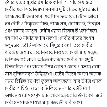
উপরে ঘটের মুখের প্রসারিত কানা অংশটি হয়ে ওঠে
দেবীর এক শিরোভূষণ। মনসার দুটি হাতের মুঠিতে ধরা
থাকে একটি করে সাপ। একটানে দ্রুত রেখা টেনে আঁকা
হয় ঠোঁট ও চিবুকের ভাঁজ, নাকে নথ, চোখের ভ্রূ, ত্রিনয়ন
এবং হাতের আঙুল। দেবীর গয়না হিসেবে উৎকীর্ণ করা
হয় সাপ ও সাপের ফণার নকশা। দেবীর গায়ের রং হয়
হলুদ এবং ঠোঁট আঁকা হয় সিঁদুরের বর্ণে। তবে দেবীর
পরিধেয় বস্ত্রের রং কোনও কোনও ঘটে দেখা যায় সবুজ,
বেশিরভাগই লাল। অক্ষিগোলকসহ দেবীর চোখদুটি
বিস্ফারিত এবং হাতের উপর কোনও কোনও ক্ষেত্রে দেখা
যায় বৃশ্চিকসদৃশ উল্কিরেখা। ঘটের নিচের অংশে অনেক
সময় চিত্রিত হয় পদ্ম ফুলের অলংকরণ, যার উপরে থাকে
দেবীর অধিষ্ঠান। এসব মিলিয়ে মনসার ঘটটি বেশ
অর্থবহ ও বৈশিষ্ট্যপূর্ণ এক লোকচিত্রকলার উদাহরণ। ঘটে
দেবী মনসাকে পাওয়া যায় গর্ভবতী নারীরূপে।