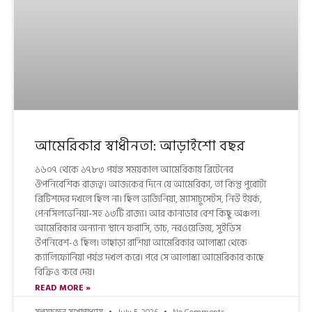
আমেরিকার স্বাধীনতা: আড়াইশো বছর
১৬০৭ থেকে ১৭৮৩ পর্যন্ত সময়কাল আমেরিকায় ব্রিটেনের
ঔপনিবেশিক রাজত্ব। আজকের দিনে যে আমেরিকা, তা কিন্তু পুরোটা
ব্রিটিশদের দখলে ছিল না। ছিল ভার্জিনিয়া, ম্যাসাচুসেটস, নিউ ইয়র্ক,
পেনসিলভেনিয়া-সহ ১৩টি রাজ্য। আর কানাডার বেশ কিছু অঞ্চল।
আমেরিকার অন্যান্য স্থানে ফরাসি, ডাচ, নরওয়েজিয়, সুইডিস
উপনিবেশ-ও ছিল। তাছাড়া রাশিয়া আমেরিকার আলাস্কা থেকে
ক্যালিফোর্নিয়া পর্যন্ত দখল করে। পরে সে আলাস্কা আমেরিকার কাছে
বিক্রিও করে দেয়।
READ MORE »