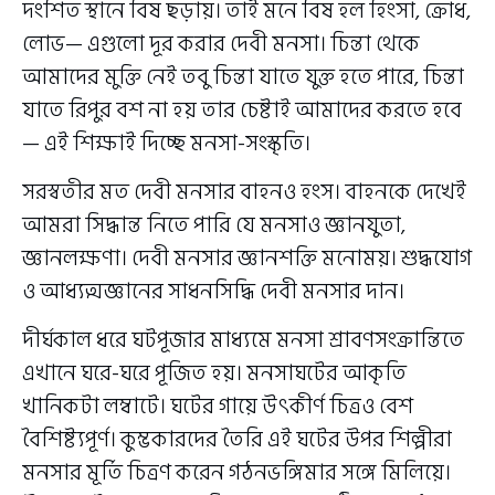
দংশিত স্থানে বিষ ছড়ায়। তাই মনে বিষ হল হিংসা, ক্রোধ,
লোভ— এগুলো দূর করার দেবী মনসা। চিন্তা থেকে
আমাদের মুক্তি নেই তবু চিন্তা যাতে যুক্ত হতে পারে, চিন্তা
যাতে রিপুর বশ না হয় তার চেষ্টাই আমাদের করতে হবে
— এই শিক্ষাই দিচ্ছে মনসা-সংস্কৃতি।
সরস্বতীর মত দেবী মনসার বাহনও হংস। বাহনকে দেখেই
আমরা সিদ্ধান্ত নিতে পারি যে মনসাও জ্ঞানযুতা,
জ্ঞানলক্ষণা। দেবী মনসার জ্ঞানশক্তি মনোময়। শুদ্ধযোগ
ও আধ্যত্মজ্ঞানের সাধনসিদ্ধি দেবী মনসার দান।
দীর্ঘকাল ধরে ঘটপূজার মাধ্যমে মনসা শ্রাবণসংক্রান্তিতে
এখানে ঘরে-ঘরে পূজিত হয়। মনসাঘটের আকৃতি
খানিকটা লম্বাটে। ঘটের গায়ে উৎকীর্ণ চিত্রও বেশ
বৈশিষ্ট্যপূর্ণ। কুম্ভকারদের তৈরি এই ঘটের উপর শিল্পীরা
মনসার মূর্তি চিত্রণ করেন গঠনভঙ্গিমার সঙ্গে মিলিয়ে।