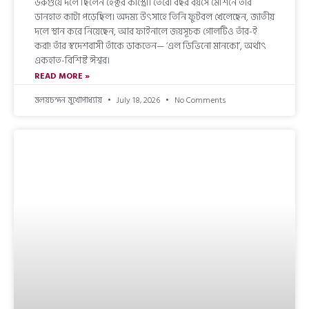
উরুগুয়ে দলে ছিলেন হেক্টর কাস্ত্রো। তেরো বছর বয়সে মেশিনে তাঁর
ডানহাত কাটা পড়েছিল। অদম্য উৎসাহে তিনি ফুটবল খেলেছেন, জাতীয়
দলে স্থান করে নিয়েছেন, আর ফাইনালে জয়সূচক গোলটিও তাঁর-ই
করা! তাঁর স্বদেশবাসী তাঁকে ডাকতেন— ‘এল ডিভিনো মানকো’, অর্থাৎ
একহাত-বিশিষ্ট ঈশ্বর।
READ MORE »
মলয়চন্দন মুখোপাধ্যায়
July 18, 2026
No Comments