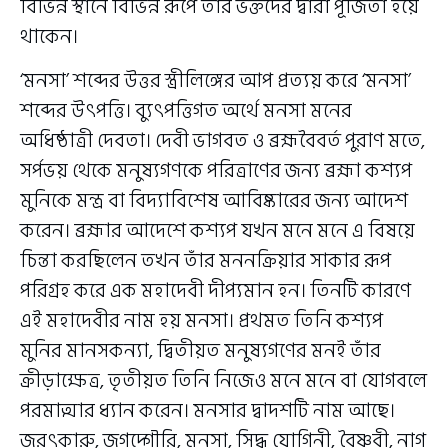
বিভিন্ন স্থানে বিভিন্ন রূপে তাঁর ভক্তদের দ্বারা পূজিতা হয়ে
থাকেন।
‘মনসা’ শব্দের উত্তর স্ত্রীলিঙ্গের আপ প্রত্যয় করে ‘মনসা’
শব্দের উৎপত্তি। ব্যুৎপত্তিগত অর্থে মনসা মনের
অধিষ্ঠাত্রী দেবতা। দেবী ভাগবত ও ব্রহ্মবৈবর্ত পুরাণ মতে,
সর্পভয় থেকে মনুষ্যগণকে পরিত্রাণের জন্য ব্রহ্মা কশ্যপ
মুনিকে মন্ত্র বা বিদ্যাবিশেষ আবিষ্কারের জন্য আদেশ
করেন। ব্রহ্মার আদেশে কশ্যপ যখন মনে মনে এ বিষয়ে
চিন্তা করছিলেন তখন তাঁর মননক্রিয়ার সাকার রূপ
পরিগ্রহ করে এক মহাদেবী দীপ্যমান হন। তিনটি কারণে
এই মহাদেবীর নাম হয় মনসা। প্রথমত তিনি কশ্যপ
মুনির মানসকন্যা, দ্বিতীয়ত মনুষ্যগণের মনই তাঁর
ক্রীড়াক্ষেত্র, তৃতীয়ত তিনি নিজেও মনে মনে বা যোগবলে
পরমাত্মার ধ্যান করেন। মনসার দ্বাদশটি নাম আছে।
জরৎকারু, জগদ্গৌরি, মনসা, সিদ্ধ যোগিনী, বৈষ্ণবী, নাগ