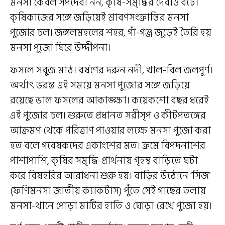
মনসা কেবল সর্পদেবী নন, কৃষি-সমৃদ্ধির দেবীও বটে।
কৃষিকাজের সঙ্গে জড়িয়েই শ্রাবণসংক্রান্তির মনসা
পুজোর চল। জঙ্গলমহলের শহর, গাঁ-গঞ্জ জুড়েই তৈরি হয়
মনসা পুজো ঘিরে উদ্দীপনা।
ফসলে সবুজ মাঠ। বর্ষণের দরুন নদী, খাল-বিল জলপূর্ণ।
অর্থাৎ ভরন্ত এই সময়ে মনসা পুজোর সঙ্গে জড়িয়ে
রয়েছে ভাল ফসলের আকাঙ্ক্ষা। কয়েকশো বছর ধরেই
এই পুজোর চল। শুরুতে প্রধানত সরীসৃপ ও কীটপতঙ্গের
আক্রমণ থেকে পরিত্রাণ পাওয়ার লক্ষে মনসা পুজো করা
হত বলে গবেষকদের একাংশের মত। ক্রমে বিপদনাশের
পাশাপাশি, কৃষির সমৃদ্ধি-প্রার্থনায় গৃহস্থ বাড়িতে ঘটা
করে বিষহরির আরাধনা শুরু হয়। বাড়ির উঠোনে ‘সিজ’
(ফণিমনসা জাতীয় ক্যাকটাস) পুঁতে সেই গাছের তলায়
মনসা-থানে পোড়া মাটির হাতি ও ঘোড়া রেখে পুজো হয়।