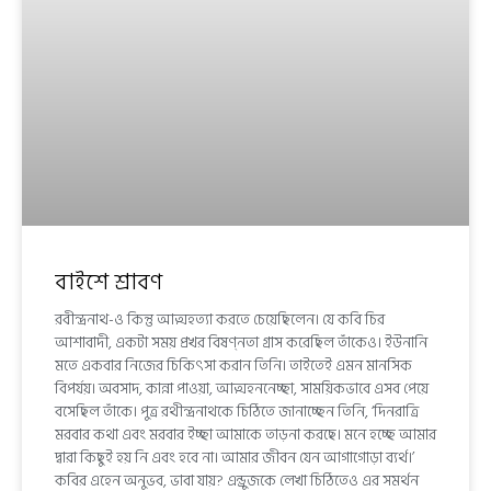
বাইশে শ্রাবণ
রবীন্দ্রনাথ-ও কিন্তু আত্মহত্যা করতে চেয়েছিলেন। যে কবি চির
আশাবাদী, একটা সময় প্রখর বিষণ্নতা গ্রাস করেছিল তাঁকেও। ইউনানি
মতে একবার নিজের চিকিৎসা করান তিনি। তাইতেই এমন মানসিক
বিপর্যয়। অবসাদ, কান্না পাওয়া, আত্মহননেচ্ছা, সাময়িকভাবে এসব পেয়ে
বসেছিল তাঁকে। পুত্র রথীন্দ্রনাথকে চিঠিতে জানাচ্ছেন তিনি, ‘দিনরাত্রি
মরবার কথা এবং মরবার ইচ্ছা আমাকে তাড়না করছে। মনে হচ্ছে আমার
দ্বারা কিছুই হয় নি এবং হবে না। আমার জীবন যেন আগাগোড়া ব্যর্থ।’
কবির এহেন অনুভব, ভাবা যায়? এন্ড্রুজকে লেখা চিঠিতেও এর সমর্থন