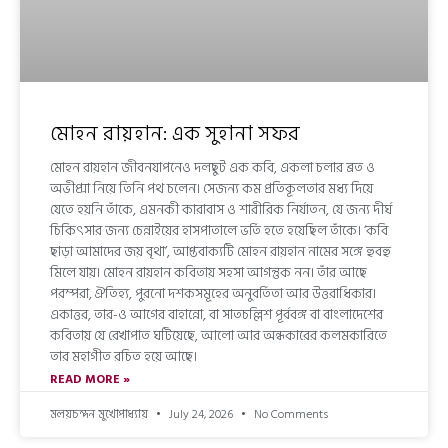
মোহন রায়হান: এক সুহানা সফর
মোহন রায়হান জীবনযাপনেও দলছুট এক কবি, একলা চলার ব্রত ও
অভীপ্সা নিয়ে তিনি পথ চলেন। সেজন্য কম প্রতিকূলতার মধ্য দিয়ে
যেতে হয়নি তাঁকে, এমনকী কারাবাস ও শারীরিক নির্যাতন, যে জন্য দীর্ঘ
চিকিৎসার জন্য চেন্নাইয়ের হাসপাতালে ভর্তি হতে হয়েছিল তাঁকে। ‘কবি
ছাড়া আমাদের জয় বৃথা’, আপ্তবাক্যটি মোহন রায়হান নামের সঙ্গে হুবহু
মিলে যায়। মোহন রায়হান কবিতায় সহসা আগন্তুক নন। তাঁর আছে
পরম্পরা, ঐতিহ্য, পুরনো দশকসমূহের অনুবর্তিতা আর উত্তরাধিকার।
একাত্তর, তার-ও আগের বাহান্নো, বা সাতচল্লিশ পূর্ববঙ্গ বা বাংলাদেশের
কবিতায় যে রেখাপাত ঘটিয়েছে, আলো আর অন্ধকারের কলমকারিতে
তার মহাগীত রচিত হয়ে আছে।
READ MORE »
মলয়চন্দন মুখোপাধ্যায়
July 24, 2026
No Comments