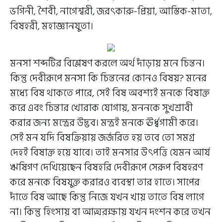
ভগিনী, শৈবী, নাগেশ্বরী, জরৎকারু-প্রিয়া, আস্তিক-মাতা,
বিষহরী, মহাজ্ঞানযুতা।
মনসা শব্দটির বিশ্লেষণ করলে অর্থ দাঁড়ায় মনে চিন্তন।
কিন্তু দেবীরূপে মনসা কি চিন্তনের কোনও বিষয়? মনের
মধ্যে বিষ থাকতে পারে, সেই বিষ অবশ্যই মনকে বিষাক্ত
করে এবং চিন্তার খোরাক যোগায়, মননকে সুখশ্রাবী
করার জন্য মন্ত্রের উদ্ভব। মন্ত্রই মনকে ঊর্ধ্বগামী করে।
সেই মন যদি বিষক্রিয়ায় জর্জরিত হয় তবে তো সমগ্র
দেহই বিষাক্ত হয়ে যাবে। তাই মনসার উৎপত্তি যেমন আর্য
ঋষিগণ দেখিয়েছেন বিষহরি দেবীরূপে সেরূপ বিষহরণ
করে মনকে বিষযুক্ত করারও ব্যবস্থা তার হাতে। সাপের
দাঁতে বিষ আছে কিন্তু নিজে যখন খায় তাতে বিষ লাগে
না। কিন্তু হিংসায় বা আত্মরক্ষায় যখন দংশন করে তখন