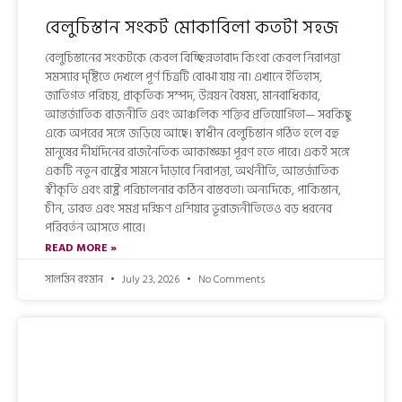
বেলুচিস্তান সংকট মোকাবিলা কতটা সহজ
বেলুচিস্তানের সংকটকে কেবল বিচ্ছিন্নতাবাদ কিংবা কেবল নিরাপত্তা
সমস্যার দৃষ্টিতে দেখলে পূর্ণ চিত্রটি বোঝা যায় না। এখানে ইতিহাস,
জাতিগত পরিচয়, প্রাকৃতিক সম্পদ, উন্নয়ন বৈষম্য, মানবাধিকার,
আন্তর্জাতিক রাজনীতি এবং আঞ্চলিক শক্তির প্রতিযোগিতা— সবকিছু
একে অপরের সঙ্গে জড়িয়ে আছে। স্বাধীন বেলুচিস্তান গঠিত হলে বহু
মানুষের দীর্ঘদিনের রাজনৈতিক আকাঙ্ক্ষা পূরণ হতে পারে। একই সঙ্গে
একটি নতুন রাষ্ট্রের সামনে দাঁড়াবে নিরাপত্তা, অর্থনীতি, আন্তর্জাতিক
স্বীকৃতি এবং রাষ্ট্র পরিচালনার কঠিন বাস্তবতা। অন্যদিকে, পাকিস্তান,
চীন, ভারত এবং সমগ্র দক্ষিণ এশিয়ার ভূরাজনীতিতেও বড় ধরনের
পরিবর্তন আসতে পারে।
READ MORE »
সালমিন রহমান
July 23, 2026
No Comments