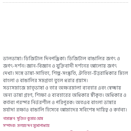
ভালভাষা। ডিজিটাল দিনপঞ্জিকা। ডিজিটাল বাঙালির জগৎ ও
জগৎ-দর্শন। জ্ঞান-বিজ্ঞান ও যুক্তিবাদী দর্শনের আলোয় জগৎ
দেখা। সঙ্গে ভাষা-সাহিত্য, শিল্প-সংস্কৃতি, ঐতিহ্য-উত্তরাধিকার মিলে
বাংলা ও বাঙালির সমগ্রতা তুলে ধরার প্রয়াস।
সভ্যসমাজে মাতৃভাষা ও তার অক্ষরমালা ব্যবহার এবং স্বেচ্ছায়
অন্য ভাষা গ্রহণ, শিক্ষা ও ব্যবহারের অধিকার স্বীকৃত। অধিকার ও
কর্তব্য পরস্পর নির্ভরশীল ও পরিপূরক। অতএব বাংলা ভাষার
মর্যাদা রক্ষাও বাঙালি হিসেবে আমাদের সবিশেষ দায়িত্ব ও কর্তব্য।
নামাঙ্কন: সুজিত কুমার ঘোষ
সম্পাদক: মলয়চন্দন মুখোপাধ্যায়