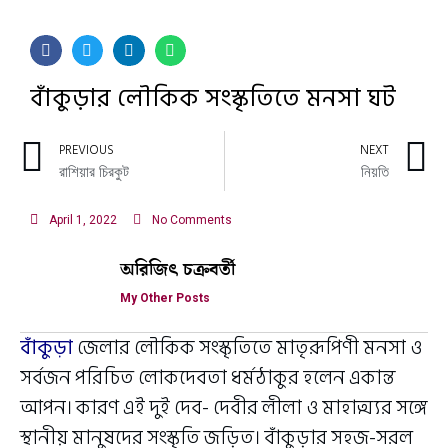
বাঁকুড়ার লৌকিক সংস্কৃতিতে মনসা ঘট
PREVIOUS
NEXT
রাশিয়ার চিরকুট
নিয়তি
April 1, 2022
No Comments
অরিজিৎ চক্রবর্তী
My Other Posts
বাঁকুড়া
জেলার লৌকিক সংস্কৃতিতে মাতৃরূপিণী মনসা ও
সর্বজন পরিচিত লোকদেবতা ধর্মঠাকুর হলেন একান্ত
আপন। কারণ এই দুই দেব- দেবীর লীলা ও মাহাত্ম্যর সঙ্গে
স্থানীয় মানুষদের সংস্কৃতি জড়িত। বাঁকুড়ার সহজ-সরল