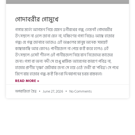
গোদাবরীর গোমুখে
গঙ্গার মর্ত্যে আগমন নিয়ে যেমন ভগীরথের গল্প, তেমনই গোদাবরীর
উৎসস্থলে না এলে জানা যেত না, দক্ষিণের গঙ্গা নিয়েও আছে হাজার
গল্প। যে গল্প জানাবে আজও এই অঞ্চলের মানুষ অনেক সময়েই
কাছাকাছি আর কোনও পানীয়জল না পেয়ে কষ্ট করে হলেও এই
উৎসস্থলে এসেই শীতল এই পানীয়জল নিয়ে যান নিজেদের কাজের
জন্য। গঙ্গা বা অন্য নদী সে শুধু ধার্মিক আবেগের কারণে পবিত্র না,
হাজার প্রাণীর ‘তৃষ্ণা’ মেটাবার জন্য সে হয়ে ওঠে ‘দেবী’ বা ‘পবিত্র’। সে পথে
মিশে যায় হাজার গল্প-কষ্ট কিংবা দিনযাপনের চরম বাস্তবতা।
READ MORE »
অপরাজিতা মৈত্র
June 27, 2026
No Comments