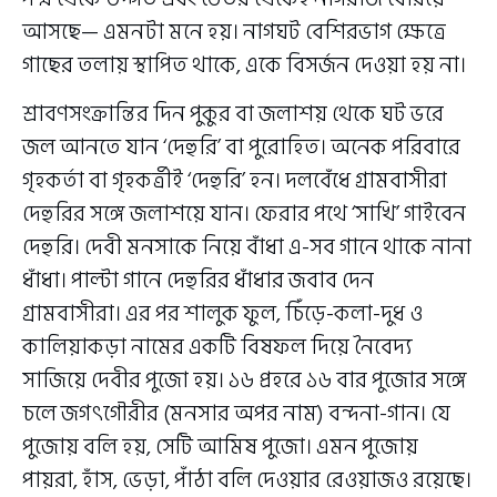
আসছে— এমনটা মনে হয়। নাগঘট বেশিরভাগ ক্ষেত্রে
গাছের তলায় স্থাপিত থাকে, একে বিসর্জন দেওয়া হয় না।
শ্রাবণসংক্রান্তির দিন পুকুর বা জলাশয় থেকে ঘট ভরে
জল আনতে যান ‘দেহুরি’ বা পুরোহিত। অনেক পরিবারে
গৃহকর্তা বা গৃহকর্ত্রীই ‘দেহুরি’ হন। দলবেঁধে গ্রামবাসীরা
দেহুরির সঙ্গে জলাশয়ে যান। ফেরার পথে ‘সাখি’ গাইবেন
দেহুরি। দেবী মনসাকে নিয়ে বাঁধা এ-সব গানে থাকে নানা
ধাঁধা। পাল্টা গানে দেহুরির ধাঁধার জবাব দেন
গ্রামবাসীরা। এর পর শালুক ফুল, চিঁড়ে-কলা-দুধ ও
কালিয়াকড়া নামের একটি বিষফল দিয়ে নৈবেদ্য
সাজিয়ে দেবীর পুজো হয়। ১৬ প্রহরে ১৬ বার পুজোর সঙ্গে
চলে জগৎগৌরীর (মনসার অপর নাম) বন্দনা-গান। যে
পুজোয় বলি হয়, সেটি আমিষ পুজো। এমন পুজোয়
পায়রা, হাঁস, ভেড়া, পাঁঠা বলি দেওয়ার রেওয়াজও রয়েছে।