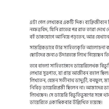
এটা গেল লেখকের একটি দিক। ব‍্যক্তিজীবনে
নক্ষত্রবিদ, যিনি রাতের পর রাত তারা দেখে 
ব‍ই ডাকযোগে আনিয়ে পড়তেন, আর যেখানেই যে
সামগ্রিকভাবে তাঁর সাহিত‍্যকৃতি আলোচনা ক
ছোটদের জন‍্যও উদারহস্তে লিখে গিয়েছেন তিনি
তবে বাংলা সাহিত‍্যাঙ্গনে ডায়েরিলেখক বিভূতি
লেখার সূত্রপাত, যা প্রায় আজীবন বহাল ছি
লিখতেন, যেমন সতীনাথ ভাদুড়ী, বনফুল, মানিক 
নিবিড় ডায়েরিপ্রেমী ছিলেন না। আমাদের ভা
লিখেছেন। সে ডায়েরি বিভূতিভূষণের সঙ্গে থা
ডায়েরিতে একাধিকবার উল্লিখিত হয়েছে।