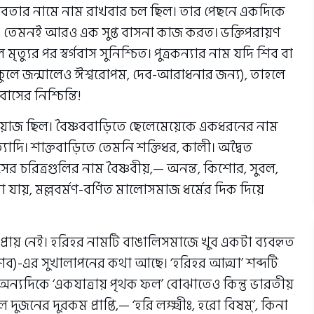
দেবতার নামে নাম রাখবার চল ছিল। তার পেছনে একদিকে
মন, তেমনই আরও এক সুপ্ত বাসনা কাজ করত। ভক্তিপরায়ণ
মৃত‍্যুর পর স্বর্গবাস সুনিশ্চিত। পুত্রকন‍্যার নাম যদি শিব বা
‍্যকুলে জন্মালেও ঈশ্বরোপম, দেব-আরাধনার জন‍্য), তাহলে
াসের নিশ্চিন্তি!
েওয়াজ ছিল। বৈষ্ণববাড়িতে ছেলেমেয়েকে একধরনের নাম
যাদি। শাক্তবাড়িতে তেমনি শক্তিধর, কালী। অদ্বৈত
সের চরিত্রগুলির নাম বৈষ্ণবীয়,— অনন্ত, কিশোর, সুবল,
ঝা যায়, মল্লবর্মণ-বর্ণিত মালোসমাজ ধর্মের দিক দিয়ে
প্রায় নেই। হরিহর নামটি বাঙালিসমাজে খুব একটা ব‍্যবহৃত
 শিব)-এর সুখালাপনের কথা আছে। ‘হরিহর আত্মা’ শব্দটি
 অন‍্যদিকে ‘একযাত্রায় পৃথক ফল’ বোঝাতেও কিন্তু ভারতীয়
 দুজনের দুরকম প্রাপ্তি,— ‘হরি লক্ষ্মীঃ, হরো বিষম্’, কিনা