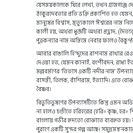
যেসময়কালকে ঘিরে লেখা, তখন গ্রামগঞ্জে 
ঠাকুরদেবতার প্রতি ভক্তি প্রকাশিত হত যে
মানুষের বিশ্বাস, মৃত‍্যুকালে ঈশ্বরের নাম নিলে 
কালী হয়, অথবা ধূর্জটি অথবা প্রহ্লাদ, (দৈত
পুত্রকন‍্যার নাম অন্তিমে নেবার ফলেও বৈকুণ্ঠব
আবার বাঙালি হিন্দুদের রাশনাম রাখার র
দেওয়া হত, যেমন কানাই, বংশীবদন, রাধা ইত‍্
মল্লবর্মণের ‘তিতাস একটি নদীর নাম’ উপন‍্যা
বাসন্তী, তিলক, বাঁশিরাম, ইত‍্যাদি। এতে বো
বৈষ্ণব।
বিভূতিভূষণের উপন‍্যাসটিতে কিন্তু এমন অভি
না হলেও চণ্ডীতে হরিহরের (হরি= কৃষ্ণ, হর=
বাংলায় গভীর হৃদ‍্যতা বোঝাতে ব‍্যবহৃত হয়।
পুরাণে একটি সুন্দর গল্প আছে। সমুদ্রমন্থনকালে