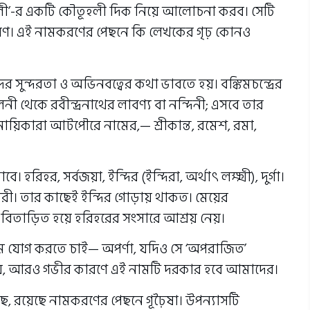
লী’-র একটি কৌতূহলী দিক নিয়ে আলোচনা করব। সেটি
নামকরণ। এই নামকরণের পেছনে কি লেখকের গৃঢ় কোনও
 সুন্দরতা ও অভিনবত্বের কথা ভাবতে হয়। বঙ্কিমচন্দ্রের
িনী থেকে রবীন্দ্রনাথের লাবণ‍্য বা নন্দিনী; এসবে তার
-নায়িকারা আটপৌরে নামের,— শ্রীকান্ত, রমেশ, রমা,
 হরিহর, সর্বজয়া, ইন্দির (ইন্দিরা, অর্থাৎ লক্ষ্মী), দুর্গা।
শ্বরী। তার কাছেই ইন্দির গোড়ায় থাকত। মেয়ের
ে বিতাড়িত হয়ে হরিহরের সংসারে আশ্রয় নেয়।
 যোগ করতে চাই— অপর্ণা, যদিও সে ‘অপরাজিত’
ই নয়, আরও গভীর কারণে এই নামটি দরকার হবে আমাদের।
ছে, রয়েছে নামকরণের পেছনে গূঢ়ৈষা। উপন‍্যাসটি