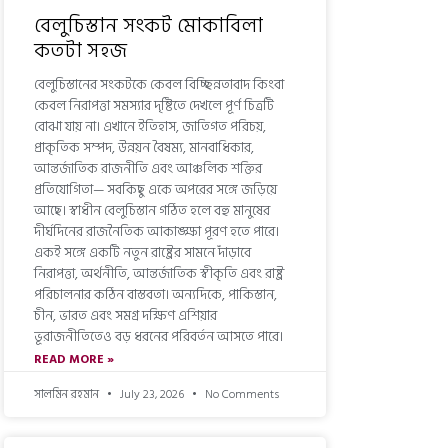
বেলুচিস্তান সংকট মোকাবিলা
কতটা সহজ
বেলুচিস্তানের সংকটকে কেবল বিচ্ছিন্নতাবাদ কিংবা
কেবল নিরাপত্তা সমস্যার দৃষ্টিতে দেখলে পূর্ণ চিত্রটি
বোঝা যায় না। এখানে ইতিহাস, জাতিগত পরিচয়,
প্রাকৃতিক সম্পদ, উন্নয়ন বৈষম্য, মানবাধিকার,
আন্তর্জাতিক রাজনীতি এবং আঞ্চলিক শক্তির
প্রতিযোগিতা— সবকিছু একে অপরের সঙ্গে জড়িয়ে
আছে। স্বাধীন বেলুচিস্তান গঠিত হলে বহু মানুষের
দীর্ঘদিনের রাজনৈতিক আকাঙ্ক্ষা পূরণ হতে পারে।
একই সঙ্গে একটি নতুন রাষ্ট্রের সামনে দাঁড়াবে
নিরাপত্তা, অর্থনীতি, আন্তর্জাতিক স্বীকৃতি এবং রাষ্ট্র
পরিচালনার কঠিন বাস্তবতা। অন্যদিকে, পাকিস্তান,
চীন, ভারত এবং সমগ্র দক্ষিণ এশিয়ার
ভূরাজনীতিতেও বড় ধরনের পরিবর্তন আসতে পারে।
READ MORE »
সালমিন রহমান
July 23, 2026
No Comments