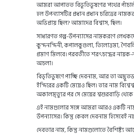
আমরা আপাতত বিভূতিভূষণের ‘পথের পাঁচা
হল উপন‍্যাসটির প্রধান প্রধান চরিত্রের 
অভিপ্রায় ছিল? আমাদের বিশ্বাস, ছিল।
সাধারণত গল্প-উপন‍্যাসের নামকরণে লেখকদের
কুন্দনন্দিনী, কপালকুণ্ডলা, তিলোত্তমা, শৈবল
প্রমাণ মিলবে। পরবর্তীতে শরৎচন্দ্রের নায়ক
অচলা।
বিভৃতিভূষণে পাচ্ছি দেবনাম,‍ আর তা অদ্ভুতভাবে।
ইন্দিরের একটি মেয়েও ছিল। তার নাম বিশ্বে
অকালমৃত‍্যুর পর সে মেয়ের শ্বশুরবাড়ি থেক
এই নামগুলোর সঙ্গে আমরা আরও একটি নাম
উপন‍্যাসের। কিন্তু কেবল দেবনাম হিসেবে
দেবতার নাম, কিন্তু নামগুলোতে বৈশিষ্ট্য আ