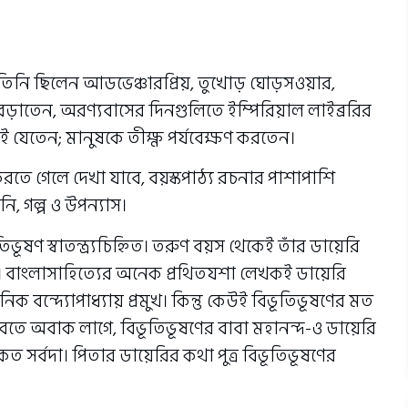
 তিনি ছিলেন আডভেঞ্চারপ্রিয়, তুখোড় ঘোড়সওয়ার,
বেড়াতেন, অরণ‍্যবাসের দিনগুলিতে ইম্পিরিয়াল লাইব্ররির
তেন; মানুষকে তীক্ষ্ণ পর্যবেক্ষণ করতেন।
রতে গেলে দেখা যাবে, বয়স্কপাঠ‍্য রচনার পাশাপাশি
, গল্প ও উপন‍্যাস।
ভূষণ স্বাতন্ত্র‍্যচিহ্নিত। তরুণ বয়স থেকেই তাঁর ডায়েরি
ল। বাংলাসাহিত‍্যের অনেক প্রথিতযশা লেখকই ডায়েরি
বন্দ‍্যোপাধ‍্যায় প্রমুখ। কিন্তু কেউই বিভূতিভূষণের মত
বতে অবাক লাগে, বিভূতিভূষণের বাবা মহানন্দ-ও ডায়েরি
কত সর্বদা। পিতার ডায়েরির কথা পুত্র বিভূতিভূষণের