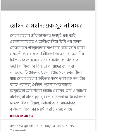
মোহন রায়হান: এক সুহানা সফর
মোহন রায়হান জীবনযাপনেও দলছুট এক কবি,
একলা চলার ব্রত ও অভীপ্সা নিয়ে তিনি পথ চলেন।
সেজন্য কম প্রতিকূলতার মধ্য দিয়ে যেতে হয়নি তাঁকে,
এমনকী কারাবাস ও শারীরিক নির্যাতন, যে জন্য দীর্ঘ
চিকিৎসার জন্য চেন্নাইয়ের হাসপাতালে ভর্তি হতে
হয়েছিল তাঁকে। ‘কবি ছাড়া আমাদের জয় বৃথা’,
আপ্তবাক্যটি মোহন রায়হান নামের সঙ্গে হুবহু মিলে
যায়। মোহন রায়হান কবিতায় সহসা আগন্তুক নন। তাঁর
আছে পরম্পরা, ঐতিহ্য, পুরনো দশকসমূহের
অনুবর্তিতা আর উত্তরাধিকার। একাত্তর, তার-ও আগের
বাহান্নো, বা সাতচল্লিশ পূর্ববঙ্গ বা বাংলাদেশের কবিতায়
যে রেখাপাত ঘটিয়েছে, আলো আর অন্ধকারের
কলমকারিতে তার মহাগীত রচিত হয়ে আছে।
READ MORE »
মলয়চন্দন মুখোপাধ্যায়
July 24, 2026
No
Comments