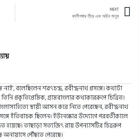
NEXT
কালীগঙ্গার তীরে এক অচিন মানুষ
যায়
াই’, বলেছিলেন শরৎচন্দ্র, রবীন্দ্রনাথ প্রসঙ্গে। কথাটা
তিনি প্রকৃতিপ্রেমিক, গ্রামবাংলার কথাকাররূপে চিত্রিত।
াংলাসাহিত‍্যে স্থায়ী আসন করে নিতে পেরেছেন, রবীন্দ্রনাথ
প্রসঙ্গে ইতিবাচক ছিলেন। ইউনেস্কোর উদ‍্যোগে পরবর্তীকালে
হয়েছে। তাছাড়া সত‍্যজিৎ রায় উপন‍্যাসটির চিত্ররূপ
ে অনায়াসে পৌঁছতে পেরেছে।