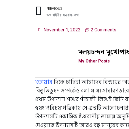
PREVIOUS
অথ রাষ্ট্রীয় সন্ত্রাস-কথা
November 1, 2022
2 Comments
মলয়চন্দন মুখোপাধ্
My Other Posts
‘তোমার
দিকে চাহিয়া আমাদের বিস্ময়ের অন্ত ন
বিভূতিভূষণ সম্পর্কেও বলা যায়। সাধারণভাবে 
প্রথম উপন‍্যাস ‘পথের পাঁচালী’ লিখেই তিনি ব
স্বয়ং ‘পরিচয়’ পত্রিকায় সে-গ্রন্থটি আলোচনা
উপন‍্যাসটি একাধিক ইওরোপীয় ভাষায় অনূদিত 
দেওয়াতে উপন‍্যাসটি আরও বহু মানুষের কাছ