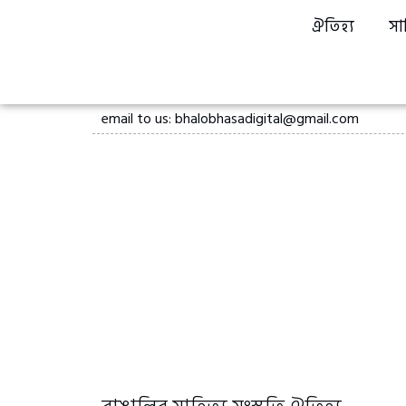
ঐতিহ্য
সা
email to us: bhalobhasadigital@gmail.com