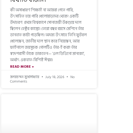
কী অসাধারণ শিক্ষাই না আমরা পেতে পারি,
উৎসাহিত হয়ে পারি খেলোয়াড়দের থেকে! একটি
উদাহরণ: প্রথম বিশ্বকাপে সোনাজয়ী উরুগুয়ে দলে
ছিলেন হেক্টর কাস্ত্রো। তেরো বছর বয়সে মেশিনে তাঁর
ডানহাত কাটা পড়েছিল। অদম্য উৎসাহে তিনি ফুটবল
খেলেছেন, জাতীয় দলে স্থান করে নিয়েছেন, আর
ফাইনালে জয়সূচক গোলটিও তাঁর-ই করা! তাঁর
স্বদেশবাসী তাঁকে ডাকতেন— ‘এল ডিভিনো মানকো’,
অর্থাৎ একহাত-বিশিষ্ট ঈশ্বর।
READ MORE »
মলয়চন্দন মুখোপাধ্যায়
July 18, 2026
No
Comments