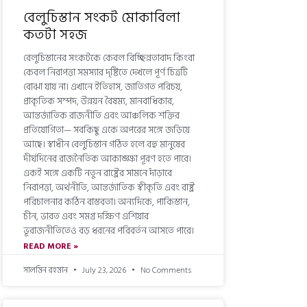
বেলুচিস্তান সংকট মোকাবিলা
কতটা সহজ
বেলুচিস্তানের সংকটকে কেবল বিচ্ছিন্নতাবাদ কিংবা
কেবল নিরাপত্তা সমস্যার দৃষ্টিতে দেখলে পূর্ণ চিত্রটি
বোঝা যায় না। এখানে ইতিহাস, জাতিগত পরিচয়,
প্রাকৃতিক সম্পদ, উন্নয়ন বৈষম্য, মানবাধিকার,
আন্তর্জাতিক রাজনীতি এবং আঞ্চলিক শক্তির
প্রতিযোগিতা— সবকিছু একে অপরের সঙ্গে জড়িয়ে
আছে। স্বাধীন বেলুচিস্তান গঠিত হলে বহু মানুষের
দীর্ঘদিনের রাজনৈতিক আকাঙ্ক্ষা পূরণ হতে পারে।
একই সঙ্গে একটি নতুন রাষ্ট্রের সামনে দাঁড়াবে
নিরাপত্তা, অর্থনীতি, আন্তর্জাতিক স্বীকৃতি এবং রাষ্ট্র
পরিচালনার কঠিন বাস্তবতা। অন্যদিকে, পাকিস্তান,
চীন, ভারত এবং সমগ্র দক্ষিণ এশিয়ার
ভূরাজনীতিতেও বড় ধরনের পরিবর্তন আসতে পারে।
READ MORE »
সালমিন রহমান
July 23, 2026
No Comments