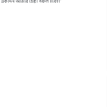
 একদিন আমার চেষ্টা সফল হবেই।’’