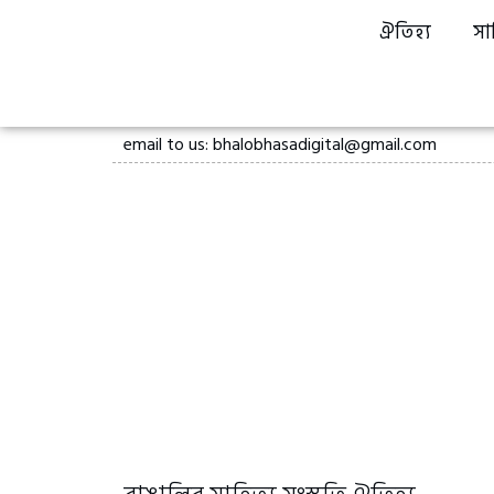
ঐতিহ্য
সা
email to us: bhalobhasadigital@gmail.com