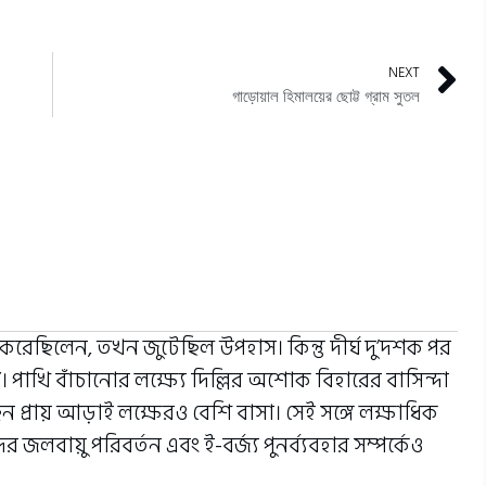
NEXT
গাড়োয়াল হিমালয়ের ছোট্ট গ্রাম সুতল
করেছিলেন, তখন জুটেছিল উপহাস। কিন্তু দীর্ঘ দু’দশক পর
ন’। পাখি বাঁচানোর লক্ষ্যে দিল্লির অশোক বিহারের বাসিন্দা
েন প্রায় আড়াই লক্ষেরও বেশি বাসা। সেই সঙ্গে লক্ষাধিক
লবায়ু পরিবর্তন এবং ই-বর্জ্য পুনর্ব্যবহার সম্পর্কেও