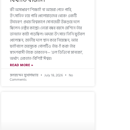
কী অসাধারণ শিক্ষাই না আমরা পেতে পারি,
উৎসাহিত হয়ে পারি খেলোয়াড়দের থেকে! একটি
উদাহরণ: প্রথম বিশ্বকাপে সোনাজয়ী উরুগুয়ে দলে
ছিলেন হেক্টর কাস্ত্রো। তেরো বছর বয়সে মেশিনে তাঁর
ডানহাত কাটা পড়েছিল। অদম্য উৎসাহে তিনি ফুটবল
খেলেছেন, জাতীয় দলে স্থান করে নিয়েছেন, আর
ফাইনালে জয়সূচক গোলটিও তাঁর-ই করা! তাঁর
স্বদেশবাসী তাঁকে ডাকতেন— ‘এল ডিভিনো মানকো’,
অর্থাৎ একহাত-বিশিষ্ট ঈশ্বর।
READ MORE »
মলয়চন্দন মুখোপাধ্যায়
July 18, 2026
No
Comments