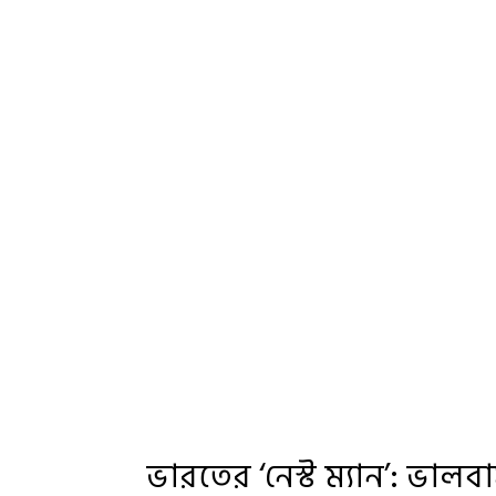
ভারতের ‘নেস্ট ম্যান’: ভালব