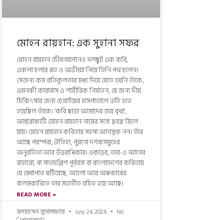
মোহন রায়হান: এক সুহানা সফর
মোহন রায়হান জীবনযাপনেও দলছুট এক কবি,
একলা চলার ব্রত ও অভীপ্সা নিয়ে তিনি পথ চলেন।
সেজন্য কম প্রতিকূলতার মধ্য দিয়ে যেতে হয়নি তাঁকে,
এমনকী কারাবাস ও শারীরিক নির্যাতন, যে জন্য দীর্ঘ
চিকিৎসার জন্য চেন্নাইয়ের হাসপাতালে ভর্তি হতে
হয়েছিল তাঁকে। ‘কবি ছাড়া আমাদের জয় বৃথা’,
আপ্তবাক্যটি মোহন রায়হান নামের সঙ্গে হুবহু মিলে
যায়। মোহন রায়হান কবিতায় সহসা আগন্তুক নন। তাঁর
আছে পরম্পরা, ঐতিহ্য, পুরনো দশকসমূহের
অনুবর্তিতা আর উত্তরাধিকার। একাত্তর, তার-ও আগের
বাহান্নো, বা সাতচল্লিশ পূর্ববঙ্গ বা বাংলাদেশের কবিতায়
যে রেখাপাত ঘটিয়েছে, আলো আর অন্ধকারের
কলমকারিতে তার মহাগীত রচিত হয়ে আছে।
READ MORE »
মলয়চন্দন মুখোপাধ্যায়
July 24, 2026
No
Comments