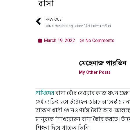
বাসা
PREVIOUS
আচার্য প্রমথনাথ বসু: ভারতে শিল্পবিকাশের ভগীরথ
March 19, 2022
No Comments
মেহেনাজ পারভিন
My Other Posts
পাখিদের
বাসা বেঁধে দেওয়ার কাজ যখন শুরু 
সেই ব্যক্তিই হয়ে উঠেছেন ভারতের ‘নেস্ট ম্যা
রাকেশ খাত্রী এখনও পর্যন্ত তৈরি করে ফেলেছ
মানুষকে শিখিয়েছেন বাসা তৈরি করতে। তাঁদের জ
শিক্ষা দিয়ে থাকেন তিনি।