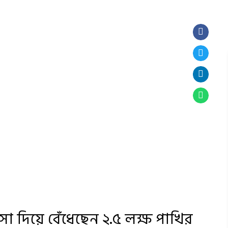
াসা দিয়ে বেঁধেছেন ২.৫ লক্ষ পাখির