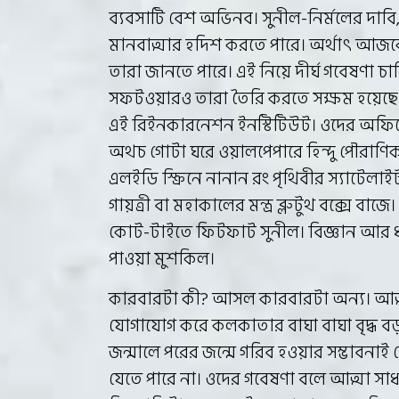
ব্যবসাটি বেশ অভিনব। সুনীল-নির্মলের দাবি, 
মানবাত্মার হদিশ করতে পারে। অর্থাৎ আজকে
তারা জানতে পারে। এই নিয়ে দীর্ঘ গবেষণা 
সফটওয়ারও তারা তৈরি করতে সক্ষম হয়েছে এ
এই রিইনকারনেশন ইনস্টিটিউট। ওদের অফিসে 
অথচ গোটা ঘরে ওয়ালপেপারে হিন্দু পৌরাণিক
এলইডি স্ক্রিনে নানান রং পৃথিবীর স্যাটে
গায়ত্রী বা মহাকালের মন্ত্র ব্লুটুথ বক্সে ব
কোট-টাইতে ফিটফাট সুনীল। বিজ্ঞান আর ধ
পাওয়া মুশকিল।
কারবারটা কী? আসল কারবারটা অন্য। আত্মা
যোগাযোগ করে কলকাতার বাঘা বাঘা বৃদ্ধ 
জন্মালে পরের জন্মে গরিব হওয়ার সম্ভাবনা
যেতে পারে না। ওদের গবেষণা বলে আত্মা স