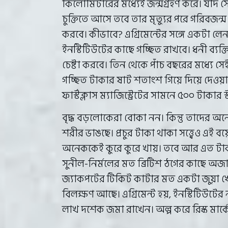
কিলোমিটারের মধ্যেই জন্মগ্রহণ করে। যদি সে
চুক্তিতে আসে তবে তার মৃত্যুর পরে গরিবজন্
করবে। কীভাবে? এগ্রিমেন্টের সঙ্গে একটা লেন
ইনস্টিটিউটের কাছে গচ্ছিত রাখবে। ধনী ব্যক্তি
চেষ্টা করবে। তিন থেকে পাঁচ বছরের মধ্যে 
গচ্ছিত টাকার ষাট শতাংশ গিয়ে দিয়ে দেওয়া 
ফার্স্টক্লাস ম্যাজিস্ট্রেটের সামনে ৫০০ টাকার স্ট
বৃদ্ধ বড়লোকেরা বোকা নন। কিন্তু তাদের অ
শরীর ভাঙছে। প্রচুর টাকা থাকা সত্ত্বেও এই ব
অনেককেই কুরে কুরে খায়। তবে আর এত টা
সুনীল-নির্মলের মত ব্রিটিশ ঠগের কাছে অ
জ্যাকপটের টিকিট কাটার মত একটা জুয়া খে
বিলক্ষণ আছে। এগ্রিমেন্ট হয়, ইনস্টিটিউটে
লাখ দশেক জমা রাখেন। অল্প করে রিস্ক মার্