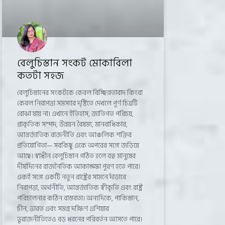
বেলুচিস্তান সংকট মোকাবিলা
কতটা সহজ
বেলুচিস্তানের সংকটকে কেবল বিচ্ছিন্নতাবাদ কিংবা
কেবল নিরাপত্তা সমস্যার দৃষ্টিতে দেখলে পূর্ণ চিত্রটি
বোঝা যায় না। এখানে ইতিহাস, জাতিগত পরিচয়,
প্রাকৃতিক সম্পদ, উন্নয়ন বৈষম্য, মানবাধিকার,
আন্তর্জাতিক রাজনীতি এবং আঞ্চলিক শক্তির
প্রতিযোগিতা— সবকিছু একে অপরের সঙ্গে জড়িয়ে
আছে। স্বাধীন বেলুচিস্তান গঠিত হলে বহু মানুষের
দীর্ঘদিনের রাজনৈতিক আকাঙ্ক্ষা পূরণ হতে পারে।
একই সঙ্গে একটি নতুন রাষ্ট্রের সামনে দাঁড়াবে
নিরাপত্তা, অর্থনীতি, আন্তর্জাতিক স্বীকৃতি এবং রাষ্ট্র
পরিচালনার কঠিন বাস্তবতা। অন্যদিকে, পাকিস্তান,
চীন, ভারত এবং সমগ্র দক্ষিণ এশিয়ার
ভূরাজনীতিতেও বড় ধরনের পরিবর্তন আসতে পারে।