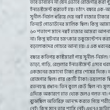
তবে ভাববেন না যেন এভাবে রোজগার করা পু
ইনভেস্টমেন্ট করতেই হয়। হঠাৎ বছরে এক-আধ
সুনীল-নির্মল ধরিয়ে দেয় নব্বই হাজার টাক
তিনটে গোডাউনের মালিক ছিল। কিন্তু আমাদে
৬০ শতাংশ মানে নব্বই হাজার আমরা আপনাকে
না। কিন্তু ঘটনার চমৎকার ডকুমেন্টেশন কর
বড়লোকদের গোচরে আনা হয়। এ এক ধরনের 
বছরে কতিপয় কাস্টমারই পায় সুনীল-নির্মল।
ভাড়া, গাড়ি, রেগুলার ইনভেস্টমেন্ট এসবে 
একজনের জমানো টাকা প্রায় শেষের দিকে
রোজগার ছিল। প্রায় কোটি টাকা। ভদ্রলোক
রতনচন্দ্র প্রধান। তিন কুলে কেউ ছিল না।
এদিকে অকারণে হাত থেকে জলও গলত না। পাঁচ
বুঝেছিল অতিরিক্ত আনন্দ করতে গিয়ে শরী
নেই। কিন্তু মনে তার শান্তি নেই। এখনও ফুর্