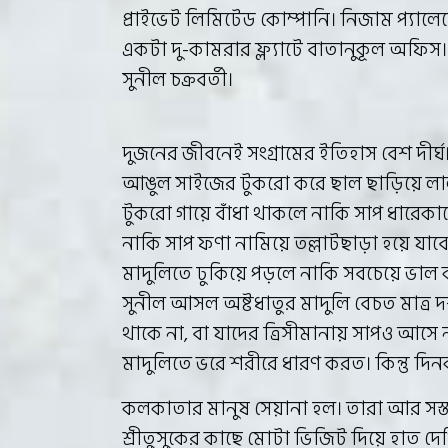
প্রাইভেট লিমিটেড কোম্পানি। নিজাম প্যালেসে
একটা দু-কামরার ফ্ল্যাটে বাতানুকূল অফিস।
সুনীল চক্রবর্তী।
দুজনের জীবনেই সংগ্রামের ইতিহাস বেশ দীর
আঙুল সাইজের টুকরো করে ছাল ছাড়িয়ে লালদি
টুকরো গায়ে বাঁধা থাকলে নাকি সাপ ধারেক
নাকি সাপ ফণা নামিয়ে তল্লাটছাড়া হয়ে যাবে। 
মাদুলিতে ঢুকিয়ে পড়লে নাকি সবচেয়ে ভাল কা
সুনীল আসল অষ্টধাতুর মাদুলি বেচত মাত্র
থাকে না, বা যাদের ত্রিসীমানায় সাপও আসে 
মাদুলিতে ভরে শরীরে ধারণ করত। কিন্তু দিন
কলকাতার মানুষ সেয়ানা হল। তারা আর সস্ত
শ্রীতুসুকের কাছে মোটা ভিজিট দিয়ে হাত 