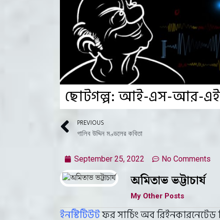
ছোটগল্প: আই-এস-আর-এ
PREVIOUS
গালিব উদ্দিন মণ্ডলের কবিতা
September 25, 2022
No Comments
অমিতাভ ভট্টাচার্য
My Other Posts
ইনস্টিটিউট
ফর সার্চিং অব রিইনকারনেটেড হিউম