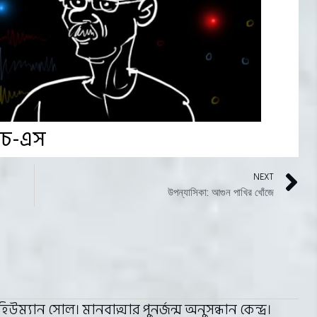
ইচ-এস
NEXT
উপন্যাসিকা: আগুন পাখির খোঁজে
্যান সোল। মানবাত্মার পুনর্জন্ম অনুসন্ধান কেন্দ্র।