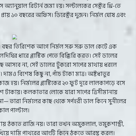
 অ্যানুয়াল রিটার্ন জমা হয়। সল্টলেকের সেক্টর থ্রি-তে
 প্রায় ১০ বছরের অফিস। ডিরেক্টর দুজন। নির্মল ঘোষ এবং
্ঘ। বছর তিরিশেক আগে নির্মল সরু সরু ডাল কেটে এক
ঘির ধারে প্লাস্টিক পেতে বিক্কিরি করত। সেই ডালের
াছে আসবে না, সেই ডালের টুকরো সাপের মাথায় ধরলে
দামও বিশেষ কিছু না, পাঁচ টাকা মাত্র। অষ্টধাতুর
জ হয়। নির্মলের প্লাস্টিকের ২০ ফুট দূরে লালকাপড়ে বসে
 দশ টাকায়। কলকাতার লোকে যারা সাপের ত্রিসীমানায়
না— তারা নির্মলের কাছ থেকে সর্পহরী ডাল কিনে সুনীলের
কাল পাল্টাল।
ায় ঠকতে রাজি নয়। তারা তখন অমুকলাল, তমুকশাস্ত্রী,
দেখিয়ে দামি পাথরের আংটি কিনে ঠকতে আরম্ভ করল।