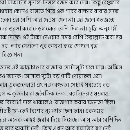
রো টাকাটাই সুনীল-নির্মল হজম করে দেয়। কিছু রেগুলার
বার কোনও বস্তিতে গিয়ে এক গরিব বাচ্চার বাবার হাতে
ার চেক। এর বেশি আর দেওয়া গেল না। ওর ছেলে গতজন্মে
র ভরসা করে দেড়লক্ষের বেশি দিল না। চুক্তি অনুযায়ী
 দিচ্ছি। এই টাকা দেওয়ার সময় বেশি হৈহুল্লোড় করা হয়
া হয়। আর সেগুলো খুব কায়দা করে গোপনে বৃদ্ধ
বিজ্ঞাপন।
 তাতে এই আক্রাগণ্ডার বাজারে মোটামুটি চলে যায়। অফিস
খরচও অনেক। আসলে দুটো বড় পার্টি পেয়েছিল ওরা।
। আর-একজনেরটা এখনও অক্ষত। সেটাই সবচেয়ে বড়
 ছিল অকৃতদার রাজনৈতিক নেতা, বহুদিনের এমএলএ,
 মূলত বিরোধী দলে থাকলেও রোজগার করার ক্ষমতা ছিল।
টি ‘ম’-তেই বিশেষ ব্যুৎপত্তি ছিল তার। একসময়
রের অনেক অঙ্গই জবাব দিয়ে দিয়েছে। আয়ু আর বেশিদিন
তিতে তার অরুচি নেই। কিন্তু এখন আর যযাতির যুগ নেই।