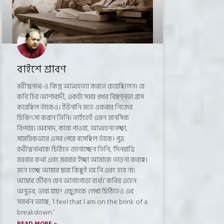
বাইশে শ্রাবণ
রবীন্দ্রনাথ-ও কিন্তু আত্মহত্যা করতে চেয়েছিলেন। যে
কবি চির আশাবাদী, একটা সময় প্রখর বিষণ্নতা গ্রাস
করেছিল তাঁকেও। ইউনানি মতে একবার নিজের
চিকিৎসা করান তিনি। তাইতেই এমন মানসিক
বিপর্যয়। অবসাদ, কান্না পাওয়া, আত্মহননেচ্ছা,
সাময়িকভাবে এসব পেয়ে বসেছিল তাঁকে। পুত্র
রথীন্দ্রনাথকে চিঠিতে জানাচ্ছেন তিনি, ‘দিনরাত্রি
মরবার কথা এবং মরবার ইচ্ছা আমাকে তাড়না করছে।
মনে হচ্ছে আমার দ্বারা কিছুই হয় নি এবং হবে না।
আমার জীবন যেন আগাগোড়া ব্যর্থ।’ কবির এহেন
অনুভব, ভাবা যায়? এন্ড্রুজকে লেখা চিঠিতেও এর
সমর্থন আছে, ‘l feel that l am on the brink of a
breakdown.’
READ MORE »