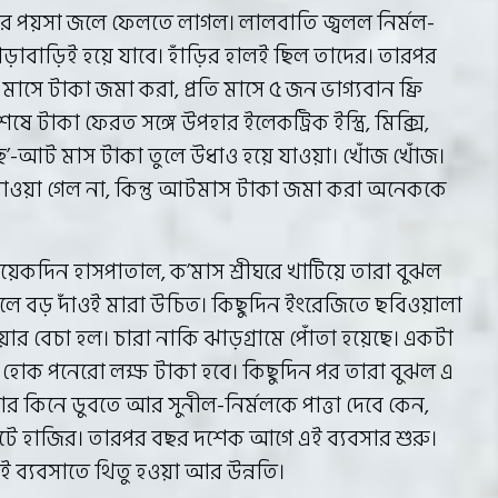
 করে পয়সা জলে ফেলতে লাগল। লালবাতি জ্বলল নির্মল-
ড়াবাড়িই হয়ে যাবে। হাঁড়ির হালই ছিল তাদের। তারপর
সে টাকা জমা করা, প্রতি মাসে ৫ জন ভাগ্যবান ফ্রি
 টাকা ফেরত সঙ্গে উপহার ইলেকট্রিক ইস্ত্রি, মিক্সি,
ছ’-আট মাস টাকা তুলে উধাও হয়ে যাওয়া। খোঁজ খোঁজ।
পাওয়া গেল না, কিন্তু আটমাস টাকা জমা করা অনেককে
য়েকদিন হাসপাতাল, ক’মাস শ্রীঘরে খাটিয়ে তারা বুঝল
রলে বড় দাঁওই মারা উচিত। কিছুদিন ইংরেজিতে ছবিওয়ালা
ার বেচা হল। চারা নাকি ঝাড়গ্রামে পোঁতা হয়েছে। একটা
 হোক পনেরো লক্ষ টাকা হবে। কিছুদিন পর তারা বুঝল এ
র কিনে ডুবতে আর সুনীল-নির্মলকে পাত্তা দেবে কেন,
টে হাজির। তারপর বছর দশেক আগে এই ব্যবসার শুরু।
এই ব্যবসাতে থিতু হওয়া আর উন্নতি।