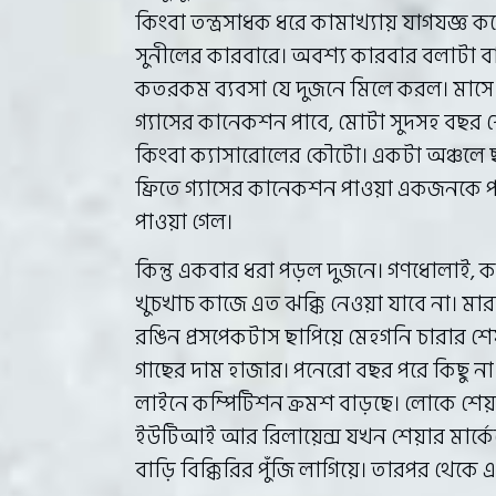
কিংবা তন্ত্রসাধক ধরে কামাখ্যায় যাগযজ্ঞ
সুনীলের কারবারে। অবশ্য কারবার বলাটা বা
কতরকম ব্যবসা যে দুজনে মিলে করল। মাসে মা
গ্যাসের কানেকশন পাবে, মোটা সুদসহ বছর শেষে
কিংবা ক্যাসারোলের কৌটো। একটা অঞ্চলে 
ফ্রিতে গ্যাসের কানেকশন পাওয়া একজনকে 
পাওয়া গেল।
কিন্তু একবার ধরা পড়ল দুজনে। গণধোলাই, ক
খুচখাচ কাজে এত ঝক্কি নেওয়া যাবে না। মা
রঙিন প্রসপেকটাস ছাপিয়ে মেহগনি চারার শেয়
গাছের দাম হাজার। পনেরো বছর পরে কিছু না
লাইনে কম্পিটিশন ক্রমশ বাড়ছে। লোকে শেয়া
ইউটিআই আর রিলায়েন্স যখন শেয়ার মার্কে
বাড়ি বিক্কিরির পুঁজি লাগিয়ে। তারপর থেকে 