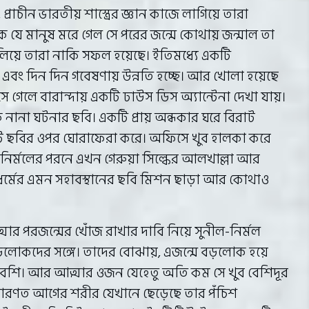
প্রাচীন ভারতীয় শাস্ত্রের জ্ঞান কাজে লাগিয়ে তারা
 যে মানুষ মরে গেল সে পরের জন্মে কোথায় জন্মাল তা
চালিয়ে তারা নাকি সফল হয়েছে। ইতিমধ্যে একটি
বং দিন দিন গবেষণায় উন্নতি হচ্ছে। আর খোলা হয়েছে
গেলে বারান্দায় একটি ঢাউস ডিস অ্যান্টেনা দেখা যায়।
 নানা ঘটনার ছবি। একটি প্রায় অন্ধকার ঘরে বিরাট
লাইট ছবির ওপর ঘোরাফেরা করে। অফিসে খুব হালকা করে
াজে। নির্মলের পরনে এখন গেরুয়া সিল্কের আলখাল্লা আর
র্মের এমন সহাবস্থানের ছবি মিশন ছাড়া আর কোথাও
র পরজন্মের খোঁজ রাখার দাবি নিয়ে সুনীল-নির্মল
বড়লোকদের সঙ্গে। তাদের বোঝায়, এজন্মে বড়লোক হয়ে
ই বেশি। আর আত্মার ওজন যেহেতু অতি কম সে খুব বেশিদূর
াধারণত আগের শরীর যেখানে ছেড়েছে তার পঁচিশ