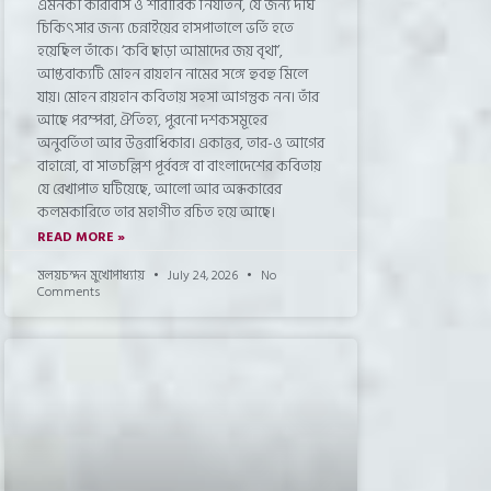
এমনকী কারাবাস ও শারীরিক নির্যাতন, যে জন্য দীর্ঘ
চিকিৎসার জন্য চেন্নাইয়ের হাসপাতালে ভর্তি হতে
হয়েছিল তাঁকে। ‘কবি ছাড়া আমাদের জয় বৃথা’,
আপ্তবাক্যটি মোহন রায়হান নামের সঙ্গে হুবহু মিলে
যায়। মোহন রায়হান কবিতায় সহসা আগন্তুক নন। তাঁর
আছে পরম্পরা, ঐতিহ্য, পুরনো দশকসমূহের
অনুবর্তিতা আর উত্তরাধিকার। একাত্তর, তার-ও আগের
বাহান্নো, বা সাতচল্লিশ পূর্ববঙ্গ বা বাংলাদেশের কবিতায়
যে রেখাপাত ঘটিয়েছে, আলো আর অন্ধকারের
কলমকারিতে তার মহাগীত রচিত হয়ে আছে।
READ MORE »
মলয়চন্দন মুখোপাধ্যায়
July 24, 2026
No
Comments