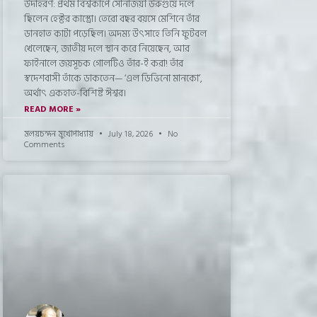
উদাহরণ: প্রথম বিশ্বকাপে সোনাজয়ী উরুগুয়ে দলে
ছিলেন হেক্টর কাস্ত্রো। তেরো বছর বয়সে মেশিনে তাঁর
ডানহাত কাটা পড়েছিল। অদম্য উৎসাহে তিনি ফুটবল
খেলেছেন, জাতীয় দলে স্থান করে নিয়েছেন, আর
ফাইনালে জয়সূচক গোলটিও তাঁর-ই করা! তাঁর
স্বদেশবাসী তাঁকে ডাকতেন— ‘এল ডিভিনো মানকো’,
অর্থাৎ একহাত-বিশিষ্ট ঈশ্বর।
READ MORE »
মলয়চন্দন মুখোপাধ্যায়
July 18, 2026
No
Comments