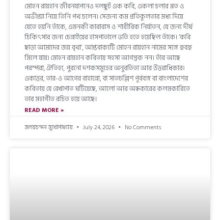
মোহন রায়হান জীবনযাপনেও দলছুট এক কবি, একলা চলার ব্রত ও
অভীপ্সা নিয়ে তিনি পথ চলেন। সেজন্য কম প্রতিকূলতার মধ্য দিয়ে
যেতে হয়নি তাঁকে, এমনকী কারাবাস ও শারীরিক নির্যাতন, যে জন্য দীর্ঘ
চিকিৎসার জন্য চেন্নাইয়ের হাসপাতালে ভর্তি হতে হয়েছিল তাঁকে। ‘কবি
ছাড়া আমাদের জয় বৃথা’, আপ্তবাক্যটি মোহন রায়হান নামের সঙ্গে হুবহু
মিলে যায়। মোহন রায়হান কবিতায় সহসা আগন্তুক নন। তাঁর আছে
পরম্পরা, ঐতিহ্য, পুরনো দশকসমূহের অনুবর্তিতা আর উত্তরাধিকার।
একাত্তর, তার-ও আগের বাহান্নো, বা সাতচল্লিশ পূর্ববঙ্গ বা বাংলাদেশের
কবিতায় যে রেখাপাত ঘটিয়েছে, আলো আর অন্ধকারের কলমকারিতে
তার মহাগীত রচিত হয়ে আছে।
READ MORE »
মলয়চন্দন মুখোপাধ্যায়
July 24, 2026
No Comments