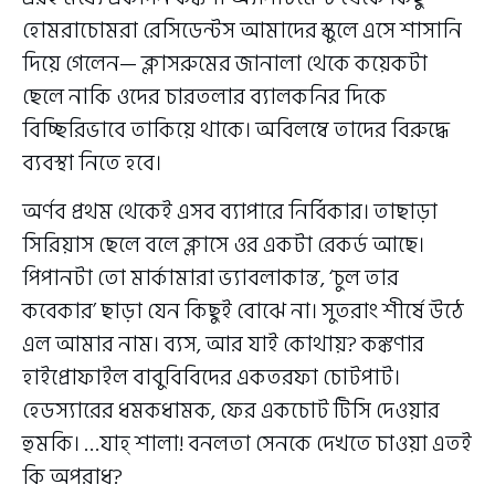
হোমরাচোমরা রেসিডেন্টস আমাদের স্কুলে এসে শাসানি
দিয়ে গেলেন— ক্লাসরুমের জানালা থেকে কয়েকটা
ছেলে নাকি ওদের চারতলার ব্যালকনির দিকে
বিচ্ছিরিভাবে তাকিয়ে থাকে। অবিলম্বে তাদের বিরুদ্ধে
ব্যবস্থা নিতে হবে।
অর্ণব প্রথম থেকেই এসব ব্যাপারে নির্বিকার। তাছাড়া
সিরিয়াস ছেলে বলে ক্লাসে ওর একটা রেকর্ড আছে।
পিপানটা তো মার্কামারা ভ্যাবলাকান্ত, ‘চুল তার
কবেকার’ ছাড়া যেন কিছুই বোঝে না। সুতরাং শীর্ষে উঠে
এল আমার নাম। ব্যস, আর যাই কোথায়? কঙ্কণার
হাইপ্রোফাইল বাবুবিবিদের একতরফা চোটপাট।
হেডস্যারের ধমকধামক, ফের একচোট টিসি দেওয়ার
হুমকি। …যাহ্ শালা! বনলতা সেনকে দেখতে চাওয়া এতই
কি অপরাধ?