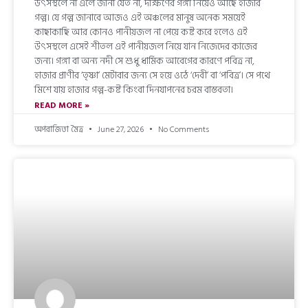
উৎসস্থলে না এলে জানা যেত না, দক্ষিণের গঙ্গা নিয়েও আছে হাজার
গল্প। যে গল্প জানাবে আজও এই অঞ্চলের মানুষ অনেক সময়েই
কাছাকাছি আর কোনও পানীয়জল না পেয়ে কষ্ট করে হলেও এই
উৎসস্থলে এসেই শীতল এই পানীয়জল নিয়ে যান নিজেদের কাজের
জন্য। গঙ্গা বা অন্য নদী সে শুধু ধার্মিক আবেগের কারণে পবিত্র না,
হাজার প্রাণীর ‘তৃষ্ণা’ মেটাবার জন্য সে হয়ে ওঠে ‘দেবী’ বা ‘পবিত্র’। সে পথে
মিশে যায় হাজার গল্প-কষ্ট কিংবা দিনযাপনের চরম বাস্তবতা।
READ MORE »
অপরাজিতা মৈত্র
June 27, 2026
No Comments