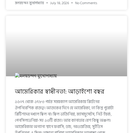
মলয়চন্দন মুখোপাধ্যায়
July 18, 2026
No Comments
আমেরিকার স্বাধীনতা: আড়াইশো বছর
১৬০৭ থেকে ১৭৮৩ পর্যন্ত সময়কাল আমেরিকায় ব্রিটেনের
ঔপনিবেশিক রাজত্ব। আজকের দিনে যে আমেরিকা, তা কিন্তু পুরোটা
ব্রিটিশদের দখলে ছিল না। ছিল ভার্জিনিয়া, ম্যাসাচুসেটস, নিউ ইয়র্ক,
পেনসিলভেনিয়া-সহ ১৩টি রাজ্য। আর কানাডার বেশ কিছু অঞ্চল।
আমেরিকার অন্যান্য স্থানে ফরাসি, ডাচ, নরওয়েজিয়, সুইডিস
উপনিবেশ-ও ছিল। তাছাড়া রাশিয়া আমেরিকার আলাস্কা থেকে