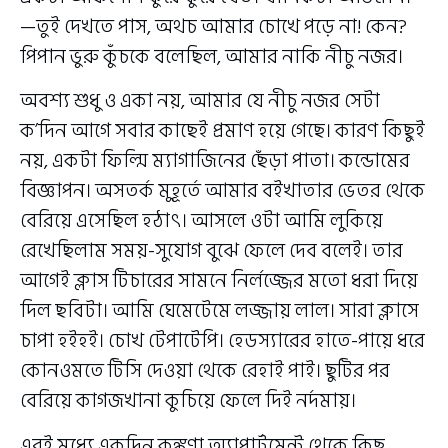
—তুই দেখতে পাস, অথচ আমার চোখে পড়ে না! কেন?
পিপান ভুরু কুঁচকে বলেছিল, আমার নাকি নীচু নজর।
অবশ্য শুধু ও একা নয়, আমার যে নীচু নজর সেটা
ক’দিন আগে সবার কাছেই প্রমাণ হয়ে গেছে। কারণ কিছুই
নয়, একটা ফিল্মি ম্যাগাজিনের ছেঁড়া পাতা। কন্ডোমের
বিজ্ঞাপন। অসতর্ক মুহূর্তে আমার বইখাতার ভেতর থেকে
বেরিয়ে এসেছিল হঠাৎ। আসলে ওটা আমি লুকিয়ে
রেখেছিলাম সময়-সুযোগ বুঝে ফেলে দেব বলেই। তার
আগেই ক্লাস টিচারের সামনে নির্লজ্জের মতো ধরা দিয়ে
দিল ছবিটা। আমি ঘেমেটেমে লজ্জায় লাল। সারা ক্লাসে
চাপা হইহই। চোখ টেপাটেপি। হেডস্যারের হাতে-পায়ে ধরে
কোনওমতে টিসি দেওয়া থেকে রেহাই পাই। ছুটির পর
বেরিয়ে কাগজখানা কুচিয়ে ফেলে দিই নর্দমায়।
এরই মধ্যে একদিন কঙ্কণা অ্যাপার্টমেন্ট থেকে কিছু