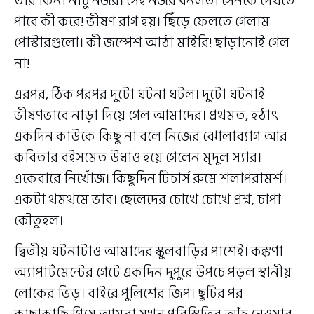
তার কিনা নীচু নজর। সেই নজর বনলতা সেনকে দেখতে
পাবে কী করে! ভীষণ রাগ হয়। ছিঁড়ে ফেলতে গেলাম
পোস্টারগুলো। কী জম্পেশ আঠা মাইরি! ছাড়ানোই গেল
না!
এরপর, ঠিক পরপর দুটো ঘটনা ঘটল। দুটো ঘটনাই
ভীষণভাবে নাড়া দিয়ে গেল আমাদের। প্রথমত, হঠাৎ
একদিন কাউকে কিছু না বলে নিজের ঝোলাব্যাগ আর
কবিতার বইসমেত উধাও হয়ে গেলেন মৃদুল স্যার।
একেবারে নিখোঁজ। কিছুদিন টিচার্স রুমে শলাপরামর্শ।
একটা থমথমে ভাব। ছেলেদের চোখে চোখে প্রশ্ন, চাপা
কৌতূহল।
দ্বিতীয় ঘটনাটাও আমাদের স্কুলবাড়ির পাশেই। কঙ্কণা
অ্যাপার্টমেন্টের গেটে একদিন দুপুরে উপচে পড়ল স্থানীয়
লোকের ভিড়। বাইরে পুলিশের জিপ। ছুটির পর