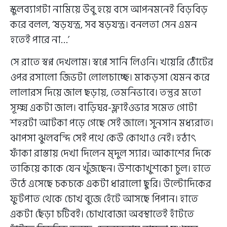
স্কুলব্যাগটা নামিয়ে উবু হয়ে বসে আপনমনেই বিড়বিড়
করে বলল, ‘ষড়যন্ত্র, সব ষড়যন্ত্র। বনলতা সেন এমন
হতেই পারে না…’
সে রাতে স্বপ্ন দেখলাম। স্বপ্নে সানি লিওনি। খয়েরি ঠোঁটের
ওপর রসালো জিভটা লোলচাচ্ছে। মাকড়সা যেমন করে
লালারস দিয়ে জাল ছড়ায়, তেমনিভাবে। তন্তুর মতো
সূক্ষ্ম একটা জাল। বাড়িঘর-ফ্লাইওভার সমেত গোটা
শহরটা আটকা পড়ে গেছে সেই জালে। সুনসান মধ্যরাত।
ঝাপসা ঝুলবন্দি সেই পথে কেউ কোথাও নেই। হঠাৎ
ফাঁকা রাস্তায় দেখা দিলেন মৃদুল স্যার। আকাশের দিকে
তাকিয়ে কাকে যেন খুঁজছেন। উশকোখুশকো চুল। হাতে
উঠে এসেছে চকচকে একটা ধারালো ছুরি। উল্টোদিকের
ফুটপাত থেকে চোখ বুজে হেঁটে আসছে পিপান। হাতে
একটা ছেঁড়া চটিবই। চোখবোজা অবস্থাতেই হাঁটতে