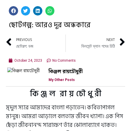
ছোটগল্প: আরও দূর অন্ধকারে
PREVIOUS
NEXT
ছোটগল্প: ডজ
ভিনসেন্ট ভ্যান গঘের চিঠি
October 24, 2023
No Comments
কিঞ্জল রায়চৌধুরী
My Other Posts
কি ঞ্জ ল রা য় চৌ ধু রী
মৃদুল স্যার আমাদের বাংলা পড়াতেন। কবিতাপাগল
মানুষ। আমরা আড়ালে বলতাম জীবন খ্যাপা। এক পিস
ছেঁড়া জীবনানন্দ সারাক্ষণ তাঁর ঝোলাব্যাগে থাকত।