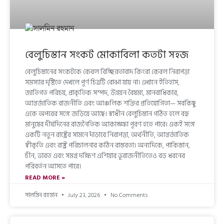
বেলুচিস্তান সংকট মোকাবিলা কতটা সহজ
বেলুচিস্তানের সংকটকে কেবল বিচ্ছিন্নতাবাদ কিংবা কেবল নিরাপত্তা
সমস্যার দৃষ্টিতে দেখলে পূর্ণ চিত্রটি বোঝা যায় না। এখানে ইতিহাস,
জাতিগত পরিচয়, প্রাকৃতিক সম্পদ, উন্নয়ন বৈষম্য, মানবাধিকার,
আন্তর্জাতিক রাজনীতি এবং আঞ্চলিক শক্তির প্রতিযোগিতা— সবকিছু
একে অপরের সঙ্গে জড়িয়ে আছে। স্বাধীন বেলুচিস্তান গঠিত হলে বহু
মানুষের দীর্ঘদিনের রাজনৈতিক আকাঙ্ক্ষা পূরণ হতে পারে। একই সঙ্গে
একটি নতুন রাষ্ট্রের সামনে দাঁড়াবে নিরাপত্তা, অর্থনীতি, আন্তর্জাতিক
স্বীকৃতি এবং রাষ্ট্র পরিচালনার কঠিন বাস্তবতা। অন্যদিকে, পাকিস্তান,
চীন, ভারত এবং সমগ্র দক্ষিণ এশিয়ার ভূরাজনীতিতেও বড় ধরনের
পরিবর্তন আসতে পারে।
READ MORE »
সালমিন রহমান
July 23, 2026
No Comments