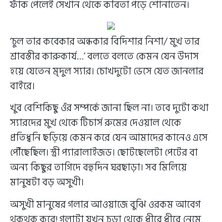
ফাঁক পেলেই সেখান থেকে কবিতা পড়ে শোনাতেন।
‘চুল তার কবেকার অন্ধকার বিদিশার নিশা/ মুখ তার
শ্রাবস্তীর কারুকার্য…’ বলতে বলতে কেমন যেন উদাস
হয়ে যেতেন মৃদুল স্যার। চোখদুটো ভেসে যেত জানলার
বাইরে।
খুব বেশিকিছু ওঁর সম্পর্কে জানা ছিল না। তবে দুটো কথা
স্যারদের মুখ থেকে টিচার্স রুমের দেওয়াল থেকে
প্রতিধ্বনি ছড়িয়ে কেমন করে যেন আমাদের কানেও এসে
পৌঁছেছিল। স্ত্রী প্যারালাইজড। ছোটছেলেটা পেটের বা
অন্য কিছুর তাগিদে বহুদিন ঘরছাড়া। সব মিলিয়ে
মানুষটা বড় অসুখী।
অসুখী মানুষের গলার আওয়াজে বুঝি ওরকম আবেগ
থকথক করে! গলাটা যখন চড়া থেকে ধীরে ধীরে নেমে