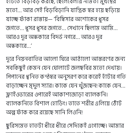
হাঁটতে বিড়বিড় করছে, ছেলেবেলায় নামতা মুখস্থের
মতো… আর সেই বিড়বিড়ানি যান্ত্রিক স্বর হয়ে ছড়িয়ে
যাচ্ছে ফাঁকা রাস্তায়— ‘বিম্বিসার অশোকের ধূসর
জগতে… ধূসর ধূসর জগতে… সেখানে ছিলাম আমি…
আরও দূর অন্ধকারে বিদর্ভ নগরে… আরও দূর
অন্ধকারে…’
দূরে নিয়নবাতির আলো ঘিরে আঠালো আস্তরণের জন্য
সবকিছুই কেমন যেন ঘোলাটে জলছবির মতো দেখায়।
পিপানের ধ্বনিত কণ্ঠস্বর অনুসরণ করে করেই হাঁটার গতি
বাড়াচ্ছেন মৃদুল স্যার। কাকে যেন খুঁজছেন! কাকে যেন…
ফ্লাইওভারের ওপারেই আকাশজোড়া ব্যালকনি।
ব্যালকনিতে বিশাল হোর্ডিং। তাতে শরীর এলিয়ে ঠোঁট
অল্প ফাঁক করে রয়েছে সানি লিওনি!
ছুরিসমেত হাতটা ধীরে ধীরে সেদিকেই এগোচ্ছে। আমার