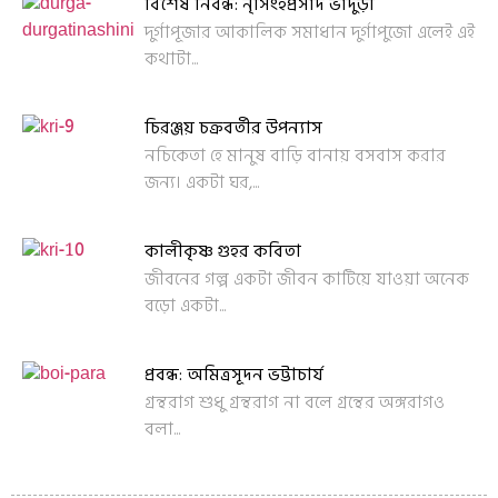
বিশেষ নিবন্ধ: নৃসিংহপ্রসাদ ভাদুড়ী
দুর্গাপূজার আকালিক সমাধান দুর্গাপুজো এলেই এই
কথাটা...
চিরঞ্জয় চক্রবর্তীর উপন্যাস
নচিকেতা হে মানুষ বাড়ি বানায় বসবাস করার
জন্য। একটা ঘর,...
কালীকৃষ্ণ গুহর কবিতা
জীবনের গল্প একটা জীবন কাটিয়ে যাওয়া অনেক
বড়ো একটা...
প্রবন্ধ: অমিত্রসূদন ভট্টাচার্য
গ্রন্থরাগ শুধু গ্রন্থরাগ না বলে গ্রন্থের অঙ্গরাগও
বলা...