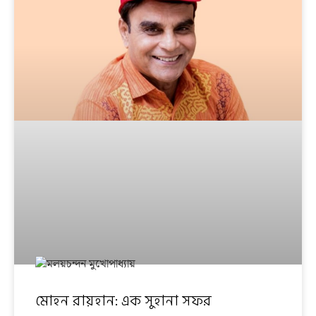
মোহন রায়হান: এক সুহানা সফর