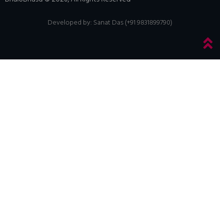
Developed by:
Sanat Das (+91 9831899790)