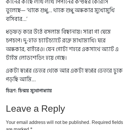
কানের কাছে লাখ লাখ পিপানের কণ্ঠস্বর কোরাস
তুলেছে— ‘থাকে শুধু… থাকে শুধু অন্ধকার মুখোমুখি
বসিবার…’
ধড়ফড় করে উঠে বসলাম বিছানায়। সারা গা ঘেমে
চপচপে। দু-হাত চ্যাটচ্যাটে রক্তে মাখামাখি। ঘরে
অন্ধকার, বাইরেও। যেন গোটা শহরে একসাথে অ্যাট এ
টাইম লোডশেডিং হয়ে গেছে।
একটা স্বপ্নের ভেতর থেকে আর একটা স্বপ্নের ভেতরে ঢুকে
পড়ছি আমি…
চিত্রণ: চিন্ময় মুখোপাধ্যায়
Leave a Reply
Your email address will not be published.
Required fields
are marked
*