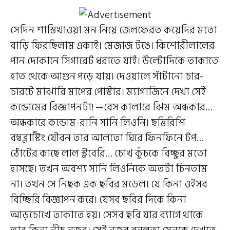
সেদিন শাস্তিখাওয়া মন নিয়ে জেলফেরত কয়েদির মতো
বাড়ি ফিরছিলাম একাই। মেজাজ টঙে। কিশোরীলালের
পান দোকানে সিগারেট ধরাতে যাই। উল্টোদিকে তাকাতে
হাত থেকে আগুন পড়ে যায়। দেওয়ালে সাঁটানো চার-
চারটে মাঝারি মাপের পোস্টার। ম্যাগাজিনে দেখা সেই
কন্ডোমের বিজ্ঞাপনটা! —বেস কালারে ঝিম অন্ধকার…
অন্ধকারে কন্ডোম-রানি সানি লিওনি। ছত্তিরিশি
বম্বব্লাস্টিং যৌবন তার আলতো ঘিরে ফিনফিনে টপ…
ঠোঁটের কাছে লাল স্ট্রবেরি… চোখ কুঁচকে বিচ্ছুর মতো
হাসছে। তখন অবশ্য সানি লিওনিকে অতটা চিনতাম
না। তখন সে নিছক এক ছবির মডেল। যে কিনা ওইসব
বিচ্ছিরি বিজ্ঞাপন করে। যেসব ছবির দিকে কিনা
আড়চোখে তাকাতে হয়। সেসব ছবি যার ব্যাগে থাকে