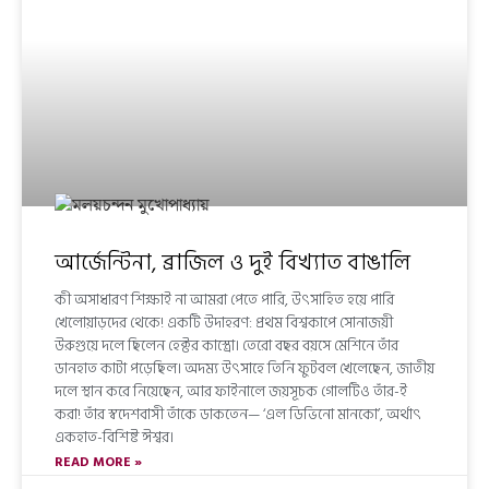
আর্জেন্টিনা, ব্রাজিল ও দুই বিখ্যাত বাঙালি
কী অসাধারণ শিক্ষাই না আমরা পেতে পারি, উৎসাহিত হয়ে পারি
খেলোয়াড়দের থেকে! একটি উদাহরণ: প্রথম বিশ্বকাপে সোনাজয়ী
উরুগুয়ে দলে ছিলেন হেক্টর কাস্ত্রো। তেরো বছর বয়সে মেশিনে তাঁর
ডানহাত কাটা পড়েছিল। অদম্য উৎসাহে তিনি ফুটবল খেলেছেন, জাতীয়
দলে স্থান করে নিয়েছেন, আর ফাইনালে জয়সূচক গোলটিও তাঁর-ই
করা! তাঁর স্বদেশবাসী তাঁকে ডাকতেন— ‘এল ডিভিনো মানকো’, অর্থাৎ
একহাত-বিশিষ্ট ঈশ্বর।
READ MORE »