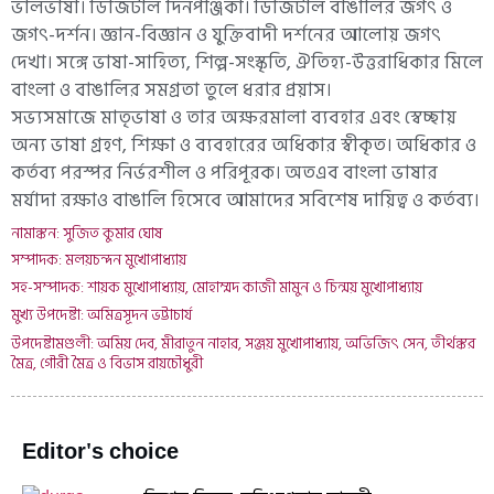
ভালভাষা। ডিজিটাল দিনপঞ্জিকা। ডিজিটাল বাঙালির জগৎ ও
জগৎ-দর্শন। জ্ঞান-বিজ্ঞান ও যুক্তিবাদী দর্শনের আলোয় জগৎ
দেখা। সঙ্গে ভাষা-সাহিত্য, শিল্প-সংস্কৃতি, ঐতিহ্য-উত্তরাধিকার মিলে
বাংলা ও বাঙালির সমগ্রতা তুলে ধরার প্রয়াস।
সভ্যসমাজে মাতৃভাষা ও তার অক্ষরমালা ব্যবহার এবং স্বেচ্ছায়
অন্য ভাষা গ্রহণ, শিক্ষা ও ব্যবহারের অধিকার স্বীকৃত। অধিকার ও
কর্তব্য পরস্পর নির্ভরশীল ও পরিপূরক। অতএব বাংলা ভাষার
মর্যাদা রক্ষাও বাঙালি হিসেবে আমাদের সবিশেষ দায়িত্ব ও কর্তব্য।
নামাঙ্কন: সুজিত কুমার ঘোষ
সম্পাদক: মলয়চন্দন মুখোপাধ্যায়
সহ-সম্পাদক: শায়ক মুখোপাধ্যায়, মোহাম্মদ কাজী মামুন ও চিন্ময় মুখোপাধ্যায়
মুখ্য উপদেষ্টা: অমিত্রসূদন ভট্টাচার্য
উপদেষ্টামণ্ডলী: অমিয় দেব, মীরাতুন নাহার, সঞ্জয় মুখোপাধ্যায়, অভিজিৎ সেন, তীর্থঙ্কর
মৈত্র, গৌরী মৈত্র ও বিভাস রায়চৌধুরী
Editor's choice