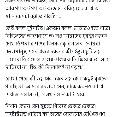
একজনকে জানাচ্ছিল, পেটি পেটি বিয়ারের খালি বোতল
আর প্যাকেট প্যাকেট কন্ডোম বেরিয়েছে ঘর থেকে…
মানে কেসটা বুঝতে পারছিস…
কেউ বলল সুইসাইড। একজন বলল, মার্ডারও হতে পারে।
বিল্ডিংয়ের আশেপাশে তখনও আমাদের ঘুরঘুর করতে
দেখে স্টেশনারি শপের বিনয়কাকু বললেন, ‘তোমরা
ছেলেমানুষ, এসব খবরে দরকার কী? ইস্কুল ছুটি হয়ে
গেছে। বাড়ির ছেলে ভালয় ভালয় বাড়ি ফিরে যাও। আর
দাঁড়িয়ো না। ছিঃ! কী দিনকালই না পড়ল!’
কোথা থেকে কী হয়ে গেল, কেন হয়ে গেল কিছুই বুঝতে
পারছি না। আমার বনলতা সেন, যাকে কখনও চোখে
দেখতে পেলাম না, সে এখন লাশকাটা ঘরে…
পিপান কেমন যেন মুচড়ে গিয়েছে ভেতরে ভেতরে।
অটোস্ট্যান্ড পেরিয়ে বন্ধ চায়ের দোকানের বেঞ্চিতে ধপ