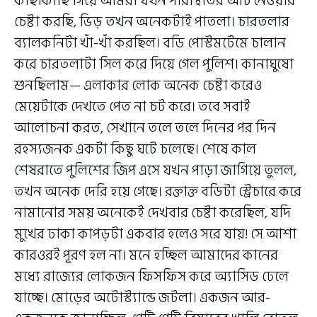
কাছাকাছি গিয়ে আমরা যখন পরিস্থিতির আঁচ নেওয়ার
চেষ্টা করছি, ভিড় তখন অনেকটাই পাতলা। চারতলার
ব্যালকনিটা খাঁ-খাঁ করছিল। বডি পোস্টমর্টেমে চালান
করে চারতলাটা সিল করে দিয়ে গেল পুলিশ। কানাঘুষো
শুনছিলাম— এলাকার লোক অনেক চেষ্টা করেও
মেয়েটাকে দেখতে পেত না চট করে। তবে সবাই
আলোচনা করত, সেখানে তলে তলে দিনের পর দিন
রহস্যজনক একটা কিছু ঘটে চলেছে। শেষে কাল
শেষরাতে পুলিশের জিপ এসে যখন পাড়া জাগিয়ে তুলল,
তখন অনেক দেরি হয়ে গেছে। রক্তাক্ত বডিটা স্ট্রেচারে করে
নামানোর সময় অনেকেই দেখবার চেষ্টা করেছিল, যদি
মুখের ঢাকা কাপড়টা একবার হলেও সরে যায়! সে আশা
কারওরই পূরণ হল না। মনে হচ্ছিল আমাদের কানের
মধ্যে রাজ্যের লোকজন ফিসফিস করে অ্যাসিড ঢেলে
যাচ্ছে। মোড়ের অটোস্ট্যান্ডে জটলা। একজন আর-