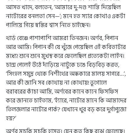
আসত খাদে, বলতেন, ‘আমারে দু-দণ্ড শান্তি দিয়েছিল
নাটোরের বনলতা সেন—’; মনে হত স্যার কোথাও একটা
পালিয়ে গিয়ে স্বস্তির শ্বাস নিতে চাইছেন।
থার্ড বেঞ্চে পাশাপাশি আমরা তিনজন। অর্ণব, পিপান
আর আমি। পিপান কী যে খুঁজে পেয়েছিল ওই কবিতাটার
মধ্যে! শুনে শুনে মুখস্থ করে ফেলেছিল প্রত্যেকটা লাইন।
চান্স পেলেই উঠে দাঁড়িয়ে নাটুকে ঢঙে বিড়বিড় করত,
‘সিংহল সমুদ্র থেকে নিশীথের অন্ধকারে মালয় সাগরে…’,
আর কী জানি সব কোথায় না কোথায়! ভূগোলে
বরাবরের কাঁচা আমি, অর্ণবের কানে কানে ফিসফিস
করে জানতে চাইতাম, ‘হ্যাঁরে, নাটোর মানে কি আমাদের
তিলজলার নাটোর পার্ক? যেখানে খুব বড় করে দুর্গাপুজো
হয়?’
অর্ণব মুচকি মুচকি হাসত। যেন কত কিছু বুঝে ফেলেছে।