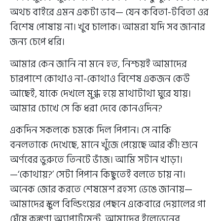
অথচ বাইরে এমন একটা ভাব— যেন কবিতা-টবিতা ওর
বিশেষ পোষায় না। খুব চালাক। আমরা যদি সব জানার
জন্য চেপে ধরি।
আমার কেন জানি না মনে হত, নিশ্চয়ই আমাদের
চারপাশে কোথাও না-কোথাও বিশেষ একজন কেউ
আছেই, যাকে দেখলে মুগ্ধ হয়ে মাথাটাথা ঘুরে যায়।
আমার চোখে সে কি ধরা দেবে কোনওদিন?
একদিন সকলকে চমকে দিল পিপান। সে নাকি
বনলতাকে দেখেছে, মানে খুঁজে পেয়েছে আর কী! শুনে
অর্ণবের ভুরুতে তিনটে ভাঁজ। আমি সটান খাড়া।
—‘কোথায়?’ সেটা পিপান কিছুতেই বলতে চায় না।
অনেক জোর করতে শেষমেশ রহস্য ভেঙে জানায়—
আমাদের স্কুল বিল্ডিংয়ের পেছনে একেবারে দেয়ালের গা
ঘেঁষে কঙ্কণা অ্যাপার্টমেন্ট, আমাদের ইলেভেনের