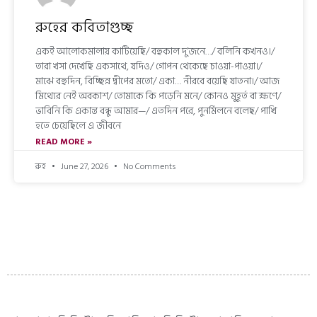
রুহের কবিতাগুচ্ছ
একই আলোকমালায় কাটিয়েছি/ বহুকাল দু’জনে…/ বলিনি কখনও।/
তারা খসা দেখেছি একসাথে, যদিও/ গোপন থেকেছে চাওয়া-পাওয়া।/
মাঝে বহুদিন, বিচ্ছিন্ন দ্বীপের মতো/ একা… নীরবে বয়েছি যাতনা।/ আজ
মিথ্যের নেই অবকাশ/ তোমাকে কি পড়েনি মনে/ কোনও মুহূর্ত বা ক্ষণে/
ভাবিনি কি একান্ত বন্ধু আমার—/ এতদিন পরে, পুনর্মিলনে বলেছ/ পাখি
হতে চেয়েছিলে এ জীবনে
READ MORE »
রুহ
June 27, 2026
No Comments