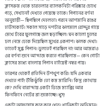
ক্লাসরুম থেকে চারতলার ব্যালকনিটা পরিষ্কার চোখে
পড়ে, সেখানেই দেখতে পেয়েছে তাকে। পিপানের বর্ণনা
অনুযায়ী— ছিপছিপে দেহলতা। পরনে আশমানি রঙের
হাউসকোট। সকাল সাড়ে দশটার ঝলমলে রোদ্দুর গায়ে
মেখে টবের ফুলগাছে জল ছড়াচ্ছিল। ঘন কালো চুলের
ঢল নেমে ঢেকে দিয়েছিল মুখের একপাশ। ঝলক দেখা।
তাতেই মুগ্ধ পিপান। ভুলতেই পারছিল না! আর আমরাও
ওর বর্ণনা শুনে আন্দাজ করতে পারছিলাম— কেন গোটা
ক্লাসের মধ্যে বাংলায় পিপান হাইয়েস্ট নম্বর পায়।
তারপর থেকেই প্রতিদিন উশখুশ করি। যদি একবার
দেখতে পাই! উঁকিঝুঁকি তো কম মারিনি। কিন্তু কোথায়
কে? দেখি বারান্দায় একটা ভিজে ম্যাক্সি আর
ফিনফিনে নেটের ব্রা শুকোচ্ছে। ধুস্!
একটা আফসোস কুরে কুরে খেত। খানিকটা অভিমান।