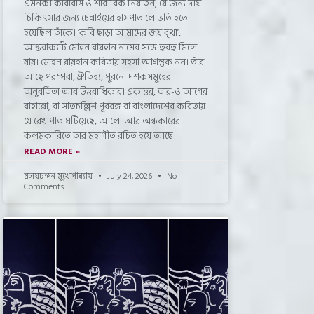
এমনকী কারাবাস ও শারীরিক নির্যাতন, যে জন্য দীর্ঘ
চিকিৎসার জন্য চেন্নাইয়ের হাসপাতালে ভর্তি হতে
হয়েছিল তাঁকে। ‘কবি ছাড়া আমাদের জয় বৃথা’,
আপ্তবাক্যটি মোহন রায়হান নামের সঙ্গে হুবহু মিলে
যায়। মোহন রায়হান কবিতায় সহসা আগন্তুক নন। তাঁর
আছে পরম্পরা, ঐতিহ্য, পুরনো দশকসমূহের
অনুবর্তিতা আর উত্তরাধিকার। একাত্তর, তার-ও আগের
বাহান্নো, বা সাতচল্লিশ পূর্ববঙ্গ বা বাংলাদেশের কবিতায়
যে রেখাপাত ঘটিয়েছে, আলো আর অন্ধকারের
কলমকারিতে তার মহাগীত রচিত হয়ে আছে।
READ MORE »
মলয়চন্দন মুখোপাধ্যায়
July 24, 2026
No
Comments