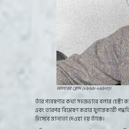
আলবের ক্লোদ (১৮৯৮-১৯৮৩)।
তাঁর গবেষণার কথা সহজভাবে বলার চেষ্টা
এবং তারপর বিশ্লেষণ করার যুগান্তকারী প
হিসেবে মান্যতা দেওয়া হয় তাঁকে।