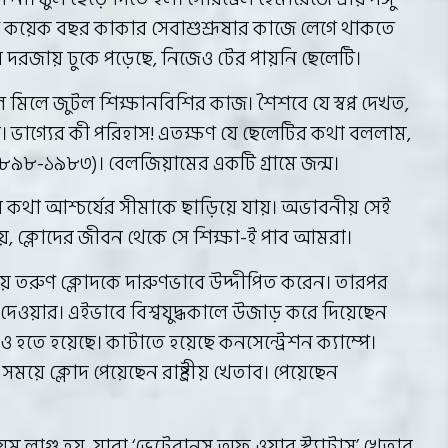
 কয়েক বছর কাকার সেবাশুশ্রূষার কাজে লেগে থাকতে
 দরজায় ঢুকে পড়েছে, নিজেও টের পায়নি ছেলেটি।
টিল মিলে জুটল শিক্ষানবিশির কাজ। শৈশবে যে স্বপ্ন দেখত,
না। ভাগ্যের কী পরিহাস! এতক্ষণ যে ছেলেটির কথা বললাম,
১৮৯৮-১৯৮৩)। বেলজিয়ামের একটি গ্রামে জন্ম।
ের কথা আশ্চর্যের সীমাকে ছাড়িয়ে যায়। অভাবনীয় সেই
য়, ক্লোদের জীবন থেকে সে শিক্ষা-ই পাব আমরা।
ই সময় তরুণ ক্লোদকে দারুণভাবে উদ্দীপিত করেন। তারপর
োগ দেওয়ার। এইভাবে বিশ্বযুদ্ধকালে উজাড় করে দিয়েছেন
ও হতে হয়েছে। কাটাতে হয়েছে কনসেন্ট্রেশন ক্যাম্পে।
সময়ে ক্লোদ পেয়েছেন রাষ্ট্রীয় খেতাব। পেয়েছেন
 লাগু হয়, যারা ‘ভেটেরানস অফ ওয়ার স্ট্যাটাস’ খেতাব