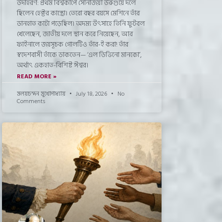
উদাহরণ: প্রথম বিশ্বকাপে সোনাজয়ী উরুগুয়ে দলে
ছিলেন হেক্টর কাস্ত্রো। তেরো বছর বয়সে মেশিনে তাঁর
ডানহাত কাটা পড়েছিল। অদম্য উৎসাহে তিনি ফুটবল
খেলেছেন, জাতীয় দলে স্থান করে নিয়েছেন, আর
ফাইনালে জয়সূচক গোলটিও তাঁর-ই করা! তাঁর
স্বদেশবাসী তাঁকে ডাকতেন— ‘এল ডিভিনো মানকো’,
অর্থাৎ একহাত-বিশিষ্ট ঈশ্বর।
READ MORE »
মলয়চন্দন মুখোপাধ্যায়
July 18, 2026
No
Comments