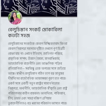
বেলুচিস্তান সংকট মোকাবিলা
কতটা সহজ
বেলুচিস্তানের সংকটকে কেবল বিচ্ছিন্নতাবাদ কিংবা
কেবল নিরাপত্তা সমস্যার দৃষ্টিতে দেখলে পূর্ণ চিত্রটি
বোঝা যায় না। এখানে ইতিহাস, জাতিগত পরিচয়,
প্রাকৃতিক সম্পদ, উন্নয়ন বৈষম্য, মানবাধিকার,
আন্তর্জাতিক রাজনীতি এবং আঞ্চলিক শক্তির
প্রতিযোগিতা— সবকিছু একে অপরের সঙ্গে জড়িয়ে
আছে। স্বাধীন বেলুচিস্তান গঠিত হলে বহু মানুষের
দীর্ঘদিনের রাজনৈতিক আকাঙ্ক্ষা পূরণ হতে পারে।
একই সঙ্গে একটি নতুন রাষ্ট্রের সামনে দাঁড়াবে
নিরাপত্তা, অর্থনীতি, আন্তর্জাতিক স্বীকৃতি এবং রাষ্ট্র
পরিচালনার কঠিন বাস্তবতা। অন্যদিকে, পাকিস্তান,
চীন, ভারত এবং সমগ্র দক্ষিণ এশিয়ার
ভূরাজনীতিতেও বড় ধরনের পরিবর্তন আসতে পারে।