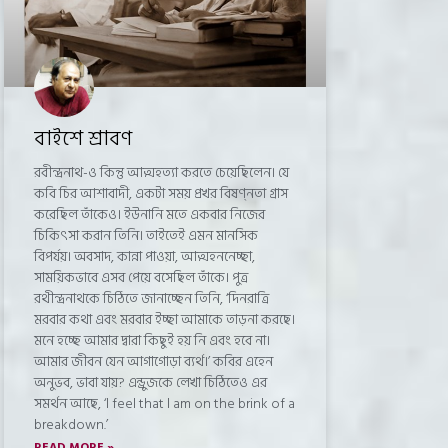
বাইশে শ্রাবণ
রবীন্দ্রনাথ-ও কিন্তু আত্মহত্যা করতে চেয়েছিলেন। যে
কবি চির আশাবাদী, একটা সময় প্রখর বিষণ্নতা গ্রাস
করেছিল তাঁকেও। ইউনানি মতে একবার নিজের
চিকিৎসা করান তিনি। তাইতেই এমন মানসিক
বিপর্যয়। অবসাদ, কান্না পাওয়া, আত্মহননেচ্ছা,
সাময়িকভাবে এসব পেয়ে বসেছিল তাঁকে। পুত্র
রথীন্দ্রনাথকে চিঠিতে জানাচ্ছেন তিনি, ‘দিনরাত্রি
মরবার কথা এবং মরবার ইচ্ছা আমাকে তাড়না করছে।
মনে হচ্ছে আমার দ্বারা কিছুই হয় নি এবং হবে না।
আমার জীবন যেন আগাগোড়া ব্যর্থ।’ কবির এহেন
অনুভব, ভাবা যায়? এন্ড্রুজকে লেখা চিঠিতেও এর
সমর্থন আছে, ‘l feel that l am on the brink of a
breakdown.’
READ MORE »