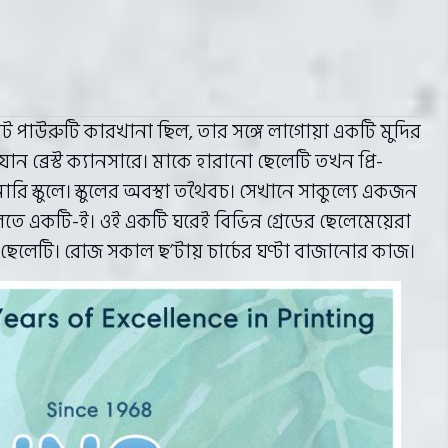
 পাউরুটি কারখানা ছিল, তার সঙ্গে লাগোয়া একটি মুদির
ন ব্রেস্ট ক্যানসারে। মাকে হারানো ছেলেটি তখন প্রি-
াইমারি স্কুলে। স্কুলের অবস্থা তথৈবচ। সেখানে সাকুল্যে একজন
লতে একটি-ই। ওই একটি ঘরেই বিভিন্ন গ্রেডের ছেলেমেয়েরা
 ছেলেটি। রোজ সকাল ছ’টায় চার্চের ঘণ্টা বাজানোর কাজ।