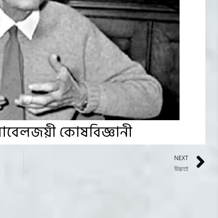
ে নোবেলজয়ী কোষবিজ্ঞানী
NEXT
উচ্চতা