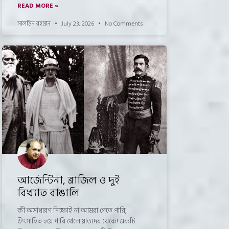
READ MORE »
সালমিন রহমান
July 23, 2026
No Comments
আর্জেন্টিনা, ব্রাজিল ও দুই
বিখ্যাত বাঙালি
কী অসাধারণ শিক্ষাই না আমরা পেতে পারি,
উৎসাহিত হয়ে পারি খেলোয়াড়দের থেকে! একটি