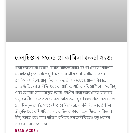
বেলুচিস্তান সংকট মোকাবিলা কতটা সহজ
বেলুচিস্তানের সংকটকে কেবল বিচ্ছিন্নতাবাদ কিংবা কেবল নিরাপত্তা
সমস্যার দৃষ্টিতে দেখলে পূর্ণ চিত্রটি বোঝা যায় না। এখানে ইতিহাস,
জাতিগত পরিচয়, প্রাকৃতিক সম্পদ, উন্নয়ন বৈষম্য, মানবাধিকার,
আন্তর্জাতিক রাজনীতি এবং আঞ্চলিক শক্তির প্রতিযোগিতা— সবকিছু
একে অপরের সঙ্গে জড়িয়ে আছে। স্বাধীন বেলুচিস্তান গঠিত হলে বহু
মানুষের দীর্ঘদিনের রাজনৈতিক আকাঙ্ক্ষা পূরণ হতে পারে। একই সঙ্গে
একটি নতুন রাষ্ট্রের সামনে দাঁড়াবে নিরাপত্তা, অর্থনীতি, আন্তর্জাতিক
স্বীকৃতি এবং রাষ্ট্র পরিচালনার কঠিন বাস্তবতা। অন্যদিকে, পাকিস্তান,
চীন, ভারত এবং সমগ্র দক্ষিণ এশিয়ার ভূরাজনীতিতেও বড় ধরনের
পরিবর্তন আসতে পারে।
READ MORE »