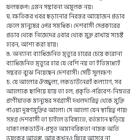
ফলস্বরূপ। এমন সম্ভাবনা অমূলক নয়।
ঘ. ক্ষতিকর খবর ছড়ানোর নিরন্তর আয়োজন প্রভাব
ফেলে মানুষের ওপর সমধিক। দেশবাসী সেপ্রকারের
প্রভাব থেকে নিজেদের এবার থেকে মুক্ত রাখায় সচেষ্ট
হবেন, আশা করা যায়।
ঙ. অন্যান্য ব্যাধিজনিত মৃত্যুর হারের চেয়ে করোনা
ব্যাধিজনিত মৃত্যুর হার যে বেশি নয় তা ইতিমধ্যেই
সম্ভবত বুঝে নিয়েছেন দেশবাসী। সেটি সুলক্ষণ!
চ. যে আলোর ঔজ্জ্বল্য, লকডাউনেরই কল্যাণে, সব
আলোকে ছাপিয়ে যায় তা হল, প্রকৃতি-পরিবেশ-নিম্নতর
প্রাণীঘাতক মানুষের সর্বগ্রাসী দখলদারিত্ব থেকে মুক্তি
পাওয়া দূষণমুক্তির আলো। সে আলো যেন স্থায়িত্ব পায়!
সমগ্র দেশবাসী তা চাইলে ভবিষ্যতে, বর্তমানে ছড়িয়ে
থাকা লকডাউন-প্রসূত অমানবিকতা নামক অতি
ভয়ংকর আতঙ্ক, আর কখনও ফিরে আসবে না