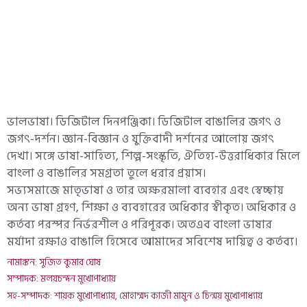
ভালভাষা। ডিজিটাল দিনপঞ্জিকা। ডিজিটাল বাঙালির জগৎ ও
জগৎ-দর্শন। জ্ঞান-বিজ্ঞান ও যুক্তিবাদী দর্শনের আলোয় জগৎ
দেখা। সঙ্গে ভাষা-সাহিত্য, শিল্প-সংস্কৃতি, ঐতিহ্য-উত্তরাধিকার মিলে
বাংলা ও বাঙালির সমগ্রতা তুলে ধরার প্রয়াস।
সভ্যসমাজে মাতৃভাষা ও তার অক্ষরমালা ব্যবহার এবং স্বেচ্ছায়
অন্য ভাষা গ্রহণ, শিক্ষা ও ব্যবহারের অধিকার স্বীকৃত। অধিকার ও
কর্তব্য পরস্পর নির্ভরশীল ও পরিপূরক। অতএব বাংলা ভাষার
মর্যাদা রক্ষাও বাঙালি হিসেবে আমাদের সবিশেষ দায়িত্ব ও কর্তব্য।
নামাঙ্কন: সুজিত কুমার ঘোষ
সম্পাদক: মলয়চন্দন মুখোপাধ্যায়
সহ-সম্পাদক: শায়ক মুখোপাধ্যায়, মোহাম্মদ কাজী মামুন ও চিন্ময় মুখোপাধ্যায়