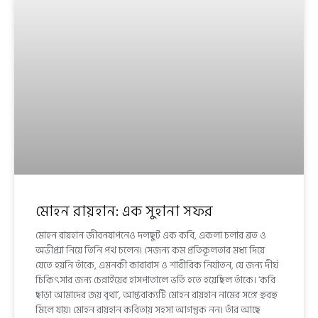
মোহন রায়হান: এক সুহানা সফর
মোহন রায়হান জীবনযাপনেও দলছুট এক কবি, একলা চলার ব্রত ও
অভীপ্সা নিয়ে তিনি পথ চলেন। সেজন্য কম প্রতিকূলতার মধ্য দিয়ে
যেতে হয়নি তাঁকে, এমনকী কারাবাস ও শারীরিক নির্যাতন, যে জন্য দীর্ঘ
চিকিৎসার জন্য চেন্নাইয়ের হাসপাতালে ভর্তি হতে হয়েছিল তাঁকে। ‘কবি
ছাড়া আমাদের জয় বৃথা’, আপ্তবাক্যটি মোহন রায়হান নামের সঙ্গে হুবহু
মিলে যায়। মোহন রায়হান কবিতায় সহসা আগন্তুক নন। তাঁর আছে