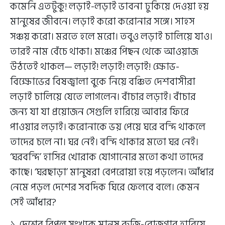
কমেনি এতটুকু! লড়াই-লড়াই ভাবনা ঢুকিয়ে দেওয়া হয়
মানুষের জীবনে। লড়াই করো করোনার সঙ্গে। সাহস
সঞ্চয় করো। মরতে হলে মরো। তবুও লড়াই চালিয়ে যাও।
তারই নাম বেঁচে থাকা। মঞ্চের পিছন থেকে আওয়াজ
উঠতেই থাকল— লড়াই! লড়াই! লড়াই! ক্ষোভ-
বিক্ষোভের বিষজ্বালা বুকে নিয়ে বঞ্চিত দেশবাসীরা
লড়াই চালিয়ে যেতে লাগলেন। বাঁচার লড়াই। বাঁচার
জন্য যা যা প্রয়োজন সেগুলি হারিয়ে আবার ফিরে
পাওয়ার লড়াই। করোনাকে ভয় পেয়ে ঘরে বন্দি থাকলে
তাদের চলে না। ঘর নেই। বন্দি থাকার মতো ঘর নেই।
‘ঘরবন্দি’ হাসির খোরাক যোগানোর মতো কথা তাদের
কাছে। ‘ঘরছাড়া’ মানুষরা বেপরোয়া হয়ে পড়লেন। আঁধার
নেমে পড়ল দেশের সবদিক ঘিরে ফেলবে বলে। কেমন
সেই আঁধার?
১. দেশের বিপুল সংখ্যক মানুষ রুজি-রোজগার হারিয়ে