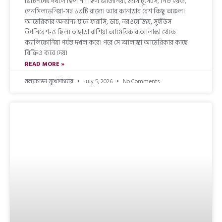
ব্রিটিশদের দখলে ছিল না। ছিল ভার্জিনিয়া, ম্যাসাচুসেটস, নিউ ইয়র্ক,
পেনসিলভেনিয়া-সহ ১৩টি রাজ্য। আর কানাডার বেশ কিছু অঞ্চল।
আমেরিকার অন্যান্য স্থানে ফরাসি, ডাচ, নরওয়েজিয়, সুইডিস
উপনিবেশ-ও ছিল। তাছাড়া রাশিয়া আমেরিকার আলাস্কা থেকে
ক্যালিফোর্নিয়া পর্যন্ত দখল করে। পরে সে আলাস্কা আমেরিকার কাছে
বিক্রিও করে দেয়।
READ MORE »
মলয়চন্দন মুখোপাধ্যায়
July 5, 2026
No Comments