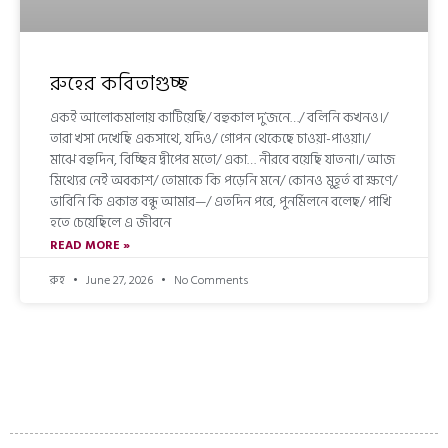
রুহের কবিতাগুচ্ছ
একই আলোকমালায় কাটিয়েছি/ বহুকাল দু’জনে…/ বলিনি কখনও।/
তারা খসা দেখেছি একসাথে, যদিও/ গোপন থেকেছে চাওয়া-পাওয়া।/
মাঝে বহুদিন, বিচ্ছিন্ন দ্বীপের মতো/ একা… নীরবে বয়েছি যাতনা।/ আজ
মিথ্যের নেই অবকাশ/ তোমাকে কি পড়েনি মনে/ কোনও মুহূর্ত বা ক্ষণে/
ভাবিনি কি একান্ত বন্ধু আমার—/ এতদিন পরে, পুনর্মিলনে বলেছ/ পাখি
হতে চেয়েছিলে এ জীবনে
READ MORE »
রুহ
June 27, 2026
No Comments