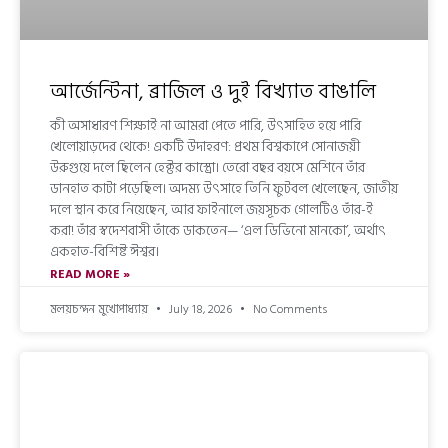
আর্জেন্টিনা, ব্রাজিল ও দুই বিখ্যাত বাঙালি
কী অসাধারণ শিক্ষাই না আমরা পেতে পারি, উৎসাহিত হয়ে পারি
খেলোয়াড়দের থেকে! একটি উদাহরণ: প্রথম বিশ্বকাপে সোনাজয়ী
উরুগুয়ে দলে ছিলেন হেক্টর কাস্ত্রো। তেরো বছর বয়সে মেশিনে তাঁর
ডানহাত কাটা পড়েছিল। অদম্য উৎসাহে তিনি ফুটবল খেলেছেন, জাতীয়
দলে স্থান করে নিয়েছেন, আর ফাইনালে জয়সূচক গোলটিও তাঁর-ই
করা! তাঁর স্বদেশবাসী তাঁকে ডাকতেন— ‘এল ডিভিনো মানকো’, অর্থাৎ
একহাত-বিশিষ্ট ঈশ্বর।
READ MORE »
মলয়চন্দন মুখোপাধ্যায়
July 18, 2026
No Comments