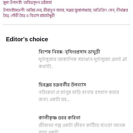
মুখ্য উপদেষ্টা: অমিত্রসূদন ভট্টাচার্য
উপদেষ্টামণ্ডলী: অমিয় দেব, মীরাতুন নাহার, সঞ্জয় মুখোপাধ্যায়, অভিজিৎ সেন, তীর্থঙ্কর
মৈত্র, গৌরী মৈত্র ও বিভাস রায়চৌধুরী
Editor's choice
বিশেষ নিবন্ধ: নৃসিংহপ্রসাদ ভাদুড়ী
দুর্গাপূজার আকালিক সমাধান দুর্গাপুজো এলেই এই
কথাটা...
চিরঞ্জয় চক্রবর্তীর উপন্যাস
নচিকেতা হে মানুষ বাড়ি বানায় বসবাস করার
জন্য। একটা ঘর,...
কালীকৃষ্ণ গুহর কবিতা
জীবনের গল্প একটা জীবন কাটিয়ে যাওয়া অনেক
বড়ো একটা...