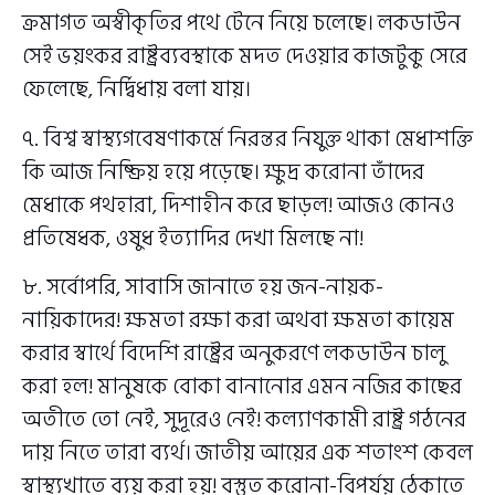
ক্রমাগত অস্বীকৃতির পথে টেনে নিয়ে চলেছে। লকডাউন
সেই ভয়ংকর রাষ্ট্রব্যবস্থাকে মদত দেওয়ার কাজটুকু সেরে
ফেলেছে, নির্দ্বিধায় বলা যায়।
৭. বিশ্ব স্বাস্থ্যগবেষণাকর্মে নিরন্তর নিযুক্ত থাকা মেধাশক্তি
কি আজ নিষ্ক্রিয় হয়ে পড়েছে। ক্ষুদ্র করোনা তাঁদের
মেধাকে পথহারা, দিশাহীন করে ছাড়ল! আজও কোনও
প্রতিষেধক, ওষুধ ইত্যাদির দেখা মিলছে না!
৮. সর্বোপরি, সাবাসি জানাতে হয় জন-নায়ক-
নায়িকাদের! ক্ষমতা রক্ষা করা অথবা ক্ষমতা কায়েম
করার স্বার্থে বিদেশি রাষ্ট্রের অনুকরণে লকডাউন চালু
করা হল! মানুষকে বোকা বানানোর এমন নজির কাছের
অতীতে তো নেই, সুদূরেও নেই! কল্যাণকামী রাষ্ট্র গঠনের
দায় নিতে তারা ব্যর্থ। জাতীয় আয়ের এক শতাংশ কেবল
স্বাস্থ্যখাতে ব্যয় করা হয়! বস্তুত করোনা-বিপর্যয় ঠেকাতে