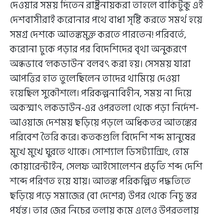
দেওয়ার সময় দিতেন রাষ্ট্রনায়করা তাহলে বাকিটুকু এই
দেশবাসীরাই করোনার পথে বাধা সৃষ্টি করতে সমর্থ হয়ে
সমগ্র দেশকে আতঙ্কমুক্ত করতে পারতেন! পরিবর্তে,
করোনা ঢুকে পড়ার পর বিদেশিদের বৃথা অনুকরণে
অন্ধভাবে ‘লকডাউন’ বলবৎ করা হয়। সেসময় যারা
আপত্তির হাত তুলেছিলেন তাদের থামিয়ে দেওয়া
হয়েছিল সুকৌশলে। পরিকল্পনাবিহীন, সময় না দিয়ে
অকস্মাৎ লকডাউন-এর ওপরতলা থেকে পড়া নির্দেশ-
আওয়াজ দেশময় ছড়িয়ে পড়লে অধিকতর আতঙ্কের
পরিবেশ তৈরি করে। কতকগুলি বিদেশি শব্দ মানুষের
মুখে মুখে ঘুরতে থাকে। সোশ্যাল ডিসট্যান্সিং, হোম
কোয়ারেন্টাইন, সেলফ আইসোলেশন প্রভৃতি শব্দ দেশি
শব্দে পরিণত হয়ে যায়। আতঙ্ক পরিকল্পিত পদ্ধতিতে
ছড়িয়ে পড়ে সমাজের (বা দেশের) উপর থেকে নিচু স্তর
পর্যন্ত। তার জের নিচের তলায় কমে এলেও উপরতলায়