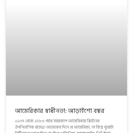
আমেরিকার স্বাধীনতা: আড়াইশো বছর
১৬০৭ থেকে ১৭৮৩ পর্যন্ত সময়কাল আমেরিকায় ব্রিটেনের
ঔপনিবেশিক রাজত্ব। আজকের দিনে যে আমেরিকা, তা কিন্তু পুরোটা