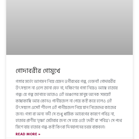
গোদাবরীর গোমুখে
গঙ্গার মর্ত্যে আগমন নিয়ে যেমন ভগীরথের গল্প, তেমনই গোদাবরীর
উৎসস্থলে না এলে জানা যেত না, দক্ষিণের গঙ্গা নিয়েও আছে হাজার
গল্প। যে গল্প জানাবে আজও এই অঞ্চলের মানুষ অনেক সময়েই
কাছাকাছি আর কোনও পানীয়জল না পেয়ে কষ্ট করে হলেও এই
উৎসস্থলে এসেই শীতল এই পানীয়জল নিয়ে যান নিজেদের কাজের
জন্য। গঙ্গা বা অন্য নদী সে শুধু ধার্মিক আবেগের কারণে পবিত্র না,
হাজার প্রাণীর ‘তৃষ্ণা’ মেটাবার জন্য সে হয়ে ওঠে ‘দেবী’ বা ‘পবিত্র’। সে পথে
মিশে যায় হাজার গল্প-কষ্ট কিংবা দিনযাপনের চরম বাস্তবতা।
READ MORE »