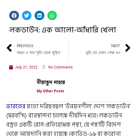
লকডাউন: এক আলো-আঁধারি খেলা
PREVIOUS
NEXT
ভাঙন ও তার স্মৃতি থেকে মুক্তি
তুমি তো তেমন গোরু নও
July 21, 2022
No Comments
মীরাতুন নাহার
My Other Posts
ভারতের
মতো দরিদ্রবহুল ‘উন্নয়নশীল’ দেশে ‘লকডাউন’
(ঘরবন্দি) ব্যবস্থাপনা চলেছে দীর্ঘদিন ধরে। লকডাউন
বস্তুত একটি রোগ-প্রতিরোধক পন্থা, যে পন্থাটি বিদেশ
থেকে আমদানি করা হয়েছে কোভিড-১৯ বা করোনা