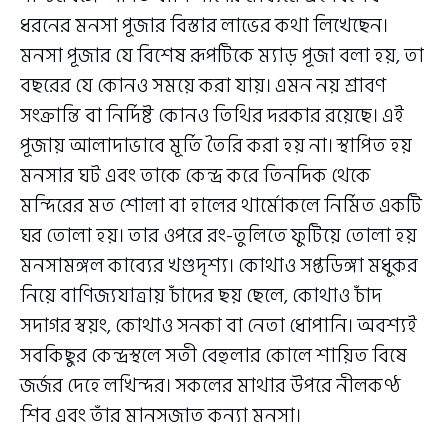
ধরনের মনসা পূজার বিস্তার লাভের কথা লিখেছেন।
মনসা পূজার যে বিশেষ রূপটিকে ম্যাড় পূজা বলা হয়, তা
বছরের যে কোনও সময়ে করা যায়। এমন নয় শ্রাবণ
সংক্রান্তি বা নির্দিষ্ট কোনও তিথির দরকার রয়েছে। এই
পূজায় আলাদাভাবে মূর্তি তৈরি করা হয় না। স্থাপিত হয়
মনসার ঘট এবং তাকে কেন্দ্র করে তিনদিক থেকে
মন্দিরের মত শোলা বা হালের থার্মোকলে নির্মিত একটি
ঘর তোলা হয়। তার ওপরে রং-তুলিতে ফুটিয়ে তোলা হয়
মনসামঙ্গল কাব্যের খণ্ডদৃশ্য। কোথাও সপ্তডিঙ্গা মধুকর
নিয়ে বাণিজ্যযাত্রায় চাঁদের ছয় ছেলে, কোথাও চাঁদ
সদাগর স্বয়ং, কোথাও সনকা বা নেতা ধোপানি। অবশ্যই
সবকিছুর কেন্দ্রস্থলে সতী বেহুলার কোলে শায়িত বিষে
জর্জর দেহে লখিন্দর। সকলের মাথার উপরে নীলকণ্ঠ
শিব এবং তাঁর মানসজাত কন্যা মনসা।