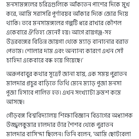
মনসামঙ্গলের চরিত্রগুলিকে আঁকতেন পাশের দিকে মুখ
করে, আমি সরাসরি পূর্ণাবয়ব আঁকার দিকে জোর দিয়ে
থাকি। তবে মনসামঙ্গলের গল্পটি ধরে রাখার কৌশল
একেবারে ঐতিহ্য মেনেই হয়। আগে রায়গঞ্জ-সহ
উত্তরবঙ্গের বিভিন্ন জায়গা থেকে ম্যাড় বানানোর বরাত
পেতাম। শোলার দাম এবং অন্যান্য কারণে এখন সেই
চাহিদা একেবারে বন্ধ হয়ে গিয়েছে।’
অরূপবাবুর কথার সূত্রেই জানা যায়, এক সময় পুরাতন
মালদার প্রচুর বাড়িতে তিথি মেনে ম্যাড় পূজা মনসা
পূজা হিসাবে পালিত হত। এখন সংখ্যাটা ক্রমশ কমে
আসছে।
গৌড়বঙ্গ বিশ্ববিদ্যালয় শিক্ষাবিজ্ঞান বিভাগের অধ্যাপক
উজ্জ্বলকুমার হালদার তাঁর শৈশব থেকে পুরাতন
মালদার বাসিন্দা ছিলেন। তিনি বলেন, ‘আমি ছোটবেলা