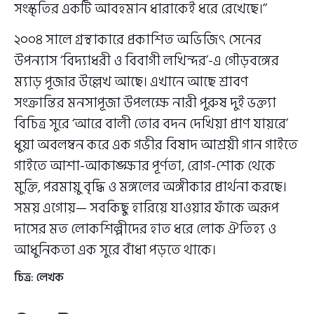
সংস্কৃতির একটি আবহমান ধারাকেই ধরে রেখেছে।’’
২০০৪ সালে গ্রন্থাকারে প্রকাশিত অভিজিৎ সেনের
উপন্যাস ‘বিদ্যাধরী ও বিবাগী লখিন্দর’-এ গৌড়বঙ্গের
ম্যাড় পূজার উল্লেখ আছে। এখানে আছে শ্রাবণ
সংক্রান্তির মনসাপূজা উপলক্ষে নারী পুরুষ দুই ভক্ত্যা
বিচিত্র সুরে ‘আরে বালী তোর বদন দেখিয়া প্রাণ যায়রে’
ধুয়া অবলম্বন করে এক গভীর বিষাদ আশ্রয়ী গান গাইতে
গাইতে আশা-আকাঙ্ক্ষার পূর্ণতা, রোগ-শোক থেকে
মুক্তি, পরমায়ু বৃদ্ধি ও মঙ্গলের অঙ্গীকার প্রার্থনা করছে।
সময় এগোয়— সবকিছু হারিয়ে যাওয়ার ফাঁকে অরূপ
দাসের মত লোকশিল্পীদের হাত ধরে লোক ঐতিহ্য ও
আধুনিকতা এক সুরে বাঁধা পড়তে থাকে।
চিত্র: লেখক