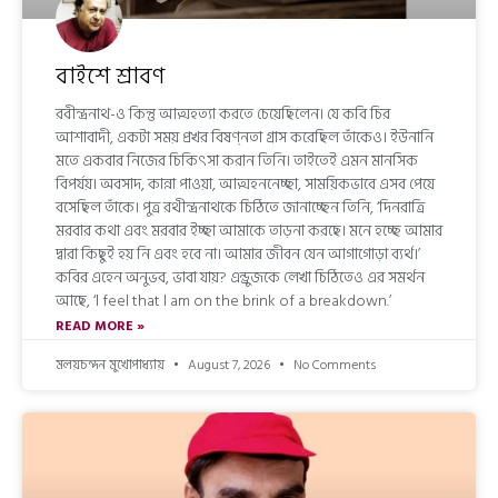
বাইশে শ্রাবণ
রবীন্দ্রনাথ-ও কিন্তু আত্মহত্যা করতে চেয়েছিলেন। যে কবি চির
আশাবাদী, একটা সময় প্রখর বিষণ্নতা গ্রাস করেছিল তাঁকেও। ইউনানি
মতে একবার নিজের চিকিৎসা করান তিনি। তাইতেই এমন মানসিক
বিপর্যয়। অবসাদ, কান্না পাওয়া, আত্মহননেচ্ছা, সাময়িকভাবে এসব পেয়ে
বসেছিল তাঁকে। পুত্র রথীন্দ্রনাথকে চিঠিতে জানাচ্ছেন তিনি, ‘দিনরাত্রি
মরবার কথা এবং মরবার ইচ্ছা আমাকে তাড়না করছে। মনে হচ্ছে আমার
দ্বারা কিছুই হয় নি এবং হবে না। আমার জীবন যেন আগাগোড়া ব্যর্থ।’
কবির এহেন অনুভব, ভাবা যায়? এন্ড্রুজকে লেখা চিঠিতেও এর সমর্থন
আছে, ‘l feel that l am on the brink of a breakdown.’
READ MORE »
মলয়চন্দন মুখোপাধ্যায়
August 7, 2026
No Comments