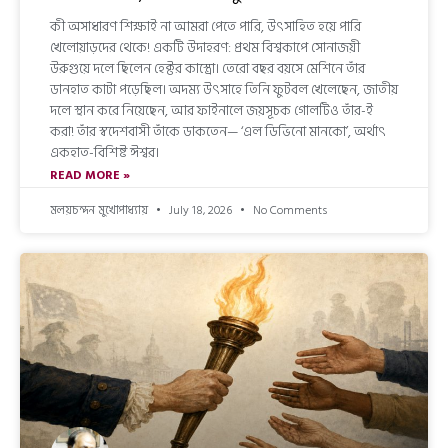
কী অসাধারণ শিক্ষাই না আমরা পেতে পারি, উৎসাহিত হয়ে পারি
খেলোয়াড়দের থেকে! একটি উদাহরণ: প্রথম বিশ্বকাপে সোনাজয়ী
উরুগুয়ে দলে ছিলেন হেক্টর কাস্ত্রো। তেরো বছর বয়সে মেশিনে তাঁর
ডানহাত কাটা পড়েছিল। অদম্য উৎসাহে তিনি ফুটবল খেলেছেন, জাতীয়
দলে স্থান করে নিয়েছেন, আর ফাইনালে জয়সূচক গোলটিও তাঁর-ই
করা! তাঁর স্বদেশবাসী তাঁকে ডাকতেন— ‘এল ডিভিনো মানকো’, অর্থাৎ
একহাত-বিশিষ্ট ঈশ্বর।
READ MORE »
মলয়চন্দন মুখোপাধ্যায়
July 18, 2026
No Comments