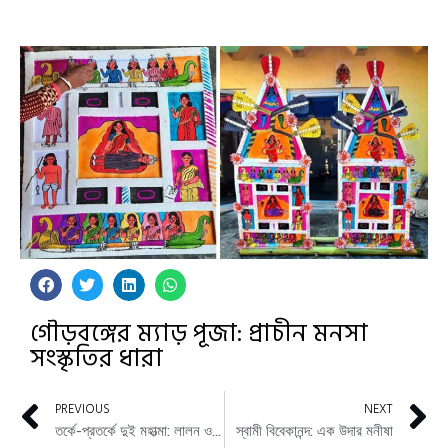
গৌড়বঙ্গের ম্যাড় পূজা: প্রাচীন মনসা
সংস্কৃতির ধারা
PREVIOUS
NEXT
তর্কে-প্রতর্কে দুই মহাত্মা: লালন ও গান্ধীজি
স্বামী বিবেকানন্দ: এক উদার মনীষা