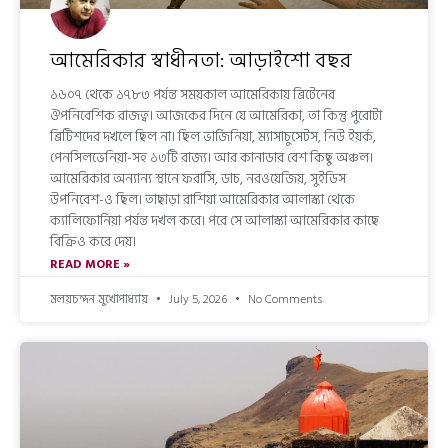
আমেরিকার স্বাধীনতা: আড়াইশো বছর
১৬০৭ থেকে ১৭৮৩ পর্যন্ত সময়কাল আমেরিকায় ব্রিটেনের
ঔপনিবেশিক রাজত্ব। আজকের দিনে যে আমেরিকা, তা কিন্তু পুরোটা
ব্রিটিশদের দখলে ছিল না। ছিল ভার্জিনিয়া, ম্যাসাচুসেটস, নিউ ইয়র্ক,
পেনসিলভেনিয়া-সহ ১৩টি রাজ্য। আর কানাডার বেশ কিছু অঞ্চল।
আমেরিকার অন্যান্য স্থানে ফরাসি, ডাচ, নরওয়েজিয়, সুইডিস
উপনিবেশ-ও ছিল। তাছাড়া রাশিয়া আমেরিকার আলাস্কা থেকে
ক্যালিফোর্নিয়া পর্যন্ত দখল করে। পরে সে আলাস্কা আমেরিকার কাছে
বিক্রিও করে দেয়।
READ MORE »
মলয়চন্দন মুখোপাধ্যায়
July 5, 2026
No Comments