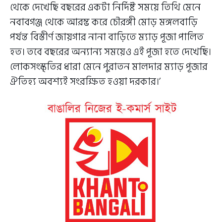
থেকে দেখেছি বছরের একটা নির্দিষ্ট সময়ে তিথি মেনে
নবাবগঞ্জ থেকে আরম্ভ করে চৌরঙ্গী মোড় মঙ্গলবাড়ি
পর্যন্ত বিস্তীর্ণ জায়গার নানা বাড়িতে ম্যাড় পূজা পালিত
হত। তবে বছরের অন্যান্য সময়েও এই পূজা হতে দেখেছি।
লোকসংস্কৃতির ধারা মেনে পুরাতন মালদার ম্যাড় পূজার
ঐতিহ্য অবশ্যই সংরক্ষিত হওয়া দরকার।’