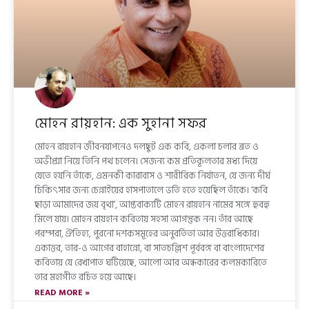
মোহন রায়হান: এক সুহানা সফর
মোহন রায়হান জীবনযাপনেও দলছুট এক কবি, একলা চলার ব্রত ও
অভীপ্সা নিয়ে তিনি পথ চলেন। সেজন্য কম প্রতিকূলতার মধ্য দিয়ে
যেতে হয়নি তাঁকে, এমনকী কারাবাস ও শারীরিক নির্যাতন, যে জন্য দীর্ঘ
চিকিৎসার জন্য চেন্নাইয়ের হাসপাতালে ভর্তি হতে হয়েছিল তাঁকে। ‘কবি
ছাড়া আমাদের জয় বৃথা’, আপ্তবাক্যটি মোহন রায়হান নামের সঙ্গে হুবহু
মিলে যায়। মোহন রায়হান কবিতায় সহসা আগন্তুক নন। তাঁর আছে
পরম্পরা, ঐতিহ্য, পুরনো দশকসমূহের অনুবর্তিতা আর উত্তরাধিকার।
একাত্তর, তার-ও আগের বাহান্নো, বা সাতচল্লিশ পূর্ববঙ্গ বা বাংলাদেশের
কবিতায় যে রেখাপাত ঘটিয়েছে, আলো আর অন্ধকারের কলমকারিতে
তার মহাগীত রচিত হয়ে আছে।
READ MORE »