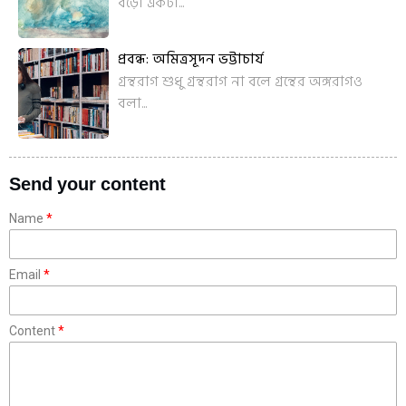
বড়ো একটা...
প্রবন্ধ: অমিত্রসূদন ভট্টাচার্য
গ্রন্থরাগ শুধু গ্রন্থরাগ না বলে গ্রন্থের অঙ্গরাগও
বলা...
Send your content
Name
Email
Content