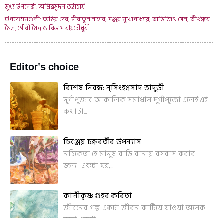
মুখ্য উপদেষ্টা: অমিত্রসূদন ভট্টাচার্য
উপদেষ্টামণ্ডলী: অমিয় দেব, মীরাতুন নাহার, সঞ্জয় মুখোপাধ্যায়, অভিজিৎ সেন, তীর্থঙ্কর
মৈত্র, গৌরী মৈত্র ও বিভাস রায়চৌধুরী
Editor's choice
বিশেষ নিবন্ধ: নৃসিংহপ্রসাদ ভাদুড়ী
দুর্গাপূজার আকালিক সমাধান দুর্গাপুজো এলেই এই
কথাটা...
চিরঞ্জয় চক্রবর্তীর উপন্যাস
নচিকেতা হে মানুষ বাড়ি বানায় বসবাস করার
জন্য। একটা ঘর,...
কালীকৃষ্ণ গুহর কবিতা
জীবনের গল্প একটা জীবন কাটিয়ে যাওয়া অনেক