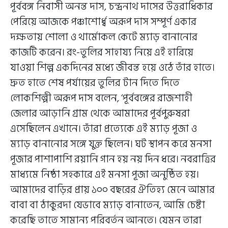
পূর্ববঙ্গ নিবাসী অনন্ত দাস, চন্দ্রনাথ দাসের উত্তরাধিকার
পেরিয়ে আজকে পঞ্চাশোর্ধ্ব অরূপ দাস সম্পূর্ণ একার
দক্ষতায় শোলা ও থার্মোকল কেটে ম্যাড় বানানোর
কাজটি করেন। রং-তুলির সাহায্য নিয়ে এই হারিয়ে
যাওয়া শিল্প একদিনের মধ্যে জীবন্ত হয়ে ওঠে তাঁর হাতে।
দ্রুত হাতে শেষ পর্যায়ের তুলির টান দিতে দিতে
লোকশিল্পী অরূপ দাস বলেন, ‘পূর্ববঙ্গের রাজশাহী
জেলার আড়ানি গ্রাম থেকে আমাদের পূর্বপুরুষরা
এসেছিলেন এখানে। তাঁরা প্রত্যেকে এই ম্যাড় পূজা ও
ম্যাড় বানানোর সঙ্গে যুক্ত ছিলেন। ঘট স্থাপন করে মনসা
পূজার পাশাপাশি রয়ানি গান হয় নয় দিন ধরে। নবরাত্রির
মাধ্যমে নিষ্ঠা সহকারে এই মনসা পূজা অনুষ্ঠিত হয়।
আমাদের বাড়ির প্রায় ১০০ বছরের ঐতিহ্য মেনে আমার
বাবা বা ঠাকুরদা যেভাবে ম্যাড় বানাতেন, আমি চেষ্টা
করেছি তাতে সামান্য পরিবর্তন আনতে। যেমন তারা