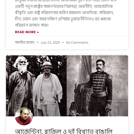
মানুষের দীর্ঘদিনের রাজনৈতিক আকাঙ্ক্ষা পূরণ হতে পারে। একই সঙ্গে
একটি নতুন রাষ্ট্রের সামনে দাঁড়াবে নিরাপত্তা, অর্থনীতি, আন্তর্জাতিক
স্বীকৃতি এবং রাষ্ট্র পরিচালনার কঠিন বাস্তবতা। অন্যদিকে, পাকিস্তান,
চীন, ভারত এবং সমগ্র দক্ষিণ এশিয়ার ভূরাজনীতিতেও বড় ধরনের
পরিবর্তন আসতে পারে।
READ MORE »
সালমিন রহমান
July 23, 2026
No Comments
আর্জেন্টিনা, ব্রাজিল ও দুই বিখ্যাত বাঙালি