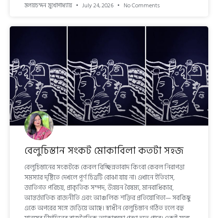
মলয়চন্দন মুখোপাধ্যায়
July 24, 2026
No Comments
বেলুচিস্তান সংকট মোকাবিলা কতটা সহজ
বেলুচিস্তানের সংকটকে কেবল বিচ্ছিন্নতাবাদ কিংবা কেবল নিরাপত্তা
সমস্যার দৃষ্টিতে দেখলে পূর্ণ চিত্রটি বোঝা যায় না। এখানে ইতিহাস,
জাতিগত পরিচয়, প্রাকৃতিক সম্পদ, উন্নয়ন বৈষম্য, মানবাধিকার,
আন্তর্জাতিক রাজনীতি এবং আঞ্চলিক শক্তির প্রতিযোগিতা— সবকিছু
একে অপরের সঙ্গে জড়িয়ে আছে। স্বাধীন বেলুচিস্তান গঠিত হলে বহু