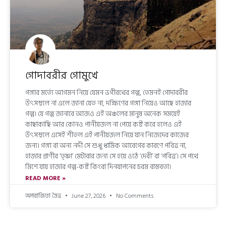
গোদাবরীর গোমুখে
গঙ্গার মর্ত্যে আগমন নিয়ে যেমন ভগীরথের গল্প, তেমনই গোদাবরীর
উৎসস্থলে না এলে জানা যেত না, দক্ষিণের গঙ্গা নিয়েও আছে হাজার
গল্প। যে গল্প জানাবে আজও এই অঞ্চলের মানুষ অনেক সময়েই
কাছাকাছি আর কোনও পানীয়জল না পেয়ে কষ্ট করে হলেও এই
উৎসস্থলে এসেই শীতল এই পানীয়জল নিয়ে যান নিজেদের কাজের
জন্য। গঙ্গা বা অন্য নদী সে শুধু ধার্মিক আবেগের কারণে পবিত্র না,
হাজার প্রাণীর ‘তৃষ্ণা’ মেটাবার জন্য সে হয়ে ওঠে ‘দেবী’ বা ‘পবিত্র’। সে পথে
মিশে যায় হাজার গল্প-কষ্ট কিংবা দিনযাপনের চরম বাস্তবতা।
READ MORE »
অপরাজিতা মৈত্র
June 27, 2026
No Comments