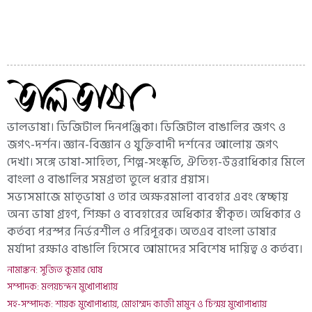
ভালভাষা। ডিজিটাল দিনপঞ্জিকা। ডিজিটাল বাঙালির জগৎ ও
জগৎ-দর্শন। জ্ঞান-বিজ্ঞান ও যুক্তিবাদী দর্শনের আলোয় জগৎ
দেখা। সঙ্গে ভাষা-সাহিত্য, শিল্প-সংস্কৃতি, ঐতিহ্য-উত্তরাধিকার মিলে
বাংলা ও বাঙালির সমগ্রতা তুলে ধরার প্রয়াস।
সভ্যসমাজে মাতৃভাষা ও তার অক্ষরমালা ব্যবহার এবং স্বেচ্ছায়
অন্য ভাষা গ্রহণ, শিক্ষা ও ব্যবহারের অধিকার স্বীকৃত। অধিকার ও
কর্তব্য পরস্পর নির্ভরশীল ও পরিপূরক। অতএব বাংলা ভাষার
মর্যাদা রক্ষাও বাঙালি হিসেবে আমাদের সবিশেষ দায়িত্ব ও কর্তব্য।
নামাঙ্কন: সুজিত কুমার ঘোষ
সম্পাদক: মলয়চন্দন মুখোপাধ্যায়
সহ-সম্পাদক: শায়ক মুখোপাধ্যায়, মোহাম্মদ কাজী মামুন ও চিন্ময় মুখোপাধ্যায়