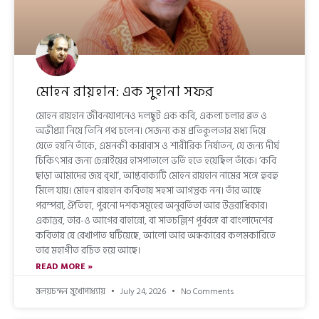
মোহন রায়হান: এক সুহানা সফর
মোহন রায়হান জীবনযাপনেও দলছুট এক কবি, একলা চলার ব্রত ও
অভীপ্সা নিয়ে তিনি পথ চলেন। সেজন্য কম প্রতিকূলতার মধ্য দিয়ে
যেতে হয়নি তাঁকে, এমনকী কারাবাস ও শারীরিক নির্যাতন, যে জন্য দীর্ঘ
চিকিৎসার জন্য চেন্নাইয়ের হাসপাতালে ভর্তি হতে হয়েছিল তাঁকে। ‘কবি
ছাড়া আমাদের জয় বৃথা’, আপ্তবাক্যটি মোহন রায়হান নামের সঙ্গে হুবহু
মিলে যায়। মোহন রায়হান কবিতায় সহসা আগন্তুক নন। তাঁর আছে
পরম্পরা, ঐতিহ্য, পুরনো দশকসমূহের অনুবর্তিতা আর উত্তরাধিকার।
একাত্তর, তার-ও আগের বাহান্নো, বা সাতচল্লিশ পূর্ববঙ্গ বা বাংলাদেশের
কবিতায় যে রেখাপাত ঘটিয়েছে, আলো আর অন্ধকারের কলমকারিতে
তার মহাগীত রচিত হয়ে আছে।
READ MORE »
মলয়চন্দন মুখোপাধ্যায়
July 24, 2026
No Comments