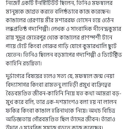
নিজেই একটি ইনস্টিটিউট ছিলেন, তিনিও মফস্বলের
মানুষকে জাগ্রত করতে বলিষ্ঠভাবে কাজ করেছেন।
কাঙালের প্রেরণায় মীর মশাররফ হোসেন হয়ে ওঠেন
লব্ধপ্রতিষ্ঠ গদ্যশিল্পী। লেখক ও সাংবাদিক দীনেন্দ্রকুমার
রায় সুদূর মেহেরপুর থেকে কাঙালের প্রাণস্পর্শী টানে
পায়ে হেঁটে কিংবা গোরুর গাড়ি যোগে কুমারখালি ছুটে
যেতেন। তিনিও ছিলেন বড়মাপের গদ্যশিল্পী ও ডিটেক্টিভ
কাহিনি রচয়িতা।
দুর্ভাগ্যের বিষয়ের হলেও সত্য যে, মফস্বলে জন্ম নেয়া
বিদ্যাসাগর কিংবা রামতনু লাহিড়ী প্রমুখ ব্যক্তিত্বের
বৈভবমণ্ডিত জীবন-কাহিনি নিয়ে যত কথা আমরা বড়-
মুখ করে বলি, তার এক-দশমাংশও বলা হয় না লালন
ফকির কিংবা কাঙাল হরিনাথকে নিয়ে। অথচ বিচিত্র
অভিজ্ঞতায় গৌরবমণ্ডিত ছিল তাঁদের জীবন। তাঁরাও
উদার ও মানবিক সমাজ গড়তে কাজ করেছেন।