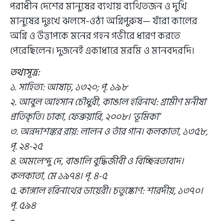
পরাধীন দেশের মানুষের ব্যথায় ব্যথিতজন ও দুখি
মানুষের দুঃখে ঝলসে-ওঠা অগ্নিপুরুষ— যাঁরা কালের
অগ্নি ও উত্তাপকে মনের গহন গভীরে ধারণ করতে
পেরেছিলেন। দুজনেই একাধারে মরমি ও মানবদরদি।
তথ্যসূত্র:
১. সাহিত্য: আষাঢ়, ১৩২০; পৃ. ১৯৮
২. আবুল আহসান চৌধুরী, কাঙাল হরিনাথ: গ্রামীণ মনীষা
প্রতিকৃতি। ঢাকা, ফেব্রুয়ারি, ২০০৮। ‘ভূমিকা’
৩. অন্নদাশঙ্কর রায়: লালন ও তাঁর গান। কলকাতা, ১৩৫৮,
পৃ. ২৪-২৫
৪. অমলেন্দু দে, বাঙালি বুদ্ধিজীবী ও বিচ্ছিন্নতাবাদ।
কলকাতা, মে ১৯৭৪। পৃ. ৪-৫
৫. কাঙ্গাল হরিনাথের ডায়েরী। চতুষ্কোণ: শারদীয়, ১৩৭০।
পৃ. ৫৯৪