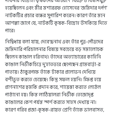
পাবনার বিদ্রোহী কৃষকদের আচরণে ‘বিরক্ত ও বিষাদযুক্ত’
হয়েছিলেন এবং মীর মশাররফ হোসেনের ‘জমিদার দর্পণ’
নাটকটির প্রচার বন্ধের সুপারিশ করেন। কারণ তাঁর মনে
আশঙ্কা জাগে যে, নাটকটি কৃষক-বিদ্রোহ উসকিয়ে দিতে
পারে।
নির্দ্বিধায় বলা যায়, দেবেন্দ্রনাথ এবং তাঁর পুত্র-পৌত্রদের
জমিদারি পরিচালনার বিষয়ে সবচেয়ে বড় সমালোচক
ছিলেন কাঙাল হরিনাথ। তাঁদের অত্যাচারের কাহিনি
কাঙাল নির্ভীকচিত্তে দু’হাতভরে ছেপেছেন গ্রামবার্ত্তা-র
পাতায়। ঠাকুরপক্ষ তাঁকে টাকার প্রলোভন দেখিয়ে
বশীভূত করতে চেয়েছে। কিন্তু সফল হয়নি। ক্ষিপ্ত হয়ে
প্রাণনাশের হুমকি প্রদান করে, শায়েস্তা করতে লেঠেল
পাঠানো হয়। কিন্ত লাঠিয়ালরা নির্ভীক তেজোদৃপ্ত
কাঙালের কেশ পর্যন্ত স্পর্শ করতে সাহস দেখায় না।
কারণ গরিব প্রজা-কৃষক-রায়ত শ্রেণি তাঁকে ভালবাসত,