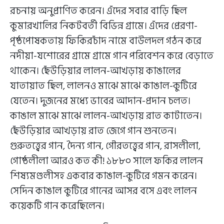
রচনায় অনুপ্রাণিত করেন। এঁদের সবার বাড়ি ছিল
কুমারখালির নিকটবর্তী বিভিন্ন গ্রামে। এঁদের প্রেরণা-
পৃষ্ঠপোষকতায় ফিকিরচাঁদ নামে বাউলদল গঠন করে
নদীয়া-যশোরের গ্রামে গ্রামে গান পরিবেশন করে বেড়াতে
থাকেন। ছেঁউড়িয়ার লালন-আখড়ায় কাঙালের
যাতায়াত ছিল, লালনও মাঝে মাঝে কাঙাল-কুটিরে
যেতেন। দুজনের মধ্যে ভাবের আদান-প্রদান চলত।
কাঙাল মাঝে মাঝে লালন-আখড়ায় রাত কাটাতেন।
ছেঁউড়িয়ার আখড়ায় রাত জেগে গান শুনতেন।
গুরুতত্ত্বের গান, দৈন্য গান, গৌরতত্ত্বের গান, রাসলীলা,
গোষ্ঠলীলা আরও কত কী! ১৮৮০ সালে ফকির লালন
শিষ্যমণ্ডলীসহ একবার কাঙাল-কুটিরে গমন করেন।
সেদিন কাঙাল কুটিরে গানের আসর বসে এবং লালন
কয়েকটি গান করেছিলেন।