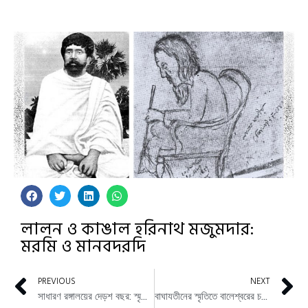
লালন ও কাঙাল হরিনাথ মজুমদার:
মরমি ও মানবদরদি
PREVIOUS
NEXT
সাধারণ রঙ্গালয়ের দেড়শ বছর: স্মৃতি মাত্র
বাঘাযতীনের স্মৃতিতে বালেশ্বরের চষাখণ্ড আজ ‘রক্ততীর্থ’