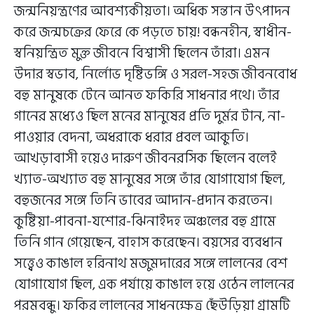
জন্মনিয়ন্ত্রণের আবশ্যকীয়তা। অধিক সন্তান উৎপাদন
করে জন্মচক্রের ফেরে কে পড়তে চায়! বন্ধনহীন, স্বাধীন-
স্বনিয়ন্ত্রিত মুক্ত জীবনে বিশ্বাসী ছিলেন তাঁরা। এমন
উদার স্বভাব, নির্লোভ দৃষ্টিভঙ্গি ও সরল-সহজ জীবনবোধ
বহু মানুষকে টেনে আনত ফকিরি সাধনার পথে। তাঁর
গানের মধ্যেও ছিল মনের মানুষের প্রতি দুর্মর টান, না-
পাওয়ার বেদনা, অধরাকে ধরার প্রবল আকুতি।
আখড়াবাসী হয়েও দারুণ জীবনরসিক ছিলেন বলেই
খ্যাত-অখ্যাত বহু মানুষের সঙ্গে তাঁর যোগাযোগ ছিল,
বহুজনের সঙ্গে তিনি ভাবের আদান-প্রদান করতেন।
কুষ্টিয়া-পাবনা-যশোর-ঝিনাইদহ অঞ্চলের বহু গ্রামে
তিনি গান গেয়েছেন, বাহাস করেছেন। বয়সের ব্যবধান
সত্ত্বেও কাঙাল হরিনাথ মজুমদারের সঙ্গে লালনের বেশ
যোগাযোগ ছিল, এক পর্যায়ে কাঙাল হয়ে ওঠেন লালনের
পরমবন্ধু। ফকির লালনের সাধনক্ষেত্র ছেঁউড়িয়া গ্রামটি