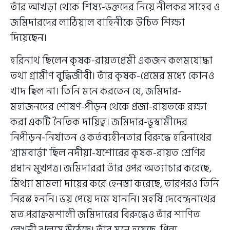
তাঁর আখড়া থেকে শিষ্য-ভক্তদের নিয়ে নীলকর সাহেব ও
জমিদারদের লাঠিয়াল বাহিনীকে উচিত শিক্ষা
দিয়েছেন।
হরিনাথ ছিলেন কৃষক-রায়তপ্রেমী একজন কলমযোদ্ধা
তথা গ্রামীণ বুদ্ধিজীবী। তাঁর কৃষক-প্রেমের মধ্যে কোনও
খাদ ছিল না। তিনি মনে করতেন যে, জমিদার-
মহাজনদের শোষণ-পীড়ন থেকে প্রজা-রায়তকে রক্ষা
করা একটি নৈতিক দায়িত্ব। জমিদার-ভূস্বামীদের
নিপীড়ন-নির্যাতন ও কর্তব্যহীনতার বিরুদ্ধে হরিনাথের
‘গ্রামবার্ত্তা’ ছিল নদীয়া-যশোরের কৃষক-রায়ত শ্রেণির
প্রধান মুখপত্র। জমিদাররা তাঁর ওপর অত্যাচার করেছে,
মিথ্যা মামলা দায়ের করে হেনস্তা করেছে, তারপরও তিনি
নিরস্ত হননি। ভয় পেয়ে দমে যাননি। মহর্ষি দেবেন্দ্রনাথের
মত পরাক্রমশালী জমিদারের বিরুদ্ধেও তাঁর শাণিত