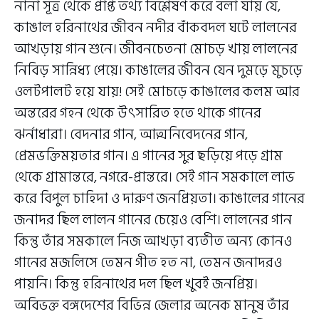
নানা সূত্র থেকে প্রাপ্ত তথ্য বিশ্লেষণ করে বলা যায় যে,
কাঙাল হরিনাথের জীবন নদীর বাঁকবদল ঘটে লালনের
আখড়ায় গান শুনে। জীবনচেতনা মোচড় খায় লালনের
নিবিড় সান্নিধ্য পেয়ে। কাঙালের জীবন যেন দুমড়ে মুচড়ে
ওলটপালট হয়ে যায়! সেই মোচড়ে কাঙালের কলম আর
অন্তরের গহন থেকে উৎসারিত হতে থাকে গানের
ঝর্নাধারা। বেদনার গান, আত্মনিবেদনের গান,
প্রেমভক্তিময়তার গান। এ গানের সুর ছড়িয়ে পড়ে গ্রাম
থেকে গ্রামান্তরে, নগরে-প্রান্তরে। সেই গান সমকালে লাভ
করে বিপুল চাহিদা ও দারুণ জনপ্রিয়তা। কাঙালের গানের
জনাদর ছিল লালন গানের চেয়েও বেশি। লালনের গান
কিন্তু তাঁর সমকালে নিজ আখড়া ব্যতীত অন্য কোনও
গানের মজলিসে তেমন গীত হত না, তেমন জনাদরও
পায়নি। কিন্তু হরিনাথের দল ছিল খুবই জনপ্রিয়।
অবিভক্ত বঙ্গদেশের বিভিন্ন জেলার অনেক মানুষ তাঁর