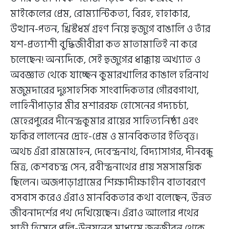
মাইকেলের প্রেম, রোম্যান্টিকতা, বিরহ, হাহাকার,
উত্থান-পতন, খ্রিস্টধর্ম গ্রহণ নিয়ে হুজুগে বাঙালি ও তাঁর
যশ-প্রত্যাশী বুদ্ধিজীবীরা কত মাতামাতিই না করে
চলেছেন! অন্যদিকে, সেই হুজুগের ধাক্কায় অখ্যাত ও
অবজ্ঞাত থেকে যাচ্ছেন কুমারখালির কাঙাল হরিনাথ
মজুমদারের দুঃসাহসিক সাংবাদিকতার গৌরবগাথা,
লাহিনীপাড়ার মীর মশাররফ হোসেনের গদ্যচর্চা,
মেহেরপুরের দীনেন্দ্রকুমার রায়ের সাহিত্যনিষ্ঠা এবং
ফকির লালনের দ্রোহ-প্রেম ও মানবিকতার ইতিবৃত্ত।
অথচ এঁরা রামমোহন, দেবেন্দ্রনাথ, বিদ্যাসাগর, দীনবন্ধু
মিত্র, কেশবচন্দ্র সেন, রবীন্দ্রনাথের প্রায় সমসাময়িক
ছিলেন। অজপাড়াগ্রামের শিক্ষাদীক্ষাহীন বাতাবরণে
বসবাস করেও এঁরাও মানবিকতার কথা বলেছেন, উন্নত
জীবনাদর্শের পথ দেখিয়েছেন। এঁরাও আলোর পথের
যাত্রী হিসেবে পল্লি-উন্নয়নের মাধ্যমে জনজীবন থেকে