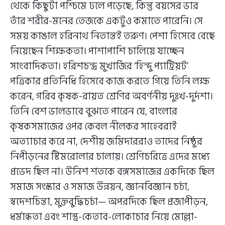
থেকে কিছুটা পশ্চিমে ঢলে পড়েছে, কিন্তু বয়সের ভার
তাঁর শরীর-মনের তেজকে একটুও কমাতে পারেনি। সে
সময় কাঙাল হরিনাথ নিতান্তই তরুণ। পেশা হিসেবে বেছে
নিয়েছেন শিক্ষকতা। পাশাপাশি চালিয়ে যাচ্ছেন
সাংবাদিকতা। হরিশচন্দ্র মুখার্জির ‘হিন্দু প্যাট্রিয়ট’
পত্রিকার প্রতিনিধি হিসেবে কাজ করতে গিয়ে তিনি লক্ষ
করেন, গরিব কৃষক-রায়ত শ্রেণির অবর্ণনীয় দুঃখ-দুর্দশা।
তিনি বেশ ভালভাবে বুঝতে পারেন যে, বাংলার
কৃষকসমাজের ওপর কেবল নীলকর সাহেবরাই
অত্যাচার করে না, দেশীয় জমিদাররাও তাদের নিষ্ঠুর
নিপীড়নের স্টিমরোলার চালায়। শ্রেণিচরিত্রে এদের মধ্যে
প্রভেদ ছিল না। উনিশ শতকে বঙ্গসমাজের একদিকে ছিল
সমাজ সংস্কার ও সমাজ উন্নয়ন, জ্ঞানবিজ্ঞান চর্চা,
স্বদেশচিন্তা, মুক্তবুদ্ধিচর্চা— অপরদিকে ছিল প্রজাপীড়ন,
ধর্মান্ধতা এবং শাস্ত্র-কেতাব-লোকাচার নিয়ে মোল্লা-