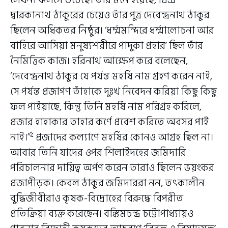
লেখনী ঝলসে উঠেছে। তাঁর মনে হয়েছে, প্রিন্স
দ্বারকানাথ ঠাকুরের চেয়েও তাঁর পুত্র দেবেন্দ্রনাথ ঠাকুর
ছিলেন অধিকতর নিষ্ঠুর। ‘ধর্ম্মমন্দিরে ধর্ম্মালোচনা আর
বাহিরে আসিয়া মনুষ্যশরীরে পাদুকা প্রহার’ ছিল তাঁর
নৈমিত্তিক কাজ। হরিনাথ আক্ষেপ করে বলেছেন,
‘দেবেন্দ্রনাথ ঠাকুর যে পর্যন্ত মহর্ষি নাম গ্রহণ করেন নাই,
সে পর্যন্ত প্রজাগণ তাঁহাকে দুঃখ নিবেদন করিয়া কিছু কিছু
ফল পাইয়াছে, কিন্তু তিনি মহর্ষি নাম পরিগ্রহ করিলে,
প্রজার হাহাকার তাহার কর্ণে প্রবেশ করিতে অবসর পাই
৫
নাই।’
প্রজাদের কল্যাণে মহর্ষির কোনও আগ্রহ ছিল না।
আবার তিনি যাদের ওপর শিলাইদহের জমিদারি
পরিচালনার দায়িত্ব অর্পণ করেন তারাও ছিলেন ভয়ংকর
প্রজাপীড়ক। কেবল ঠাকুর জমিদাররা নন, তৎকালীন
বুদ্ধিজীবীরাও কৃষক-বিদ্রোহের বিরুদ্ধে বিপরীত
প্রতিক্রিয়া ব্যক্ত করেছেন। বঙ্কিমচন্দ্র চট্টোপাধ্যায়ও