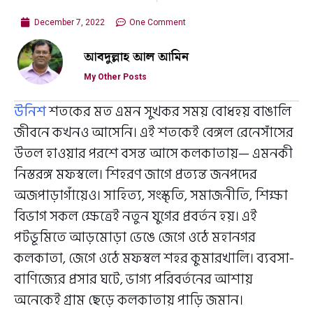
December 7, 2022
One Comment
আবদুল্লাহ আল আমিন
My Other Posts
উনিশ
শতকের মত এমন সুখকর সময় বোধহয় বাঙালি
জীবনে কখনও আসেনি। এই শতকেই বেঙ্গল রেনেসাঁসের
উতল হাওয়ার পরশে বসন্ত আসে কলকাতায়— এমনকী
নিস্তরঙ্গ মফস্বলে। শিহরণ জাগে প্রত্যন্ত জনপদের
অজপাড়াগাঁয়েও। সাহিত্য, সংস্কৃতি, সমাজনীতি, শিক্ষা
বিভাগ সকল ক্ষেত্রেই নতুন যুগের প্রবর্তন হয়। এই
পটভূমিতে আড়মোড়া ভেঙে জেগে ওঠে মহানগর
কলকাতা, জেগে ওঠে মফস্বল শহর কুমারখালি। ব্যবসা-
বাণিজ্যের প্রসার ঘটে, ভাগ্য পরিবর্তনের আশায়
অনেকেই গ্রাম ছেড়ে কলকাতায় পাড়ি জমান।