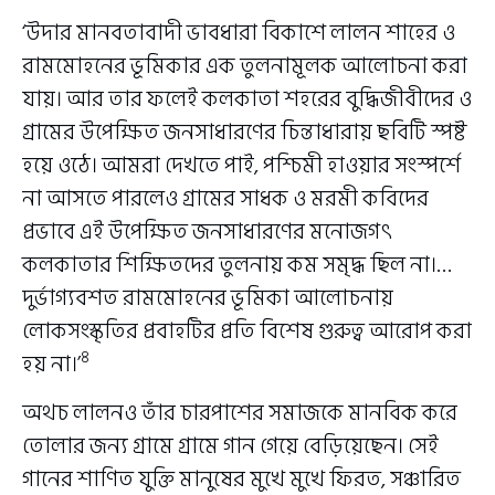
‘উদার মানবতাবাদী ভাবধারা বিকাশে লালন শাহের ও
রামমোহনের ভূমিকার এক তুলনামূলক আলোচনা করা
যায়। আর তার ফলেই কলকাতা শহরের বুদ্ধিজীবীদের ও
গ্রামের উপেক্ষিত জনসাধারণের চিন্তাধারায় ছবিটি স্পষ্ট
হয়ে ওঠে। আমরা দেখতে পাই, পশ্চিমী হাওয়ার সংস্পর্শে
না আসতে পারলেও গ্রামের সাধক ও মরমী কবিদের
প্রভাবে এই উপেক্ষিত জনসাধারণের মনোজগৎ
কলকাতার শিক্ষিতদের তুলনায় কম সমৃদ্ধ ছিল না।…
দুর্ভাগ্যবশত রামমোহনের ভূমিকা আলোচনায়
লোকসংস্কৃতির প্রবাহটির প্রতি বিশেষ গুরুত্ব আরোপ করা
৪
হয় না।’
অথচ লালনও তাঁর চারপাশের সমাজকে মানবিক করে
তোলার জন্য গ্রামে গ্রামে গান গেয়ে বেড়িয়েছেন। সেই
গানের শাণিত যুক্তি মানুষের মুখে মুখে ফিরত, সঞ্চারিত