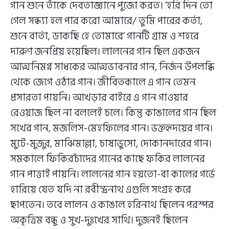
গান শুনে তাঁকে দেবতাজ্ঞানে পুজো করত। ‘হরি দিন তো
গেল সন্ধ্যা হল পার করো আমারে/ তুমি পারের কর্তা,
শুনে বার্তা, ডাকছি হে তোমারে’ গানটি গ্রাম ও শহরে
দারুণ জনপ্রিয় হয়েছিল। লালনের গান ছিল একজন
আত্মনিমগ্ন সাধকের আত্মভাবনার গান, নির্জন উপলব্ধি
থেকে জেগে ওঠার গান। জীবিতকালে এ গান তেমন
প্রসারতা পায়নি। আখড়ার বাইরে এ গান গাওয়ার
রেওয়াজ ছিল না বললেই চলে। কিন্তু কাঙালের গান ছিল
সখের গান, মজলিস-মেহফিলের গান। ভক্তহৃদয়ের গান।
মুটে-মুজুর, মাঝিমাল্লা, চাষাভুসো, দোকানদারের গান।
সমকালে ফিকিরচাঁদের গানের কাছে ফকির লালনের
গান পাত্তাই পায়নি। লালনের গান হয়তো-বা কালের গর্ভে
হারিয়ে যেত যদি না রবীন্দ্রনাথ এগুলি সংগ্রহ করে
ছাপতেন। তবে লালন ও কাঙাল হরিনাথ ছিলেন পরস্পর
অকৃত্রিম বন্ধু ও সুখ-দুঃখের সাথি। দুজনই ছিলেন