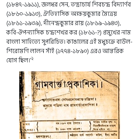
(১৮৪৭-১৯১১), জলধর সেন, তন্ত্রাচার্য শিবচন্দ্র বিদ্যার্ণব
(১৮৬০-১৯১৩), ঐতিহাসিক অক্ষয়কুমার মৈত্রেয়
(১৮৬১-১৯৩৯), দীনেন্দ্রকুমার রায় (১৮৬৯-১৯৪৩),
কবি-ঔপন্যাসিক চন্দ্রশেখর কর (১৮৬১-?) প্রমুখের নাম
বাংলা সাহিত্যে সুপরিচিত। কাঙালের এই মধুচক্রে বাউল-
শিরোমণি লালন সাঁই (১৭৭৪-১৮৯০) এরও আন্তরিক
২
যোগ ছিল।’