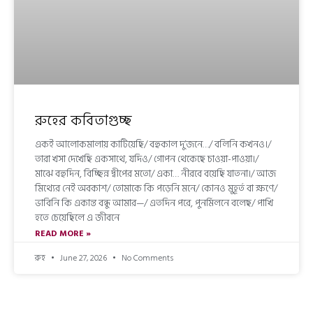
রুহের কবিতাগুচ্ছ
একই আলোকমালায় কাটিয়েছি/ বহুকাল দু’জনে…/ বলিনি কখনও।/
তারা খসা দেখেছি একসাথে, যদিও/ গোপন থেকেছে চাওয়া-পাওয়া।/
মাঝে বহুদিন, বিচ্ছিন্ন দ্বীপের মতো/ একা… নীরবে বয়েছি যাতনা।/ আজ
মিথ্যের নেই অবকাশ/ তোমাকে কি পড়েনি মনে/ কোনও মুহূর্ত বা ক্ষণে/
ভাবিনি কি একান্ত বন্ধু আমার—/ এতদিন পরে, পুনর্মিলনে বলেছ/ পাখি
হতে চেয়েছিলে এ জীবনে
READ MORE »
রুহ
June 27, 2026
No Comments