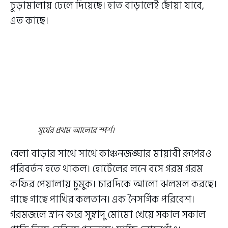
চূড়ামালায় ঢেলে দিয়েছে। হাত বাড়ালেই ছোঁয়া যাবে,
এত কাছে।
সূর্যের প্রথম আলোর স্পর্শ।
বেলা বাড়ার সাথে সাথে কাঞ্চনজঙ্ঘার মায়াবী রূপেরও
পরিবর্তন হতে থাকল। হোটেলের লনে বসে গরম গরম
কফির পেয়ালায় চুমুক। চারদিকে আলো ঝলমল করছে।
গাছে গাছে পাখির কলতান। এক নৈসর্গিক পরিবেশ।
গরমজলে স্নান করে সুস্বাদু মোমো খেয়ে সকাল সকাল