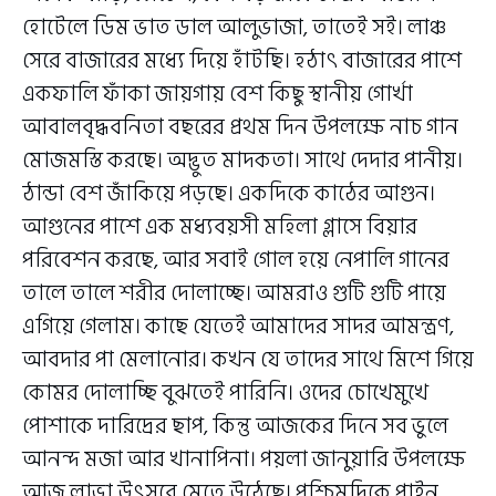
হোটেলে ডিম ভাত ডাল আলুভাজা, তাতেই সই। লাঞ্চ
সেরে বাজারের মধ্যে দিয়ে হাঁটছি। হঠাৎ বাজারের পাশে
একফালি ফাঁকা জায়গায় বেশ কিছু স্থানীয় গোর্খা
আবালবৃদ্ধবনিতা বছরের প্রথম দিন উপলক্ষে নাচ গান
মোজমস্তি করছে। অদ্ভুত মাদকতা। সাথে দেদার পানীয়।
ঠান্ডা বেশ জাঁকিয়ে পড়ছে। একদিকে কাঠের আগুন।
আগুনের পাশে এক মধ্যবয়সী মহিলা গ্লাসে বিয়ার
পরিবেশন করছে, আর সবাই গোল হয়ে নেপালি গানের
তালে তালে শরীর দোলাচ্ছে। আমরাও গুটি গুটি পায়ে
এগিয়ে গেলাম। কাছে যেতেই আমাদের সাদর আমন্ত্রণ,
আবদার পা মেলানোর। কখন যে তাদের সাথে মিশে গিয়ে
কোমর দোলাচ্ছি বুঝতেই পারিনি। ওদের চোখেমুখে
পোশাকে দারিদ্রের ছাপ, কিন্তু আজকের দিনে সব ভুলে
আনন্দ মজা আর খানাপিনা। পয়লা জানুয়ারি উপলক্ষে
আজ লাভা উৎসবে মেতে উঠেছে। পশ্চিমদিকে পাইন