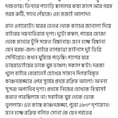
দক্ষতায়। ডিনারে পাহাড়ি ছাগলের কষা মাংস আর গরম
গরম রুটি, সাথে পেঁয়াজ। ওহ! মজাই আলাদা!
রাত এগারোটা। ঘরের ভেতর থেকে কাচের জানালা দিয়ে
বাইরের নয়নাভিরাম দৃশ্য। দুটো কম্বল, পায়ের মোজা
থেকে মাথার টুপি সমেত বিছানায়। মনে হচ্ছে বিছানা
যেন বরফ-জল। বাইরে তাপমাত্রা মাইনাস দুই ডিগ্রি
সেন্টিগ্রেড। কখন ঘুমিয়ে পড়েছি। পাশের ঘরে
ভায়রাভাইয়ের ডাকে ঘুম ভাঙল। সকাল ছ’টা। দরজা
খুলে বাইরে বেরোতেই চোখের সামনে দিগন্তবিস্তৃত
কাঞ্চনজঙ্ঘার ওপর সূর্যের প্রথম রক্তিম আলো। অনন্য
সুন্দর! অপার্থিব দৃশ্য। প্রথমে নিজের চোখকে বিশ্বাসই
করতে পারছিলাম না। সবাইকে ঘুম থেকে ডেকে
তুললাম। এত কাছে কাঞ্চনজঙ্ঘা, পুরো ১৮০° দৃশ্যমান।
মনে হচ্ছে রক্তিম গলিত সোনা কে যেন পর্বতের