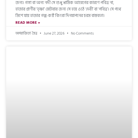
জন্য। গঙ্গা বা অন্য নদী সে শুধু ধার্মিক আবেগের কারণে পবিত্র না,
হাজার প্রাণীর ‘তৃষ্ণা’ মেটাবার জন্য সে হয়ে ওঠে ‘দেবী’ বা ‘পবিত্র’। সে পথে
মিশে যায় হাজার গল্প-কষ্ট কিংবা দিনযাপনের চরম বাস্তবতা।
READ MORE »
অপরাজিতা মৈত্র
June 27, 2026
No Comments