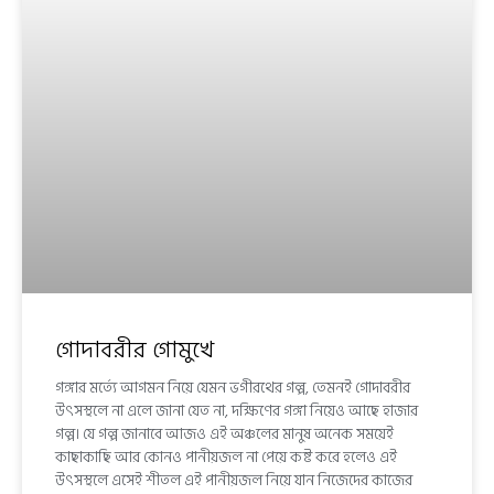
গোদাবরীর গোমুখে
গঙ্গার মর্ত্যে আগমন নিয়ে যেমন ভগীরথের গল্প, তেমনই গোদাবরীর
উৎসস্থলে না এলে জানা যেত না, দক্ষিণের গঙ্গা নিয়েও আছে হাজার
গল্প। যে গল্প জানাবে আজও এই অঞ্চলের মানুষ অনেক সময়েই
কাছাকাছি আর কোনও পানীয়জল না পেয়ে কষ্ট করে হলেও এই
উৎসস্থলে এসেই শীতল এই পানীয়জল নিয়ে যান নিজেদের কাজের