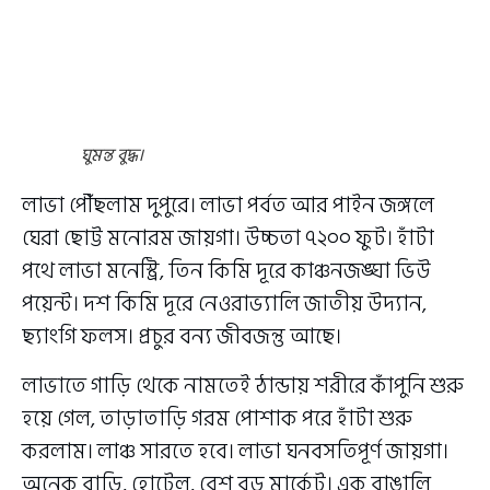
ঘুমন্ত বুদ্ধ।
লাভা পৌঁছলাম দুপুরে। লাভা পর্বত আর পাইন জঙ্গলে
ঘেরা ছোট্ট মনোরম জায়গা। উচ্চতা ৭২০০ ফুট। হাঁটা
পথে লাভা মনেস্ট্রি, তিন কিমি দূরে কাঞ্চনজঙ্ঘা ভিউ
পয়েন্ট। দশ কিমি দূরে নেওরাভ্যালি জাতীয় উদ্যান,
ছ্যাংগি ফলস। প্রচুর বন্য জীবজন্তু আছে।
লাভাতে গাড়ি থেকে নামতেই ঠান্ডায় শরীরে কাঁপুনি শুরু
হয়ে গেল, তাড়াতাড়ি গরম পোশাক পরে হাঁটা শুরু
করলাম। লাঞ্চ সারতে হবে। লাভা ঘনবসতিপূর্ণ জায়গা।
অনেক বাড়ি, হোটেল, বেশ বড় মার্কেট। এক বাঙালি