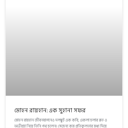
মোহন রায়হান: এক সুহানা সফর
মোহন রায়হান জীবনযাপনেও দলছুট এক কবি, একলা চলার ব্রত ও
অভীপ্সা নিয়ে তিনি পথ চলেন। সেজন্য কম প্রতিকূলতার মধ্য দিয়ে