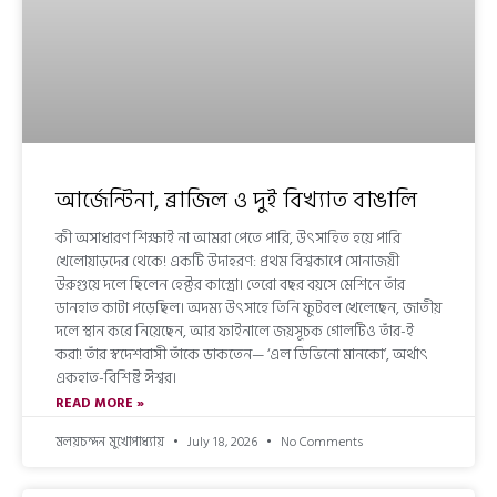
আর্জেন্টিনা, ব্রাজিল ও দুই বিখ্যাত বাঙালি
কী অসাধারণ শিক্ষাই না আমরা পেতে পারি, উৎসাহিত হয়ে পারি
খেলোয়াড়দের থেকে! একটি উদাহরণ: প্রথম বিশ্বকাপে সোনাজয়ী
উরুগুয়ে দলে ছিলেন হেক্টর কাস্ত্রো। তেরো বছর বয়সে মেশিনে তাঁর
ডানহাত কাটা পড়েছিল। অদম্য উৎসাহে তিনি ফুটবল খেলেছেন, জাতীয়
দলে স্থান করে নিয়েছেন, আর ফাইনালে জয়সূচক গোলটিও তাঁর-ই
করা! তাঁর স্বদেশবাসী তাঁকে ডাকতেন— ‘এল ডিভিনো মানকো’, অর্থাৎ
একহাত-বিশিষ্ট ঈশ্বর।
READ MORE »
মলয়চন্দন মুখোপাধ্যায়
July 18, 2026
No Comments