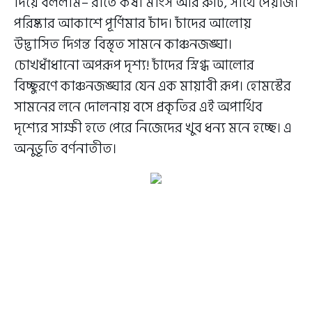
দিয়ে বললাম– রাতে কষা মাংস আর রুটি, সাথে পেঁয়াজ।
পরিষ্কার আকাশে পূর্ণিমার চাঁদ। চাঁদের আলোয়
উদ্ভাসিত দিগন্ত বিস্তৃত সামনে কাঞ্চনজঙ্ঘা।
চোখধাঁধানো অপরূপ দৃশ্য! চাঁদের স্নিগ্ধ আলোর
বিচ্ছুরণে কাঞ্চনজঙ্ঘার যেন এক মায়াবী রূপ। হোমস্টের
সামনের লনে দোলনায় বসে প্রকৃতির এই অপার্থিব
দৃশ্যের সাক্ষী হতে পেরে নিজেদের খুব ধন্য মনে হচ্ছে। এ
অনুভূতি বর্ণনাতীত।