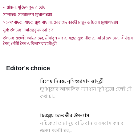
নামাঙ্কন: সুজিত কুমার ঘোষ
সম্পাদক: মলয়চন্দন মুখোপাধ্যায়
সহ-সম্পাদক: শায়ক মুখোপাধ্যায়, মোহাম্মদ কাজী মামুন ও চিন্ময় মুখোপাধ্যায়
মুখ্য উপদেষ্টা: অমিত্রসূদন ভট্টাচার্য
উপদেষ্টামণ্ডলী: অমিয় দেব, মীরাতুন নাহার, সঞ্জয় মুখোপাধ্যায়, অভিজিৎ সেন, তীর্থঙ্কর
মৈত্র, গৌরী মৈত্র ও বিভাস রায়চৌধুরী
Editor's choice
বিশেষ নিবন্ধ: নৃসিংহপ্রসাদ ভাদুড়ী
দুর্গাপূজার আকালিক সমাধান দুর্গাপুজো এলেই এই
কথাটা...
চিরঞ্জয় চক্রবর্তীর উপন্যাস
নচিকেতা হে মানুষ বাড়ি বানায় বসবাস করার
জন্য। একটা ঘর,...