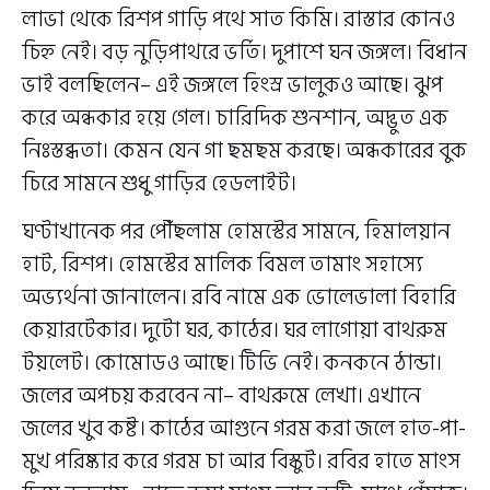
লাভা থেকে রিশপ গাড়ি পথে সাত কিমি। রাস্তার কোনও
চিহ্ন নেই। বড় নুড়িপাথরে ভর্তি। দুপাশে ঘন জঙ্গল। বিধান
ভাই বলছিলেন– এই জঙ্গলে হিংস্র ভালুকও আছে। ঝুপ
করে অন্ধকার হয়ে গেল। চারিদিক শুনশান, অদ্ভুত এক
নিঃস্তব্ধতা। কেমন যেন গা ছমছম করছে। অন্ধকারের বুক
চিরে সামনে শুধু গাড়ির হেডলাইট।
ঘণ্টাখানেক পর পৌঁছলাম হোমস্টের সামনে, হিমালয়ান
হাট, রিশপ। হোমস্টের মালিক বিমল তামাং সহাস্যে
অভ্যর্থনা জানালেন। রবি নামে এক ভোলেভালা বিহারি
কেয়ারটেকার। দুটো ঘর, কাঠের। ঘর লাগোয়া বাথরুম
টয়লেট। কোমোডও আছে। টিভি নেই। কনকনে ঠান্ডা।
জলের অপচয় করবেন না– বাথরুমে লেখা। এখানে
জলের খুব কষ্ট। কাঠের আগুনে গরম করা জলে হাত-পা-
মুখ পরিষ্কার করে গরম চা আর বিস্কুট। রবির হাতে মাংস