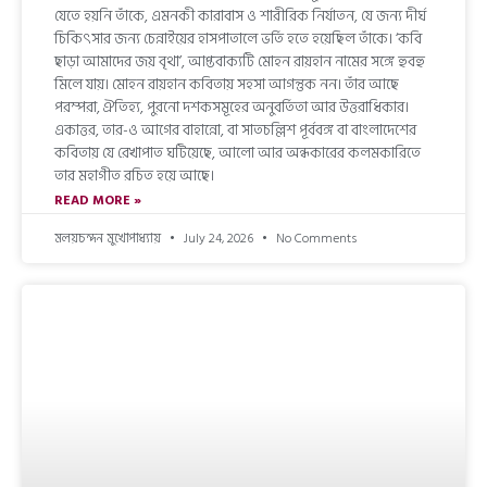
যেতে হয়নি তাঁকে, এমনকী কারাবাস ও শারীরিক নির্যাতন, যে জন্য দীর্ঘ
চিকিৎসার জন্য চেন্নাইয়ের হাসপাতালে ভর্তি হতে হয়েছিল তাঁকে। ‘কবি
ছাড়া আমাদের জয় বৃথা’, আপ্তবাক্যটি মোহন রায়হান নামের সঙ্গে হুবহু
মিলে যায়। মোহন রায়হান কবিতায় সহসা আগন্তুক নন। তাঁর আছে
পরম্পরা, ঐতিহ্য, পুরনো দশকসমূহের অনুবর্তিতা আর উত্তরাধিকার।
একাত্তর, তার-ও আগের বাহান্নো, বা সাতচল্লিশ পূর্ববঙ্গ বা বাংলাদেশের
কবিতায় যে রেখাপাত ঘটিয়েছে, আলো আর অন্ধকারের কলমকারিতে
তার মহাগীত রচিত হয়ে আছে।
READ MORE »
মলয়চন্দন মুখোপাধ্যায়
July 24, 2026
No Comments