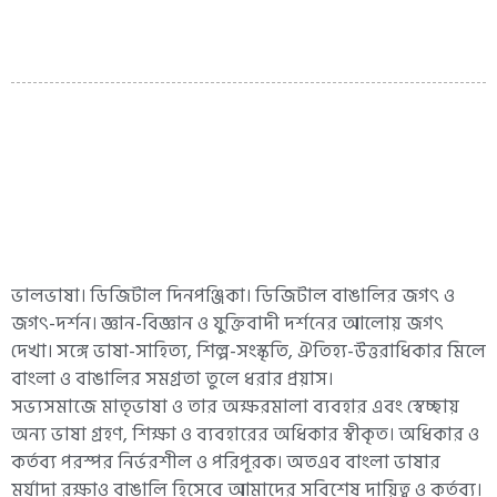
ভালভাষা। ডিজিটাল দিনপঞ্জিকা। ডিজিটাল বাঙালির জগৎ ও
জগৎ-দর্শন। জ্ঞান-বিজ্ঞান ও যুক্তিবাদী দর্শনের আলোয় জগৎ
দেখা। সঙ্গে ভাষা-সাহিত্য, শিল্প-সংস্কৃতি, ঐতিহ্য-উত্তরাধিকার মিলে
বাংলা ও বাঙালির সমগ্রতা তুলে ধরার প্রয়াস।
সভ্যসমাজে মাতৃভাষা ও তার অক্ষরমালা ব্যবহার এবং স্বেচ্ছায়
অন্য ভাষা গ্রহণ, শিক্ষা ও ব্যবহারের অধিকার স্বীকৃত। অধিকার ও
কর্তব্য পরস্পর নির্ভরশীল ও পরিপূরক। অতএব বাংলা ভাষার
মর্যাদা রক্ষাও বাঙালি হিসেবে আমাদের সবিশেষ দায়িত্ব ও কর্তব্য।