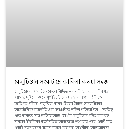
বেলুচিস্তান সংকট মোকাবিলা কতটা সহজ
বেলুচিস্তানের সংকটকে কেবল বিচ্ছিন্নতাবাদ কিংবা কেবল নিরাপত্তা
সমস্যার দৃষ্টিতে দেখলে পূর্ণ চিত্রটি বোঝা যায় না। এখানে ইতিহাস,
জাতিগত পরিচয়, প্রাকৃতিক সম্পদ, উন্নয়ন বৈষম্য, মানবাধিকার,
আন্তর্জাতিক রাজনীতি এবং আঞ্চলিক শক্তির প্রতিযোগিতা— সবকিছু
একে অপরের সঙ্গে জড়িয়ে আছে। স্বাধীন বেলুচিস্তান গঠিত হলে বহু
মানুষের দীর্ঘদিনের রাজনৈতিক আকাঙ্ক্ষা পূরণ হতে পারে। একই সঙ্গে
একটি নতুন রাষ্ট্রের সামনে দাঁড়াবে নিরাপত্তা, অর্থনীতি, আন্তর্জাতিক