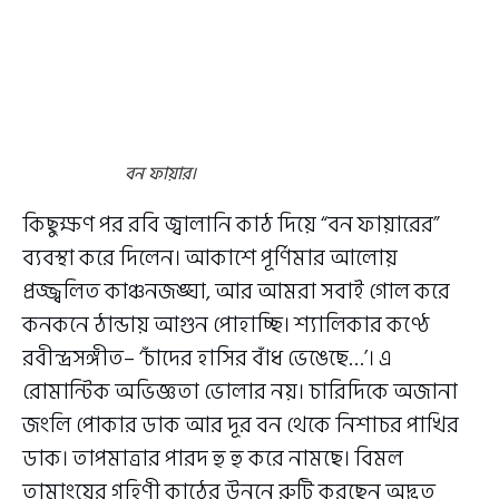
বন ফায়ার।
কিছুক্ষণ পর রবি জ্বালানি কাঠ দিয়ে “বন ফায়ারের”
ব্যবস্থা করে দিলেন। আকাশে পূর্ণিমার আলোয়
প্রজ্জ্বলিত কাঞ্চনজঙ্ঘা, আর আমরা সবাই গোল করে
কনকনে ঠান্ডায় আগুন পোহাচ্ছি। শ্যালিকার কণ্ঠে
রবীন্দ্রসঙ্গীত– ‘চাঁদের হাসির বাঁধ ভেঙেছে…’। এ
রোমান্টিক অভিজ্ঞতা ভোলার নয়। চারিদিকে অজানা
জংলি পোকার ডাক আর দূর বন থেকে নিশাচর পাখির
ডাক। তাপমাত্রার পারদ হু হু করে নামছে। বিমল
তামাংয়ের গৃহিণী কাঠের উনুনে রুটি করছেন অদ্ভুত