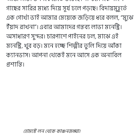
গাছের সারির মধ্যে দিয়ে সূর্য ঢলে পড়ছে। বিদায়মুহূর্তে
এক গোর্খা ভাই আমার মেয়েকে জড়িয়ে ধরে বলল, “মুঝে
ইঁয়াদ রাখনা”। এবার আমাদের গন্তব্য লাভা মনেস্ট্রি।
অসাধারণ সুন্দর। চারপাশে পাইনের ঢল, মাঝে এই
মনেস্ট্রি, খুব বড়। মনে হচ্ছে শিল্পীর তুলি দিয়ে আঁকা
ক্যানভাস। আপনা থেকেই মনে আসে এক অনাবিল
প্রশান্তি।
হোমস্টে লন থেকে কাঞ্চনজঙ্ঘা।