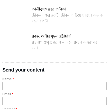
কালীকৃষ্ণ গুহর কবিতা
জীবনের গল্প একটা জীবন কাটিয়ে যাওয়া অনেক
বড়ো একটা...
প্রবন্ধ: অমিত্রসূদন ভট্টাচার্য
গ্রন্থরাগ শুধু গ্রন্থরাগ না বলে গ্রন্থের অঙ্গরাগও
বলা...
Send your content
Name
Email