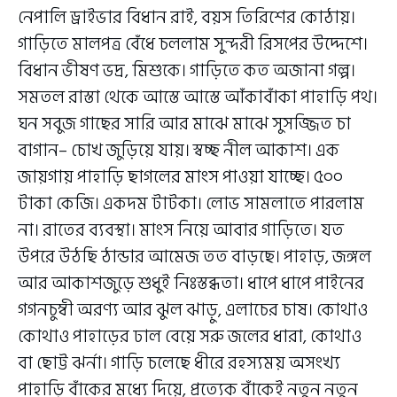
নেপালি ড্রাইভার বিধান রাই, বয়স তিরিশের কোঠায়।
গাড়িতে মালপত্র বেঁধে চললাম সুন্দরী রিসপের উদ্দেশে।
বিধান ভীষণ ভদ্র, মিশুকে। গাড়িতে কত অজানা গল্প।
সমতল রাস্তা থেকে আস্তে আস্তে আঁকাবাঁকা পাহাড়ি পথ।
ঘন সবুজ গাছের সারি আর মাঝে মাঝে সুসজ্জিত চা
বাগান– চোখ জুড়িয়ে যায়। স্বচ্ছ নীল আকাশ। এক
জায়গায় পাহাড়ি ছাগলের মাংস পাওয়া যাচ্ছে। ৫০০
টাকা কেজি। একদম টাটকা। লোভ সামলাতে পারলাম
না। রাতের ব্যবস্থা। মাংস নিয়ে আবার গাড়িতে। যত
উপরে উঠছি ঠান্ডার আমেজ তত বাড়ছে। পাহাড়, জঙ্গল
আর আকাশজুড়ে শুধুই নিঃস্তব্ধতা। ধাপে ধাপে পাইনের
গগনচুম্বী অরণ্য আর ঝুল ঝাড়ু, এলাচের চাষ। কোথাও
কোথাও পাহাড়ের ঢাল বেয়ে সরু জলের ধারা, কোথাও
বা ছোট্ট ঝর্না। গাড়ি চলেছে ধীরে রহস্যময় অসংখ্য
পাহাড়ি বাঁকের মধ্যে দিয়ে, প্রত্যেক বাঁকেই নতুন নতুন