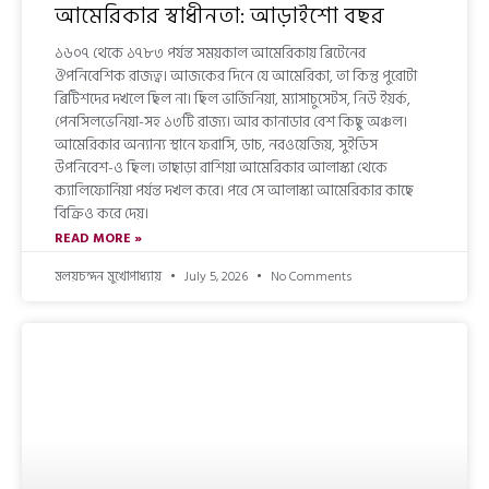
আমেরিকার স্বাধীনতা: আড়াইশো বছর
১৬০৭ থেকে ১৭৮৩ পর্যন্ত সময়কাল আমেরিকায় ব্রিটেনের
ঔপনিবেশিক রাজত্ব। আজকের দিনে যে আমেরিকা, তা কিন্তু পুরোটা
ব্রিটিশদের দখলে ছিল না। ছিল ভার্জিনিয়া, ম্যাসাচুসেটস, নিউ ইয়র্ক,
পেনসিলভেনিয়া-সহ ১৩টি রাজ্য। আর কানাডার বেশ কিছু অঞ্চল।
আমেরিকার অন্যান্য স্থানে ফরাসি, ডাচ, নরওয়েজিয়, সুইডিস
উপনিবেশ-ও ছিল। তাছাড়া রাশিয়া আমেরিকার আলাস্কা থেকে
ক্যালিফোর্নিয়া পর্যন্ত দখল করে। পরে সে আলাস্কা আমেরিকার কাছে
বিক্রিও করে দেয়।
READ MORE »
মলয়চন্দন মুখোপাধ্যায়
July 5, 2026
No Comments