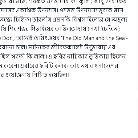
টের কুমারী মাছ’; শওকত ওসমানের ‘কর্ণফুলি’; আবু ইসহাকের
জলদাসের একাধিক উপন্যাস। এসমস্ত উপন্যাসসমূহকে মনে
ত্র্যে চিহ্নিত। ভারতীয় এমনকি বিশ্বসাহিত্যের যে অমূল্য
কাষি শিবশঙ্কর পিল্লাইয়ের তামিলভাষায় লেখা ‘চেম্মিন’;
n’; আর্নেস্ট হেমিংওয়ের ‘The Old Man and the Sea’-
করানো চলে। মানিকের জীবিতকালেই উর্দুভাষায় এর
াম ছিল ‘ধরতী কি লাল’। এ ছবির নায়িকার ভূমিকায় ছিলেন
্রায়ন করেন। এবারেও ছবিটি কলকাতায় নয় বাংলাদেশের
র প্রযোজনায় নির্মিত হয়েছিল।