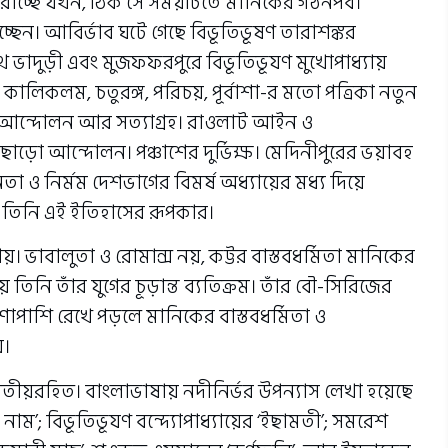
েরোচ্ছে যখন, ঠিক সে সময়টিতে মানিকের গঠনপর্ব।
াচ্ছেন। আবির্ভাব ঘটে গেছে বিভূতিভূষণ তারাশঙ্কর
ীনাথ ভাদুড়ী এবং মুজফফরপুরে বিভূতিভূযণ মুখোপাধ্যায়
, কালিকলম, চতুরঙ্গ, পরিচয়, পূর্বাশা-র মতো পত্রিকা নতুন
 আন্দোলন আর সত্যাগ্রহ। রাওলাট আইন ও
 ছাড়ো আন্দোলন। পঞ্চাশের দুর্ভিক্ষ। মেদিনীপুরের ভয়াবহ
ীনতা ও নির্মম দেশভাগের বিমর্ষ অধ্যায়ের মধ্য দিয়ে
ে তিনি এই ইতিহাসের রূপকার।
য়। ভাবালুতা ও রোমান্স নয়, কট্টর বাস্তবধর্মিতা মানিকের
তিনি তাঁর যুগের চূড়ান্ত ব্যতিক্রম। তাঁর বৌ-সিরিজের
শাপাশি রেখে পড়লে মানিকের বাস্তবধর্মিতা ও
য়।
্বিতীয়রহিত। বাংলাভাষায় নদীনির্ভর উপন্যাস লেখা হয়েছে
র নাম’; বিভূতিভূযণ বন্দ্যোপাধ্যায়ের ‘ইছামতী’; সমরেশ