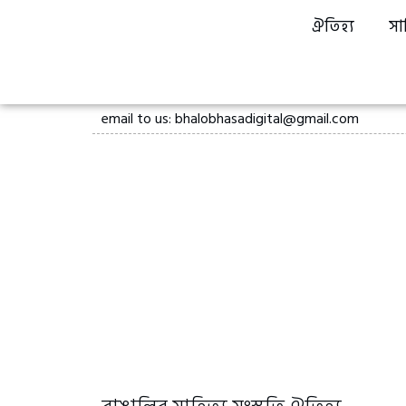
ঐতিহ্য
সা
email to us: bhalobhasadigital@gmail.com