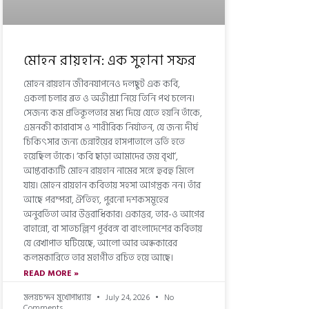
মোহন রায়হান: এক সুহানা সফর
মোহন রায়হান জীবনযাপনেও দলছুট এক কবি,
একলা চলার ব্রত ও অভীপ্সা নিয়ে তিনি পথ চলেন।
সেজন্য কম প্রতিকূলতার মধ্য দিয়ে যেতে হয়নি তাঁকে,
এমনকী কারাবাস ও শারীরিক নির্যাতন, যে জন্য দীর্ঘ
চিকিৎসার জন্য চেন্নাইয়ের হাসপাতালে ভর্তি হতে
হয়েছিল তাঁকে। ‘কবি ছাড়া আমাদের জয় বৃথা’,
আপ্তবাক্যটি মোহন রায়হান নামের সঙ্গে হুবহু মিলে
যায়। মোহন রায়হান কবিতায় সহসা আগন্তুক নন। তাঁর
আছে পরম্পরা, ঐতিহ্য, পুরনো দশকসমূহের
অনুবর্তিতা আর উত্তরাধিকার। একাত্তর, তার-ও আগের
বাহান্নো, বা সাতচল্লিশ পূর্ববঙ্গ বা বাংলাদেশের কবিতায়
যে রেখাপাত ঘটিয়েছে, আলো আর অন্ধকারের
কলমকারিতে তার মহাগীত রচিত হয়ে আছে।
READ MORE »
মলয়চন্দন মুখোপাধ্যায়
July 24, 2026
No
Comments