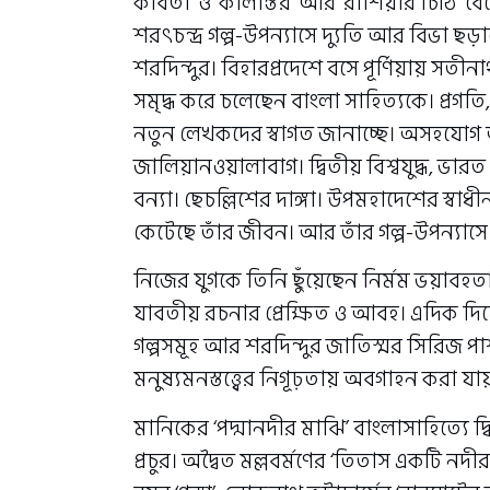
কবিতা’ ও ‘কালান্তর’ আর ‘রাশিয়ার চিঠি’ ব
শরৎচন্দ্র গল্প-উপন্যাসে দ্যুতি আর বিভা ছড়
শরদিন্দুর। বিহারপ্রদেশে বসে পূর্ণিয়ায় সত
সমৃদ্ধ করে চলেছেন বাংলা সাহিত্যকে। প্রগতি
নতুন লেখকদের স্বাগত জানাচ্ছে। অসহযোগ
জালিয়ানওয়ালাবাগ। দ্বিতীয় বিশ্বযুদ্ধ, ভারত
বন্যা। ছেচল্লিশের দাঙ্গা। উপমহাদেশের স্বাধ
কেটেছে তাঁর জীবন। আর তাঁর গল্প-উপন্যাস
নিজের যুগকে তিনি ছুঁয়েছেন নির্মম ভয়াবহতা
যাবতীয় রচনার প্রেক্ষিত ও আবহ। এদিক দিয়ে 
গল্পসমূহ আর শরদিন্দুর জাতিস্মর সিরিজ পা
মনুষ্যমনস্তত্ত্বের নিগূঢ়তায় অবগাহন করা যা
মানিকের ‘পদ্মানদীর মাঝি’ বাংলাসাহিত্যে দ
প্রচুর। অদ্বৈত মল্লবর্মণের ‘তিতাস একটি নদী