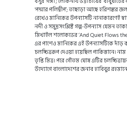
বসুর ‘গঙ্গা’; লোকনাথ ভট্টাচার্যের ‘বাবুঘা
‘পদ্মার পলিদ্বীপ’; তাছাড়া আছে হরিশঙ্কর 
রেখেও মানিকের উপন্যাসটি নানাকারণেই স্বাতন্
নদী ও সমুদ্রসংশ্লিষ্ট গল্প-উপন্যাস যেমন তা
মিখাইল শলোকভের ‘And Quiet Flows the Do
এর পাশেও মানিকের এই উপন্যাসটিকে দাঁড় 
চলচ্চিত্ররূপ দেওয়া হয়েছিল পাকিস্তানে। ন
তৃপ্তি মিত্র। পরে গৌতম ঘোষ এটির চলচ্চিত
উদ্যোগে বাংলাদেশের জনাব হাবিবুর রহমানে