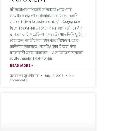
কী অসাধারণ শিক্ষাই না আমরা পেতে পারি,
উৎসাহিত হয়ে পারি খেলোয়াড়দের থেকে! একটি
উদাহরণ: প্রথম বিশ্বকাপে সোনাজয়ী উরুগুয়ে দলে
ছিলেন হেক্টর কাস্ত্রো। তেরো বছর বয়সে মেশিনে তাঁর
ডানহাত কাটা পড়েছিল। অদম্য উৎসাহে তিনি ফুটবল
খেলেছেন, জাতীয় দলে স্থান করে নিয়েছেন, আর
ফাইনালে জয়সূচক গোলটিও তাঁর-ই করা! তাঁর
স্বদেশবাসী তাঁকে ডাকতেন— ‘এল ডিভিনো মানকো’,
অর্থাৎ একহাত-বিশিষ্ট ঈশ্বর।
READ MORE »
মলয়চন্দন মুখোপাধ্যায়
July 18, 2026
No
Comments