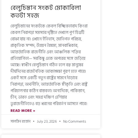
বেলুচিস্তান সংকট মোকাবিলা
কতটা সহজ
বেলুচিস্তানের সংকটকে কেবল বিচ্ছিন্নতাবাদ কিংবা
কেবল নিরাপত্তা সমস্যার দৃষ্টিতে দেখলে পূর্ণ চিত্রটি
বোঝা যায় না। এখানে ইতিহাস, জাতিগত পরিচয়,
প্রাকৃতিক সম্পদ, উন্নয়ন বৈষম্য, মানবাধিকার,
আন্তর্জাতিক রাজনীতি এবং আঞ্চলিক শক্তির
প্রতিযোগিতা— সবকিছু একে অপরের সঙ্গে জড়িয়ে
আছে। স্বাধীন বেলুচিস্তান গঠিত হলে বহু মানুষের
দীর্ঘদিনের রাজনৈতিক আকাঙ্ক্ষা পূরণ হতে পারে।
একই সঙ্গে একটি নতুন রাষ্ট্রের সামনে দাঁড়াবে
নিরাপত্তা, অর্থনীতি, আন্তর্জাতিক স্বীকৃতি এবং রাষ্ট্র
পরিচালনার কঠিন বাস্তবতা। অন্যদিকে, পাকিস্তান,
চীন, ভারত এবং সমগ্র দক্ষিণ এশিয়ার
ভূরাজনীতিতেও বড় ধরনের পরিবর্তন আসতে পারে।
READ MORE »
সালমিন রহমান
July 23, 2026
No Comments