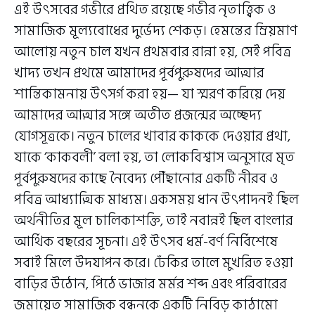
এই উৎসবের গভীরে প্রথিত রয়েছে গভীর নৃতাত্ত্বিক ও
সামাজিক মূল্যবোধের দুর্ভেদ্য শেকড়। হেমন্তের ম্রিয়মাণ
আলোয় নতুন চাল যখন প্রথমবার রান্না হয়, সেই পবিত্র
খাদ্য তখন প্রথমে আমাদের পূর্বপুরুষদের আত্মার
শান্তিকামনায় উৎসর্গ করা হয়— যা স্মরণ করিয়ে দেয়
আমাদের আত্মার সঙ্গে অতীত প্রজন্মের অচ্ছেদ্য
যোগসূত্রকে। নতুন চালের খাবার কাককে দেওয়ার প্রথা,
যাকে ‘কাকবলী’ বলা হয়, তা লোকবিশ্বাস অনুসারে মৃত
পূর্বপুরুষদের কাছে নৈবেদ্য পৌঁছানোর একটি নীরব ও
পবিত্র আধ্যাত্মিক মাধ্যম। একসময় ধান উৎপাদনই ছিল
অর্থনীতির মূল চালিকাশক্তি, তাই নবান্নই ছিল বাংলার
আর্থিক বছরের সূচনা। এই উৎসব ধর্ম-বর্ণ নির্বিশেষে
সবাই মিলে উদযাপন করে। ঢেঁকির তালে মুখরিত হওয়া
বাড়ির উঠোন, পিঠে ভাজার মর্মর শব্দ এবং পরিবারের
জমায়েত সামাজিক বন্ধনকে একটি নিবিড় কাঠামো