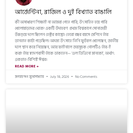
আর্জেন্টিনা, ব্রাজিল ও দুই বিখ্যাত বাঙালি
কী অসাধারণ শিক্ষাই না আমরা পেতে পারি, উৎসাহিত হয়ে পারি
খেলোয়াড়দের থেকে! একটি উদাহরণ: প্রথম বিশ্বকাপে সোনাজয়ী
উরুগুয়ে দলে ছিলেন হেক্টর কাস্ত্রো। তেরো বছর বয়সে মেশিনে তাঁর
ডানহাত কাটা পড়েছিল। অদম্য উৎসাহে তিনি ফুটবল খেলেছেন, জাতীয়
দলে স্থান করে নিয়েছেন, আর ফাইনালে জয়সূচক গোলটিও তাঁর-ই
করা! তাঁর স্বদেশবাসী তাঁকে ডাকতেন— ‘এল ডিভিনো মানকো’, অর্থাৎ
একহাত-বিশিষ্ট ঈশ্বর।
READ MORE »
মলয়চন্দন মুখোপাধ্যায়
July 18, 2026
No Comments