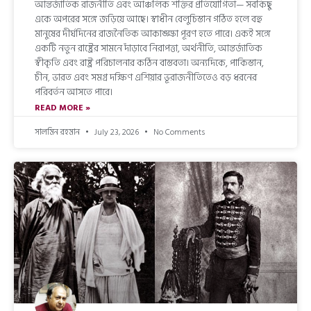
আন্তর্জাতিক রাজনীতি এবং আঞ্চলিক শক্তির প্রতিযোগিতা— সবকিছু
একে অপরের সঙ্গে জড়িয়ে আছে। স্বাধীন বেলুচিস্তান গঠিত হলে বহু
মানুষের দীর্ঘদিনের রাজনৈতিক আকাঙ্ক্ষা পূরণ হতে পারে। একই সঙ্গে
একটি নতুন রাষ্ট্রের সামনে দাঁড়াবে নিরাপত্তা, অর্থনীতি, আন্তর্জাতিক
স্বীকৃতি এবং রাষ্ট্র পরিচালনার কঠিন বাস্তবতা। অন্যদিকে, পাকিস্তান,
চীন, ভারত এবং সমগ্র দক্ষিণ এশিয়ার ভূরাজনীতিতেও বড় ধরনের
পরিবর্তন আসতে পারে।
READ MORE »
সালমিন রহমান
July 23, 2026
No Comments