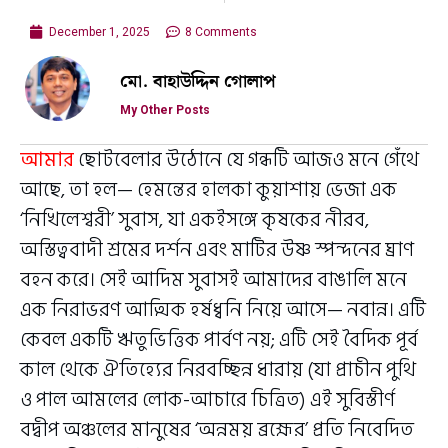
December 1, 2025
8 Comments
মো. বাহাউদ্দিন গোলাপ
My Other Posts
আমার
ছোটবেলার উঠোনে যে গন্ধটি আজও মনে গেঁথে
আছে, তা হল— হেমন্তের হালকা কুয়াশায় ভেজা এক
‘নিখিলেশ্বরী’ সুবাস, যা একইসঙ্গে কৃষকের নীরব,
অস্তিত্ববাদী শ্রমের দর্শন এবং মাটির উষ্ণ স্পন্দনের ঘ্রাণ
বহন করে। সেই আদিম সুবাসই আমাদের বাঙালি মনে
এক নিরাভরণ আত্মিক হর্ষধ্বনি নিয়ে আসে— নবান্ন। এটি
কেবল একটি ঋতুভিত্তিক পার্বণ নয়; এটি সেই বৈদিক পূর্ব
কাল থেকে ঐতিহ্যের নিরবচ্ছিন্ন ধারায় (যা প্রাচীন পুথি
ও পাল আমলের লোক-আচারে চিত্রিত) এই সুবিস্তীর্ণ
বদ্বীপ অঞ্চলের মানুষের ‘অন্নময় ব্রহ্মের’ প্রতি নিবেদিত