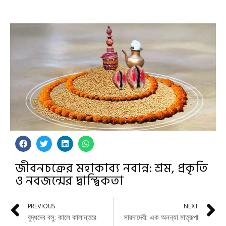
জীবনচক্রের মহাকাব্য নবান্ন: শ্রম, প্রকৃতি
ও নবজন্মের দ্বান্দ্বিকতা
PREVIOUS
NEXT
বুদ্ধদেব বসু: কালে কালান্তরে
সারদাদেবী: এক অনন্যা মাতৃরূপা