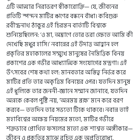
এটি আত্মার নিরাভরণ স্বীকারোক্তি— যে, জীবনের
প্রতিটি স্পন্দন মাটির ঋণের বন্ধনে বাঁধা। কবিগুরু
রবীন্দ্রনাথ ঠাকুর এই চিরন্তন বার্তাটি বিশ্বকে
শুনিয়েছিলেন: ‘ও মা, অঘ্রাণে তোর ভরা ক্ষেতে আমি কী
দেখেছি মধুর হাসি।’ নবান্নের এই উদাত্ত আহ্বান হল
প্রকৃতির মহাকালের সম্মুখে মানুষের নৈমিত্তিক বিনয়
প্রকাশের এক গভীর আধ্যাত্মিক সংযোগের মন্ত্রণা। এই
উৎসবের শেষ কথা হল: মানবতার অস্তিত্ব নির্ভর করে
মাটির প্রতি তার অকৃত্রিম বিনয়ের ওপর। যতদিন মানুষ
এই ধূলিকে তার জননী-জ্ঞানে সম্মান জানাবে, যতদিন
অন্নকে কেবল পুষ্টি নয়, ‘অন্নময় ব্রহ্ম’ মনে করে বরণ
করবে— ততদিন তার সভ্যতা টিকে থাকবে। নবান্ন তাই
মহাবিশ্বের অক্ষয় নিয়মের মতো, মাটির গভীরে
শক্তভাবে প্রোথিত ফসলের মতো এক শাশ্বত অঙ্গীকার—
জীবন ও প্রকৃতির মাঝে রচিত এক অপ্রতিরোধ্য,