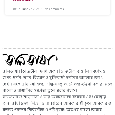
READ MORE »
রুহ
June 27, 2026
No Comments
ভালভাষা। ডিজিটাল দিনপঞ্জিকা। ডিজিটাল বাঙালির জগৎ ও
জগৎ-দর্শন। জ্ঞান-বিজ্ঞান ও যুক্তিবাদী দর্শনের আলোয় জগৎ
দেখা। সঙ্গে ভাষা-সাহিত্য, শিল্প-সংস্কৃতি, ঐতিহ্য-উত্তরাধিকার মিলে
বাংলা ও বাঙালির সমগ্রতা তুলে ধরার প্রয়াস।
সভ্যসমাজে মাতৃভাষা ও তার অক্ষরমালা ব্যবহার এবং স্বেচ্ছায়
অন্য ভাষা গ্রহণ, শিক্ষা ও ব্যবহারের অধিকার স্বীকৃত। অধিকার ও
কর্তব্য পরস্পর নির্ভরশীল ও পরিপূরক। অতএব বাংলা ভাষার