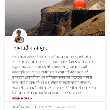
গোদাবরীর গোমুখে
গঙ্গার মর্ত্যে আগমন নিয়ে যেমন ভগীরথের গল্প, তেমনই গোদাবরীর
উৎসস্থলে না এলে জানা যেত না, দক্ষিণের গঙ্গা নিয়েও আছে হাজার
গল্প। যে গল্প জানাবে আজও এই অঞ্চলের মানুষ অনেক সময়েই
কাছাকাছি আর কোনও পানীয়জল না পেয়ে কষ্ট করে হলেও এই
উৎসস্থলে এসেই শীতল এই পানীয়জল নিয়ে যান নিজেদের কাজের
জন্য। গঙ্গা বা অন্য নদী সে শুধু ধার্মিক আবেগের কারণে পবিত্র না,
হাজার প্রাণীর ‘তৃষ্ণা’ মেটাবার জন্য সে হয়ে ওঠে ‘দেবী’ বা ‘পবিত্র’। সে পথে
মিশে যায় হাজার গল্প-কষ্ট কিংবা দিনযাপনের চরম বাস্তবতা।
READ MORE »
অপরাজিতা মৈত্র
June 27, 2026
No Comments