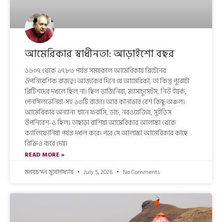
আমেরিকার স্বাধীনতা: আড়াইশো বছর
১৬০৭ থেকে ১৭৮৩ পর্যন্ত সময়কাল আমেরিকায় ব্রিটেনের
ঔপনিবেশিক রাজত্ব। আজকের দিনে যে আমেরিকা, তা কিন্তু পুরোটা
ব্রিটিশদের দখলে ছিল না। ছিল ভার্জিনিয়া, ম্যাসাচুসেটস, নিউ ইয়র্ক,
পেনসিলভেনিয়া-সহ ১৩টি রাজ্য। আর কানাডার বেশ কিছু অঞ্চল।
আমেরিকার অন্যান্য স্থানে ফরাসি, ডাচ, নরওয়েজিয়, সুইডিস
উপনিবেশ-ও ছিল। তাছাড়া রাশিয়া আমেরিকার আলাস্কা থেকে
ক্যালিফোর্নিয়া পর্যন্ত দখল করে। পরে সে আলাস্কা আমেরিকার কাছে
বিক্রিও করে দেয়।
READ MORE »
মলয়চন্দন মুখোপাধ্যায়
July 5, 2026
No Comments