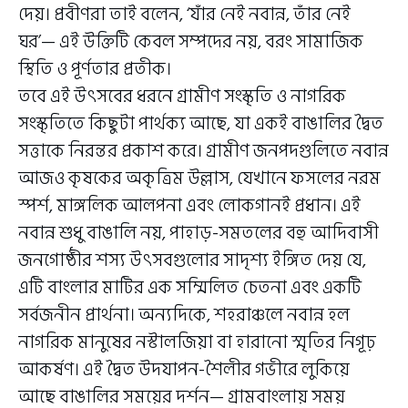
দেয়। প্রবীণরা তাই বলেন, ‘যাঁর নেই নবান্ন, তাঁর নেই
ঘর’— এই উক্তিটি কেবল সম্পদের নয়, বরং সামাজিক
স্থিতি ও পূর্ণতার প্রতীক।
তবে এই উৎসবের ধরনে গ্রামীণ সংস্কৃতি ও নাগরিক
সংস্কৃতিতে কিছুটা পার্থক্য আছে, যা একই বাঙালির দ্বৈত
সত্তাকে নিরন্তর প্রকাশ করে। গ্রামীণ জনপদগুলিতে নবান্ন
আজও কৃষকের অকৃত্রিম উল্লাস, যেখানে ফসলের নরম
স্পর্শ, মাঙ্গলিক আলপনা এবং লোকগানই প্রধান। এই
নবান্ন শুধু বাঙালি নয়, পাহাড়-সমতলের বহু আদিবাসী
জনগোষ্ঠীর শস্য উৎসবগুলোর সাদৃশ্য ইঙ্গিত দেয় যে,
এটি বাংলার মাটির এক সম্মিলিত চেতনা এবং একটি
সর্বজনীন প্রার্থনা। অন্যদিকে, শহরাঞ্চলে নবান্ন হল
নাগরিক মানুষের নস্টালজিয়া বা হারানো স্মৃতির নিগূঢ়
আকর্ষণ। এই দ্বৈত উদযাপন-শৈলীর গভীরে লুকিয়ে
আছে বাঙালির সময়ের দর্শন— গ্রামবাংলায় সময়