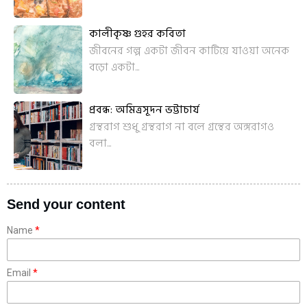
কালীকৃষ্ণ গুহর কবিতা
জীবনের গল্প একটা জীবন কাটিয়ে যাওয়া অনেক
বড়ো একটা...
প্রবন্ধ: অমিত্রসূদন ভট্টাচার্য
গ্রন্থরাগ শুধু গ্রন্থরাগ না বলে গ্রন্থের অঙ্গরাগও
বলা...
Send your content
Name
Email