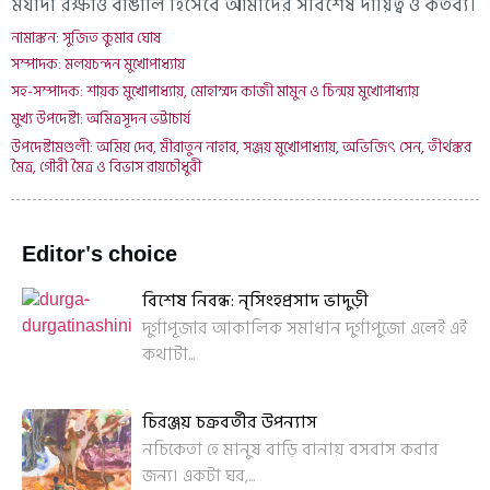
মর্যাদা রক্ষাও বাঙালি হিসেবে আমাদের সবিশেষ দায়িত্ব ও কর্তব্য।
নামাঙ্কন: সুজিত কুমার ঘোষ
সম্পাদক: মলয়চন্দন মুখোপাধ্যায়
সহ-সম্পাদক: শায়ক মুখোপাধ্যায়, মোহাম্মদ কাজী মামুন ও চিন্ময় মুখোপাধ্যায়
মুখ্য উপদেষ্টা: অমিত্রসূদন ভট্টাচার্য
উপদেষ্টামণ্ডলী: অমিয় দেব, মীরাতুন নাহার, সঞ্জয় মুখোপাধ্যায়, অভিজিৎ সেন, তীর্থঙ্কর
মৈত্র, গৌরী মৈত্র ও বিভাস রায়চৌধুরী
Editor's choice
বিশেষ নিবন্ধ: নৃসিংহপ্রসাদ ভাদুড়ী
দুর্গাপূজার আকালিক সমাধান দুর্গাপুজো এলেই এই
কথাটা...
চিরঞ্জয় চক্রবর্তীর উপন্যাস
নচিকেতা হে মানুষ বাড়ি বানায় বসবাস করার
জন্য। একটা ঘর,...