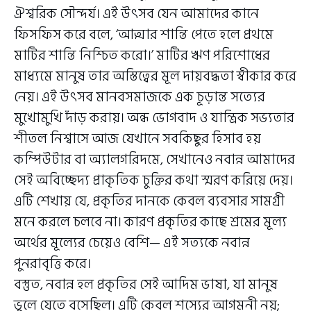
ঐশ্বরিক সৌন্দর্য। এই উৎসব যেন আমাদের কানে
ফিসফিস করে বলে, ‘আত্মার শান্তি পেতে হলে প্রথমে
মাটির শান্তি নিশ্চিত করো।’ মাটির ঋণ পরিশোধের
মাধ্যমে মানুষ তার অস্তিত্বের মূল দায়বদ্ধতা স্বীকার করে
নেয়। এই উৎসব মানবসমাজকে এক চূড়ান্ত সত্যের
মুখোমুখি দাঁড় করায়। অন্ধ ভোগবাদ ও যান্ত্রিক সভ্যতার
শীতল নিশ্বাসে আজ যেখানে সবকিছুর হিসাব হয়
কম্পিউটার বা অ্যালগরিদমে, সেখানেও নবান্ন আমাদের
সেই অবিচ্ছেদ্য প্রাকৃতিক চুক্তির কথা স্মরণ করিয়ে দেয়।
এটি শেখায় যে, প্রকৃতির দানকে কেবল ব্যবসার সামগ্রী
মনে করলে চলবে না। কারণ প্রকৃতির কাছে শ্রমের মূল্য
অর্থের মূল্যের চেয়েও বেশি— এই সত্যকে নবান্ন
পুনরাবৃত্তি করে।
বস্তুত, নবান্ন হল প্রকৃতির সেই আদিম ভাষা, যা মানুষ
ভুলে যেতে বসেছিল। এটি কেবল শস্যের আগমনী নয়;