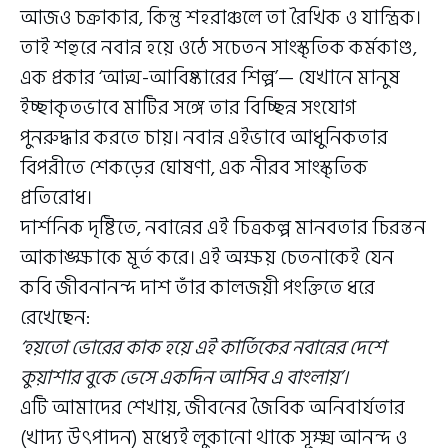
আজও চক্রাকার, কিন্তু শহরাঞ্চলে তা রৈখিক ও যান্ত্রিক।
তাই শহুরে নবান্ন হয়ে ওঠে সচেতন সাংস্কৃতিক কর্মকাণ্ড,
এক প্রকার ‘আত্ম-আবিষ্কারের শিল্প’— যেখানে মানুষ
ইচ্ছাকৃতভাবে মাটির সঙ্গে তার বিচ্ছিন্ন সংযোগ
পুনরুদ্ধার করতে চায়। নবান্ন এইভাবে আধুনিকতার
বিপরীতে শেকড়ের ঘোষণা, এক নীরব সাংস্কৃতিক
প্রতিরোধ।
দার্শনিক দৃষ্টিতে, নবান্নের এই চিত্রকল্প মানবতার চিরন্তন
আকাঙ্ক্ষাকে মূর্ত করে। এই অক্ষয় চেতনাকেই যেন
কবি জীবনানন্দ দাশ তাঁর কালজয়ী পংক্তিতে ধরে
রেখেছেন:
‘হয়তো ভোরের কাক হয়ে এই কার্তিকের নবান্নের দেশে
কুয়াশার বুকে ভেসে একদিন আসিব এ বাংলায়’।
এটি আমাদের শেখায়, জীবনের জৈবিক অনিবার্যতার
(খাদ্য উৎপাদন) মধ্যেই লুকানো থাকে সূক্ষ্ম আনন্দ ও