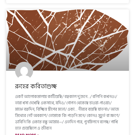
রুহের কবিতাগুচ্ছ
একই আলোকমালায় কাটিয়েছি/ বহুকাল দু’জনে…/ বলিনি কখনও।/
তারা খসা দেখেছি একসাথে, যদিও/ গোপন থেকেছে চাওয়া-পাওয়া।/
মাঝে বহুদিন, বিচ্ছিন্ন দ্বীপের মতো/ একা… নীরবে বয়েছি যাতনা।/ আজ
মিথ্যের নেই অবকাশ/ তোমাকে কি পড়েনি মনে/ কোনও মুহূর্ত বা ক্ষণে/
ভাবিনি কি একান্ত বন্ধু আমার—/ এতদিন পরে, পুনর্মিলনে বলেছ/ পাখি
হতে চেয়েছিলে এ জীবনে