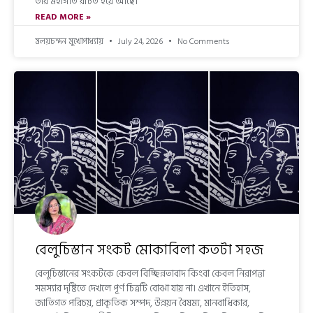
তার মহাগীত রচিত হয়ে আছে।
READ MORE »
মলয়চন্দন মুখোপাধ্যায়
July 24, 2026
No Comments
বেলুচিস্তান সংকট মোকাবিলা কতটা সহজ
বেলুচিস্তানের সংকটকে কেবল বিচ্ছিন্নতাবাদ কিংবা কেবল নিরাপত্তা
সমস্যার দৃষ্টিতে দেখলে পূর্ণ চিত্রটি বোঝা যায় না। এখানে ইতিহাস,
জাতিগত পরিচয়, প্রাকৃতিক সম্পদ, উন্নয়ন বৈষম্য, মানবাধিকার,