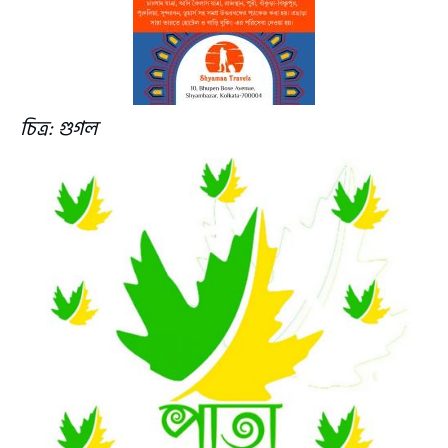
চিত্র: গুগল