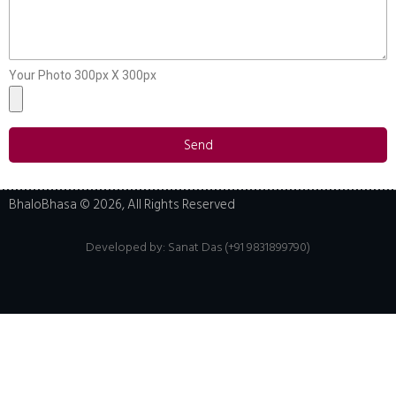
Your Photo 300px X 300px
Send
BhaloBhasa © 2026, All Rights Reserved
Developed by:
Sanat Das (+91 9831899790)