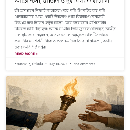
আর্জেন্টিনা, ব্রাজিল ও দুই বিখ্যাত বাঙালি
কী অসাধারণ শিক্ষাই না আমরা পেতে পারি, উৎসাহিত হয়ে পারি
খেলোয়াড়দের থেকে! একটি উদাহরণ: প্রথম বিশ্বকাপে সোনাজয়ী
উরুগুয়ে দলে ছিলেন হেক্টর কাস্ত্রো। তেরো বছর বয়সে মেশিনে তাঁর
ডানহাত কাটা পড়েছিল। অদম্য উৎসাহে তিনি ফুটবল খেলেছেন, জাতীয়
দলে স্থান করে নিয়েছেন, আর ফাইনালে জয়সূচক গোলটিও তাঁর-ই
করা! তাঁর স্বদেশবাসী তাঁকে ডাকতেন— ‘এল ডিভিনো মানকো’, অর্থাৎ
একহাত-বিশিষ্ট ঈশ্বর।
READ MORE »
মলয়চন্দন মুখোপাধ্যায়
July 18, 2026
No Comments