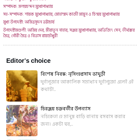
সম্পাদক: মলয়চন্দন মুখোপাধ্যায়
সহ-সম্পাদক: শায়ক মুখোপাধ্যায়, মোহাম্মদ কাজী মামুন ও চিন্ময় মুখোপাধ্যায়
মুখ্য উপদেষ্টা: অমিত্রসূদন ভট্টাচার্য
উপদেষ্টামণ্ডলী: অমিয় দেব, মীরাতুন নাহার, সঞ্জয় মুখোপাধ্যায়, অভিজিৎ সেন, তীর্থঙ্কর
মৈত্র, গৌরী মৈত্র ও বিভাস রায়চৌধুরী
Editor's choice
বিশেষ নিবন্ধ: নৃসিংহপ্রসাদ ভাদুড়ী
দুর্গাপূজার আকালিক সমাধান দুর্গাপুজো এলেই এই
কথাটা...
চিরঞ্জয় চক্রবর্তীর উপন্যাস
নচিকেতা হে মানুষ বাড়ি বানায় বসবাস করার
জন্য। একটা ঘর,...