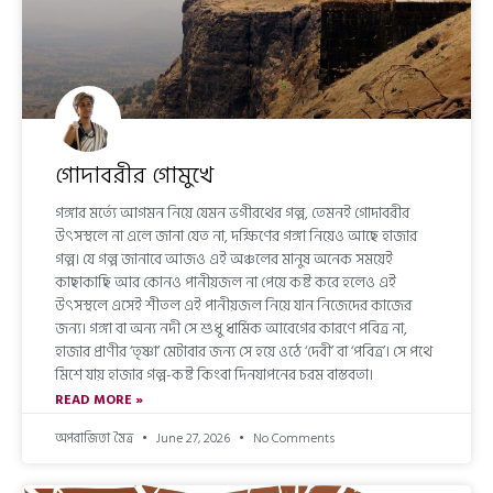
গোদাবরীর গোমুখে
গঙ্গার মর্ত্যে আগমন নিয়ে যেমন ভগীরথের গল্প, তেমনই গোদাবরীর
উৎসস্থলে না এলে জানা যেত না, দক্ষিণের গঙ্গা নিয়েও আছে হাজার
গল্প। যে গল্প জানাবে আজও এই অঞ্চলের মানুষ অনেক সময়েই
কাছাকাছি আর কোনও পানীয়জল না পেয়ে কষ্ট করে হলেও এই
উৎসস্থলে এসেই শীতল এই পানীয়জল নিয়ে যান নিজেদের কাজের
জন্য। গঙ্গা বা অন্য নদী সে শুধু ধার্মিক আবেগের কারণে পবিত্র না,
হাজার প্রাণীর ‘তৃষ্ণা’ মেটাবার জন্য সে হয়ে ওঠে ‘দেবী’ বা ‘পবিত্র’। সে পথে
মিশে যায় হাজার গল্প-কষ্ট কিংবা দিনযাপনের চরম বাস্তবতা।
READ MORE »
অপরাজিতা মৈত্র
June 27, 2026
No Comments