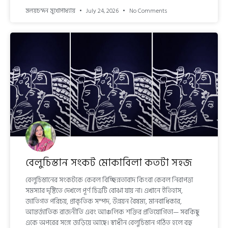
মলয়চন্দন মুখোপাধ্যায়
July 24, 2026
No Comments
বেলুচিস্তান সংকট মোকাবিলা কতটা সহজ
বেলুচিস্তানের সংকটকে কেবল বিচ্ছিন্নতাবাদ কিংবা কেবল নিরাপত্তা
সমস্যার দৃষ্টিতে দেখলে পূর্ণ চিত্রটি বোঝা যায় না। এখানে ইতিহাস,
জাতিগত পরিচয়, প্রাকৃতিক সম্পদ, উন্নয়ন বৈষম্য, মানবাধিকার,
আন্তর্জাতিক রাজনীতি এবং আঞ্চলিক শক্তির প্রতিযোগিতা— সবকিছু
একে অপরের সঙ্গে জড়িয়ে আছে। স্বাধীন বেলুচিস্তান গঠিত হলে বহু