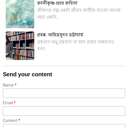
কালীকৃষ্ণ গুহর কবিতা
জীবনের গল্প একটা জীবন কাটিয়ে যাওয়া অনেক
বড়ো একটা...
প্রবন্ধ: অমিত্রসূদন ভট্টাচার্য
গ্রন্থরাগ শুধু গ্রন্থরাগ না বলে গ্রন্থের অঙ্গরাগও
বলা...
Send your content
Name
Email
Content