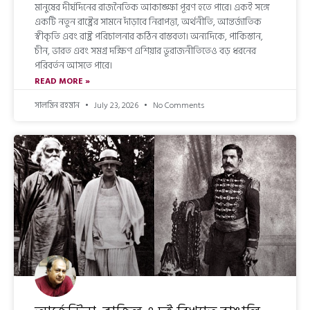
মানুষের দীর্ঘদিনের রাজনৈতিক আকাঙ্ক্ষা পূরণ হতে পারে। একই সঙ্গে
একটি নতুন রাষ্ট্রের সামনে দাঁড়াবে নিরাপত্তা, অর্থনীতি, আন্তর্জাতিক
স্বীকৃতি এবং রাষ্ট্র পরিচালনার কঠিন বাস্তবতা। অন্যদিকে, পাকিস্তান,
চীন, ভারত এবং সমগ্র দক্ষিণ এশিয়ার ভূরাজনীতিতেও বড় ধরনের
পরিবর্তন আসতে পারে।
READ MORE »
সালমিন রহমান
July 23, 2026
No Comments