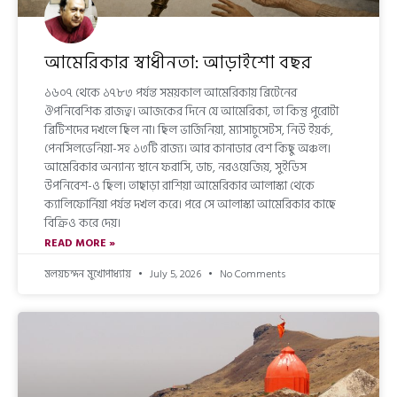
আমেরিকার স্বাধীনতা: আড়াইশো বছর
১৬০৭ থেকে ১৭৮৩ পর্যন্ত সময়কাল আমেরিকায় ব্রিটেনের
ঔপনিবেশিক রাজত্ব। আজকের দিনে যে আমেরিকা, তা কিন্তু পুরোটা
ব্রিটিশদের দখলে ছিল না। ছিল ভার্জিনিয়া, ম্যাসাচুসেটস, নিউ ইয়র্ক,
পেনসিলভেনিয়া-সহ ১৩টি রাজ্য। আর কানাডার বেশ কিছু অঞ্চল।
আমেরিকার অন্যান্য স্থানে ফরাসি, ডাচ, নরওয়েজিয়, সুইডিস
উপনিবেশ-ও ছিল। তাছাড়া রাশিয়া আমেরিকার আলাস্কা থেকে
ক্যালিফোর্নিয়া পর্যন্ত দখল করে। পরে সে আলাস্কা আমেরিকার কাছে
বিক্রিও করে দেয়।
READ MORE »
মলয়চন্দন মুখোপাধ্যায়
July 5, 2026
No Comments