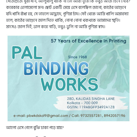
সেজেগুজে সুবাসিনি, আলুথালু থাকি না তো আর। তুমি কি তবুও আজ চিনে নেবে?
কবেকার এলোমেলো মন। ছোট একটি মেয়ে এসে বলেছিল জানো, কাঠের আগুনে
যদি খাসি রাঁধা হয়, সে তাহলে আহ্লাদে, পূর্ণিমা চাঁদ। সেই থেকে আমি খালি অমাবস্যা
হলে, কাঠের আগুনে জাল দিতে থাকি, নোনা নোনা থকথকে আমাদের স্মৃতি।
মাংসও জাল দিই, ভাল করে নাড়ি, তবুও ভুলি না আমি পূর্ণিমা স্বাদ।
আলো এসে গেলে বুঝি ঢাকা পড়ে যায়?