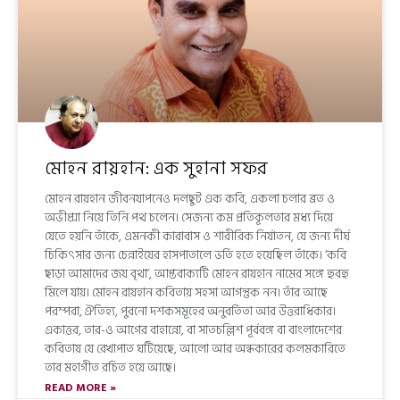
মোহন রায়হান: এক সুহানা সফর
মোহন রায়হান জীবনযাপনেও দলছুট এক কবি, একলা চলার ব্রত ও
অভীপ্সা নিয়ে তিনি পথ চলেন। সেজন্য কম প্রতিকূলতার মধ্য দিয়ে
যেতে হয়নি তাঁকে, এমনকী কারাবাস ও শারীরিক নির্যাতন, যে জন্য দীর্ঘ
চিকিৎসার জন্য চেন্নাইয়ের হাসপাতালে ভর্তি হতে হয়েছিল তাঁকে। ‘কবি
ছাড়া আমাদের জয় বৃথা’, আপ্তবাক্যটি মোহন রায়হান নামের সঙ্গে হুবহু
মিলে যায়। মোহন রায়হান কবিতায় সহসা আগন্তুক নন। তাঁর আছে
পরম্পরা, ঐতিহ্য, পুরনো দশকসমূহের অনুবর্তিতা আর উত্তরাধিকার।
একাত্তর, তার-ও আগের বাহান্নো, বা সাতচল্লিশ পূর্ববঙ্গ বা বাংলাদেশের
কবিতায় যে রেখাপাত ঘটিয়েছে, আলো আর অন্ধকারের কলমকারিতে
তার মহাগীত রচিত হয়ে আছে।
READ MORE »