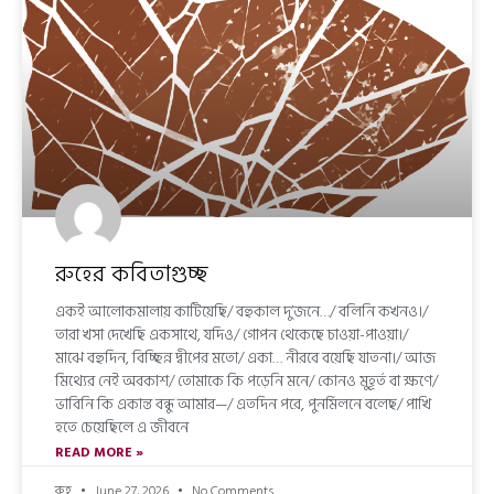
রুহের কবিতাগুচ্ছ
একই আলোকমালায় কাটিয়েছি/ বহুকাল দু’জনে…/ বলিনি কখনও।/
তারা খসা দেখেছি একসাথে, যদিও/ গোপন থেকেছে চাওয়া-পাওয়া।/
মাঝে বহুদিন, বিচ্ছিন্ন দ্বীপের মতো/ একা… নীরবে বয়েছি যাতনা।/ আজ
মিথ্যের নেই অবকাশ/ তোমাকে কি পড়েনি মনে/ কোনও মুহূর্ত বা ক্ষণে/
ভাবিনি কি একান্ত বন্ধু আমার—/ এতদিন পরে, পুনর্মিলনে বলেছ/ পাখি
হতে চেয়েছিলে এ জীবনে
READ MORE »
রুহ
June 27, 2026
No Comments