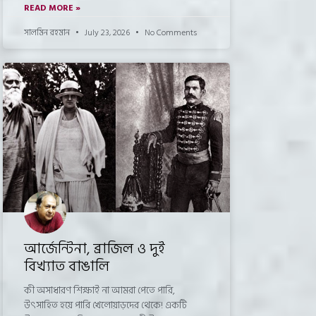
READ MORE »
সালমিন রহমান
July 23, 2026
No Comments
আর্জেন্টিনা, ব্রাজিল ও দুই
বিখ্যাত বাঙালি
কী অসাধারণ শিক্ষাই না আমরা পেতে পারি,
উৎসাহিত হয়ে পারি খেলোয়াড়দের থেকে! একটি