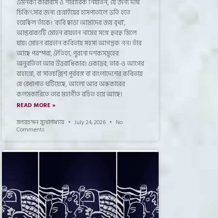
এমনকী কারাবাস ও শারীরিক নির্যাতন, যে জন্য দীর্ঘ
চিকিৎসার জন্য চেন্নাইয়ের হাসপাতালে ভর্তি হতে
হয়েছিল তাঁকে। ‘কবি ছাড়া আমাদের জয় বৃথা’,
আপ্তবাক্যটি মোহন রায়হান নামের সঙ্গে হুবহু মিলে
যায়। মোহন রায়হান কবিতায় সহসা আগন্তুক নন। তাঁর
আছে পরম্পরা, ঐতিহ্য, পুরনো দশকসমূহের
অনুবর্তিতা আর উত্তরাধিকার। একাত্তর, তার-ও আগের
বাহান্নো, বা সাতচল্লিশ পূর্ববঙ্গ বা বাংলাদেশের কবিতায়
যে রেখাপাত ঘটিয়েছে, আলো আর অন্ধকারের
কলমকারিতে তার মহাগীত রচিত হয়ে আছে।
READ MORE »
মলয়চন্দন মুখোপাধ্যায়
July 24, 2026
No
Comments