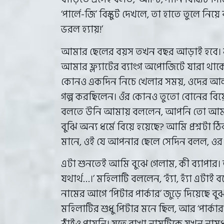
‘পার্লে-জি’ বিস্কুট দেখলে, তা হাতে তুলে নিয
ভরল হ্যায়!’
আমার ছেলের বয়স তখন বছর আড়াই হবে। নতুন জ
আমার ফ্ল্যাটের ব্যাংগ অপোজিটে যারা থাকে
কোনও একদিন নিচে খেলার সময়, ওদের আলা
গল্প করছিলেন। ওঁর কোনও তুতো বোনের বিয়
বলতে উনি আমায় বললেন, আপনি তো আমাদ
বুঝি অন্য ধর্মে বিয়ে হয়েছে? আমি প্রশ্নটা
মানে, ওই যে আপনার ছেলে সেদিন বলল, ওর
এটা শুনতেই আমি বুঝে গেলাম, কী ব্যাপার।
যথার্থ…।’ মহিলাটি বললেন, ‘হ্যাঁ, হ্যাঁ এট
নামের আগে ‘পিটার পার্কার’ জুড়ে দিয়েছে 
মহিলাটির শুধু পিটার মনে ছিল, আর ‘পার্কার