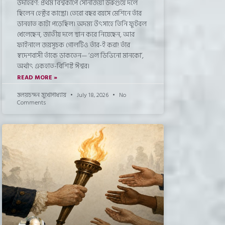
উদাহরণ: প্রথম বিশ্বকাপে সোনাজয়ী উরুগুয়ে দলে
ছিলেন হেক্টর কাস্ত্রো। তেরো বছর বয়সে মেশিনে তাঁর
ডানহাত কাটা পড়েছিল। অদম্য উৎসাহে তিনি ফুটবল
খেলেছেন, জাতীয় দলে স্থান করে নিয়েছেন, আর
ফাইনালে জয়সূচক গোলটিও তাঁর-ই করা! তাঁর
স্বদেশবাসী তাঁকে ডাকতেন— ‘এল ডিভিনো মানকো’,
অর্থাৎ একহাত-বিশিষ্ট ঈশ্বর।
READ MORE »
মলয়চন্দন মুখোপাধ্যায়
July 18, 2026
No
Comments