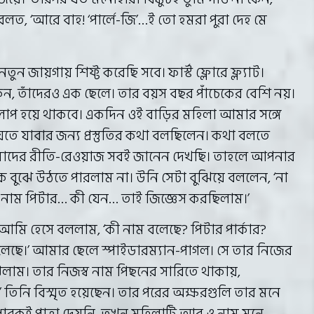
়ে বলত, ‘আরে বাহ! ‘পার্লে-জি’…ই তো হমরা পুরা দেহ মে
ায়গায় শিফ্ট করেছি সবে। ফার্স্ট ফ্লোরে ফ্ল্যাট।
ন, তাঁদেরও এক ছেলে। তার বয়স বছর পাঁচেকের বেশি নয়।
প হয়ে থাকবে। একদিন ওই বাড়ির মহিলা আমার সঙ্গে
েতে যাবার জন্য প্রস্তুতির কথা বলছিলেন। কথা বলতে
ের রীতি-রেওয়াজ সবই জানেন দেখছি। তাহলে আপনার
 ঠিক বুঝে উঠতে পারলাম না। উনি সেটা বুঝিয়ে বললেন, ‘না
 নাম পিটার… কী যেন… তাই জিজ্ঞেস করছিলাম।’
 আমি হেসে বললাম, ‘কী নাম বলেছে? পিটার পার্কার?
াই বলেছে।’ আমার ছেলে স্পাইডারম্যান-পাগল। সে তার নিজের
বুঝলাম। তার নিজস্ব নাম পিছনের সারিতে থাকায়,
’ তিনি বিস্মৃত হয়েছেন। তার পরের অক্ষরগুলি তার মনে