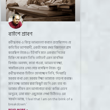
বাইশে শ্রাবণ
রবীন্দ্রনাথ-ও কিন্তু আত্মহত্যা করতে চেয়েছিলেন। যে
কবি চির আশাবাদী, একটা সময় প্রখর বিষণ্নতা গ্রাস
করেছিল তাঁকেও। ইউনানি মতে একবার নিজের
চিকিৎসা করান তিনি। তাইতেই এমন মানসিক
বিপর্যয়। অবসাদ, কান্না পাওয়া, আত্মহননেচ্ছা,
সাময়িকভাবে এসব পেয়ে বসেছিল তাঁকে। পুত্র
রথীন্দ্রনাথকে চিঠিতে জানাচ্ছেন তিনি, ‘দিনরাত্রি
মরবার কথা এবং মরবার ইচ্ছা আমাকে তাড়না করছে।
মনে হচ্ছে আমার দ্বারা কিছুই হয় নি এবং হবে না।
আমার জীবন যেন আগাগোড়া ব্যর্থ।’ কবির এহেন
অনুভব, ভাবা যায়? এন্ড্রুজকে লেখা চিঠিতেও এর
সমর্থন আছে, ‘l feel that l am on the brink of a
breakdown.’
READ MORE »