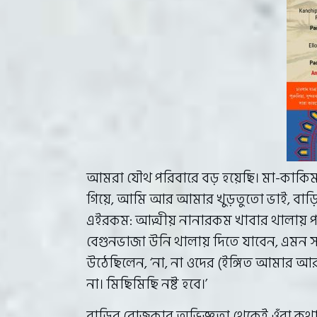
আমরা যৌথ পরিবারে বড় হয়েছি। মা-কাকিম
গিয়ে, আমি আর আমার খুড়তুতো ভাই, বাড়
এইরকম: আত্মীয় নানারকম খাবার থালায় প
বেগুনভাজা উনি থালায় দিতে যাবেন, এমন স
উঠেছিলেন, ‘না, না ওদের (ইঙ্গিত আমার আর 
না। মিছিমিছি নষ্ট হবে।’
বাড়ির রোজকার অভিজ্ঞতা থেকেই ওঁরা কথাটা 