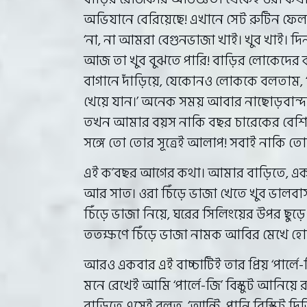
অভিযানে বেরিয়েছে! এখানে সেট রুটিন ফে
‘না, না আমরা বেগুনভাজা খাই। খুব খাই। দিন
আজ তা খুব বুঝতে পারি! বাড়ির লোকেদের
বাগানে দাঁড়িয়ে, যেকোনও লোককে বলতাম, 
খেয়ে যান।’ অনেক সময় আবার নাছোড়বান্দা
তখন আমার বয়স নাকি বছর চারেকের বেশি
সঙ্গে তো তোর সূত্রেই আলাপ! সবাই নাকি ত
এই ক’বছর আগের কথা। আমার বাড়িতে, একবা
আর সাত। ওরা চিঁড়ে ভাজা খেতে খুব ভালবা
চিঁড়ে ভাজা নিয়ে, ঘরের সিলিংয়ের উপর ছুড়ে
ততক্ষণে চিঁড়ে ভাজা নামক আবির মেখে হো
আরও একবার এই বাচ্চাটিই তার প্রিয় ‘পার্লে
মনে রেখেই আমি ‘পার্লে-জি’ বিস্কুট আনিয়ে র
বাড়িতে এসেই বলত, ‘আন্টি, পানি বিস্কিট দিজ