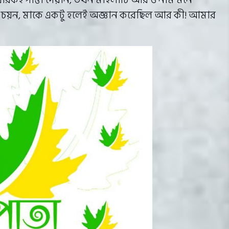
মধারকই পাত্তা দেয়নি, তখন মহিলাটি আর ও নাম মনে
াম চয়ন, মাকে একটু হলেই অজ্ঞান করেছিল আর কী! আমার