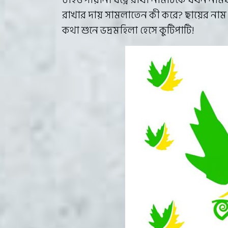
ঠাঁইও পায়নি। যত্নে রাখা নামটিকে যখন না
রাখার দায় সামলাতেন কী করে? ছায়ের ন
কথা শুনে ভদ্রমহিলা হেসে কুটিপাটি!