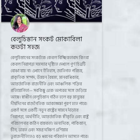
বেলুচিস্তান সংকট মোকাবিলা
কতটা সহজ
বেলুচিস্তানের সংকটকে কেবল বিচ্ছিন্নতাবাদ কিংবা
কেবল নিরাপত্তা সমস্যার দৃষ্টিতে দেখলে পূর্ণ চিত্রটি
বোঝা যায় না। এখানে ইতিহাস, জাতিগত পরিচয়,
প্রাকৃতিক সম্পদ, উন্নয়ন বৈষম্য, মানবাধিকার,
আন্তর্জাতিক রাজনীতি এবং আঞ্চলিক শক্তির
প্রতিযোগিতা— সবকিছু একে অপরের সঙ্গে জড়িয়ে
আছে। স্বাধীন বেলুচিস্তান গঠিত হলে বহু মানুষের
দীর্ঘদিনের রাজনৈতিক আকাঙ্ক্ষা পূরণ হতে পারে।
একই সঙ্গে একটি নতুন রাষ্ট্রের সামনে দাঁড়াবে
নিরাপত্তা, অর্থনীতি, আন্তর্জাতিক স্বীকৃতি এবং রাষ্ট্র
পরিচালনার কঠিন বাস্তবতা। অন্যদিকে, পাকিস্তান,
চীন, ভারত এবং সমগ্র দক্ষিণ এশিয়ার
ভূরাজনীতিতেও বড় ধরনের পরিবর্তন আসতে পারে।