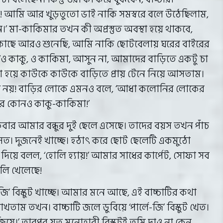
ল! আমি আর খুড়তুতো ভাই নাকি সমস্বরে বলে উঠেছিলাম,
।’ মা-কাকিমার তখন কী অপ্রস্তুত অবস্থা হয়ে থাকবে,
 কাছে আরও শুনেছি, আমি নাকি ছোটবেলায় ঘরের বাইরের
‘ও কাকু, ও কাকিমা, আসুন না, আমাদের বাড়িতে একটু চা
 হয়ে কাউকে কাউকে বাড়িতে প্রায় টেনে নিয়ে আসতাম।
 নয়! বাড়ির লোকে এমনও বলে, ‘আধা কলোনির লোকের
োর কোনও কাকু-কাকিমা!’
র আমার বন্ধুর দুই ছেলে এসেছে। তাদের বয়স তখন পাঁচ
সত। দুজনেই খাচ্ছে। হঠাৎ করে ছোট ছেলেটি একমুঠো
 দিয়ে বলল, ‘হোলি হ্যায়!’ আমার সাধের কার্পেট, সোফা সব
লি খেলেছে!
-জি’ বিস্কুট খাচ্ছে। আমার মনে আছে, এই বাচ্চাটির কথা
াখতাম তখন। বাচ্চাটি জলে ডুবিয়ে ‘পার্লে-জি’ বিস্কুট খেত।
িয়ে।’ তারপর যত মনোহারী বিস্কুটই তুমি দাও না কেন,