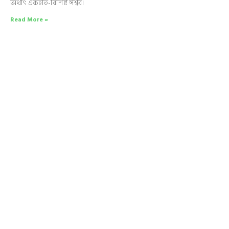
অর্থাৎ একহাত-বিশিষ্ট ঈশ্বর।
Read More »