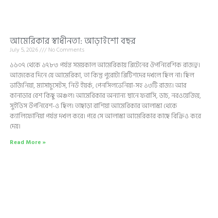
আমেরিকার স্বাধীনতা: আড়াইশো বছর
July 5, 2026
No Comments
১৬০৭ থেকে ১৭৮৩ পর্যন্ত সময়কাল আমেরিকায় ব্রিটেনের ঔপনিবেশিক রাজত্ব।
আজকের দিনে যে আমেরিকা, তা কিন্তু পুরোটা ব্রিটিশদের দখলে ছিল না। ছিল
ভার্জিনিয়া, ম্যাসাচুসেটস, নিউ ইয়র্ক, পেনসিলভেনিয়া-সহ ১৩টি রাজ্য। আর
কানাডার বেশ কিছু অঞ্চল। আমেরিকার অন্যান্য স্থানে ফরাসি, ডাচ, নরওয়েজিয়,
সুইডিস উপনিবেশ-ও ছিল। তাছাড়া রাশিয়া আমেরিকার আলাস্কা থেকে
ক্যালিফোর্নিয়া পর্যন্ত দখল করে। পরে সে আলাস্কা আমেরিকার কাছে বিক্রিও করে
দেয়।
Read More »