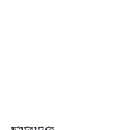
বাঙালির সাহিত্য সংস্কৃতি ঐতিহ্য