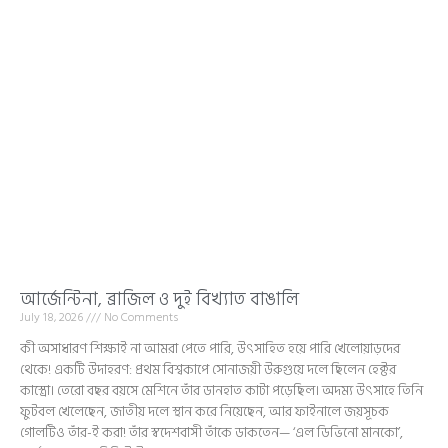
আর্জেন্টিনা, ব্রাজিল ও দুই বিখ্যাত বাঙালি
July 18, 2026
No Comments
কী অসাধারণ শিক্ষাই না আমরা পেতে পারি, উৎসাহিত হয়ে পারি খেলোয়াড়দের
থেকে! একটি উদাহরণ: প্রথম বিশ্বকাপে সোনাজয়ী উরুগুয়ে দলে ছিলেন হেক্টর
কাস্ত্রো। তেরো বছর বয়সে মেশিনে তাঁর ডানহাত কাটা পড়েছিল। অদম্য উৎসাহে তিনি
ফুটবল খেলেছেন, জাতীয় দলে স্থান করে নিয়েছেন, আর ফাইনালে জয়সূচক
গোলটিও তাঁর-ই করা! তাঁর স্বদেশবাসী তাঁকে ডাকতেন— ‘এল ডিভিনো মানকো’,