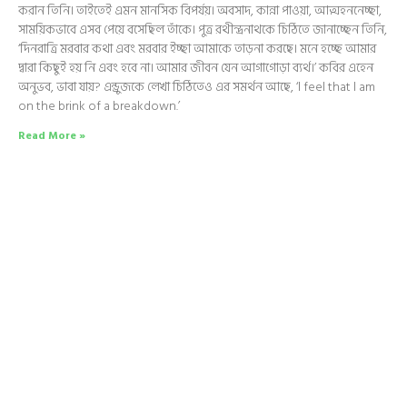
করান তিনি। তাইতেই এমন মানসিক বিপর্যয়। অবসাদ, কান্না পাওয়া, আত্মহননেচ্ছা,
সাময়িকভাবে এসব পেয়ে বসেছিল তাঁকে। পুত্র রথীন্দ্রনাথকে চিঠিতে জানাচ্ছেন তিনি,
‘দিনরাত্রি মরবার কথা এবং মরবার ইচ্ছা আমাকে তাড়না করছে। মনে হচ্ছে আমার
দ্বারা কিছুই হয় নি এবং হবে না। আমার জীবন যেন আগাগোড়া ব্যর্থ।’ কবির এহেন
অনুভব, ভাবা যায়? এন্ড্রুজকে লেখা চিঠিতেও এর সমর্থন আছে, ‘l feel that l am
on the brink of a breakdown.’
Read More »