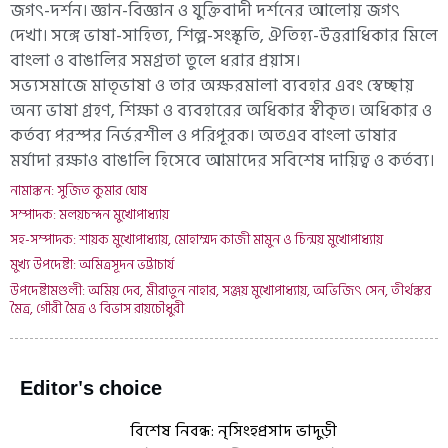
জগৎ-দর্শন। জ্ঞান-বিজ্ঞান ও যুক্তিবাদী দর্শনের আলোয় জগৎ
দেখা। সঙ্গে ভাষা-সাহিত্য, শিল্প-সংস্কৃতি, ঐতিহ্য-উত্তরাধিকার মিলে
বাংলা ও বাঙালির সমগ্রতা তুলে ধরার প্রয়াস।
সভ্যসমাজে মাতৃভাষা ও তার অক্ষরমালা ব্যবহার এবং স্বেচ্ছায়
অন্য ভাষা গ্রহণ, শিক্ষা ও ব্যবহারের অধিকার স্বীকৃত। অধিকার ও
কর্তব্য পরস্পর নির্ভরশীল ও পরিপূরক। অতএব বাংলা ভাষার
মর্যাদা রক্ষাও বাঙালি হিসেবে আমাদের সবিশেষ দায়িত্ব ও কর্তব্য।
নামাঙ্কন: সুজিত কুমার ঘোষ
সম্পাদক: মলয়চন্দন মুখোপাধ্যায়
সহ-সম্পাদক: শায়ক মুখোপাধ্যায়, মোহাম্মদ কাজী মামুন ও চিন্ময় মুখোপাধ্যায়
মুখ্য উপদেষ্টা: অমিত্রসূদন ভট্টাচার্য
উপদেষ্টামণ্ডলী: অমিয় দেব, মীরাতুন নাহার, সঞ্জয় মুখোপাধ্যায়, অভিজিৎ সেন, তীর্থঙ্কর
মৈত্র, গৌরী মৈত্র ও বিভাস রায়চৌধুরী
Editor's choice
বিশেষ নিবন্ধ: নৃসিংহপ্রসাদ ভাদুড়ী