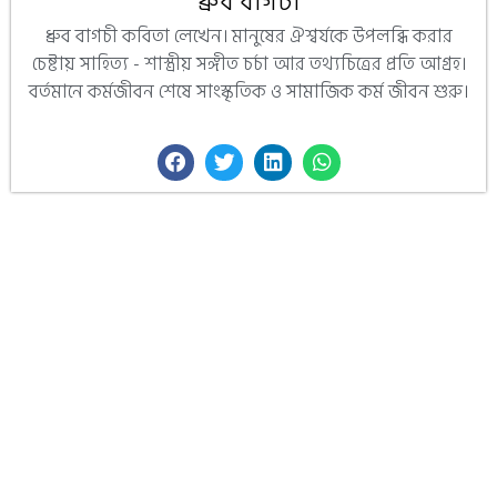
ধ্রুব বাগচী
ধ্রুব বাগচী কবিতা লেখেন। মানুষের ঐশ্বর্যকে উপলব্ধি করার
চেষ্টায় সাহিত্য - শাস্ত্রীয় সঙ্গীত চর্চা আর তথ্যচিত্রের প্রতি আগ্রহ।
বর্তমানে কর্মজীবন শেষে সাংস্কৃতিক ও সামাজিক কর্ম জীবন শুরু।