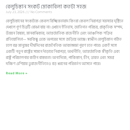
বেলুচিস্তান সংকট মোকাবিলা কতটা সহজ
July 23, 2026
No Comments
বেলুচিস্তানের সংকটকে কেবল বিচ্ছিন্নতাবাদ কিংবা কেবল নিরাপত্তা সমস্যার দৃষ্টিতে
দেখলে পূর্ণ চিত্রটি বোঝা যায় না। এখানে ইতিহাস, জাতিগত পরিচয়, প্রাকৃতিক সম্পদ,
উন্নয়ন বৈষম্য, মানবাধিকার, আন্তর্জাতিক রাজনীতি এবং আঞ্চলিক শক্তির
প্রতিযোগিতা— সবকিছু একে অপরের সঙ্গে জড়িয়ে আছে। স্বাধীন বেলুচিস্তান গঠিত
হলে বহু মানুষের দীর্ঘদিনের রাজনৈতিক আকাঙ্ক্ষা পূরণ হতে পারে। একই সঙ্গে
একটি নতুন রাষ্ট্রের সামনে দাঁড়াবে নিরাপত্তা, অর্থনীতি, আন্তর্জাতিক স্বীকৃতি এবং
রাষ্ট্র পরিচালনার কঠিন বাস্তবতা। অন্যদিকে, পাকিস্তান, চীন, ভারত এবং সমগ্র
দক্ষিণ এশিয়ার ভূরাজনীতিতেও বড় ধরনের পরিবর্তন আসতে পারে।
Read More »