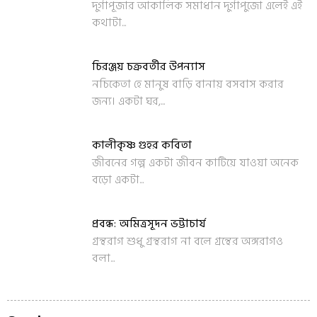
দুর্গাপূজার আকালিক সমাধান দুর্গাপুজো এলেই এই
কথাটা...
চিরঞ্জয় চক্রবর্তীর উপন্যাস
নচিকেতা হে মানুষ বাড়ি বানায় বসবাস করার
জন্য। একটা ঘর,...
কালীকৃষ্ণ গুহর কবিতা
জীবনের গল্প একটা জীবন কাটিয়ে যাওয়া অনেক
বড়ো একটা...
প্রবন্ধ: অমিত্রসূদন ভট্টাচার্য
গ্রন্থরাগ শুধু গ্রন্থরাগ না বলে গ্রন্থের অঙ্গরাগও
বলা...