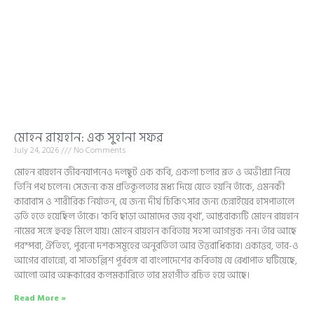
মোহন রায়হান: এক সুহানা সফর
July 24, 2026
No Comments
মোহন রায়হান জীবনযাপনেও দলছুট এক কবি, একলা চলার ব্রত ও অভীপ্সা নিয়ে
তিনি পথ চলেন। সেজন্য কম প্রতিকূলতার মধ্য দিয়ে যেতে হয়নি তাঁকে, এমনকী
কারাবাস ও শারীরিক নির্যাতন, যে জন্য দীর্ঘ চিকিৎসার জন্য চেন্নাইয়ের হাসপাতালে
ভর্তি হতে হয়েছিল তাঁকে। ‘কবি ছাড়া আমাদের জয় বৃথা’, আপ্তবাক্যটি মোহন রায়হান
নামের সঙ্গে হুবহু মিলে যায়। মোহন রায়হান কবিতায় সহসা আগন্তুক নন। তাঁর আছে
পরম্পরা, ঐতিহ্য, পুরনো দশকসমূহের অনুবর্তিতা আর উত্তরাধিকার। একাত্তর, তার-ও
আগের বাহান্নো, বা সাতচল্লিশ পূর্ববঙ্গ বা বাংলাদেশের কবিতায় যে রেখাপাত ঘটিয়েছে,
আলো আর অন্ধকারের কলমকারিতে তার মহাগীত রচিত হয়ে আছে।
Read More »