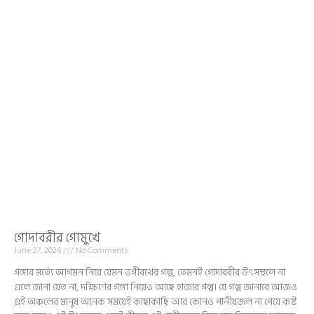
গোদাবরীর গোমুখে
June 27, 2026
No Comments
গঙ্গার মর্ত্যে আগমন নিয়ে যেমন ভগীরথের গল্প, তেমনই গোদাবরীর উৎসস্থলে না
এলে জানা যেত না, দক্ষিণের গঙ্গা নিয়েও আছে হাজার গল্প। যে গল্প জানাবে আজও
এই অঞ্চলের মানুষ অনেক সময়েই কাছাকাছি আর কোনও পানীয়জল না পেয়ে কষ্ট