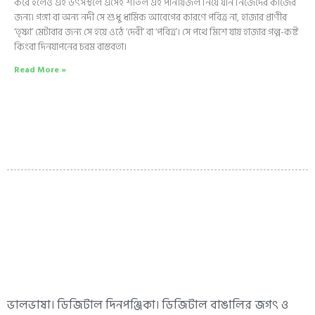
করে হলেও এই উৎসস্থলে এসেই শীতল এই পানীয়জল নিয়ে যান নিজেদের কাজের
জন্য। গঙ্গা বা অন্য নদী সে শুধু ধার্মিক আবেগের কারণে পবিত্র না, হাজার প্রাণীর
‘তৃষ্ণা’ মেটাবার জন্য সে হয়ে ওঠে ‘দেবী’ বা ‘পবিত্র’। সে পথে মিশে যায় হাজার গল্প-কষ্ট
কিংবা দিনযাপনের চরম বাস্তবতা।
Read More »
ভালভাষা। ডিজিটাল দিনপঞ্জিকা। ডিজিটাল বাঙালির জগৎ ও