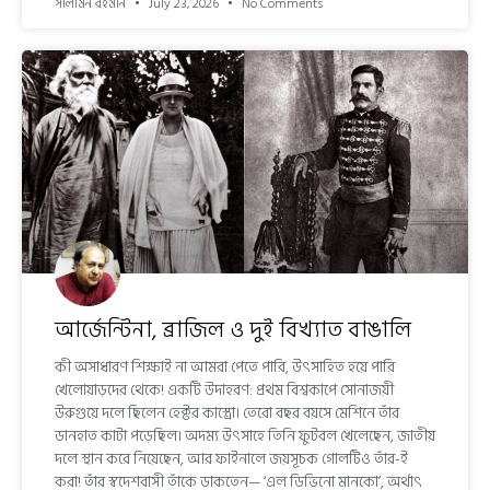
সালমিন রহমান
July 23, 2026
No Comments
আর্জেন্টিনা, ব্রাজিল ও দুই বিখ্যাত বাঙালি
কী অসাধারণ শিক্ষাই না আমরা পেতে পারি, উৎসাহিত হয়ে পারি
খেলোয়াড়দের থেকে! একটি উদাহরণ: প্রথম বিশ্বকাপে সোনাজয়ী
উরুগুয়ে দলে ছিলেন হেক্টর কাস্ত্রো। তেরো বছর বয়সে মেশিনে তাঁর
ডানহাত কাটা পড়েছিল। অদম্য উৎসাহে তিনি ফুটবল খেলেছেন, জাতীয়
দলে স্থান করে নিয়েছেন, আর ফাইনালে জয়সূচক গোলটিও তাঁর-ই
করা! তাঁর স্বদেশবাসী তাঁকে ডাকতেন— ‘এল ডিভিনো মানকো’, অর্থাৎ