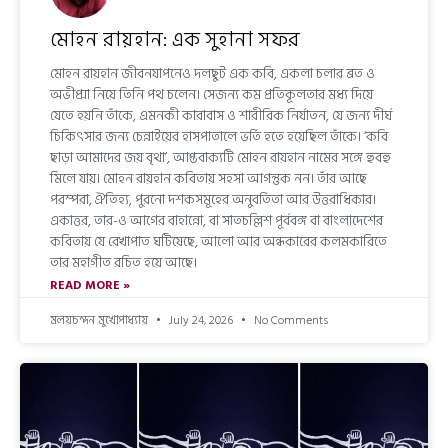
মোহন রায়হান: এক সুহানা সফর
মোহন রায়হান জীবনযাপনেও দলছুট এক কবি, একলা চলার ব্রত ও
অভীপ্সা নিয়ে তিনি পথ চলেন। সেজন্য কম প্রতিকূলতার মধ্য দিয়ে
যেতে হয়নি তাঁকে, এমনকী কারাবাস ও শারীরিক নির্যাতন, যে জন্য দীর্ঘ
চিকিৎসার জন্য চেন্নাইয়ের হাসপাতালে ভর্তি হতে হয়েছিল তাঁকে। ‘কবি
ছাড়া আমাদের জয় বৃথা’, আপ্তবাক্যটি মোহন রায়হান নামের সঙ্গে হুবহু
মিলে যায়। মোহন রায়হান কবিতায় সহসা আগন্তুক নন। তাঁর আছে
পরম্পরা, ঐতিহ্য, পুরনো দশকসমূহের অনুবর্তিতা আর উত্তরাধিকার।
একাত্তর, তার-ও আগের বাহান্নো, বা সাতচল্লিশ পূর্ববঙ্গ বা বাংলাদেশের
কবিতায় যে রেখাপাত ঘটিয়েছে, আলো আর অন্ধকারের কলমকারিতে
তার মহাগীত রচিত হয়ে আছে।
READ MORE »
মলয়চন্দন মুখোপাধ্যায়
July 24, 2026
No Comments