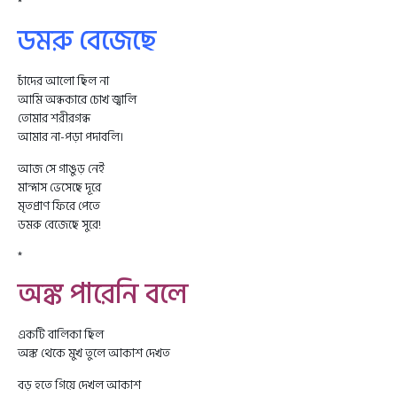
*
ডমরু বেজেছে
চাঁদের আলো ছিল না
আমি অন্ধকারে চোখ জ্বালি
তোমার শরীরগন্ধ
আমার না-পড়া পদাবলি।
আজ সে গাঙুড় নেই
মান্দাস ভেসেছে দূরে
মৃতপ্রাণ ফিরে পেতে
ডমরু বেজেছে সুরে!
*
অঙ্ক পারেনি বলে
একটি বালিকা ছিল
অঙ্ক থেকে মুখ তুলে আকাশ দেখত
বড় হতে গিয়ে দেখল আকাশ