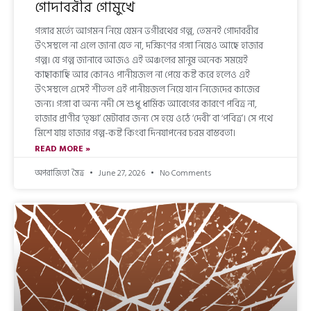
গোদাবরীর গোমুখে
গঙ্গার মর্ত্যে আগমন নিয়ে যেমন ভগীরথের গল্প, তেমনই গোদাবরীর
উৎসস্থলে না এলে জানা যেত না, দক্ষিণের গঙ্গা নিয়েও আছে হাজার
গল্প। যে গল্প জানাবে আজও এই অঞ্চলের মানুষ অনেক সময়েই
কাছাকাছি আর কোনও পানীয়জল না পেয়ে কষ্ট করে হলেও এই
উৎসস্থলে এসেই শীতল এই পানীয়জল নিয়ে যান নিজেদের কাজের
জন্য। গঙ্গা বা অন্য নদী সে শুধু ধার্মিক আবেগের কারণে পবিত্র না,
হাজার প্রাণীর ‘তৃষ্ণা’ মেটাবার জন্য সে হয়ে ওঠে ‘দেবী’ বা ‘পবিত্র’। সে পথে
মিশে যায় হাজার গল্প-কষ্ট কিংবা দিনযাপনের চরম বাস্তবতা।
READ MORE »
অপরাজিতা মৈত্র
June 27, 2026
No Comments