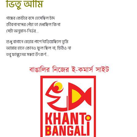
ভিতু আমি
গাছের কোটরে বসে হেসেছিল চাঁদ
জীবনানন্দের পেঁচা তা দেখছিল কিনা
সেটা অনুমান-নির্ভর…
শুধু বাগানে বেড়ার পাশে দাঁড়িয়েছিলে তুমি
আমার হাতে কোনও ফুল ছিল না, চিঠিও না
তবু ফাল্গুনের সন্ধ্যা উৎকর্ণ…