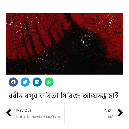
রবীন বসুর কবিতা সিরিজ: আত্মদগ্ধ ছাই
PREVIOUS
NEXT
ভেরা রুবিন: আলোর পথযাত্রীর কৃষ্ণ-বস্তু আবিষ্কার
কার্ড