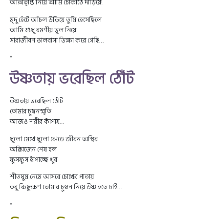
আত্মতৃপ্তি নিয়ে আমি চৌকাঠে দাঁড়িয়ে!
মৃদু হেঁটে আঁচল উড়িয়ে তুমি হেসেছিলে
আমি শুধু রমণীয় ভুল নিয়ে
সারাজীবন ভালবাসা ভিক্ষা করে গেছি…
*
উষ্ণতায় ভরেছিল ঠোঁট
উষ্ণতায় ভরেছিল ঠোঁট
তোমার চুম্বনস্মৃতি
আজও শরীর কাঁপায়…
ধুলো মেখে ধুলো ঝেড়ে জীবন অস্থির
অক্সিজেন শেষ হল
ফুসফুস হাঁপাচ্ছে খুব
শীতঘুম নেমে আসবে চোখের পাতায়
তবু কিছুক্ষণ তোমার চুম্বন নিয়ে উষ্ণ হতে চাই…
*