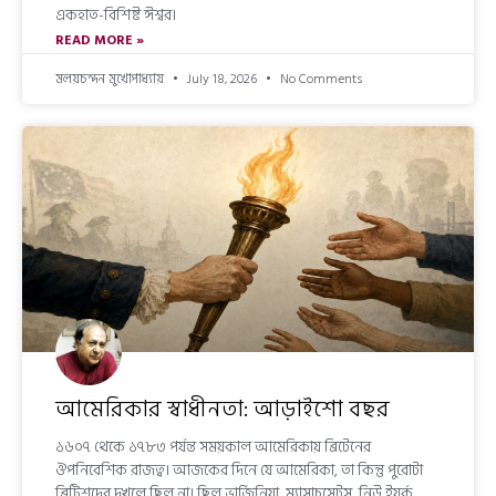
একহাত-বিশিষ্ট ঈশ্বর।
READ MORE »
মলয়চন্দন মুখোপাধ্যায়
July 18, 2026
No Comments
আমেরিকার স্বাধীনতা: আড়াইশো বছর
১৬০৭ থেকে ১৭৮৩ পর্যন্ত সময়কাল আমেরিকায় ব্রিটেনের
ঔপনিবেশিক রাজত্ব। আজকের দিনে যে আমেরিকা, তা কিন্তু পুরোটা
ব্রিটিশদের দখলে ছিল না। ছিল ভার্জিনিয়া, ম্যাসাচুসেটস, নিউ ইয়র্ক,