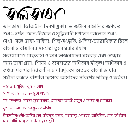
ভালভাষা। ডিজিটাল দিনপঞ্জিকা। ডিজিটাল বাঙালির জগৎ ও
জগৎ-দর্শন। জ্ঞান-বিজ্ঞান ও যুক্তিবাদী দর্শনের আলোয় জগৎ
দেখা। সঙ্গে ভাষা-সাহিত্য, শিল্প-সংস্কৃতি, ঐতিহ্য-উত্তরাধিকার মিলে
বাংলা ও বাঙালির সমগ্রতা তুলে ধরার প্রয়াস।
সভ্যসমাজে মাতৃভাষা ও তার অক্ষরমালা ব্যবহার এবং স্বেচ্ছায়
অন্য ভাষা গ্রহণ, শিক্ষা ও ব্যবহারের অধিকার স্বীকৃত। অধিকার ও
কর্তব্য পরস্পর নির্ভরশীল ও পরিপূরক। অতএব বাংলা ভাষার
মর্যাদা রক্ষাও বাঙালি হিসেবে আমাদের সবিশেষ দায়িত্ব ও কর্তব্য।
নামাঙ্কন: সুজিত কুমার ঘোষ
সম্পাদক: মলয়চন্দন মুখোপাধ্যায়
সহ-সম্পাদক: শায়ক মুখোপাধ্যায়, মোহাম্মদ কাজী মামুন ও চিন্ময় মুখোপাধ্যায়
মুখ্য উপদেষ্টা: অমিত্রসূদন ভট্টাচার্য
উপদেষ্টামণ্ডলী: অমিয় দেব, মীরাতুন নাহার, সঞ্জয় মুখোপাধ্যায়, অভিজিৎ সেন, তীর্থঙ্কর
মৈত্র, গৌরী মৈত্র ও বিভাস রায়চৌধুরী