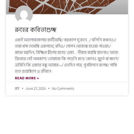
রুহের কবিতাগুচ্ছ
একই আলোকমালায় কাটিয়েছি/ বহুকাল দু’জনে…/ বলিনি কখনও।/
তারা খসা দেখেছি একসাথে, যদিও/ গোপন থেকেছে চাওয়া-পাওয়া।/
মাঝে বহুদিন, বিচ্ছিন্ন দ্বীপের মতো/ একা… নীরবে বয়েছি যাতনা।/ আজ
মিথ্যের নেই অবকাশ/ তোমাকে কি পড়েনি মনে/ কোনও মুহূর্ত বা ক্ষণে/
ভাবিনি কি একান্ত বন্ধু আমার—/ এতদিন পরে, পুনর্মিলনে বলেছ/ পাখি
হতে চেয়েছিলে এ জীবনে
READ MORE »
রুহ
June 27, 2026
No Comments