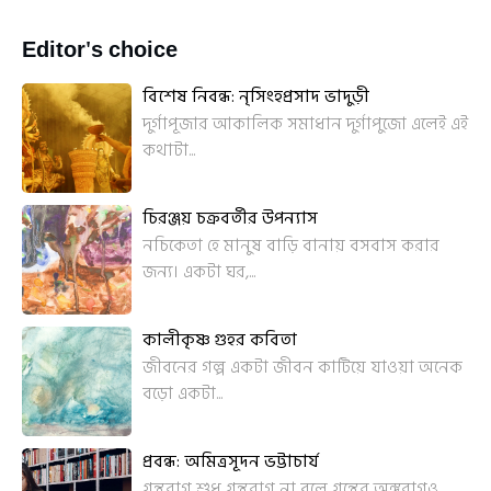
Editor's choice
বিশেষ নিবন্ধ: নৃসিংহপ্রসাদ ভাদুড়ী
দুর্গাপূজার আকালিক সমাধান দুর্গাপুজো এলেই এই
কথাটা...
চিরঞ্জয় চক্রবর্তীর উপন্যাস
নচিকেতা হে মানুষ বাড়ি বানায় বসবাস করার
জন্য। একটা ঘর,...
কালীকৃষ্ণ গুহর কবিতা
জীবনের গল্প একটা জীবন কাটিয়ে যাওয়া অনেক
বড়ো একটা...
প্রবন্ধ: অমিত্রসূদন ভট্টাচার্য
গ্রন্থরাগ শুধু গ্রন্থরাগ না বলে গ্রন্থের অঙ্গরাগও