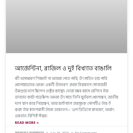
আর্জেন্টিনা, ব্রাজিল ও দুই বিখ্যাত বাঙালি
কী অসাধারণ শিক্ষাই না আমরা পেতে পারি, উৎসাহিত হয়ে পারি
খেলোয়াড়দের থেকে! একটি উদাহরণ: প্রথম বিশ্বকাপে সোনাজয়ী
উরুগুয়ে দলে ছিলেন হেক্টর কাস্ত্রো। তেরো বছর বয়সে মেশিনে তাঁর
ডানহাত কাটা পড়েছিল। অদম্য উৎসাহে তিনি ফুটবল খেলেছেন, জাতীয়
দলে স্থান করে নিয়েছেন, আর ফাইনালে জয়সূচক গোলটিও তাঁর-ই
করা! তাঁর স্বদেশবাসী তাঁকে ডাকতেন— ‘এল ডিভিনো মানকো’, অর্থাৎ
একহাত-বিশিষ্ট ঈশ্বর।
READ MORE »