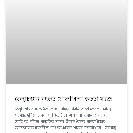
বেলুচিস্তান সংকট মোকাবিলা কতটা সহজ
বেলুচিস্তানের সংকটকে কেবল বিচ্ছিন্নতাবাদ কিংবা কেবল নিরাপত্তা
সমস্যার দৃষ্টিতে দেখলে পূর্ণ চিত্রটি বোঝা যায় না। এখানে ইতিহাস,
জাতিগত পরিচয়, প্রাকৃতিক সম্পদ, উন্নয়ন বৈষম্য, মানবাধিকার,
আন্তর্জাতিক রাজনীতি এবং আঞ্চলিক শক্তির প্রতিযোগিতা— সবকিছু