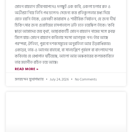
মোহন রায়হান জীবনযাপনেও দলছুট এক কবি, একলা চলার ব্রত ও
অভীপ্সা নিয়ে তিনি পথ চলেন। সেজন্য কম প্রতিকূলতার মধ্য দিয়ে
যেতে হয়নি তাঁকে, এমনকী কারাবাস ও শারীরিক নির্যাতন, যে জন্য দীর্ঘ
চিকিৎসার জন্য চেন্নাইয়ের হাসপাতালে ভর্তি হতে হয়েছিল তাঁকে। ‘কবি
ছাড়া আমাদের জয় বৃথা’, আপ্তবাক্যটি মোহন রায়হান নামের সঙ্গে হুবহু
মিলে যায়। মোহন রায়হান কবিতায় সহসা আগন্তুক নন। তাঁর আছে
পরম্পরা, ঐতিহ্য, পুরনো দশকসমূহের অনুবর্তিতা আর উত্তরাধিকার।
একাত্তর, তার-ও আগের বাহান্নো, বা সাতচল্লিশ পূর্ববঙ্গ বা বাংলাদেশের
কবিতায় যে রেখাপাত ঘটিয়েছে, আলো আর অন্ধকারের কলমকারিতে
তার মহাগীত রচিত হয়ে আছে।
READ MORE »
মলয়চন্দন মুখোপাধ্যায়
July 24, 2026
No Comments