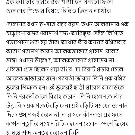
একাকী। তাঁর চরিত্রে প্রকাশ পাচ্ছিল বন্যতা। ফলে
হেলেনের শিক্ষার বিষয়ে চিন্তিত ছিলেন আর্থার।
হেলেনের যখন ছ’-সাত বছর বয়স, তখন আলবামার এক
চক্ষুবিশারদের পরামর্শে সদ্য-আবিষ্কৃত ব্রেইল লিপিতে
পড়াশোনা শুরু হয় তাঁর। আর্থার তাঁর কন্যার বধিরতার
কারণে পরামর্শ করেন আলেকজান্ডার গ্রাহাম বেলের
সঙ্গে। এখানে উল্লেখ্য, আলেকজান্ডার গ্রাহামের মা
এলিজা গ্রেস ছিলেন প্রায় বধির। যা বিরাট প্রভাব ফেলে
আলেকজান্ডারের মনে। পরবর্তী জীবনে তিনি এক বধির
স্কুলের শিক্ষক হন। ওই স্কুলেরই ছাত্রী মাবেল হাবোর্ডকে
তিনি পরবর্তীকালে বিবাহ করেন। তিনি হেলেনকে তাঁর
উদ্ভাবিত এক পকেটঘড়ি দেন। এই ঘড়িটি সময়ের জানান
দিতে শুধু শব্দই করত না, তার সঙ্গে কাঁপতও। এর ফলে
কম্পনানুভূতির সঙ্গে পরিচিত হলেন হেলেন। স্পর্শেন্দ্রিয়ের
মাধমে শব্দ অনুভব করতেন তিনি।