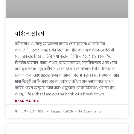
বাইশে শ্রাবণ
রবীন্দ্রনাথ-ও কিন্তু আত্মহত্যা করতে চেয়েছিলেন। যে কবি চির
আশাবাদী, একটা সময় প্রখর বিষণ্নতা গ্রাস করেছিল তাঁকেও। ইউনানি
মতে একবার নিজের চিকিৎসা করান তিনি। তাইতেই এমন মানসিক
বিপর্যয়। অবসাদ, কান্না পাওয়া, আত্মহননেচ্ছা, সাময়িকভাবে এসব পেয়ে
বসেছিল তাঁকে। পুত্র রথীন্দ্রনাথকে চিঠিতে জানাচ্ছেন তিনি, ‘দিনরাত্রি
মরবার কথা এবং মরবার ইচ্ছা আমাকে তাড়না করছে। মনে হচ্ছে আমার
দ্বারা কিছুই হয় নি এবং হবে না। আমার জীবন যেন আগাগোড়া ব্যর্থ।’
কবির এহেন অনুভব, ভাবা যায়? এন্ড্রুজকে লেখা চিঠিতেও এর সমর্থন
আছে, ‘l feel that l am on the brink of a breakdown.’
READ MORE »
মলয়চন্দন মুখোপাধ্যায়
August 7, 2026
No Comments