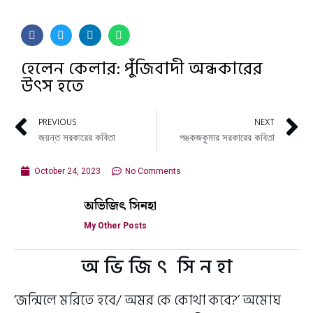
হেলেন কেলার: পুঁজিবাদী অন্ধকারের
উৎস হতে
PREVIOUS
NEXT
জয়ন্ত সরকারের কবিতা
পঙ্কজকুমার সরকারের কবিতা
October 24, 2023
No Comments
অভিজিৎ সিনহা
My Other Posts
অ ভি জি ৎ সি ন হা
‘জন্মিলে মরিতে হবে/ অমর কে কোথা কবে?’ অমোঘ