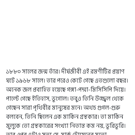
১৮৮০ সালের জন্ম তাঁর। দীর্ঘজীবী এই রমণীটির প্রয়াণ
ঘটে ১৯৬৮ সালে। তার পরেও কেটে গেছে এতগুলো বছর।
অনেক জল প্রবাহিত হয়েছে গঙ্গা-পদ্মা-মিসিসিপি দিয়ে।
পাল্টে গেছে ইতিহাস, ভূগোল। তবুও তিনি উজ্জ্বল থেকে
গেছেন সারা পৃথিবীর মানুষের মনে। অথচ গুগল-গুরু
বলবেন, তিনি ছিলেন এক মার্কিন গ্রন্থকার। তা মার্কিন
মুলুকে তো গ্রন্থকারের সংখ্যা নিতান্ত কম নয়, ভূরিভূরি।
তার ওপর এটাও সত্য যে, মার্ক টোয়েনের মতো