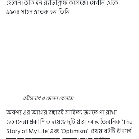
হেলেন। ভর্তি হন র‍্যাডক্লিফ কলেজে। যেখান থেকে
১৯০৪ সালে স্নাতক হন তিনি।
রবীন্দ্রনাথ ও হেলেন কেলার।
অবশ্য এর আগের বছরেই সাহিত্য জগতে পা রাখা
হেলেনের। প্রকাশিত হয়েছে দুটি গ্রন্থ। আত্মজৈবনিক ‘The
Story of My Life’ এবং ‘Optimism’। প্রথম বইটি উৎসর্গ