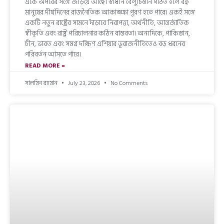
একে অপরের সঙ্গে জড়িয়ে আছে। স্বাধীন বেলুচিস্তান গঠিত হলে বহু
মানুষের দীর্ঘদিনের রাজনৈতিক আকাঙ্ক্ষা পূরণ হতে পারে। একই সঙ্গে
একটি নতুন রাষ্ট্রের সামনে দাঁড়াবে নিরাপত্তা, অর্থনীতি, আন্তর্জাতিক
স্বীকৃতি এবং রাষ্ট্র পরিচালনার কঠিন বাস্তবতা। অন্যদিকে, পাকিস্তান,
চীন, ভারত এবং সমগ্র দক্ষিণ এশিয়ার ভূরাজনীতিতেও বড় ধরনের
পরিবর্তন আসতে পারে।
READ MORE »
সালমিন রহমান
July 23, 2026
No Comments