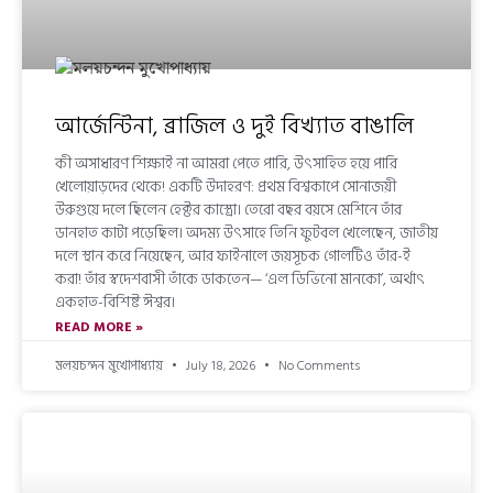
আর্জেন্টিনা, ব্রাজিল ও দুই বিখ্যাত বাঙালি
কী অসাধারণ শিক্ষাই না আমরা পেতে পারি, উৎসাহিত হয়ে পারি
খেলোয়াড়দের থেকে! একটি উদাহরণ: প্রথম বিশ্বকাপে সোনাজয়ী
উরুগুয়ে দলে ছিলেন হেক্টর কাস্ত্রো। তেরো বছর বয়সে মেশিনে তাঁর
ডানহাত কাটা পড়েছিল। অদম্য উৎসাহে তিনি ফুটবল খেলেছেন, জাতীয়
দলে স্থান করে নিয়েছেন, আর ফাইনালে জয়সূচক গোলটিও তাঁর-ই
করা! তাঁর স্বদেশবাসী তাঁকে ডাকতেন— ‘এল ডিভিনো মানকো’, অর্থাৎ
একহাত-বিশিষ্ট ঈশ্বর।
READ MORE »
মলয়চন্দন মুখোপাধ্যায়
July 18, 2026
No Comments