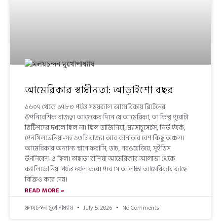
আমেরিকার স্বাধীনতা: আড়াইশো বছর
১৬০৭ থেকে ১৭৮৩ পর্যন্ত সময়কাল আমেরিকায় ব্রিটেনের
ঔপনিবেশিক রাজত্ব। আজকের দিনে যে আমেরিকা, তা কিন্তু পুরোটা
ব্রিটিশদের দখলে ছিল না। ছিল ভার্জিনিয়া, ম্যাসাচুসেটস, নিউ ইয়র্ক,
পেনসিলভেনিয়া-সহ ১৩টি রাজ্য। আর কানাডার বেশ কিছু অঞ্চল।
আমেরিকার অন্যান্য স্থানে ফরাসি, ডাচ, নরওয়েজিয়, সুইডিস
উপনিবেশ-ও ছিল। তাছাড়া রাশিয়া আমেরিকার আলাস্কা থেকে
ক্যালিফোর্নিয়া পর্যন্ত দখল করে। পরে সে আলাস্কা আমেরিকার কাছে
বিক্রিও করে দেয়।
READ MORE »
মলয়চন্দন মুখোপাধ্যায়
July 5, 2026
No Comments