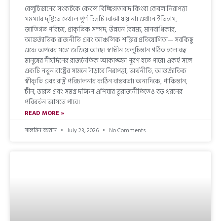
বেলুচিস্তানের সংকটকে কেবল বিচ্ছিন্নতাবাদ কিংবা কেবল নিরাপত্তা
সমস্যার দৃষ্টিতে দেখলে পূর্ণ চিত্রটি বোঝা যায় না। এখানে ইতিহাস,
জাতিগত পরিচয়, প্রাকৃতিক সম্পদ, উন্নয়ন বৈষম্য, মানবাধিকার,
আন্তর্জাতিক রাজনীতি এবং আঞ্চলিক শক্তির প্রতিযোগিতা— সবকিছু
একে অপরের সঙ্গে জড়িয়ে আছে। স্বাধীন বেলুচিস্তান গঠিত হলে বহু
মানুষের দীর্ঘদিনের রাজনৈতিক আকাঙ্ক্ষা পূরণ হতে পারে। একই সঙ্গে
একটি নতুন রাষ্ট্রের সামনে দাঁড়াবে নিরাপত্তা, অর্থনীতি, আন্তর্জাতিক
স্বীকৃতি এবং রাষ্ট্র পরিচালনার কঠিন বাস্তবতা। অন্যদিকে, পাকিস্তান,
চীন, ভারত এবং সমগ্র দক্ষিণ এশিয়ার ভূরাজনীতিতেও বড় ধরনের
পরিবর্তন আসতে পারে।
READ MORE »
সালমিন রহমান
July 23, 2026
No Comments