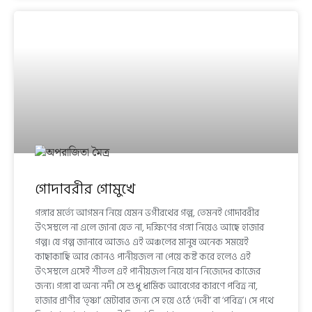
গোদাবরীর গোমুখে
গঙ্গার মর্ত্যে আগমন নিয়ে যেমন ভগীরথের গল্প, তেমনই গোদাবরীর
উৎসস্থলে না এলে জানা যেত না, দক্ষিণের গঙ্গা নিয়েও আছে হাজার
গল্প। যে গল্প জানাবে আজও এই অঞ্চলের মানুষ অনেক সময়েই
কাছাকাছি আর কোনও পানীয়জল না পেয়ে কষ্ট করে হলেও এই
উৎসস্থলে এসেই শীতল এই পানীয়জল নিয়ে যান নিজেদের কাজের
জন্য। গঙ্গা বা অন্য নদী সে শুধু ধার্মিক আবেগের কারণে পবিত্র না,
হাজার প্রাণীর ‘তৃষ্ণা’ মেটাবার জন্য সে হয়ে ওঠে ‘দেবী’ বা ‘পবিত্র’। সে পথে