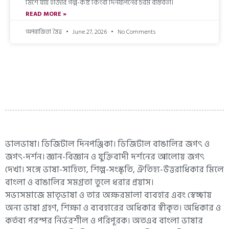
মিশে যায় হাজার গল্প-কষ্ট কিংবা দিনযাপনের চরম বাস্তবতা।
READ MORE »
অপরাজিতা মৈত্র
June 27, 2026
No Comments
ভালভাষা। ডিজিটাল দিনপঞ্জিকা। ডিজিটাল বাঙালির জগৎ ও
জগৎ-দর্শন। জ্ঞান-বিজ্ঞান ও যুক্তিবাদী দর্শনের আলোয় জগৎ
দেখা। সঙ্গে ভাষা-সাহিত্য, শিল্প-সংস্কৃতি, ঐতিহ্য-উত্তরাধিকার মিলে
বাংলা ও বাঙালির সমগ্রতা তুলে ধরার প্রয়াস।
সভ্যসমাজে মাতৃভাষা ও তার অক্ষরমালা ব্যবহার এবং স্বেচ্ছায়
অন্য ভাষা গ্রহণ, শিক্ষা ও ব্যবহারের অধিকার স্বীকৃত। অধিকার ও
কর্তব্য পরস্পর নির্ভরশীল ও পরিপূরক। অতএব বাংলা ভাষার