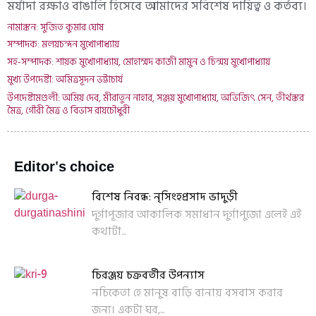
মর্যাদা রক্ষাও বাঙালি হিসেবে আমাদের সবিশেষ দায়িত্ব ও কর্তব্য।
নামাঙ্কন: সুজিত কুমার ঘোষ
সম্পাদক: মলয়চন্দন মুখোপাধ্যায়
সহ-সম্পাদক: শায়ক মুখোপাধ্যায়, মোহাম্মদ কাজী মামুন ও চিন্ময় মুখোপাধ্যায়
মুখ্য উপদেষ্টা: অমিত্রসূদন ভট্টাচার্য
উপদেষ্টামণ্ডলী: অমিয় দেব, মীরাতুন নাহার, সঞ্জয় মুখোপাধ্যায়, অভিজিৎ সেন, তীর্থঙ্কর
মৈত্র, গৌরী মৈত্র ও বিভাস রায়চৌধুরী
Editor's choice
বিশেষ নিবন্ধ: নৃসিংহপ্রসাদ ভাদুড়ী
দুর্গাপূজার আকালিক সমাধান দুর্গাপুজো এলেই এই
কথাটা...
চিরঞ্জয় চক্রবর্তীর উপন্যাস
নচিকেতা হে মানুষ বাড়ি বানায় বসবাস করার
জন্য। একটা ঘর,...