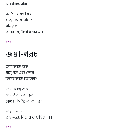
সে থেকেই যায়।
আশৈশব সঙ্গী যারা
যাওয়া আসা তাদের—
সাময়িক
অথবা তা, বিভ্রান্তি কোনও।
***
জমা-খরচ
জমা আছে কত
ঘাম, রক্ত এবং ক্রোধ
হিসেব আছে কি তার?
জমা আছে কত
প্রেম, বীর্য ও আশ্লেষ
রেখেছ কি হিসেব কোনও?
তাহলে আর
জমা-খরচ নিয়ে মাথা ঘামিয়ো না।
***