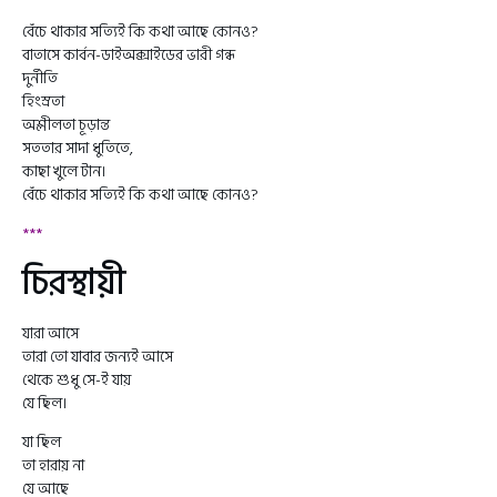
বেঁচে থাকার সত্যিই কি কথা আছে কোনও?
বাতাসে কার্বন-ডাইঅক্সাইডের ভারী গন্ধ
দুর্নীতি
হিংস্রতা
অশ্লীলতা চূড়ান্ত
সততার সাদা ধুতিতে,
কাছা খুলে টান।
বেঁচে থাকার সত্যিই কি কথা আছে কোন‌ও?
***
চিরস্থায়ী
যারা আসে
তারা তো যাবার জন্যই আসে
থেকে শুধু সে-ই যায়
যে ছিল।
যা ছিল
তা হারায় না
যে আছে