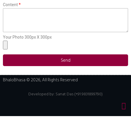
Content
Your Photo 300px X 300px
Send
BhaloBhasa © 2026, All Rights Reserved
Developed by:
Sanat Das (+91 9831899790)