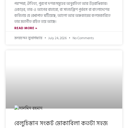
পরম্পরা, ঐতিহ্য, পুরনো দশকসমূহের অনুবর্তিতা আর উত্তরাধিকার।
একাত্তর, তার-ও আগের বাহান্নো, বা সাতচল্লিশ পূর্ববঙ্গ বা বাংলাদেশের
কবিতায় যে রেখাপাত ঘটিয়েছে, আলো আর অন্ধকারের কলমকারিতে
তার মহাগীত রচিত হয়ে আছে।
READ MORE »
মলয়চন্দন মুখোপাধ্যায়
July 24, 2026
No Comments
বেলুচিস্তান সংকট মোকাবিলা কতটা সহজ