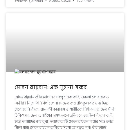
মলয়চন্দন মুখোপাধ্যায়
August 7, 2026
1 Comment
মোহন রায়হান: এক সুহানা সফর
মোহন রায়হান জীবনযাপনেও দলছুট এক কবি, একলা চলার ব্রত ও
অভীপ্সা নিয়ে তিনি পথ চলেন। সেজন্য কম প্রতিকূলতার মধ্য দিয়ে
যেতে হয়নি তাঁকে, এমনকী কারাবাস ও শারীরিক নির্যাতন, যে জন্য দীর্ঘ
চিকিৎসার জন্য চেন্নাইয়ের হাসপাতালে ভর্তি হতে হয়েছিল তাঁকে। ‘কবি
ছাড়া আমাদের জয় বৃথা’, আপ্তবাক্যটি মোহন রায়হান নামের সঙ্গে হুবহু
মিলে যায়। মোহন রায়হান কবিতায় সহসা আগন্তুক নন। তাঁর আছে