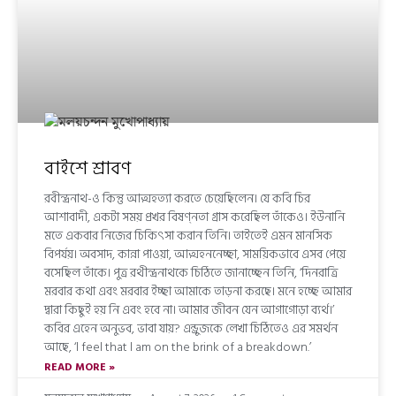
বাইশে শ্রাবণ
রবীন্দ্রনাথ-ও কিন্তু আত্মহত্যা করতে চেয়েছিলেন। যে কবি চির
আশাবাদী, একটা সময় প্রখর বিষণ্নতা গ্রাস করেছিল তাঁকেও। ইউনানি
মতে একবার নিজের চিকিৎসা করান তিনি। তাইতেই এমন মানসিক
বিপর্যয়। অবসাদ, কান্না পাওয়া, আত্মহননেচ্ছা, সাময়িকভাবে এসব পেয়ে
বসেছিল তাঁকে। পুত্র রথীন্দ্রনাথকে চিঠিতে জানাচ্ছেন তিনি, ‘দিনরাত্রি
মরবার কথা এবং মরবার ইচ্ছা আমাকে তাড়না করছে। মনে হচ্ছে আমার
দ্বারা কিছুই হয় নি এবং হবে না। আমার জীবন যেন আগাগোড়া ব্যর্থ।’
কবির এহেন অনুভব, ভাবা যায়? এন্ড্রুজকে লেখা চিঠিতেও এর সমর্থন
আছে, ‘l feel that l am on the brink of a breakdown.’
READ MORE »