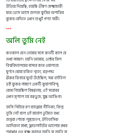
ডিনামাইটের ধ্বংসলীলায় সে মন্দির
উড়িয়ে দিয়েছি, হয়েছি ভীষণ স্বেচ্ছাচারী
ঘরে ভেসে আসে জলজ কুমির অশান্তির
বুকের বেদিতে এখন শুধুই পণ্যা নারী।
***
অলি তুমি নেই
কতকাল যেন তোমার সঙ্গে কতটি কাল যে
দেখা সাক্ষাৎ হয়নি আমার, ওষ্ঠের মিল
বিশ্ববিদ্যালয়ের বাসরে কবে ওয়ালজে
ঘূর্ণনে ঘোরা চকিত নৃত্যে, রক্তপদ্ম
ঊরুর মিনারে ফুটে উঠেছিল, সরু হাইহিল
ভ্রষ্ট বুকের পাষাণে একটি কুয়াশাবিন্দু
রেখে গিয়েছিল বিষণ্ণতায়, ওই সরোবর
এখন মৃণালে হয় বহুভুজ, যুদ্ধ আঙিনা।
জঙ্গি গিটারে রণ ব্যাঞ্জোয় গীতিকা, কিন্তু
তুমি নেই বলে এই মার্বেল ভূমিতে বধ্য
জন্তুরা শোকে লুপ্তচেতন, ঐতিহাসিক
আদিমতা মাখা, ফ্লাডলাইটের আলোয় প্রখর
শবাধার এত স্বচ্ছ কাচের জানি না জানি না