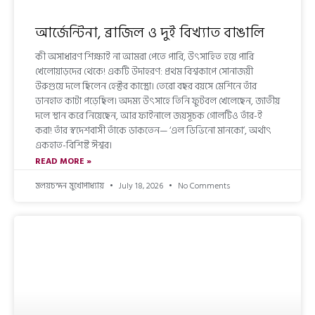
আর্জেন্টিনা, ব্রাজিল ও দুই বিখ্যাত বাঙালি
কী অসাধারণ শিক্ষাই না আমরা পেতে পারি, উৎসাহিত হয়ে পারি
খেলোয়াড়দের থেকে! একটি উদাহরণ: প্রথম বিশ্বকাপে সোনাজয়ী
উরুগুয়ে দলে ছিলেন হেক্টর কাস্ত্রো। তেরো বছর বয়সে মেশিনে তাঁর
ডানহাত কাটা পড়েছিল। অদম্য উৎসাহে তিনি ফুটবল খেলেছেন, জাতীয়
দলে স্থান করে নিয়েছেন, আর ফাইনালে জয়সূচক গোলটিও তাঁর-ই
করা! তাঁর স্বদেশবাসী তাঁকে ডাকতেন— ‘এল ডিভিনো মানকো’, অর্থাৎ
একহাত-বিশিষ্ট ঈশ্বর।
READ MORE »
মলয়চন্দন মুখোপাধ্যায়
July 18, 2026
No Comments