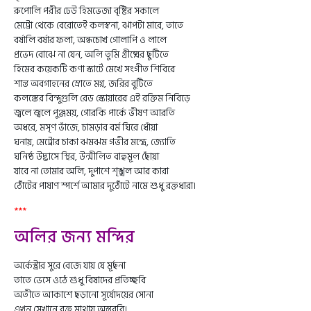
রুপোলি পরীর ঢেউ হিমভেজা বৃষ্টির সকালে
মেট্রো থেকে বেরোতেই কলস্বনা, ঝাপটা মারে, তাতে
বর্ষালি বর্ষার ফলা, অন্ধচোখ গোলাপি ও লালে
প্রভেদ বোঝে না যেন, অলি তুমি গ্রীষ্মের ছুটিতে
হিমের কয়েকটি কণা স্কার্টে মেখে সংগীত শিবিরে
শান্ত অবগাহনের স্রোতে মগ্ন, জরির বুটিতে
কলঙ্কের বিন্দুগুলি রেড স্কোয়ারের এই রক্তিম নিবিড়ে
জ্বলে জ্বলে পুঞ্জময়, গোরকি পার্কে ভীষণ আরতি
অধরে, মসৃণ ভাঁজে, চামড়ার বর্ম ঘিরে ধোঁয়া
ঘনায়, মেট্রোর চাকা ঝমঝম গভীর মন্দ্রে, জ্যোতি
ঘনিষ্ঠ উদ্ভাসে স্থির, উন্মীলিত বাহুমূল ছোঁয়া
যাবে না তোমার অলি, দুপাশে শৃঙ্খল আর কারা
ঠোঁটের পাষাণ স্পর্শে আমার দুঠোঁটে নামে শুধু রক্তধারা।
***
অলির জন্য মন্দির
অর্কেস্ট্রার সুরে বেজে যায় যে মূর্ছনা
তাতে ভেসে ওঠে শুধু বিষাদের প্রতিচ্ছবি
অতীতে আকাশে ছড়ানো সূর্যোদয়ের সোনা
এখন সেখানে রক্ত মাথায় অস্তরবি।