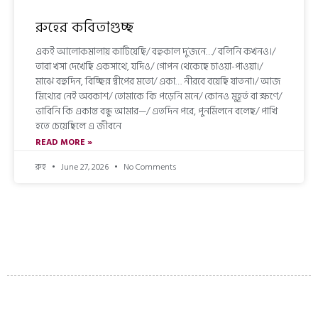
রুহের কবিতাগুচ্ছ
একই আলোকমালায় কাটিয়েছি/ বহুকাল দু’জনে…/ বলিনি কখনও।/
তারা খসা দেখেছি একসাথে, যদিও/ গোপন থেকেছে চাওয়া-পাওয়া।/
মাঝে বহুদিন, বিচ্ছিন্ন দ্বীপের মতো/ একা… নীরবে বয়েছি যাতনা।/ আজ
মিথ্যের নেই অবকাশ/ তোমাকে কি পড়েনি মনে/ কোনও মুহূর্ত বা ক্ষণে/
ভাবিনি কি একান্ত বন্ধু আমার—/ এতদিন পরে, পুনর্মিলনে বলেছ/ পাখি
হতে চেয়েছিলে এ জীবনে
READ MORE »
রুহ
June 27, 2026
No Comments