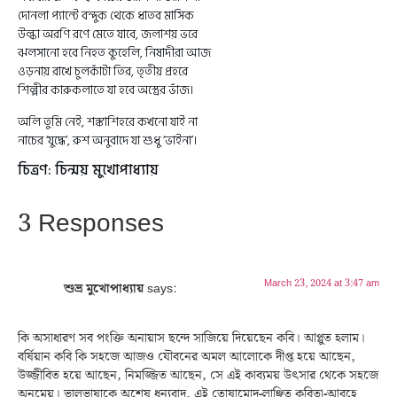
দোনলা প্যান্টে বন্দুক থেকে ধাতব মাসিক
উল্কা অরণি রণে মেতে যাবে, জলাশয় ভরে
ঝলসানো হবে নিহত কুহেলি, নিষাদীরা আজ
ওড়নায় রাখে চুলকাঁটা তির, তৃতীয় প্রহরে
শিল্পীর কারুকলাতে যা হবে অস্ত্রের ভাঁজ।
অলি তুমি নেই, শঙ্কাশিহরে কখনো যাই না
নাচের ‘যুদ্ধে’, রুশ অনুবাদে যা শুধু ‘ভাইনা’।
চিত্রণ: চিন্ময় মুখোপাধ্যায়
3 Responses
March 23, 2024 at 3:47 am
শুভ্র মুখোপাধ্যায়
says:
কি অসাধারণ সব পংক্তি অনায়াস ছন্দে সাজিয়ে দিয়েছেন কবি। আপ্লুত হলাম।
বর্ষিয়ান কবি কি সহজে আজও যৌবনের অমল আলোকে দীপ্ত হয়ে আছেন,
উজ্জীবিত হয়ে আছেন, নিমজ্জিত আছেন, সে এই কাব্যময় উৎসার থেকে সহজে
অনুমেয়। ভালভাষাকে অশেষ ধন্যবাদ, এই তোষামোদ-লাঞ্ছিত কবিতা-আবহে