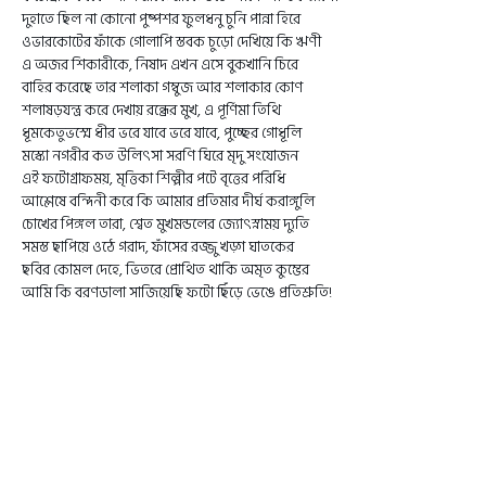
দুহাতে ছিল না কোনো পুষ্পশর ফুলধনু চুনি পান্না হিরে
ওভারকোটের ফাঁকে গোলাপি স্তবক চুড়ো দেখিয়ে কি ঋণী
এ অজর শিকারীকে, নিষাদ এখন এসে বুকখানি চিরে
বাহির করেছে তার শলাকা গম্বুজ আর শলাকার কোণ
শলাষড়যন্ত্র করে দেখায় রন্ধ্রের মুখ, এ পূর্ণিমা তিথি
ধূমকেতুভস্মে ধীর ভরে যাবে ভরে যাবে, পুচ্ছের গোধূলি
মস্কো নগরীর কত উলিৎসা সরণি ঘিরে মৃদু সংযোজন
এই ফটোগ্রাফময়, মৃত্তিকা শিল্পীর পটে বৃত্তের পরিধি
আশ্লেষে বন্দিনী করে কি আমার প্রতিমার দীর্ঘ করাঙ্গুলি
চোখের পিঙ্গল তারা, শ্বেত মুখমন্ডলের জ্যোৎস্নাময় দ্যুতি
সমস্ত ছাপিয়ে ওঠে গরাদ, ফাঁসের রজ্জু খড়্গ ঘাতকের
ছবির কোমল দেহে, ভিতরে প্রোথিত থাকি অমৃত কুম্ভের
আমি কি বরণডালা সাজিয়েছি ফটো ছিঁড়ে ভেঙে প্রতিশ্রুতি!