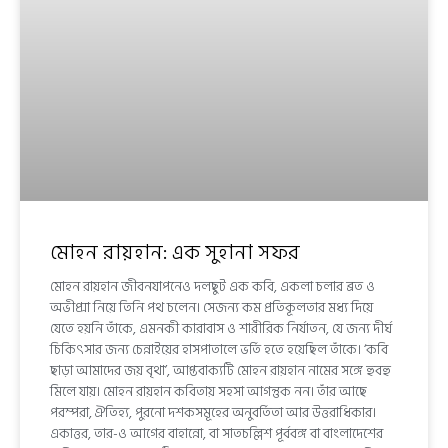
মোহন রায়হান: এক সুহানা সফর
মোহন রায়হান জীবনযাপনেও দলছুট এক কবি, একলা চলার ব্রত ও
অভীপ্সা নিয়ে তিনি পথ চলেন। সেজন্য কম প্রতিকূলতার মধ্য দিয়ে
যেতে হয়নি তাঁকে, এমনকী কারাবাস ও শারীরিক নির্যাতন, যে জন্য দীর্ঘ
চিকিৎসার জন্য চেন্নাইয়ের হাসপাতালে ভর্তি হতে হয়েছিল তাঁকে। ‘কবি
ছাড়া আমাদের জয় বৃথা’, আপ্তবাক্যটি মোহন রায়হান নামের সঙ্গে হুবহু
মিলে যায়। মোহন রায়হান কবিতায় সহসা আগন্তুক নন। তাঁর আছে
পরম্পরা, ঐতিহ্য, পুরনো দশকসমূহের অনুবর্তিতা আর উত্তরাধিকার।
একাত্তর, তার-ও আগের বাহান্নো, বা সাতচল্লিশ পূর্ববঙ্গ বা বাংলাদেশের