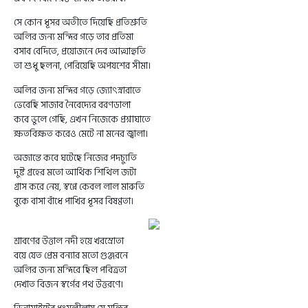
সে কোন ধূসর অতীতে দিয়েছি প্রতিশ্রুতি
অলির জন্য মন্দির গড়ে তার প্রতিমা
বসাব বেদিতে, প্রয়োজনে দেব আত্মাহুতি
তা শুধু ছলনা, পেরিয়েছি অপযশের সীমা।
অলির জন্য মন্দির গড়ে জ্যোৎস্নারাতে
ভেবেছি সাজাব নৈবেদ্যের বরণডালা
কবে ভুলে গেছি, এখন নিজেকে প্রশ্নাঘাতে
ক্ষতবিক্ষত করেও মেটে না মনের জ্বালা।
অজান্তে কবে ঘটেছে নিজের পদচ্যুতি
দুষ্ট গ্রহের মতো আর্থিক শিথিল জটা
গ্রাস করে নেয়, স্বপ্নে কেবল লাল মারুতি
বুকে বাসা বাঁধে পাখির ধূসর বিষণ্ণতা।
শ্রাবণের উত্তাল নদী হয়ে খরস্রোতা
বয়ে যেত প্রেম বন্যার মতো গুঞ্জরনে
অলির জন্য মন্দিরে ছিল পবিত্রতা
দেখাত বিজন স্বর্গের পথ উত্তরণে।