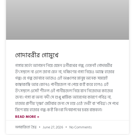
গোদাবরীর গোমুখে
গঙ্গার মর্ত্যে আগমন নিয়ে যেমন ভগীরথের গল্প, তেমনই গোদাবরীর
উৎসস্থলে না এলে জানা যেত না, দক্ষিণের গঙ্গা নিয়েও আছে হাজার
গল্প। যে গল্প জানাবে আজও এই অঞ্চলের মানুষ অনেক সময়েই
কাছাকাছি আর কোনও পানীয়জল না পেয়ে কষ্ট করে হলেও এই
উৎসস্থলে এসেই শীতল এই পানীয়জল নিয়ে যান নিজেদের কাজের
জন্য। গঙ্গা বা অন্য নদী সে শুধু ধার্মিক আবেগের কারণে পবিত্র না,
হাজার প্রাণীর ‘তৃষ্ণা’ মেটাবার জন্য সে হয়ে ওঠে ‘দেবী’ বা ‘পবিত্র’। সে পথে
মিশে যায় হাজার গল্প-কষ্ট কিংবা দিনযাপনের চরম বাস্তবতা।
READ MORE »
অপরাজিতা মৈত্র
June 27, 2026
No Comments