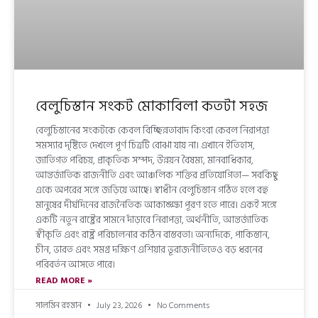
বেলুচিস্তান সংকট মোকাবিলা কতটা সহজ
বেলুচিস্তানের সংকটকে কেবল বিচ্ছিন্নতাবাদ কিংবা কেবল নিরাপত্তা
সমস্যার দৃষ্টিতে দেখলে পূর্ণ চিত্রটি বোঝা যায় না। এখানে ইতিহাস,
জাতিগত পরিচয়, প্রাকৃতিক সম্পদ, উন্নয়ন বৈষম্য, মানবাধিকার,
আন্তর্জাতিক রাজনীতি এবং আঞ্চলিক শক্তির প্রতিযোগিতা— সবকিছু
একে অপরের সঙ্গে জড়িয়ে আছে। স্বাধীন বেলুচিস্তান গঠিত হলে বহু
মানুষের দীর্ঘদিনের রাজনৈতিক আকাঙ্ক্ষা পূরণ হতে পারে। একই সঙ্গে
একটি নতুন রাষ্ট্রের সামনে দাঁড়াবে নিরাপত্তা, অর্থনীতি, আন্তর্জাতিক
স্বীকৃতি এবং রাষ্ট্র পরিচালনার কঠিন বাস্তবতা। অন্যদিকে, পাকিস্তান,
চীন, ভারত এবং সমগ্র দক্ষিণ এশিয়ার ভূরাজনীতিতেও বড় ধরনের
পরিবর্তন আসতে পারে।
READ MORE »
সালমিন রহমান
July 23, 2026
No Comments