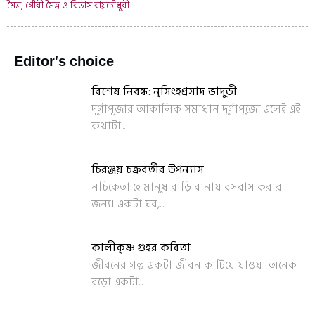
মৈত্র, গৌরী মৈত্র ও বিভাস রায়চৌধুরী
Editor's choice
বিশেষ নিবন্ধ: নৃসিংহপ্রসাদ ভাদুড়ী
দুর্গাপূজার আকালিক সমাধান দুর্গাপুজো এলেই এই
কথাটা...
চিরঞ্জয় চক্রবর্তীর উপন্যাস
নচিকেতা হে মানুষ বাড়ি বানায় বসবাস করার
জন্য। একটা ঘর,...
কালীকৃষ্ণ গুহর কবিতা
জীবনের গল্প একটা জীবন কাটিয়ে যাওয়া অনেক
বড়ো একটা...