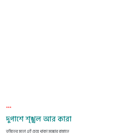
***
দুপাশে শৃঙ্খল আর কারা
তৃষিতের মতো এই চেয়ে থাকা মস্কোর রাস্তাতে