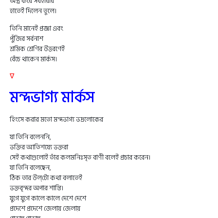
অস্ত্র করে সর্বহারার
হাতেই দিলেন তুলে।
তিনি মানেই প্রজ্ঞা এবং
পুঁজির সর্বনাশ
শ্রমিক শ্রেণির উত্তরণেই
বেঁচে থাকেন মার্কস।
∇
মন্দভাগ্য মার্কস
হিংসে করার মতো মন্দভাগ্য ভদ্রলোকের
যা তিনি বলেননি,
ভক্তির আতিশয্যে ভক্তরা
সেই কথাগুলোই তাঁর কলমনিঃসৃত বাণী বলেই প্রচার করেন।
যা তিনি বলেছেন,
ঠিক তার উল্‌টো কথা বলাতেই
ভক্তবৃন্দর অপার শান্তি।
যুগে যুগে কালে কালে দেশে দেশে
প্রদেশে প্রদেশে জেলায় জেলায়