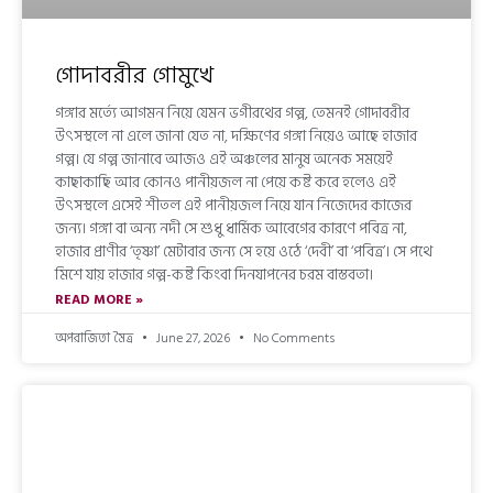
গোদাবরীর গোমুখে
গঙ্গার মর্ত্যে আগমন নিয়ে যেমন ভগীরথের গল্প, তেমনই গোদাবরীর
উৎসস্থলে না এলে জানা যেত না, দক্ষিণের গঙ্গা নিয়েও আছে হাজার
গল্প। যে গল্প জানাবে আজও এই অঞ্চলের মানুষ অনেক সময়েই
কাছাকাছি আর কোনও পানীয়জল না পেয়ে কষ্ট করে হলেও এই
উৎসস্থলে এসেই শীতল এই পানীয়জল নিয়ে যান নিজেদের কাজের
জন্য। গঙ্গা বা অন্য নদী সে শুধু ধার্মিক আবেগের কারণে পবিত্র না,
হাজার প্রাণীর ‘তৃষ্ণা’ মেটাবার জন্য সে হয়ে ওঠে ‘দেবী’ বা ‘পবিত্র’। সে পথে
মিশে যায় হাজার গল্প-কষ্ট কিংবা দিনযাপনের চরম বাস্তবতা।
READ MORE »
অপরাজিতা মৈত্র
June 27, 2026
No Comments