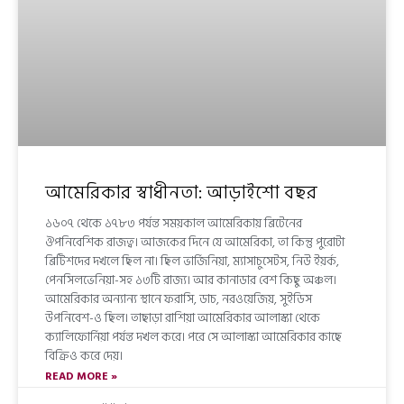
আমেরিকার স্বাধীনতা: আড়াইশো বছর
১৬০৭ থেকে ১৭৮৩ পর্যন্ত সময়কাল আমেরিকায় ব্রিটেনের
ঔপনিবেশিক রাজত্ব। আজকের দিনে যে আমেরিকা, তা কিন্তু পুরোটা
ব্রিটিশদের দখলে ছিল না। ছিল ভার্জিনিয়া, ম্যাসাচুসেটস, নিউ ইয়র্ক,
পেনসিলভেনিয়া-সহ ১৩টি রাজ্য। আর কানাডার বেশ কিছু অঞ্চল।
আমেরিকার অন্যান্য স্থানে ফরাসি, ডাচ, নরওয়েজিয়, সুইডিস
উপনিবেশ-ও ছিল। তাছাড়া রাশিয়া আমেরিকার আলাস্কা থেকে
ক্যালিফোর্নিয়া পর্যন্ত দখল করে। পরে সে আলাস্কা আমেরিকার কাছে
বিক্রিও করে দেয়।
READ MORE »