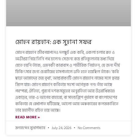
মোহন রায়হান: এক সুহানা সফর
মোহন রায়হান জীবনযাপনেও দলছুট এক কবি, একলা চলার ব্রত ও
অভীপ্সা নিয়ে তিনি পথ চলেন। সেজন্য কম প্রতিকূলতার মধ্য দিয়ে
যেতে হয়নি তাঁকে, এমনকী কারাবাস ও শারীরিক নির্যাতন, যে জন্য দীর্ঘ
চিকিৎসার জন্য চেন্নাইয়ের হাসপাতালে ভর্তি হতে হয়েছিল তাঁকে। ‘কবি
ছাড়া আমাদের জয় বৃথা’, আপ্তবাক্যটি মোহন রায়হান নামের সঙ্গে হুবহু
মিলে যায়। মোহন রায়হান কবিতায় সহসা আগন্তুক নন। তাঁর আছে
পরম্পরা, ঐতিহ্য, পুরনো দশকসমূহের অনুবর্তিতা আর উত্তরাধিকার।
একাত্তর, তার-ও আগের বাহান্নো, বা সাতচল্লিশ পূর্ববঙ্গ বা বাংলাদেশের
কবিতায় যে রেখাপাত ঘটিয়েছে, আলো আর অন্ধকারের কলমকারিতে
তার মহাগীত রচিত হয়ে আছে।
READ MORE »
মলয়চন্দন মুখোপাধ্যায়
July 24, 2026
No Comments