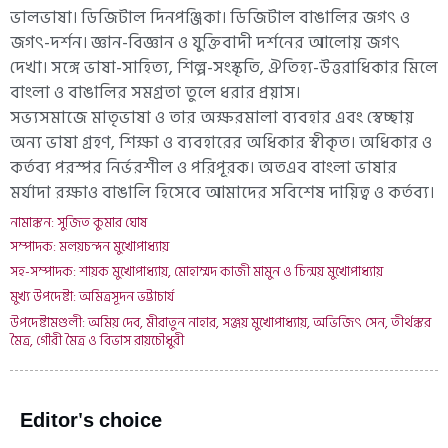
ভালভাষা। ডিজিটাল দিনপঞ্জিকা। ডিজিটাল বাঙালির জগৎ ও
জগৎ-দর্শন। জ্ঞান-বিজ্ঞান ও যুক্তিবাদী দর্শনের আলোয় জগৎ
দেখা। সঙ্গে ভাষা-সাহিত্য, শিল্প-সংস্কৃতি, ঐতিহ্য-উত্তরাধিকার মিলে
বাংলা ও বাঙালির সমগ্রতা তুলে ধরার প্রয়াস।
সভ্যসমাজে মাতৃভাষা ও তার অক্ষরমালা ব্যবহার এবং স্বেচ্ছায়
অন্য ভাষা গ্রহণ, শিক্ষা ও ব্যবহারের অধিকার স্বীকৃত। অধিকার ও
কর্তব্য পরস্পর নির্ভরশীল ও পরিপূরক। অতএব বাংলা ভাষার
মর্যাদা রক্ষাও বাঙালি হিসেবে আমাদের সবিশেষ দায়িত্ব ও কর্তব্য।
নামাঙ্কন: সুজিত কুমার ঘোষ
সম্পাদক: মলয়চন্দন মুখোপাধ্যায়
সহ-সম্পাদক: শায়ক মুখোপাধ্যায়, মোহাম্মদ কাজী মামুন ও চিন্ময় মুখোপাধ্যায়
মুখ্য উপদেষ্টা: অমিত্রসূদন ভট্টাচার্য
উপদেষ্টামণ্ডলী: অমিয় দেব, মীরাতুন নাহার, সঞ্জয় মুখোপাধ্যায়, অভিজিৎ সেন, তীর্থঙ্কর
মৈত্র, গৌরী মৈত্র ও বিভাস রায়চৌধুরী
Editor's choice