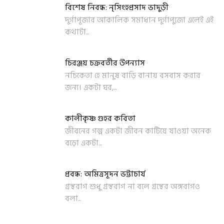
বিশেষ নিবন্ধ: নৃসিংহপ্রসাদ ভাদুড়ী
দুর্গাপূজার আকালিক সমাধান দুর্গাপুজো এলেই এই
কথাটা...
চিরঞ্জয় চক্রবর্তীর উপন্যাস
নচিকেতা হে মানুষ বাড়ি বানায় বসবাস করার
জন্য। একটা ঘর,...
কালীকৃষ্ণ গুহর কবিতা
জীবনের গল্প একটা জীবন কাটিয়ে যাওয়া অনেক
বড়ো একটা...
প্রবন্ধ: অমিত্রসূদন ভট্টাচার্য
গ্রন্থরাগ শুধু গ্রন্থরাগ না বলে গ্রন্থের অঙ্গরাগও
বলা...