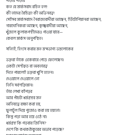
পাড়ায় পাড়ায়
কত যে মার্কসবাদ রচিত হল!
কী তাদের বৈচিত্র্য! কী অভিনবত্ব!
সেইসব মার্কসবাদে নৈরাজ্যবাদীরা আছেন, ইউটোপিয়ানরা আছেন,
নারদোনিকরা আছেন, কৃচ্ছ্রবাদীরা আছেন,
খুঁজলে কুলাকপন্থীদেরও পাওয়া যাবে—
কেবল মার্কস অনুপস্থিত।
সত্যিই, হিংসে করার মত মন্দভাগ্য ভদ্রলোকের
ভক্তরা তাঁকে একেবারে পেড়ে ফেলেছেন।
একটা সেন্টহুড বা অবতারত্ব
দিতে পারলেই ভক্তরা খুশি হতেন।
দেওয়ালে দেওয়ালে তো
তিনি সর্বশক্তিমান।
তাঁর লেখা বইপত্তর
আর পাঁচটা ধর্মগ্রন্থর মত
অতিযত্নে রক্ষা করা হয়,
ফুলটুল দিয়ে পুজোও করা হয় হয়তো।
কিন্তু পড়া আর হয়ে ওঠে না।
ধর্মগ্রন্থ কি পড়বার জিনিস?
দেশে কি কথকঠাকুরের অভাব পড়েছে?