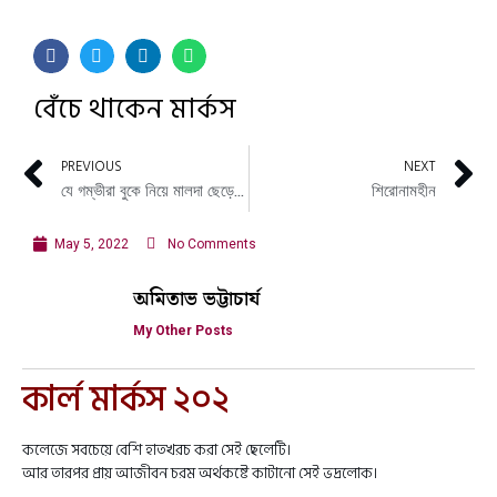
বেঁচে থাকেন মার্কস
PREVIOUS
NEXT
যে গম্ভীরা বুকে নিয়ে মালদা ছেড়েছিলেন বিনয় সরকার
শিরোনামহীন
May 5, 2022
No Comments
অমিতাভ ভট্টাচার্য
My Other Posts
কার্ল মার্কস ২০২
কলেজে সবচেয়ে বেশি হাতখরচ করা সেই ছেলেটি।
আর তারপর প্রায় আজীবন চরম অর্থকষ্টে কাটানো সেই ভদ্রলোক।