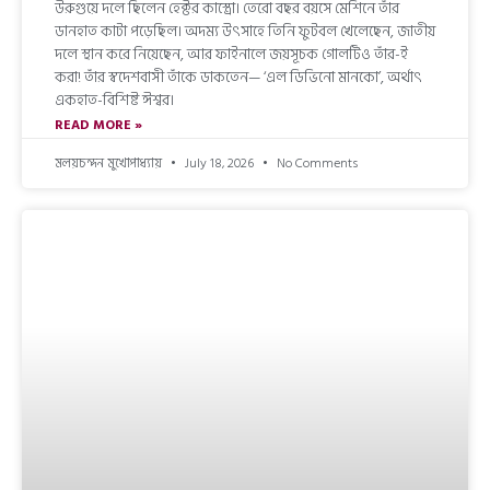
উরুগুয়ে দলে ছিলেন হেক্টর কাস্ত্রো। তেরো বছর বয়সে মেশিনে তাঁর
ডানহাত কাটা পড়েছিল। অদম্য উৎসাহে তিনি ফুটবল খেলেছেন, জাতীয়
দলে স্থান করে নিয়েছেন, আর ফাইনালে জয়সূচক গোলটিও তাঁর-ই
করা! তাঁর স্বদেশবাসী তাঁকে ডাকতেন— ‘এল ডিভিনো মানকো’, অর্থাৎ
একহাত-বিশিষ্ট ঈশ্বর।
READ MORE »
মলয়চন্দন মুখোপাধ্যায়
July 18, 2026
No Comments