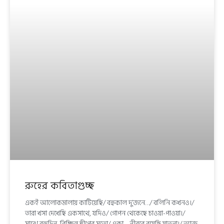
রুহের কবিতাগুচ্ছ
একই আলোকমালায় কাটিয়েছি/ বহুকাল দু’জনে…/ বলিনি কখনও।/
তারা খসা দেখেছি একসাথে, যদিও/ গোপন থেকেছে চাওয়া-পাওয়া।/
মাঝে বহুদিন, বিচ্ছিন্ন দ্বীপের মতো/ একা… নীরবে বয়েছি যাতনা।/ আজ