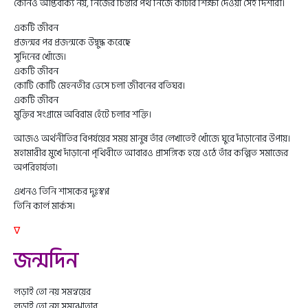
কোনও আপ্তবাক্য নয়, নিজের চিন্তার পথ নিজে কাটার শিক্ষা দেওয়া সেই দিশারী।
একটি জীবন
প্রজন্মর পর প্রজন্মকে উদ্বুদ্ধ করেছে
সুদিনের খোঁজে।
একটি জীবন
কোটি কোটি মেহনতীর ভেসে চলা জীবনের বতিঘর।
একটি জীবন
মুক্তির সংগ্রামে অবিরাম হেঁটে চলার শক্তি।
আজও অর্থনীতির বিপর্যয়ের সময় মানুষ তাঁর লেখাতেই খোঁজে ঘুরে দাঁড়ানোর উপায়।
মহামারীর মুখে দাঁড়ানো পৃথিবীতে আবারও প্রাসঙ্গিক হয়ে ওঠে তাঁর কল্পিত সমাজের
অপরিহার্যতা।
এখনও তিনি শাসকের দুঃস্বপ্ন
তিনি কার্ল মার্কস।
∇
জন্মদিন
লড়াই তো নয় সমন্বয়ের
লড়াই তো নয় সমঝোতার