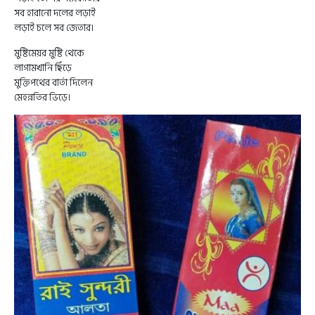
সব হারানো দলের লড়াই
লড়াই চলে সব জেতার।
মুষ্টিমেয়র মুষ্টি থেকে
লাগামখানি ছিঁড়ে
মুক্তিপথের বার্তা দিলেন
মেহন্নতির ভিড়ে।