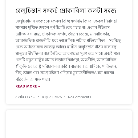
বেলুচিস্তান সংকট মোকাবিলা কতটা সহজ
বেলুচিস্তানের সংকটকে কেবল বিচ্ছিন্নতাবাদ কিংবা কেবল নিরাপত্তা
সমস্যার দৃষ্টিতে দেখলে পূর্ণ চিত্রটি বোঝা যায় না। এখানে ইতিহাস,
জাতিগত পরিচয়, প্রাকৃতিক সম্পদ, উন্নয়ন বৈষম্য, মানবাধিকার,
আন্তর্জাতিক রাজনীতি এবং আঞ্চলিক শক্তির প্রতিযোগিতা— সবকিছু
একে অপরের সঙ্গে জড়িয়ে আছে। স্বাধীন বেলুচিস্তান গঠিত হলে বহু
মানুষের দীর্ঘদিনের রাজনৈতিক আকাঙ্ক্ষা পূরণ হতে পারে। একই সঙ্গে
একটি নতুন রাষ্ট্রের সামনে দাঁড়াবে নিরাপত্তা, অর্থনীতি, আন্তর্জাতিক
স্বীকৃতি এবং রাষ্ট্র পরিচালনার কঠিন বাস্তবতা। অন্যদিকে, পাকিস্তান,
চীন, ভারত এবং সমগ্র দক্ষিণ এশিয়ার ভূরাজনীতিতেও বড় ধরনের
পরিবর্তন আসতে পারে।
READ MORE »
সালমিন রহমান
July 23, 2026
No Comments