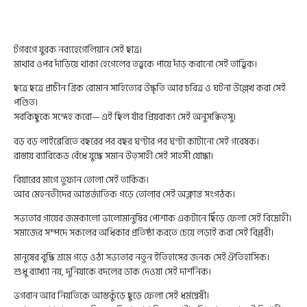
টগবগে যুবক নব্যহেগেলিয়ান সেই ছাত্র।
মাথার ওপর দাঁড়িয়ে থাকা হেগেলের তত্ত্বকে পায়ে দাঁড় করানো সেই তাত্ত্বিক।
ছত্রে ছত্রে প্রাচীন গ্রিক রোমান সাহিত্যের উদ্ধৃতি আর চরিত্র ও ঘটনা উল্লেখ করা সেই
পণ্ডিত।
সবকিছুকে সন্দেহ করো— এই ছিল যাঁর প্রিয়বাক্য সেই অনুসন্ধিত্সু।
বড় বড় লাইব্রেরিতে বছরের পর বছর ঘণ্টার পর ঘণ্টা কাটানো সেই গবেষক।
রাস্তায় ব্যারিকেড বেঁধে যুদ্ধে সমান উত্সাহী সেই সাহসী যোদ্ধা।
বিয়ারের মাগে তুফান তোলা সেই তার্কিক।
আর মেহনতীদের আন্তর্জাতিক গড়ে তোলার সেই অক্লান্ত সংগঠক।
সভ্যতার গায়ের জমকালো ভালোমানুষির পোশাক একটানে ছিঁড়ে ফেলা সেই বিদ্রোহী।
সমাজের সম্পদে সকলের অধিকার প্রতিষ্ঠা করতে চেয়ে লড়াই করা সেই বিপ্লবী।
মানুষের বুদ্ধি শ্রমে গড়ে ওঠা সভ্যতার নতুন ইতিহাসের জনক সেই ঐতিহাসিক।
শুধু ব্যাখ্যা নয়, দুনিয়াকে বদলের ডাক দেওয়া সেই দার্শনিক।
ভগবান আর নিয়তিকে আস্তকুঁড়ে ছুড়ে ফেলা সেই ধর্মদ্বেষী।