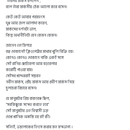
“তারপর মার্কস বললেন”,
বলে তাঁরা মার্কসীয় ঠেক আলো করে বসেন।
কেউ কেউ আবার পরমহংস
দুধ আর জল আলাদা করেন,
মার্কসের দর্শনটা ভাল,
কিন্তু অর্থনীতিটা যেন কেমন কেমন।
জানেন তো মিশরে
বহু দোকানেই ক্লিওপেট্রার মাথার খুলি বিক্রি হয়।
কোনও কোনও দোকানে নাকি একই সঙ্গে
সেই রানির ছোটবেলা আর বড়বেলার
করোটি পাওয়া যায়।
সেইসব খদ্দেররাই সম্ভবত
নবীন মার্কস, প্রৌঢ় মার্কস আর প্রবীণ মার্কস নিয়ে
চুলচেরা বিচারে বসেন।
যে মানুষটার প্রিয় বাক্যবন্ধ ছিল,
“সবকিছুকে সন্দেহ করতে হবে”
সেই মানুষটার এত বিশ্বাসী ভক্ত
দেখে খানিক অস্বস্তি হয় বই কী।
সত্যিই, ভদ্রলোকের হিংসে করার মত মন্দভাগ্য ।