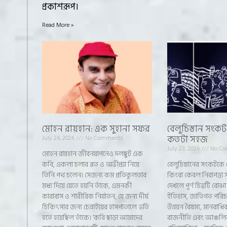
প্রকাশরূপ।
Read More »
মোহন রায়হান: এক সুহানা সফর
বেলুচিস্তান সংক
কতটা সহজ
July 24, 2026
No Comments
July 23, 2026
No Co
মোহন রায়হান জীবনযাপনেও দলছুট এক
কবি, একলা চলার ব্রত ও অভীপ্সা নিয়ে
বেলুচিস্তানের সংকটকে 
তিনি পথ চলেন। সেজন্য কম প্রতিকূলতার
কিংবা কেবল নিরাপত্তা সম
মধ্য দিয়ে যেতে হয়নি তাঁকে, এমনকী
দেখলে পূর্ণ চিত্রটি বোঝা
কারাবাস ও শারীরিক নির্যাতন, যে জন্য দীর্ঘ
ইতিহাস, জাতিগত পরিচয়
চিকিৎসার জন্য চেন্নাইয়ের হাসপাতালে ভর্তি
উন্নয়ন বৈষম্য, মানবাধ
হতে হয়েছিল তাঁকে। ‘কবি ছাড়া আমাদের
রাজনীতি এবং আঞ্চলিক