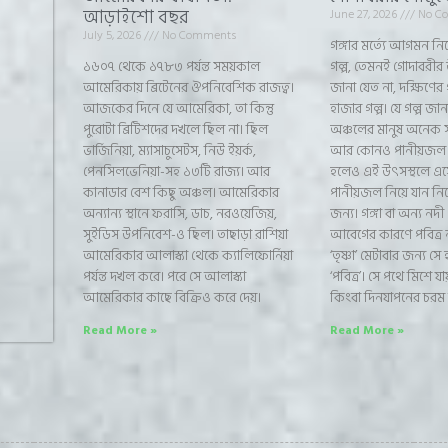
আড়াইশো বছর
June 27, 2026
No C
July 5, 2026
No Comments
গঙ্গার মর্ত্যে আগমন ন
১৬০৭ থেকে ১৭৮৩ পর্যন্ত সময়কাল
গল্প, তেমনই গোদাবরীর
আমেরিকায় ব্রিটেনের ঔপনিবেশিক রাজত্ব।
জানা যেত না, দক্ষিণের
আজকের দিনে যে আমেরিকা, তা কিন্তু
হাজার গল্প। যে গল্প 
পুরোটা ব্রিটিশদের দখলে ছিল না। ছিল
অঞ্চলের মানুষ অনেক 
ভার্জিনিয়া, ম্যাসাচুসেটস, নিউ ইয়র্ক,
আর কোনও পানীয়জল না
পেনসিলভেনিয়া-সহ ১৩টি রাজ্য। আর
হলেও এই উৎসস্থলে এ
কানাডার বেশ কিছু অঞ্চল। আমেরিকার
পানীয়জল নিয়ে যান ন
অন্যান্য স্থানে ফরাসি, ডাচ, নরওয়েজিয়,
জন্য। গঙ্গা বা অন্য নদী 
সুইডিস উপনিবেশ-ও ছিল। তাছাড়া রাশিয়া
আবেগের কারণে পবিত্র না
আমেরিকার আলাস্কা থেকে ক্যালিফোর্নিয়া
‘তৃষ্ণা’ মেটাবার জন্য সে 
পর্যন্ত দখল করে। পরে সে আলাস্কা
‘পবিত্র’। সে পথে মিশে য
আমেরিকার কাছে বিক্রিও করে দেয়।
কিংবা দিনযাপনের চরম ব
Read More »
Read More »