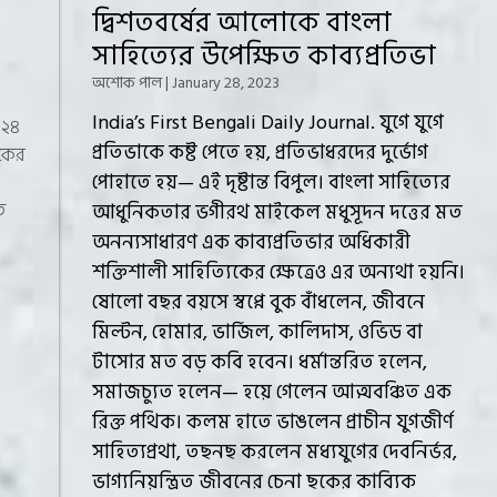
দ্বিশতবর্ষের আলোকে বাংলা
সাহিত্যের উপেক্ষিত কাব্যপ্রতিভা
অশোক পাল
January 28, 2023
India’s First Bengali Daily Journal. যুগে ‍যুগে
 ২৪
প্রতিভাকে কষ্ট পেতে হয়, প্রতিভাধরদের দুর্ভোগ
ষকের
পোহাতে হয়— এই দৃষ্টান্ত বিপুল। বাংলা সাহিত্যের
ও
ত
আধুনিকতার ভগীরথ মাইকেল মধুসূদন দত্তের মত
অনন্যসাধারণ এক কাব্যপ্রতিভার অধিকারী
শক্তিশালী সাহিত্যিকের ক্ষেত্রেও এর অন্যথা হয়নি।
ষোলো বছর বয়সে স্বপ্নে বুক বাঁধলেন, জীবনে
মিল্টন, হোমার, ভার্জিল, কালিদাস, ওভিড বা
টাসোর মত বড় কবি হবেন। ধর্মান্তরিত হলেন,
সমাজচ্যুত হলেন— হয়ে গেলেন আত্মবঞ্চিত এক
রিক্ত পথিক। কলম হাতে ভাঙলেন প্রাচীন যুগজীর্ণ
সাহিত্যপ্রথা, তছনছ করলেন মধ্যযুগের দেবনির্ভর,
ভাগ্যনিয়ন্ত্রিত জীবনের চেনা ছকের কাব্যিক