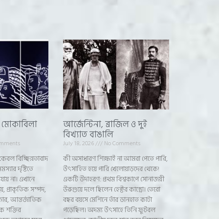
ট মোকাবিলা
আর্জেন্টিনা, ব্রাজিল ও দুই
বিখ্যাত বাঙালি
mments
July 18, 2026
No Comments
কেবল বিচ্ছিন্নতাবাদ
কী অসাধারণ শিক্ষাই না আমরা পেতে পারি,
স্যার দৃষ্টিতে
উৎসাহিত হয়ে পারি খেলোয়াড়দের থেকে!
 যায় না। এখানে
একটি উদাহরণ: প্রথম বিশ্বকাপে সোনাজয়ী
, প্রাকৃতিক সম্পদ,
উরুগুয়ে দলে ছিলেন হেক্টর কাস্ত্রো। তেরো
িকার, আন্তর্জাতিক
বছর বয়সে মেশিনে তাঁর ডানহাত কাটা
 শক্তির
পড়েছিল। অদম্য উৎসাহে তিনি ফুটবল