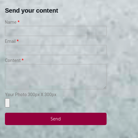
Send your content
Name
Email
Content
Your Photo 300px X 300px
Send