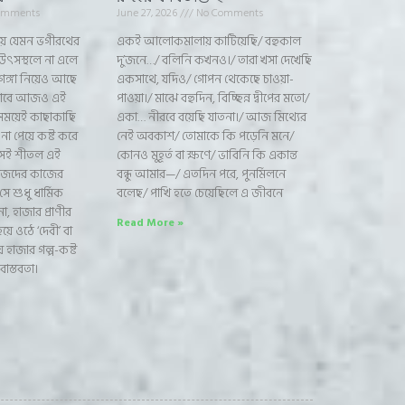
omments
June 27, 2026
No Comments
িয়ে যেমন ভগীরথের
একই আলোকমালায় কাটিয়েছি/ বহুকাল
 উৎসস্থলে না এলে
দু’জনে…/ বলিনি কখনও।/ তারা খসা দেখেছি
 গঙ্গা নিয়েও আছে
একসাথে, যদিও/ গোপন থেকেছে চাওয়া-
জানাবে আজও এই
পাওয়া।/ মাঝে বহুদিন, বিচ্ছিন্ন দ্বীপের মতো/
সময়েই কাছাকাছি
একা… নীরবে বয়েছি যাতনা।/ আজ মিথ্যের
 পেয়ে কষ্ট করে
নেই অবকাশ/ তোমাকে কি পড়েনি মনে/
সেই শীতল এই
কোনও মুহূর্ত বা ক্ষণে/ ভাবিনি কি একান্ত
িজেদের কাজের
বন্ধু আমার—/ এতদিন পরে, পুনর্মিলনে
সে শুধু ধার্মিক
বলেছ/ পাখি হতে চেয়েছিলে এ জীবনে
, হাজার প্রাণীর
Read More »
হয়ে ওঠে ‘দেবী’ বা
ায় হাজার গল্প-কষ্ট
াস্তবতা।