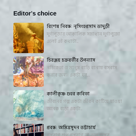
Editor's choice
বিশেষ নিবন্ধ: নৃসিংহপ্রসাদ ভাদুড়ী
দুর্গাপূজার আকালিক সমাধান দুর্গাপুজো
এলেই এই কথাটা...
চিরঞ্জয় চক্রবর্তীর উপন্যাস
নচিকেতা হে মানুষ বাড়ি বানায় বসবাস
করার জন্য। একটা ঘর,...
কালীকৃষ্ণ গুহর কবিতা
জীবনের গল্প একটা জীবন কাটিয়ে যাওয়া
অনেক বড়ো একটা...
প্রবন্ধ: অমিত্রসূদন ভট্টাচার্য
গ্রন্থরাগ শুধু গ্রন্থরাগ না বলে গ্রন্থের