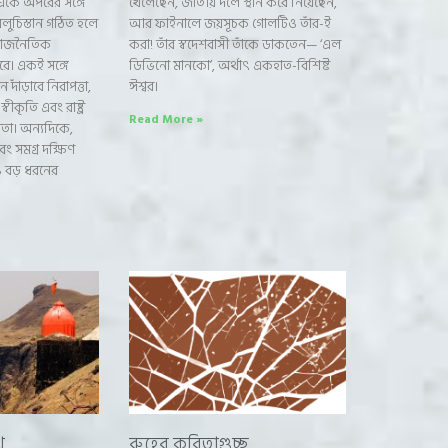
একে অপরের সঙ্গে
খেলেছেন, জাতীয় দলে স্থান করে নিয়েছেন,
েলুচিস্তান গঠিত হলে
আর ফাইনালে জয়সূচক গোলটিও তাঁর-ই
র রাজনৈতিক
করা! তাঁর স্বদেশবাসী তাঁকে ডাকতেন— ‘এল
রে। একই সঙ্গে
ডিভিনো মানকো’, অর্থাৎ একহাত-বিশিষ্ট
 দাঁড়াবে নিরাপত্তা,
ঈশ্বর।
বীকৃতি এবং রাষ্ট্র
Read More »
তা। অন্যদিকে,
বং সমগ্র দক্ষিণ
 বড় ধরনের
ে
রুহের কবিতাগুচ্ছ