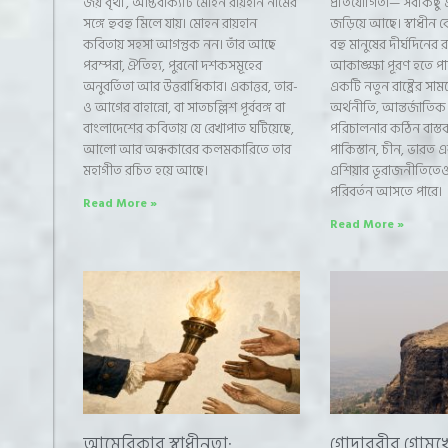
জয় বৃথা’, আপ্তবাক্যটি মোহন রায়হান নামের
প্রতিযোগিতা— সবকিছু 
সঙ্গে হুবহু মিলে যায়। মোহন রায়হান
জড়িয়ে আছে। স্বাধীন ব
কবিতায় সহসা আগন্তুক নন। তাঁর আছে
বহু মানুষের দীর্ঘদিনে
পরম্পরা, ঐতিহ্য, পুরনো দশকসমূহের
আকাঙ্ক্ষা পূরণ হতে পা
অনুবর্তিতা আর উত্তরাধিকার। একাত্তর, তার-
একটি নতুন রাষ্ট্রের সামনে
ও আগের বাহান্নো, বা সাতচল্লিশ পূর্ববঙ্গ বা
অর্থনীতি, আন্তর্জাতিক স্
বাংলাদেশের কবিতায় যে রেখাপাত ঘটিয়েছে,
পরিচালনার কঠিন বাস্তব
আলো আর অন্ধকারের কলমকারিতে তার
পাকিস্তান, চীন, ভারত এ
মহাগীত রচিত হয়ে আছে।
এশিয়ার ভূরাজনীতিতেও
পরিবর্তন আসতে পারে।
Read More »
Read More »
আমেরিকার স্বাধীনতা:
গোদাবরীর গোমুখ