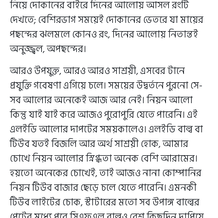
নিয়ে দোকানের বাইরে দিনের আলোয় আসল রংটি
দেখতে; বেশিরভাগ সময়েই দোকানের ভেতরে যা মায়ের
পছন্দের ঝলমলে কোনও রং, দিনের আলোয় নিতান্তই
অনুজ্জ্বল, অপছন্দের।
আরও উপযুক্ত, আরও আরও সাশ্রয়ী, এসবের টানে
প্রযুক্তি গবেষণা এগিয়ে চলে। সময়ের উদ্বর্তনে পুরনো সে-
সব আলোর অনেকেই আজ আর নেই। নিয়ন আলো
কিন্তু যাই যাই করে আজও পুরোপুরি যেতে পারেনি। এই
এলইডি আলোর দাপটের সময়কালেও। এলইডি বাল্ব বা
টিউব যতই বিজলি আর অর্থ সাশ্রয়ী হোক, আমার
চোখে নিয়ন আলোর স্নিগ্ধতা অনেক বেশি আরামের।
হয়তো অনেকের চোখেই, তাই আজও নানা কোম্পানির
নিয়ন টিউব বাজার ছেড়ে চলে যেতে পারেনি। এমনকী
টিউব লাইটের চোক, স্টাটারের মতো সব উপাঙ্গ বাল্বের
পেটের মধ্যে পুরে সিএফএল বাল্বও বেশ কিছুদিন দাপিয়ে