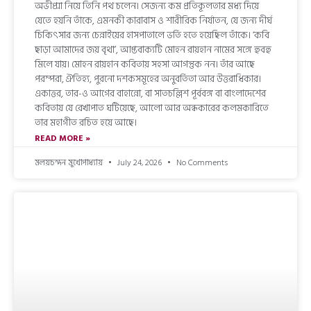
অভীপ্সা নিয়ে তিনি পথ চলেন। সেজন্য কম প্রতিকূলতার মধ্য দিয়ে
যেতে হয়নি তাঁকে, এমনকী কারাবাস ও শারীরিক নির্যাতন, যে জন্য দীর্ঘ
চিকিৎসার জন্য চেন্নাইয়ের হাসপাতালে ভর্তি হতে হয়েছিল তাঁকে। ‘কবি
ছাড়া আমাদের জয় বৃথা’, আপ্তবাক্যটি মোহন রায়হান নামের সঙ্গে হুবহু
মিলে যায়। মোহন রায়হান কবিতায় সহসা আগন্তুক নন। তাঁর আছে
পরম্পরা, ঐতিহ্য, পুরনো দশকসমূহের অনুবর্তিতা আর উত্তরাধিকার।
একাত্তর, তার-ও আগের বাহান্নো, বা সাতচল্লিশ পূর্ববঙ্গ বা বাংলাদেশের
কবিতায় যে রেখাপাত ঘটিয়েছে, আলো আর অন্ধকারের কলমকারিতে
তার মহাগীত রচিত হয়ে আছে।
READ MORE »
মলয়চন্দন মুখোপাধ্যায়
July 24, 2026
No Comments