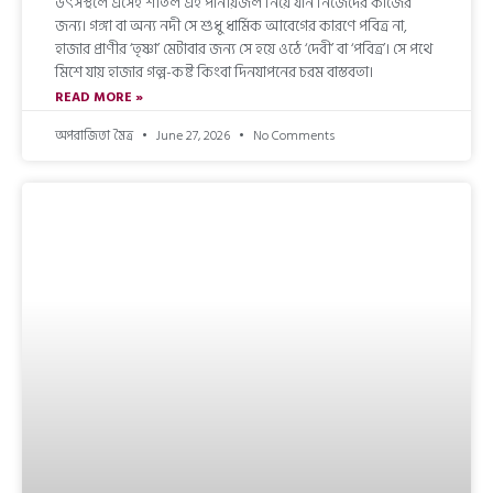
উৎসস্থলে এসেই শীতল এই পানীয়জল নিয়ে যান নিজেদের কাজের
জন্য। গঙ্গা বা অন্য নদী সে শুধু ধার্মিক আবেগের কারণে পবিত্র না,
হাজার প্রাণীর ‘তৃষ্ণা’ মেটাবার জন্য সে হয়ে ওঠে ‘দেবী’ বা ‘পবিত্র’। সে পথে
মিশে যায় হাজার গল্প-কষ্ট কিংবা দিনযাপনের চরম বাস্তবতা।
READ MORE »
অপরাজিতা মৈত্র
June 27, 2026
No Comments