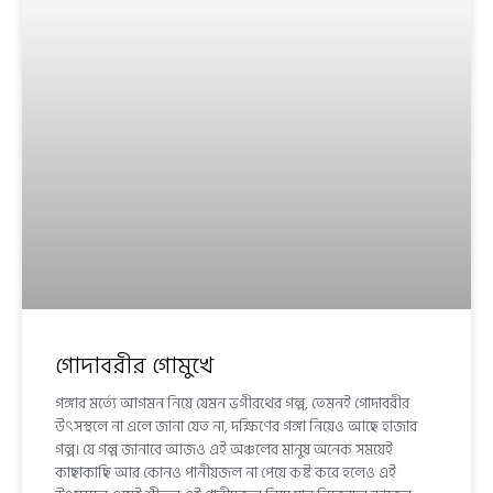
গোদাবরীর গোমুখে
গঙ্গার মর্ত্যে আগমন নিয়ে যেমন ভগীরথের গল্প, তেমনই গোদাবরীর
উৎসস্থলে না এলে জানা যেত না, দক্ষিণের গঙ্গা নিয়েও আছে হাজার
গল্প। যে গল্প জানাবে আজও এই অঞ্চলের মানুষ অনেক সময়েই
কাছাকাছি আর কোনও পানীয়জল না পেয়ে কষ্ট করে হলেও এই