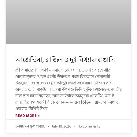
আর্জেন্টিনা, ব্রাজিল ও দুই বিখ্যাত বাঙালি
কী অসাধারণ শিক্ষাই না আমরা পেতে পারি, উৎসাহিত হয়ে পারি
খেলোয়াড়দের থেকে! একটি উদাহরণ: প্রথম বিশ্বকাপে সোনাজয়ী
উরুগুয়ে দলে ছিলেন হেক্টর কাস্ত্রো। তেরো বছর বয়সে মেশিনে তাঁর
ডানহাত কাটা পড়েছিল। অদম্য উৎসাহে তিনি ফুটবল খেলেছেন, জাতীয়
দলে স্থান করে নিয়েছেন, আর ফাইনালে জয়সূচক গোলটিও তাঁর-ই
করা! তাঁর স্বদেশবাসী তাঁকে ডাকতেন— ‘এল ডিভিনো মানকো’, অর্থাৎ
একহাত-বিশিষ্ট ঈশ্বর।
READ MORE »
মলয়চন্দন মুখোপাধ্যায়
July 18, 2026
No Comments