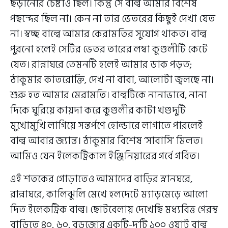
ছড়ানোর চেষ্টাও ছিল। কিন্তু সে বাল্ব আমার বিশেষ
পছন্দের ছিল না। কেন না তার ভেতরের কিছুই দেখা যেত
না। স্বচ্ছ বাল্বে আমার কেরামতির সুযোগ থাকত। বাল্ব
পুরনো হলেই সেটির ভেতর তারের লম্বা কুণ্ডলীটি কেটে
যেত। রান্নাঘরে তেমনটি হলেই আমার ডাক পড়ত;
ঠাকুমার কাতরোক্তি, দেখ না বাবা, আলোটা জ্বলছে না।
শুরু হত আমার মেরামতি। বাল্বটিকে নানাভাবে, নানা
দিকে ঘুরিয়ে কায়দা করে কুণ্ডলীর কাটা খণ্ডদুটি
মুখোমুখি লাগিয়ে সন্তর্পণে হোল্ডারে লাগাতে পারলেই
বাল্ব আবার জ্যান্ত। ঠাকুমার বিশেষ ‘সাবাসি’ মিলত।
আমিও যেন ইলেকট্রিকাল ইঞ্জিনিয়ারের গর্বে গর্বিত।
এই শতকের গোড়াতেও আমাদের বাড়ির স্নানঘরে,
রান্নাঘরে, কালিঝুলি মেখে হলদেটে ম্যাড়মেড়ে আলো
দিত ইলেকট্রিক বাল্ব। ছোটবেলায় দেখেছি মধ্যবিত্ত গেরস্থ
বাড়িতে ৪০, ৬০, বড়জোর একটি-দু’টি ১০০ ওয়াট বাল্ব