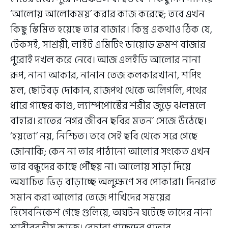
‘আলোয় আলোকময়’ করার কাজ করেছে; তবে এখন
কিছু স্তিমিত হয়েছে তার বাজার। কিন্তু একথাও ঠিক যে,
টেকসই, সাশ্রয়ী, লাইট এমিটিং ডায়োড ক্রমশ বাজার
পুরোই দখল করে নেবে। আজ এলইডি আলোর নানা
রূপ, নানা আকার, নানান তেজ কলকারখানা, শপিং
মল, ছোটবড় দোকান, রাজপথ থেকে অলিগলি, পথের
ধারে গাছের কাণ্ড, ল্যাম্পপোস্টের শরীর জুড়ে ঝলমলে
বাহার। রাতের ‘নগর জীবন ছবির মতন’ সেজে উঠেছে।
‘হয়তো’ নয়, নিশ্চিত। তবে সেই ছবি থেকে সরে গেছে
জোনাকি; কেন না তার পাঠানো আলোর সংকেত এখন
তার বন্ধুদের কাছে পৌঁছয় না। আলোয় সাড়া দিয়ে
অযাচিত ভিড় বাড়াচ্ছে অলুক্ষণে সব পোকারা। দিনরাত
সমান করা আলোর তেজে পাখিদের সময়ের
হিসেবনিকেশ গেছে গুলিয়ে, অঘটন ঘটেছে তাদের নানা
শারীরবৃত্তীয় কাজে। বেচারা গাছেদের পাতার