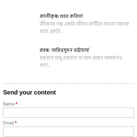
কালীকৃষ্ণ গুহর কবিতা
জীবনের গল্প একটা জীবন কাটিয়ে যাওয়া অনেক
বড়ো একটা...
প্রবন্ধ: অমিত্রসূদন ভট্টাচার্য
গ্রন্থরাগ শুধু গ্রন্থরাগ না বলে গ্রন্থের অঙ্গরাগও
বলা...
Send your content
Name
Email