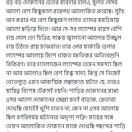
বড় বড় দোকানের ভেতর ব্যবহার হলেও, মূলত সেসব
আলো বেশ কিছুকাল রাজপথ আলোকিত করেছে। সুইচ
অন করার পর বেশ কিছুক্ষণ লাগত তাদের স্বমহিমায়
আলো ছড়িয়ে দিতে। আর সে-সব ল্যাম্পের বয়েস বেশি
হয়ে গেলে তো চিত্তির, সন্ধেয় জ্বালানো আলোর উজ্জ্বল
হয়ে উঠতে প্রায় মাঝরাত! তার ওপর মার্কারি ভেপার
ল্যাম্পের আলোয় মিশে থাকত ক্ষতিকর অতিবেগুনি
বিকিরণ। তবে হ্যালোজেন ল্যাম্পের তেমন সমস্যা ছিল
না আর আলোও ছিল বেশ স্নিগ্ধ সাদা; কিন্তু সে নিজেই
তেতেপুড়ে এমন আকস্মিক লঙ্কাকাণ্ড ঘটাত যে, তারও
স্থায়িত্ব বিশেষ টেকসই হয়নি। শাড়ির দোকানের মধ্যে
এসব আলো দোকানের জেল্লা যতই বাড়াক, ক্রেতারা
দেখেছি মোটেই খুশি হতেন না, কেন না এসব আলোয়
ছিল বর্ণবিপর্যয় ঘটানোর অদৃশ্য শক্তি। মায়ের সঙ্গে
তেমন আলোকিত দোকানে মাকে দেখেছি পছন্দের শাড়ি