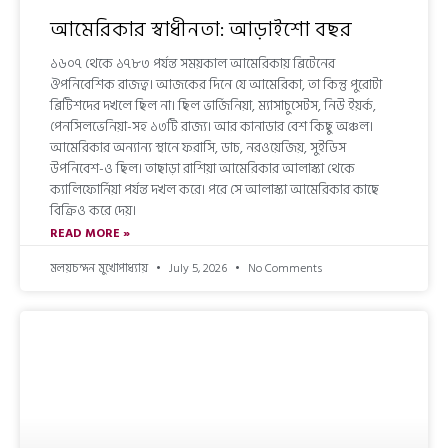
আমেরিকার স্বাধীনতা: আড়াইশো বছর
১৬০৭ থেকে ১৭৮৩ পর্যন্ত সময়কাল আমেরিকায় ব্রিটেনের
ঔপনিবেশিক রাজত্ব। আজকের দিনে যে আমেরিকা, তা কিন্তু পুরোটা
ব্রিটিশদের দখলে ছিল না। ছিল ভার্জিনিয়া, ম্যাসাচুসেটস, নিউ ইয়র্ক,
পেনসিলভেনিয়া-সহ ১৩টি রাজ্য। আর কানাডার বেশ কিছু অঞ্চল।
আমেরিকার অন্যান্য স্থানে ফরাসি, ডাচ, নরওয়েজিয়, সুইডিস
উপনিবেশ-ও ছিল। তাছাড়া রাশিয়া আমেরিকার আলাস্কা থেকে
ক্যালিফোর্নিয়া পর্যন্ত দখল করে। পরে সে আলাস্কা আমেরিকার কাছে
বিক্রিও করে দেয়।
READ MORE »
মলয়চন্দন মুখোপাধ্যায়
July 5, 2026
No Comments