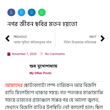
নগর জীবন ছবির মতন হয়তো
PREVIOUS
NEXT
আমার স্মৃতিতে ঋত্বিককুমার ঘটক
নিখিল চিত্রকরের কবিতাগুচ্ছ
November 7, 2025
No Comments
শুভ্র মুখোপাধ্যায়
My Other Posts
আমাদের
ছোটবেলাটা লম্প-হারিকেন আর বিজলি
বাতি মিলেমিশে থাকার সময়। গত শতকের মাঝামাঝি
সময়ে ভারতের গ্রামাঞ্চলে সন্ধের পর যে আলো জ্বলত,
সেখানে বিজলি বাতির উপস্থিতি নেই বললেই চলে। ছিল