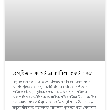
বেলুচিস্তান সংকট মোকাবিলা কতটা সহজ
বেলুচিস্তানের সংকটকে কেবল বিচ্ছিন্নতাবাদ কিংবা কেবল নিরাপত্তা
সমস্যার দৃষ্টিতে দেখলে পূর্ণ চিত্রটি বোঝা যায় না। এখানে ইতিহাস,
জাতিগত পরিচয়, প্রাকৃতিক সম্পদ, উন্নয়ন বৈষম্য, মানবাধিকার,
আন্তর্জাতিক রাজনীতি এবং আঞ্চলিক শক্তির প্রতিযোগিতা— সবকিছু
একে অপরের সঙ্গে জড়িয়ে আছে। স্বাধীন বেলুচিস্তান গঠিত হলে বহু
মানুষের দীর্ঘদিনের রাজনৈতিক আকাঙ্ক্ষা পূরণ হতে পারে। একই সঙ্গে