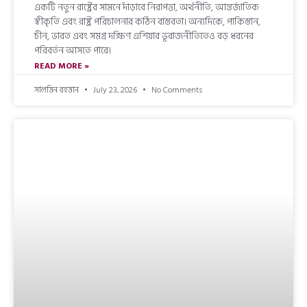
একটি নতুন রাষ্ট্রের সামনে দাঁড়াবে নিরাপত্তা, অর্থনীতি, আন্তর্জাতিক
স্বীকৃতি এবং রাষ্ট্র পরিচালনার কঠিন বাস্তবতা। অন্যদিকে, পাকিস্তান,
চীন, ভারত এবং সমগ্র দক্ষিণ এশিয়ার ভূরাজনীতিতেও বড় ধরনের
পরিবর্তন আসতে পারে।
READ MORE »
সালমিন রহমান
July 23, 2026
No Comments