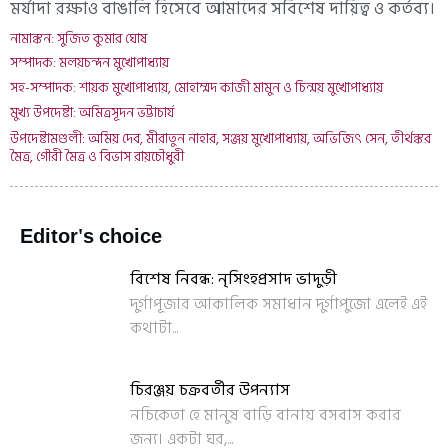
মর্যাদা রক্ষাও বাঙালি হিসেবে আমাদের সবিশেষ দায়িত্ব ও কর্তব্য।
নামাঙ্কন: সুজিত কুমার ঘোষ
সম্পাদক: মলয়চন্দন মুখোপাধ্যায়
সহ-সম্পাদক: শায়ক মুখোপাধ্যায়, মোহাম্মদ কাজী মামুন ও চিন্ময় মুখোপাধ্যায়
মুখ্য উপদেষ্টা: অমিত্রসূদন ভট্টাচার্য
উপদেষ্টামণ্ডলী: অমিয় দেব, মীরাতুন নাহার, সঞ্জয় মুখোপাধ্যায়, অভিজিৎ সেন, তীর্থঙ্কর
মৈত্র, গৌরী মৈত্র ও বিভাস রায়চৌধুরী
Editor's choice
বিশেষ নিবন্ধ: নৃসিংহপ্রসাদ ভাদুড়ী
দুর্গাপূজার আকালিক সমাধান দুর্গাপুজো এলেই এই
কথাটা...
চিরঞ্জয় চক্রবর্তীর উপন্যাস
নচিকেতা হে মানুষ বাড়ি বানায় বসবাস করার
জন্য। একটা ঘর,...