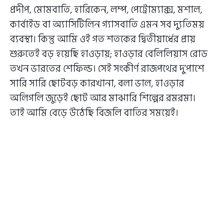
প্রদীপ, মোমবাতি, হারিকেন, লম্প, পেট্রোম্যাক্স, মশাল,
কার্বাইড বা অ্যাসিটিলিন গ্যাসবাতি এমন সব দ্যুতিময়
ব্যবস্থা। কিন্তু আমি ওই গত শতকের দ্বিতীয়ার্ধের প্রায়
শুরুতেই বড় হয়েছি হাওড়ায়; হাওড়ার বেলিলিয়াস রোড
তখন ভারতের শেফিল্ড। সেই সংকীর্ণ রাজপথের দু’পাশে
সারি সারি ছোটবড় কারখানা, বলা ভাল, হাওড়ার
অলিগলি জুড়েই ছোট আর মাঝারি শিল্পের রমরমা।
তাই আমি বেড়ে উঠেছি বিজলি বাতির সময়েই।