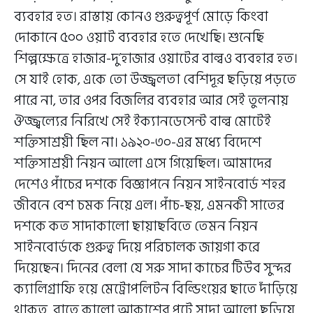
ব্যবহার হত। রাস্তায় কোনও গুরুত্বপূর্ণ মোড়ে কিংবা
দোকানে ৫০০ ওয়াট ব্যবহার হতে দেখেছি। শুনেছি
শিল্পক্ষেত্রে হাজার-দু’হাজার ওয়াটের বাল্বও ব্যবহার হত।
সে যাই হোক, একে তো উজ্জ্বলতা বেশিদূর ছড়িয়ে পড়তে
পারে না, তার ওপর বিজলির ব্যবহার আর সেই তুলনায়
ঔজ্জ্বল্যের নিরিখে সেই ইক্যানডেসেন্ট বাল্ব মোটেই
শক্তিসাশ্রয়ী ছিল না।‌ ১৯২০-৩০-এর মধ্যে বিদেশে
শক্তিসাশ্রয়ী নিয়ন আলো এসে গিয়েছিল। আমাদের
দেশেও পাঁচের দশকে বিজ্ঞাপনে নিয়ন সাইনবোর্ড শহর
জীবনে বেশ চমক নিয়ে এল। পাঁচ-ছয়, এমনকী সাতের
দশকে কত সাদাকালো ছায়াছবিতে তেমন নিয়ন
সাইনবোর্ডকে গুরুত্ব দিয়ে পরিচালক জায়গা করে
দিয়েছেন। দিনের বেলা যে সরু সাদা কাচের টিউব সুন্দর
ক্যালিগ্রাফি হয়ে মেট্রোপলিটন বিল্ডিংয়ের ছাতে দাঁড়িয়ে
থাকত, রাতে কালো আকাশের পটে সাদা আলো ছড়িয়ে