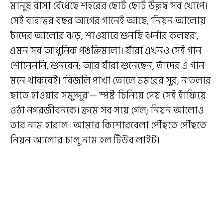
মানুষ বাসা বেঁধেছে শহরের ছোট ছোট উল্লম্ব সব খোপে।
সেই বাহাত্তর বছর আগের গানেই আছে, ‘নিয়ন আলোয়
চাঁদের আলোর ঝড়, শাওয়ারে শুনছি ঝর্নার কলস্বর’,
এমন সব আধুনিক পঙক্তিমালা। যাঁরা এখনও সেই গান
শোনেননি, শুনবেন; আর যাঁরা শুনেছেন, তাঁদের এ গান
মনে থাকবেই। ‘বিজলি পাখা তোলে ভ্রমরের সুর, ন’তলার
ছাতে হাওয়ার সমুদ্দুর’— স্পষ্ট চিনিয়ে দেয় সেই হাঁফিয়ে
ওঠা নগরজীবনকে। ক্রমে সব সয়ে গেল; নিয়ন আলোও
তার নাম হারাল। আমার কিশোরবেলা পৌঁছতে পৌঁছতে
নিয়ন আলোর চালু নাম হল টিউব লাইট।