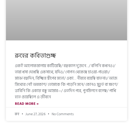
রুহের কবিতাগুচ্ছ
একই আলোকমালায় কাটিয়েছি/ বহুকাল দু’জনে…/ বলিনি কখনও।/
তারা খসা দেখেছি একসাথে, যদিও/ গোপন থেকেছে চাওয়া-পাওয়া।/
মাঝে বহুদিন, বিচ্ছিন্ন দ্বীপের মতো/ একা… নীরবে বয়েছি যাতনা।/ আজ
মিথ্যের নেই অবকাশ/ তোমাকে কি পড়েনি মনে/ কোনও মুহূর্ত বা ক্ষণে/
ভাবিনি কি একান্ত বন্ধু আমার—/ এতদিন পরে, পুনর্মিলনে বলেছ/ পাখি
হতে চেয়েছিলে এ জীবনে
READ MORE »
রুহ
June 27, 2026
No Comments