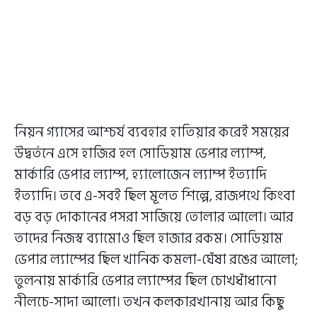
নিয়ন গ্যাসের আশ্চর্য ব্যবহার হাতিয়ার করেই সময়ের
উদ্বর্তনে এসে হাজির হল সোডিয়াম ভেপার ল্যাম্প,
মার্কারি ভেপার ল্যাম্প, হ্যালোজেন ল্যাম্প ইত্যাদি
ইত্যাদি। তবে এ-সবই ছিল মূলত শিল্পে, রাজপথে কিংবা
বড় বড় দোকানের পসরা সাজিয়ে তোলার আলো। আর
তাদের নিজস্ব ব্যামোও ছিল হাজার রকম। সোডিয়াম
ভেপার ল্যাম্পের ছিল খানিক কমলা-ঘেঁষা রঙের আলো;
তুলনায় মার্কারি ভেপার ল্যাম্পের ছিল চোখধাঁধানো
নীলচে-সাদা আলো। তখন কলকারখানায় আর কিছু