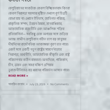
বেলুচিস্তানের সংকটকে কেবল বিচ্ছিন্নতাবাদ কিংবা
কেবল নিরাপত্তা সমস্যার দৃষ্টিতে দেখলে পূর্ণ চিত্রটি
বোঝা যায় না। এখানে ইতিহাস, জাতিগত পরিচয়,
প্রাকৃতিক সম্পদ, উন্নয়ন বৈষম্য, মানবাধিকার,
আন্তর্জাতিক রাজনীতি এবং আঞ্চলিক শক্তির
প্রতিযোগিতা— সবকিছু একে অপরের সঙ্গে জড়িয়ে
আছে। স্বাধীন বেলুচিস্তান গঠিত হলে বহু মানুষের
দীর্ঘদিনের রাজনৈতিক আকাঙ্ক্ষা পূরণ হতে পারে।
একই সঙ্গে একটি নতুন রাষ্ট্রের সামনে দাঁড়াবে
নিরাপত্তা, অর্থনীতি, আন্তর্জাতিক স্বীকৃতি এবং রাষ্ট্র
পরিচালনার কঠিন বাস্তবতা। অন্যদিকে, পাকিস্তান,
চীন, ভারত এবং সমগ্র দক্ষিণ এশিয়ার
ভূরাজনীতিতেও বড় ধরনের পরিবর্তন আসতে পারে।
READ MORE »
সালমিন রহমান
July 23, 2026
No Comments