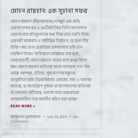
মোহন রায়হান: এক সুহানা সফর
মোহন রায়হান জীবনযাপনেও দলছুট এক কবি,
একলা চলার ব্রত ও অভীপ্সা নিয়ে তিনি পথ চলেন।
সেজন্য কম প্রতিকূলতার মধ্য দিয়ে যেতে হয়নি তাঁকে,
এমনকী কারাবাস ও শারীরিক নির্যাতন, যে জন্য দীর্ঘ
চিকিৎসার জন্য চেন্নাইয়ের হাসপাতালে ভর্তি হতে
হয়েছিল তাঁকে। ‘কবি ছাড়া আমাদের জয় বৃথা’,
আপ্তবাক্যটি মোহন রায়হান নামের সঙ্গে হুবহু মিলে
যায়। মোহন রায়হান কবিতায় সহসা আগন্তুক নন। তাঁর
আছে পরম্পরা, ঐতিহ্য, পুরনো দশকসমূহের
অনুবর্তিতা আর উত্তরাধিকার। একাত্তর, তার-ও আগের
বাহান্নো, বা সাতচল্লিশ পূর্ববঙ্গ বা বাংলাদেশের কবিতায়
যে রেখাপাত ঘটিয়েছে, আলো আর অন্ধকারের
কলমকারিতে তার মহাগীত রচিত হয়ে আছে।
READ MORE »
মলয়চন্দন মুখোপাধ্যায়
July 24, 2026
No
Comments