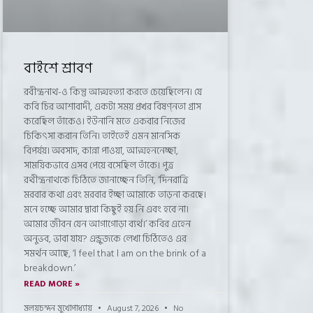
বাইশে শ্রাবণ
রবীন্দ্রনাথ-ও কিন্তু আত্মহত্যা করতে চেয়েছিলেন। যে
কবি চির আশাবাদী, একটা সময় প্রখর বিষণ্নতা গ্রাস
করেছিল তাঁকেও। ইউনানি মতে একবার নিজের
চিকিৎসা করান তিনি। তাইতেই এমন মানসিক
বিপর্যয়। অবসাদ, কান্না পাওয়া, আত্মহননেচ্ছা,
সাময়িকভাবে এসব পেয়ে বসেছিল তাঁকে। পুত্র
রথীন্দ্রনাথকে চিঠিতে জানাচ্ছেন তিনি, ‘দিনরাত্রি
মরবার কথা এবং মরবার ইচ্ছা আমাকে তাড়না করছে।
মনে হচ্ছে আমার দ্বারা কিছুই হয় নি এবং হবে না।
আমার জীবন যেন আগাগোড়া ব্যর্থ।’ কবির এহেন
অনুভব, ভাবা যায়? এন্ড্রুজকে লেখা চিঠিতেও এর
সমর্থন আছে, ‘l feel that l am on the brink of a
breakdown.’
READ MORE »
মলয়চন্দন মুখোপাধ্যায়
August 7, 2026
No