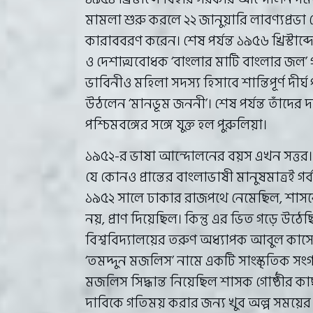
মামলা শুরু করলে ২২ জানুয়ারি লাবণ্যপ্রভা দ
কারাববরণ করেন। শেষ পর্যন্ত ১৯৫৬ খ্রিস্টাব্দের
ও দেশাত্মবোধক ‘বাংলার মাটি বাংলার জল’ গ
ভাবিনীও মহিলা সদস্য হিসাবে শান্তিপূর্ণ দীর্
উঠলেন ‘মানভূম জননী’। শেষ পর্যন্ত তাঁদে
পশ্চিমবঙ্গের সঙ্গে যুক্ত হল পুরুলিয়া।
১৯৫২-র ভাষা আন্দোলনের বয়স এখন সত্তর। শু
যে কোনও প্রান্তের বাংলাভাষী মানুষমাত্রই
১৯৫২ সালে ঢাকার রাজপথে নেমেছিল, শাসকের 
নয়, প্রাণ দিয়েছিল। কিন্তু এর ভিত গড়ে উঠে
বিশ্ববিদ্যালয়ের তরুণ অধ্যাপক আবুল কাস
‘তমদ্দুন মজলিস’ নামে একটি সাংস্কৃতিক সং
মজলিস সিদ্ধান্ত নিয়েছিল শাসক গোষ্ঠীর কাছ 
দাবিকে গতিময় করার জন্য খুব অল্প সময়ের ম