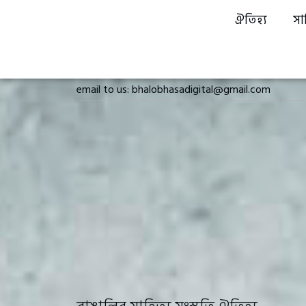
ঐতিহ্য
সা
email to us: bhalobhasadigital@gmail.com