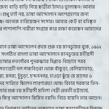
্য বাড়ি বাড়ি গিয়ে ছাত্রীরা চাঁদাও তুলেছেন। আবার
শুধু তাই নয়, ভাষা আন্দোলনে অংশগ্রহণের জন্য
। অনেকে হারিয়েছেন সংসার। আবার কেউ বা বহিষ্কৃত
ুষের পাশাপাশি নারীরা সংগ্রাম করে রক্ষা করেছেন আমাদের
ে ভাষা আন্দোলন প্রথম শুরু হয় মানভূমের বুকে, ১৯১২
মে সংগঠিত বাংলা ভাষা আন্দোলনে মানভূমের মহীয়সী
ভাষার হৃতগৌরব পুনরুদ্ধারে বিপ্লবে-বিদ্রোহে সরব
াগ্রহী দল পাকবিড়রা থেকে বাঁকুড়া, বেলিয়াতোড়,
য়া, মগরা, চুঁচুড়া, চন্দননগর, হাওড়া ছুঁয়ে মে মাসের ৬
 সারিতে ছিলেন লাবণ্যপ্রভা ঘোষ। বিহার সরকার তিন-
র শুরু হয় মহীয়সী মহিলা নেত্রী রেবতী ভট্টাচার্য,
িন্তু আন্দোলন স্তিমিত হয়নি। নিভে যায়নি তার আগুন।
ে নিরাপত্তা আইনের অজুহাতে ভাষা সত্যাগ্রহীদের বিরুদ্ধে