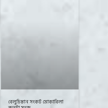
বেলুচিস্তান সংকট মোকাবিলা
কতটা সহজ