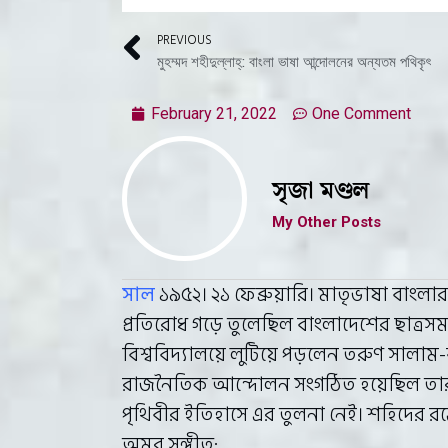
PREVIOUS
মুহম্মদ শহীদুল্লাহ্: বাংলা ভাষা আন্দোলনের অন্যতম পথিকৃৎ
February 21, 2022
One Comment
সৃজা মণ্ডল
My Other Posts
সাল
১৯৫২। ২১ ফেব্রুয়ারি। মাতৃভাষা বাংলার
প্রতিরোধ গড়ে তুলেছিল বাংলাদেশের ছাত্রসম
বিশ্ববিদ্যালয়ে লুটিয়ে পড়লেন তরুণ সাল
রাজনৈতিক আন্দোলন সংগঠিত হয়েছিল তার ফলে
পৃথিবীর ইতিহাসে এর তুলনা নেই। শহিদের র
অমর সঙ্গীত: