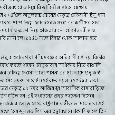
েবী এবং ২৫ জানুয়ারি ভাবিনী মাহাতো স্বেচ্ছায়
 ২০ এপ্রিল অতুলচন্দ্র ঘোষের নেতৃত্বে প্রতিবাদী ‘টুসু’ গান
ানকে পাশে নিয়ে ‘লোকসেবক সংঘ’-এর কর্মীদের সঙ্গে
ঘ পদযাত্রায় অংশ নিয়ে গ্রেফতার হন। লাবণ্যদেবী হয়ে
র দাবি মানা হল। ১৯৫৬ সালে বিহার থেকে আলাদা হয়ে
ধু বাংলাদেশ বা পশ্চিমবঙ্গের অধিবাসীরাই নয়, বিশ্বের
 গর্ববোধ করতে পারেন, মাতৃভাষার অধিকার নিয়ে বাঙালি
চাপিয়ে দেওয়া ‘ভাষা শাসন’-এর প্রতিবাদে শুধু কণ্ঠ
ছিল সেই ১৯৪৭ সালেই। সেই বছর পয়লা সেপ্টেম্বর ঢাকা
েমের নেতৃত্বে ১৯ নম্বর আজিমপুর আবাসিক বাসাবাড়িতে
গঠন গঠিত হয়। এই সংগঠনের প্রথম পদক্ষেপ হিসেবে
থেকে বাংলা ভাষাকে রাষ্ট্রভাষার স্বীকৃতি দিতে হবে। এই
ধ্যে ‘তমদ্দুন মজলিস’-এর তত্ত্বাবধানে প্রকাশিত হল তিন