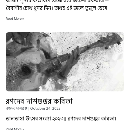
আজ? শূন্যবাক শ্রাবণে বেজে ওঠে অচেনা একতারা—
বৈরাগীর চোখ ধূসর দিন। অথচ এই জলে তুমুল ভেসে
Read More »
রণদেব দাশগুপ্তর কবিতা
রণদেব দাশগুপ্ত
October 24, 2023
ভালভাষা উৎসব সংখ্যা ২০২৩|| রণদেব দাশগুপ্তর কবিতা।
Read More »