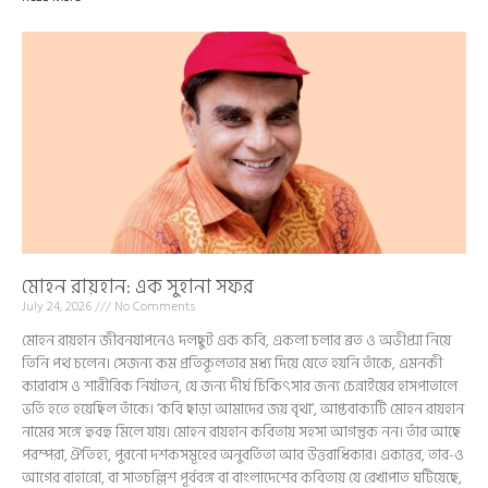
মোহন রায়হান: এক সুহানা সফর
July 24, 2026
No Comments
মোহন রায়হান জীবনযাপনেও দলছুট এক কবি, একলা চলার ব্রত ও অভীপ্সা নিয়ে
তিনি পথ চলেন। সেজন্য কম প্রতিকূলতার মধ্য দিয়ে যেতে হয়নি তাঁকে, এমনকী
কারাবাস ও শারীরিক নির্যাতন, যে জন্য দীর্ঘ চিকিৎসার জন্য চেন্নাইয়ের হাসপাতালে
ভর্তি হতে হয়েছিল তাঁকে। ‘কবি ছাড়া আমাদের জয় বৃথা’, আপ্তবাক্যটি মোহন রায়হান
নামের সঙ্গে হুবহু মিলে যায়। মোহন রায়হান কবিতায় সহসা আগন্তুক নন। তাঁর আছে
পরম্পরা, ঐতিহ্য, পুরনো দশকসমূহের অনুবর্তিতা আর উত্তরাধিকার। একাত্তর, তার-ও
আগের বাহান্নো, বা সাতচল্লিশ পূর্ববঙ্গ বা বাংলাদেশের কবিতায় যে রেখাপাত ঘটিয়েছে,