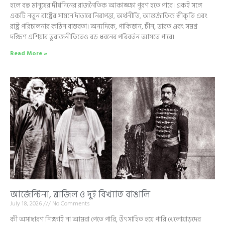
হলে বহু মানুষের দীর্ঘদিনের রাজনৈতিক আকাঙ্ক্ষা পূরণ হতে পারে। একই সঙ্গে
একটি নতুন রাষ্ট্রের সামনে দাঁড়াবে নিরাপত্তা, অর্থনীতি, আন্তর্জাতিক স্বীকৃতি এবং
রাষ্ট্র পরিচালনার কঠিন বাস্তবতা। অন্যদিকে, পাকিস্তান, চীন, ভারত এবং সমগ্র
দক্ষিণ এশিয়ার ভূরাজনীতিতেও বড় ধরনের পরিবর্তন আসতে পারে।
Read More »
আর্জেন্টিনা, ব্রাজিল ও দুই বিখ্যাত বাঙালি
July 18, 2026
No Comments
কী অসাধারণ শিক্ষাই না আমরা পেতে পারি, উৎসাহিত হয়ে পারি খেলোয়াড়দের