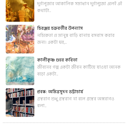
দুর্গাপূজার আকালিক সমাধান দুর্গাপুজো এলেই এই
কথাটা...
চিরঞ্জয় চক্রবর্তীর উপন্যাস
নচিকেতা হে মানুষ বাড়ি বানায় বসবাস করার
জন্য। একটা ঘর,...
কালীকৃষ্ণ গুহর কবিতা
জীবনের গল্প একটা জীবন কাটিয়ে যাওয়া অনেক
বড়ো একটা...
প্রবন্ধ: অমিত্রসূদন ভট্টাচার্য
গ্রন্থরাগ শুধু গ্রন্থরাগ না বলে গ্রন্থের অঙ্গরাগও
বলা...