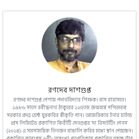
রণদেব দাশগুপ্ত
রণদেব দাশগুপ্ত পেশায় পদার্থবিদ্যার শিক্ষক। বাস বারাসতে।
১৯৮৬ সালে রবীন্দ্রনাথ ঠাকুরের ১২৫তম জন্মবর্ষে পশ্চিমবঙ্গ
সরকার প্রদত্ত শ্রেষ্ঠ যুবকবির স্বীকৃতি পান। আমেরিকার ইনার চাইল্ড
প্রেস লিমিটেড প্রকাশিত কিরীটি সেনগুপ্তর ‘দ্য রিসাইটিং পেনস’
(২০১৪)-এ সমসাময়িক তিনজন বাঙালি কবির মধ্যে স্থান পেয়েছেন।
প্রকাশিত কাব্যগ্রন্থ ৬টি। অসংখ্য পত্রপত্রিকায় প্রকাশিত হয়েছে তাঁর