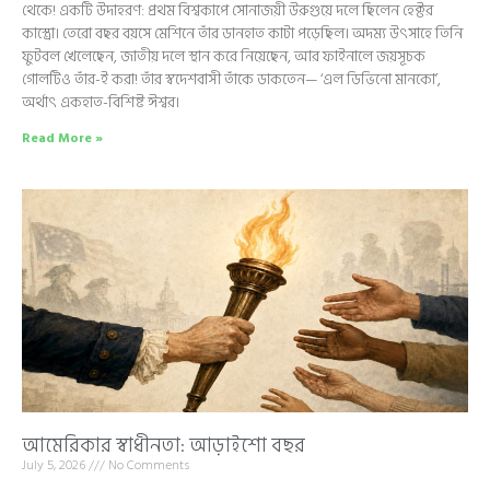
থেকে! একটি উদাহরণ: প্রথম বিশ্বকাপে সোনাজয়ী উরুগুয়ে দলে ছিলেন হেক্টর
কাস্ত্রো। তেরো বছর বয়সে মেশিনে তাঁর ডানহাত কাটা পড়েছিল। অদম্য উৎসাহে তিনি
ফুটবল খেলেছেন, জাতীয় দলে স্থান করে নিয়েছেন, আর ফাইনালে জয়সূচক
গোলটিও তাঁর-ই করা! তাঁর স্বদেশবাসী তাঁকে ডাকতেন— ‘এল ডিভিনো মানকো’,
অর্থাৎ একহাত-বিশিষ্ট ঈশ্বর।
Read More »
আমেরিকার স্বাধীনতা: আড়াইশো বছর
July 5, 2026
No Comments