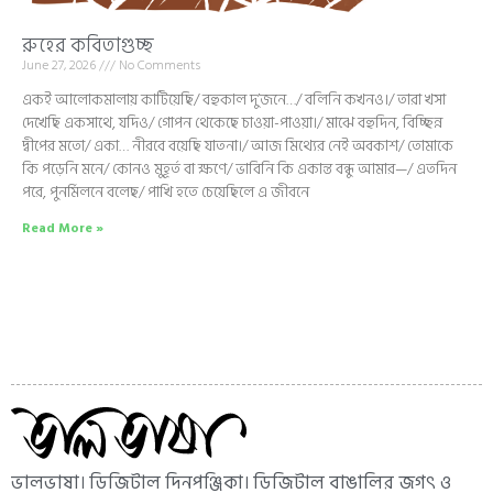
রুহের কবিতাগুচ্ছ
June 27, 2026
No Comments
একই আলোকমালায় কাটিয়েছি/ বহুকাল দু’জনে…/ বলিনি কখনও।/ তারা খসা
দেখেছি একসাথে, যদিও/ গোপন থেকেছে চাওয়া-পাওয়া।/ মাঝে বহুদিন, বিচ্ছিন্ন
দ্বীপের মতো/ একা… নীরবে বয়েছি যাতনা।/ আজ মিথ্যের নেই অবকাশ/ তোমাকে
কি পড়েনি মনে/ কোনও মুহূর্ত বা ক্ষণে/ ভাবিনি কি একান্ত বন্ধু আমার—/ এতদিন
পরে, পুনর্মিলনে বলেছ/ পাখি হতে চেয়েছিলে এ জীবনে
Read More »
ভালভাষা। ডিজিটাল দিনপঞ্জিকা। ডিজিটাল বাঙালির জগৎ ও