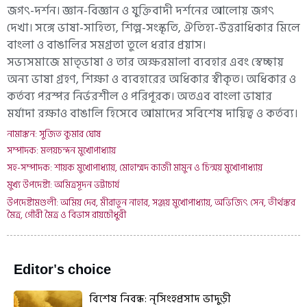
জগৎ-দর্শন। জ্ঞান-বিজ্ঞান ও যুক্তিবাদী দর্শনের আলোয় জগৎ
দেখা। সঙ্গে ভাষা-সাহিত্য, শিল্প-সংস্কৃতি, ঐতিহ্য-উত্তরাধিকার মিলে
বাংলা ও বাঙালির সমগ্রতা তুলে ধরার প্রয়াস।
সভ্যসমাজে মাতৃভাষা ও তার অক্ষরমালা ব্যবহার এবং স্বেচ্ছায়
অন্য ভাষা গ্রহণ, শিক্ষা ও ব্যবহারের অধিকার স্বীকৃত। অধিকার ও
কর্তব্য পরস্পর নির্ভরশীল ও পরিপূরক। অতএব বাংলা ভাষার
মর্যাদা রক্ষাও বাঙালি হিসেবে আমাদের সবিশেষ দায়িত্ব ও কর্তব্য।
নামাঙ্কন: সুজিত কুমার ঘোষ
সম্পাদক: মলয়চন্দন মুখোপাধ্যায়
সহ-সম্পাদক: শায়ক মুখোপাধ্যায়, মোহাম্মদ কাজী মামুন ও চিন্ময় মুখোপাধ্যায়
মুখ্য উপদেষ্টা: অমিত্রসূদন ভট্টাচার্য
উপদেষ্টামণ্ডলী: অমিয় দেব, মীরাতুন নাহার, সঞ্জয় মুখোপাধ্যায়, অভিজিৎ সেন, তীর্থঙ্কর
মৈত্র, গৌরী মৈত্র ও বিভাস রায়চৌধুরী
Editor's choice
বিশেষ নিবন্ধ: নৃসিংহপ্রসাদ ভাদুড়ী