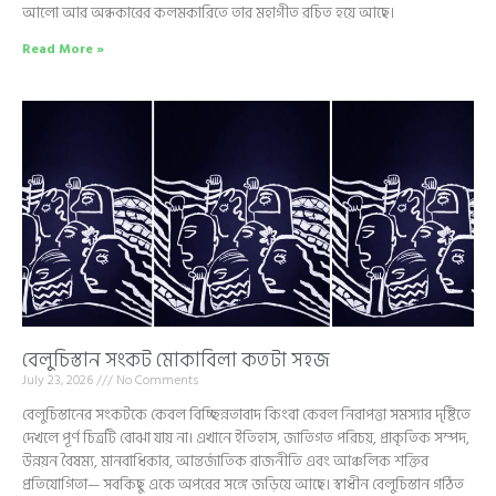
আলো আর অন্ধকারের কলমকারিতে তার মহাগীত রচিত হয়ে আছে।
Read More »
বেলুচিস্তান সংকট মোকাবিলা কতটা সহজ
July 23, 2026
No Comments
বেলুচিস্তানের সংকটকে কেবল বিচ্ছিন্নতাবাদ কিংবা কেবল নিরাপত্তা সমস্যার দৃষ্টিতে
দেখলে পূর্ণ চিত্রটি বোঝা যায় না। এখানে ইতিহাস, জাতিগত পরিচয়, প্রাকৃতিক সম্পদ,
উন্নয়ন বৈষম্য, মানবাধিকার, আন্তর্জাতিক রাজনীতি এবং আঞ্চলিক শক্তির
প্রতিযোগিতা— সবকিছু একে অপরের সঙ্গে জড়িয়ে আছে। স্বাধীন বেলুচিস্তান গঠিত