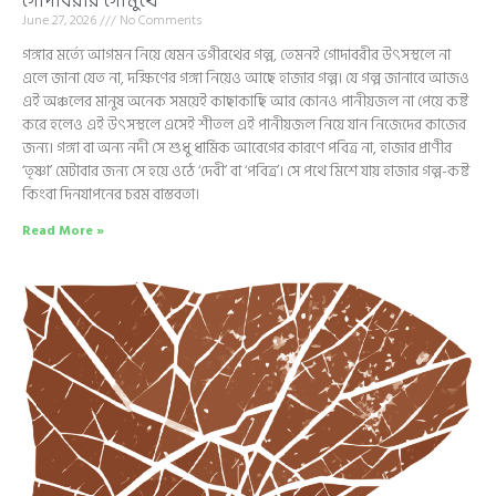
গোদাবরীর গোমুখে
June 27, 2026
No Comments
গঙ্গার মর্ত্যে আগমন নিয়ে যেমন ভগীরথের গল্প, তেমনই গোদাবরীর উৎসস্থলে না
এলে জানা যেত না, দক্ষিণের গঙ্গা নিয়েও আছে হাজার গল্প। যে গল্প জানাবে আজও
এই অঞ্চলের মানুষ অনেক সময়েই কাছাকাছি আর কোনও পানীয়জল না পেয়ে কষ্ট
করে হলেও এই উৎসস্থলে এসেই শীতল এই পানীয়জল নিয়ে যান নিজেদের কাজের
জন্য। গঙ্গা বা অন্য নদী সে শুধু ধার্মিক আবেগের কারণে পবিত্র না, হাজার প্রাণীর
‘তৃষ্ণা’ মেটাবার জন্য সে হয়ে ওঠে ‘দেবী’ বা ‘পবিত্র’। সে পথে মিশে যায় হাজার গল্প-কষ্ট
কিংবা দিনযাপনের চরম বাস্তবতা।
Read More »