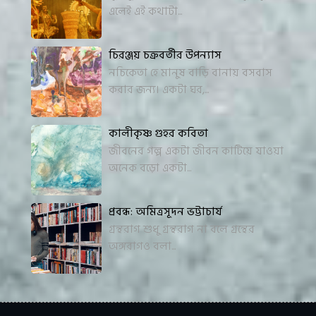
এলেই এই কথাটা...
চিরঞ্জয় চক্রবর্তীর উপন্যাস
নচিকেতা হে মানুষ বাড়ি বানায় বসবাস
করার জন্য। একটা ঘর,...
কালীকৃষ্ণ গুহর কবিতা
জীবনের গল্প একটা জীবন কাটিয়ে যাওয়া
অনেক বড়ো একটা...
প্রবন্ধ: অমিত্রসূদন ভট্টাচার্য
গ্রন্থরাগ শুধু গ্রন্থরাগ না বলে গ্রন্থের
অঙ্গরাগও বলা...