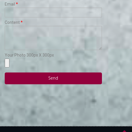
Email
Content
Your Photo 300px X 300px
Send