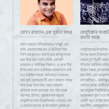
মোহন রায়হান: এক সুহানা সফর
বেলুচিস্তান সংক
কতটা সহজ
July 24, 2026
No Comments
July 23, 2026
No Co
মোহন রায়হান জীবনযাপনেও দলছুট এক
কবি, একলা চলার ব্রত ও অভীপ্সা নিয়ে
বেলুচিস্তানের সংকটকে 
তিনি পথ চলেন। সেজন্য কম প্রতিকূলতার
কিংবা কেবল নিরাপত্তা সম
মধ্য দিয়ে যেতে হয়নি তাঁকে, এমনকী
দেখলে পূর্ণ চিত্রটি বোঝা
কারাবাস ও শারীরিক নির্যাতন, যে জন্য দীর্ঘ
ইতিহাস, জাতিগত পরিচয়
চিকিৎসার জন্য চেন্নাইয়ের হাসপাতালে ভর্তি
উন্নয়ন বৈষম্য, মানবাধ
হতে হয়েছিল তাঁকে। ‘কবি ছাড়া আমাদের
রাজনীতি এবং আঞ্চলিক
জয় বৃথা’, আপ্তবাক্যটি মোহন রায়হান নামের
প্রতিযোগিতা— সবকিছু 
সঙ্গে হুবহু মিলে যায়। মোহন রায়হান
জড়িয়ে আছে। স্বাধীন ব
কবিতায় সহসা আগন্তুক নন। তাঁর আছে
বহু মানুষের দীর্ঘদিনে
পরম্পরা, ঐতিহ্য, পুরনো দশকসমূহের
আকাঙ্ক্ষা পূরণ হতে পা
অনুবর্তিতা আর উত্তরাধিকার। একাত্তর, তার-
একটি নতুন রাষ্ট্রের সামনে
ও আগের বাহান্নো, বা সাতচল্লিশ পূর্ববঙ্গ বা
অর্থনীতি, আন্তর্জাতিক স্