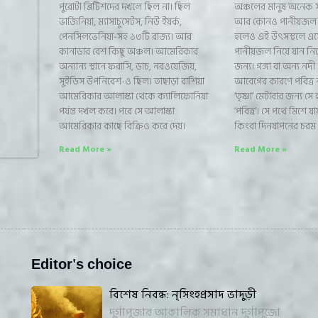
পুরোটা ব্রিটিশদের দখলে ছিল না। ছিল
অঞ্চলের মানুষ অনেক 
ভার্জিনিয়া, ম্যাসাচুসেটস, নিউ ইয়র্ক,
আর কোনও পানীয়জল না
পেনসিলভেনিয়া-সহ ১৩টি রাজ্য। আর
হলেও এই উৎসস্থলে এ
কানাডার বেশ কিছু অঞ্চল। আমেরিকার
পানীয়জল নিয়ে যান ন
অন্যান্য স্থানে ফরাসি, ডাচ, নরওয়েজিয়,
জন্য। গঙ্গা বা অন্য নদী 
সুইডিস উপনিবেশ-ও ছিল। তাছাড়া রাশিয়া
আবেগের কারণে পবিত্র না
আমেরিকার আলাস্কা থেকে ক্যালিফোর্নিয়া
‘তৃষ্ণা’ মেটাবার জন্য সে 
পর্যন্ত দখল করে। পরে সে আলাস্কা
‘পবিত্র’। সে পথে মিশে য
আমেরিকার কাছে বিক্রিও করে দেয়।
কিংবা দিনযাপনের চরম ব
Read More »
Read More »
Editor's choice
বিশেষ নিবন্ধ: নৃসিংহপ্রসাদ ভাদুড়ী
দুর্গাপূজার আকালিক সমাধান দুর্গাপুজো