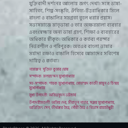
যুক্তিবাদী দর্শনের আলোয় জগৎ দেখা। সঙ্গে ভাষা-
সাহিত্য, শিল্প-সংস্কৃতি, ঐতিহ্য-উত্তরাধিকার মিলে
বাংলা ও বাঙালির সমগ্রতা তুলে ধরার প্রয়াস।
সভ্যসমাজে মাতৃভাষা ও তার অক্ষরমালা ব্যবহার
এবং স্বেচ্ছায় অন্য ভাষা গ্রহণ, শিক্ষা ও ব্যবহারের
অধিকার স্বীকৃত। অধিকার ও কর্তব্য পরস্পর
নির্ভরশীল ও পরিপূরক। অতএব বাংলা ভাষার
মর্যাদা রক্ষাও বাঙালি হিসেবে আমাদের সবিশেষ
দায়িত্ব ও কর্তব্য।
নামাঙ্কন: সুজিত কুমার ঘোষ
সম্পাদক: মলয়চন্দন মুখোপাধ্যায়
সহ-সম্পাদক: শায়ক মুখোপাধ্যায়, মোহাম্মদ কাজী মামুন ও চিন্ময়
মুখোপাধ্যায়
মুখ্য উপদেষ্টা: অমিত্রসূদন ভট্টাচার্য
উপদেষ্টামণ্ডলী: অমিয় দেব, মীরাতুন নাহার, সঞ্জয় মুখোপাধ্যায়,
অভিজিৎ সেন, তীর্থঙ্কর মৈত্র, গৌরী মৈত্র ও বিভাস রায়চৌধুরী