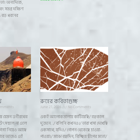
তা। অন্যদিকে,
বং সমগ্র দক্ষিণ
 বড় ধরনের
ে
রুহের কবিতাগুচ্ছ
omments
June 27, 2026
No Comments
িয়ে যেমন ভগীরথের
একই আলোকমালায় কাটিয়েছি/ বহুকাল
 উৎসস্থলে না এলে
দু’জনে…/ বলিনি কখনও।/ তারা খসা দেখেছি
 গঙ্গা নিয়েও আছে
একসাথে, যদিও/ গোপন থেকেছে চাওয়া-
জানাবে আজও এই
পাওয়া।/ মাঝে বহুদিন, বিচ্ছিন্ন দ্বীপের মতো/