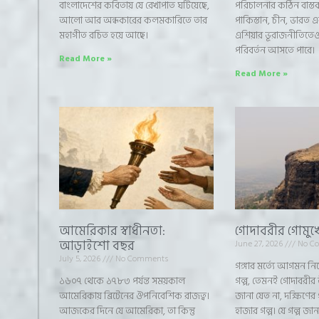
বাংলাদেশের কবিতায় যে রেখাপাত ঘটিয়েছে,
পরিচালনার কঠিন বাস্তব
আলো আর অন্ধকারের কলমকারিতে তার
পাকিস্তান, চীন, ভারত এ
মহাগীত রচিত হয়ে আছে।
এশিয়ার ভূরাজনীতিতেও
পরিবর্তন আসতে পারে।
Read More »
Read More »
আমেরিকার স্বাধীনতা:
গোদাবরীর গোমুখ
আড়াইশো বছর
June 27, 2026
No C
July 5, 2026
No Comments
গঙ্গার মর্ত্যে আগমন ন
১৬০৭ থেকে ১৭৮৩ পর্যন্ত সময়কাল
গল্প, তেমনই গোদাবরীর
আমেরিকায় ব্রিটেনের ঔপনিবেশিক রাজত্ব।
জানা যেত না, দক্ষিণের
আজকের দিনে যে আমেরিকা, তা কিন্তু
হাজার গল্প। যে গল্প 