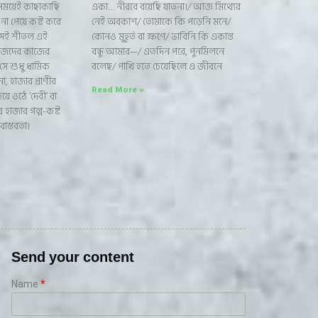
সময়েই কাছাকাছি
একা… নীরবে বয়েছি যাতনা।/ আজ মিথ্যের
 পেয়ে কষ্ট করে
নেই অবকাশ/ তোমাকে কি পড়েনি মনে/
সেই শীতল এই
কোনও মুহূর্ত বা ক্ষণে/ ভাবিনি কি একান্ত
িজেদের কাজের
বন্ধু আমার—/ এতদিন পরে, পুনর্মিলনে
সে শুধু ধার্মিক
বলেছ/ পাখি হতে চেয়েছিলে এ জীবনে
, হাজার প্রাণীর
Read More »
হয়ে ওঠে ‘দেবী’ বা
ায় হাজার গল্প-কষ্ট
াস্তবতা।
Send your content
Name