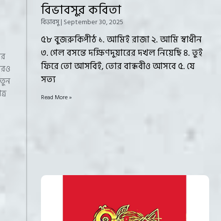
বিভাবসুর কবিতা
বিভাবসু
September 30, 2025
৫৮ বুজরুকিপীঠ ১. আমিই রাজা ২. আমি স্বাধীন
৩. গেল বসন্তে দক্ষিণদুয়ারের দখল নিয়েছি ৪. তুই
ঁর
ফিরে তো আসবিই, তোর বান্ধবীও আসবে ৫. যে
 আরও
সত্য
নতুন
ত্র
Read More »