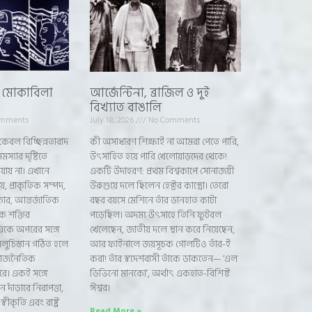
ট মোকাবিলা
আর্জেন্টিনা, ব্রাজিল ও দুই
বিখ্যাত বাঙালি
mments
July 18, 2026
No Comments
কেবল বিচ্ছিন্নতাবাদ
কী অসাধারণ শিক্ষাই না আমরা পেতে পারি,
স্যার দৃষ্টিতে
উৎসাহিত হয়ে পারি খেলোয়াড়দের থেকে!
 যায় না। এখানে
একটি উদাহরণ: প্রথম বিশ্বকাপে সোনাজয়ী
, প্রাকৃতিক সম্পদ,
উরুগুয়ে দলে ছিলেন হেক্টর কাস্ত্রো। তেরো
িকার, আন্তর্জাতিক
বছর বয়সে মেশিনে তাঁর ডানহাত কাটা
 শক্তির
পড়েছিল। অদম্য উৎসাহে তিনি ফুটবল
একে অপরের সঙ্গে
খেলেছেন, জাতীয় দলে স্থান করে নিয়েছেন,
েলুচিস্তান গঠিত হলে
আর ফাইনালে জয়সূচক গোলটিও তাঁর-ই
র রাজনৈতিক
করা! তাঁর স্বদেশবাসী তাঁকে ডাকতেন— ‘এল
রে। একই সঙ্গে
ডিভিনো মানকো’, অর্থাৎ একহাত-বিশিষ্ট
 দাঁড়াবে নিরাপত্তা,
ঈশ্বর।
বীকৃতি এবং রাষ্ট্র
Read More »