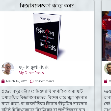
বিজ্ঞানমনস্কতা কারে কয়?
যদুনাথ মুখোপাধ্যায়
My Other Posts
March 16, 2026
No Comments
M
শ্রদ্ধেয় বসুর বইতে হোমিওপ্যাথি সম্পর্কিত অধ্যায়টি
১৯৫০
তথাকথিত বিজ্ঞানমনস্কদের, বিশেষ করে মুদ্রা-মূর্ছনায়
রানা
মজে থাকা, বা রাজনীতিজ্ঞ হিসেবে স্বীকৃতির দাবেদার-
সেই
ঘনিষ্ঠ চিকিৎসকদের বিরক্তিকর বা অপ্রীতিকরই মনে
মধ্য