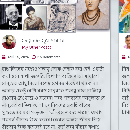
মলয়চন্দন মুখোপাধ্যায়
My Other Posts
April 15, 2026
No Comments
A
বাঙালিদের মধ্যেও শতায়ু লোক নেহাত কম নেই। একটা
দিন
কথা মনে রাখা জরুরি, বিখ্যাত ব্যক্তি ছাড়া সাধারণ
জলপ
মানুষের আয়ু নিয়ে বিশেষ কোনও গবেষণা থাকে না।
ঝির
আবার একটু বেশি বয়স্ক মানুষকে শতায়ু বলে চালিয়ে
পিদ
দেওয়ার রেওয়াজ-ও রয়েছে। তবে শতবর্ষের আয়ুলাভ যে
যাই
মানুষের কাঙ্ক্ষিত, তা উপনিষদের‌ একটি বাক্যে
নিই
সুন্দরভাবে ধরা পড়েছে— 'জীবেম শরদঃ শতম্', অর্থাৎ
চাঁ
শতবর্ষ বাঁচতে ইচ্ছে করবে। কেবল অলস জীবন নিয়ে
বাঁচবার ইচ্ছে করলেই হবে না, কর্ম করে বাঁচার কথাও