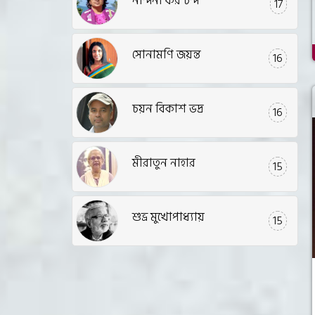
নন্দিনী কর চন্দ
17
সোনামণি জয়ন্ত
16
চয়ন বিকাশ ভদ্র
16
মীরাতুন নাহার
15
শুভ্র মুখোপাধ্যায়
15