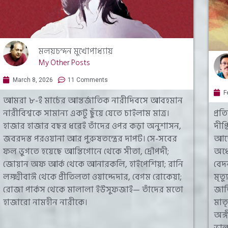
মলয়চন্দন মুখোপাধ্যায়
My Other Posts
March 8, 2026
11 Comments
F
আমরা ৮-ই মার্চের আন্তর্জাতিক নারীদিবসে আবহমান
নারীবিশ্বকে সামান্য একটু ছুঁয়ে যেতে চাইলাম মাত্র।
প্র
হাজার হাজার বছর ধরেই তাঁদের ওপর কড়া অনুশাসন,
দীপ্
জবরদস্ত পরওয়ানা আর পুরুষতন্ত্রের দাপট। সে-সবের
আছে
ফল ভুগতে হয়েছে আন্তিগোনে থেকে সীতা, দ্রৌপদী;
অর্ধ
জোয়ান অফ আর্ক থেকে আনারকলি, হাইপেশিয়া; রানি
বেদ
লক্ষ্মীবাঈ থেকে প্রীতিলতা ওয়াদ্দেদার, বেগম রোকেয়া;
মৃত
রোজা পার্কস থেকে মালালা ইউসুফজাই— তাঁদের মতো
জাত
হাজারো নামহীন নারীকে।
মাতৃ
অঙ্