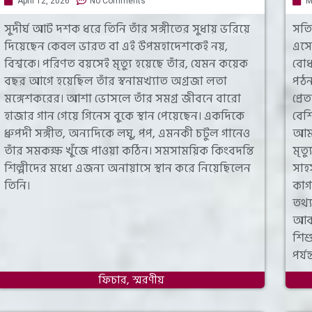
April 12, 2026
No Comments
M
সুদীর্ঘ আট দশক ধরে তিনি তাঁর সঙ্গীতের সুধায় ভরিয়ে
সত্
দিয়েছেন কেবল ভারত বা এই উপমহাদেশকেই নয়,
এসে
বিশ্বকে। পরিণত বয়সেই মৃত্যু হয়েছে তাঁর, যেমন কয়েক
বোধ
বছর আগে হয়েছিল তাঁর স্বনামখ্যাত অগ্রজা লতা
পঠন
মঙ্গেশকরের। আশা ভোসলে তাঁর সমগ্র জীবনে বারো
প্র
হাজার গান গেয়ে গিনেস বুকে স্থান পেয়েছেন। একদিকে
বেশ
ধ্রুপদী সঙ্গীত, অন্যদিকে লঘু, পপ, এমনকী চটুল গানেও
আমা
তাঁর সমকক্ষ খুঁজে পাওয়া কঠিন। সমসাময়িক কিংবদন্তি
মৃত
শিল্পীদের মধ্যে এজন্য অনায়াসে স্থান করে নিয়েছিলেন
সাহ
তিনি।
কাগ
তথ্
আবা
শিশ
পর্য
ফিচার
,
স্মরণীয়