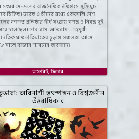
ম সংঘর্ষ সে-দেশের রাজনৈতিক ইতিহাসে মুক্তিযুদ্ধ
েবে চিহ্নিত। ভারত ও চীনের মধ্যে একফালি দেশ
লের গণতন্ত্র প্রতিষ্ঠার দীর্ঘ সংগ্রাম সশস্ত্র ও নিরস্ত্র দুই
ধরে চলেছিল। ডান-বাম-অতিবাম— ত্রিমুখী
নৈতিক ঘাত-প্রতিঘাতের চূড়ান্ত সফলতা আসে
৮ সালে রাজার শাসনের অবসানে।
অফবিট
,
ফিচার
ৃভাষা: অবিনাশী হৃৎস্পন্দন ও বিশ্বজনীন
উত্তরাধিকার