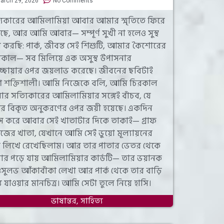
arch 29, 2026
No Comments
যিকারের আমিলামিয়া আবার আমার স্মৃতিতে ফিরে
ছে, আর আমি আবার— সম্পূর্ণ সুখী না হলেও সুস্থ
 করছি: পার্ক, জীবন্ত সেই শিশুটি, আমার কৈশোরের
কাল— সব মিলিয়ে এক অসুস্থ উপাসনার
েতচ্ছায়ার ওপর জয়লাভ করেছে। জীবনের ছবিটাই
ি শক্তিশালী। আমি নিজেকে বলি, আমি চিরকাল
র সত্যিকারের আমিলামিয়ার সঙ্গেই বাঁচব, যে
্যুর বিকৃত অনুকরণের ওপর জয়ী হয়েছে। একদিন
স করে আবার সেই খাতাটার দিকে তাকাই— গ্রাফ
জের খাতা, যেখানে আমি সেই ভুয়ো মূল্যায়নের
য লিখে রেখেছিলাম। আর তার পাতার ভেতর থেকে
র পড়ে যায় আমিলামিয়ার কার্ডটি— তার ভয়ানক
ুসুলভ আঁকাবাঁকা লেখা আর পার্ক থেকে তার বাড়ি
ন্ত যাওয়ার মানচিত্র। আমি সেটা তুলে নিয়ে হাসি।
ভাষান্তর
,
সাহিত্য