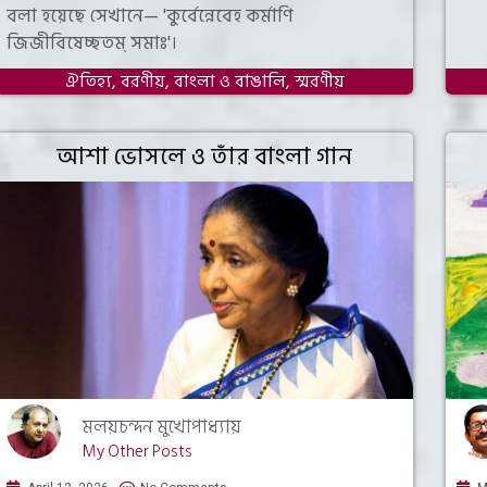
বলা হয়েছে সেখানে— 'কুর্বেন্নেবেহ কর্মাণি
জিজীবিষেচ্ছতম্ সমাঃ'।
ঐতিহ্য
,
বরণীয়
,
বাংলা ও বাঙালি
,
স্মরণীয়
আশা ভোসলে ও তাঁর বাংলা গান
মলয়চন্দন মুখোপাধ্যায়
My Other Posts