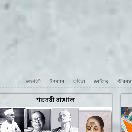
অফবিট
উপন্যাস
কবিতা
ছোটগল্প
জীবনযাত
শতবর্ষী বাঙালি