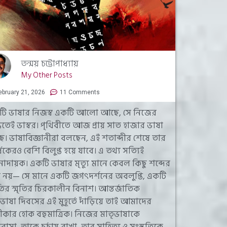
তন্ময় চট্টোপাধ্যায়
My Other Posts
ebruary 21, 2026
11 Comments
তিটি ভাষার নিজস্ব একটি আলো আছে, সে নিজের
তিতেই ভাস্বর। পৃথিবীতে আজ প্রায় সাত হাজার ভাষা
। ভাষাবিজ্ঞানীরা বলছেন, এই শতাব্দীর শেষে তার
েকেরও বেশি বিলুপ্ত হয়ে যাবে। এ তথ্য সত্যিই
নাদায়ক। একটি ভাষার মৃত্যু মানে কেবল কিছু শব্দের
্যু নয়— সে মানে একটি জগৎদর্শনের অবলুপ্তি, একটি
ির স্মৃতির চিরকালীন বিনাশ। আন্তর্জাতিক
ভাষা দিবসের এই মুহূর্তে দাঁড়িয়ে তাই আমাদের
গীকার হোক বহুমাত্রিক। নিজের মাতৃভাষাকে