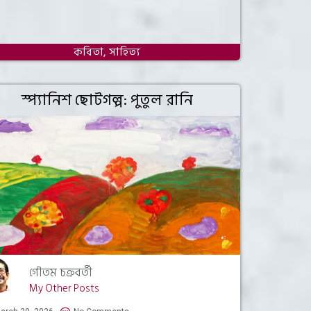
কবিতা
,
সাহিত্য
স্প্যানিশ ছোটগল্প: পুতুল রানি
গৌতম চক্রবর্তী
My Other Posts